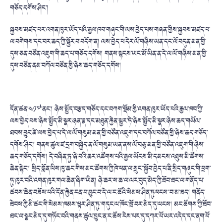
གཅོད་དགོས་ཤིང་།
སྐྱབས་མཛད་པར་འགན་ཁུར་ཡོད་པའི་རྒྱལ་ཁབ་གཞུང་གི་ལས་བྱེད་པས་གཞན་གྱིས་སྐྱབས་མཛད་པ་
ལ་བགེགས་དང་བར་ཆད་ཀྱི་སྦྱོར་བ་བདོག་ན། ལས་བྱེད་པ་དེར་ལོ་གཉིས་ཡན་དང་ལོ་བདུན་མན་གྱི་
དུས་ཅན་བཙོན་འཇུག་གི་ཆད་པ་གཅོད་དགོས། གནས་སྟངས་ཡང་མོ་ཡིན་ན་དེ་ལ་ལོ་གཉིས་མན་གྱི་
དུས་བཙོན་ནམ་བཀོལ་བཙོན་གྱི་ཉེས་ཆད་གཅོད་དགོས།
དོན་ཚན་༤༡༧་ནང་། ཉེས་སྤྱོད་བརྩད་གཅོད་དང་བཀག་སྡོམ་གྱི་འགན་ཁུར་ཡོད་པའི་རྒྱལ་ཁབ་ཀྱི་
ལས་བྱེད་པས་ཉེས་སྤྱོད་མི་སྣར་ཉན་རྣ་དང་མཐུན་རྐྱེན་སྦྱར་ཏེ་ཉེས་སྤྱོད་མི་སྣར་ཉེས་ཆད་གཡོལ་
ཐབས་བྱུང་ཚེ་ལས་བྱེད་པ་དེ་ལ་ལོ་གསུམ་མན་གྱི་བཙོན་འཇུག་དང་བཀོལ་བཙོན་གྱི་ཉེས་ཆད་གཅོད་
དགོས་ཤིང་། གནས་ཚུལ་ཛ་དྲག་བསྐྱེད་ན་ལོ་གསུམ་ཡན་ནས་ལོ་བཅུ་མན་གྱི་བཙོན་འཇུག་གི་ཉེས་
ཆད་གཅོད་དགོས། དེ་བཞིན་ཏུ་ཉེ་བའི་ཆར་འཚོགས་པའི་རྒྱལ་ཡོངས་མི་དམངས་འཐུས་མི་ཚོགས་
ཆེན་སྟེང་། སྲིད་བློན་ལིས་ཁུ་ཆང་གིས་མང་ཚོགས་ཀྱི་ཁེ་ཕན་ལ་སྲུང་་སྐྱོབ་བྱེད་པ་ནི་སྲིད་གཞུང་གི་ཕྲག་
ཏུ་ཁུར་བའི་འགན་ཁུར་གལ་ཆེན་ཞིག་ཡིན། ཉེ་ཆར་ས་ཆ་ལ་ལར་བུད་མེད་ཀྱི་ཐོབ་ཐང་ལ་གནོད་པ་
ཚབས་ཆེན་བཟོས་པའི་དོན་རྐྱེན་ངན་པ་བྱུང་བ་དེ་ལ་ང་ཚོའི་སེམས་ཤིན་ཏུཕངས་་བ་མ་ཟད། གནོད་
ཐེབས་ཀྱི་མི་ཚང་གི་སེམས་ཁམས་ལྟར་ཤིན་ཏུ་གདུང་ལ་ཁོང་ཁྲོ་བར་མེད་དུ་ལངས། མང་ཚོགས་ཀྱི་ཐོབ་
ཐང་ལ་སྣང་མེད་དུ་གཏོང་བའི་གནས་ཚུལ་བྱུང་ན་ང་ཚོས་ངེས་པར་དུ་དཀར་པོ་ཡར་འདེད་དང་ནག་པོ་