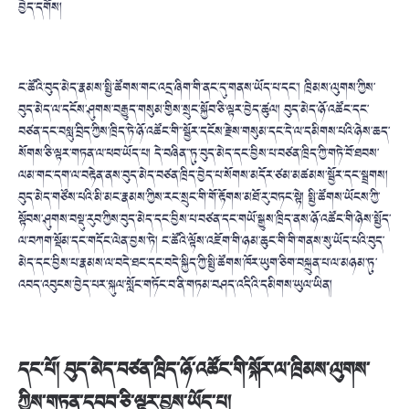
བྱེད་དགོས།
ང་ཚོའི་བུད་མེད་རྣམས་སྤྱི་ཚོགས་གང་འདྲ་ཞིག་གི་ནང་དུ་གནས་ཡོད་པ་དང་། ཁྲིམས་ལུགས་ཀྱིས་
བུད་མེད་ལ་དངོས་ཤུགས་བརྒྱུད་གསུམ་གྱིས་སྲུང་སྐྱོབ་ཅི་ལྟར་བྱེད་ཚུལ། བུད་མེད་ཉོ་འཚོང་དང་
བཙན་དང་བསླུ་བྲིད་ཀྱིས་ཁྲིད་ཏེ་ཉོ་འཚོང་གི་་སྦྱོར་དངོས་རྗེས་གསུམ་དང་དེ་ལ་དམིགས་པའི་ཉེས་ཆད་
སོགས་ཅི་ལྟར་གཏན་ལ་ཕབ་ཡོད་པ། དེ་བཞིན་་ཏུ་བུད་མེད་དང་བྱིས་པ་བཙན་ཁྲིད་ཀྱི་གཏེ་བོ་ཐབས་
ལམ་གང་དག་ལ་བརྟེན་ནས་བུད་མེད་བཙན་ཁྲིད་བྱེད་པ་སོགས་མདོར་ཙམ་མཚམས་སྦྱོར་དང་སྦྲགས།
བུད་མེད་གཙོས་པའི་མི་མང་རྣམས་ཀྱིས་རང་སྲུང་གི་གོ་རྟོགས་མཐོ་རུ་བཏང་སྟེ། སྤྱི་ཚོགས་ཡོངས་ཀྱི་
སྟོབས་ཤུགས་བསྡུ་རུབ་ཀྱིས་བུད་མེད་དང་བྱིས་པ་བཙན་དང་གཡོ་སྒྱུས་ཁྲིད་ནས་ཉོ་འཚོང་གི་ཉེས་སྤྱོད་
ལ་བཀག་སྡོམ་དང་གདོང་ལེན་བྱས་ཏེ། ང་ཚོའི་ལྟོས་འཇོག་གི་ཉམ་ཆུང་གི་གི་གནས་སུ་ཡོད་པའི་བུད་
མེད་དང་བྱིས་པ་རྣམས་ལ་བདེ་ཐང་དང་བདེ་སྐྱིད་ཀྱི་སྤྱི་ཚོགས་ཁོར་ཡུག་ཅིག་བསྐྲུན་པ་ལ་མཉམ་ཏུ་
འབད་འབུངས་བྱེད་པར་སྐུལ་སློང་གཏོང་བ་ནི་གཏམ་བཤད་འདིའི་དམིགས་ཡུལ་ཡིན།
དང་པོ། བུད་མེད་བཙན་ཁྲིད་ཉོ་འཚོང་གི་སྐོར་ལ་ཁྲིམས་ལུགས་
ཀྱིས་གཏན་དབབ་ཅི་ལྟར་བྱས་ཡོད་པ།