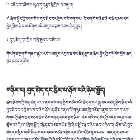
༦ བཙོང་བ་དམིགས་ཡུལ་དུ་བཟུང་སྟེ་བྱིས་པ་བརྐུ་བ།
༧ ཉེས་སྤྱོད་ཀྱི་དབང་གིས་བུད་མེད་དང་བྱིས་པ་དེ་དག་དང་། དེ་དག་གི་གཉེན་ཉེ་ལ་ལྗིད་རྨས་དང་
རྐྱེན་གྱིས་ཤི་བ་ལ་སོགས་པའི་མཇུག་འབྲས་ཚབས་ཆེན་བྱུང་།
༨ བུད་མེད་དང་བྱིས་པ་ཕྱི་རྒྱལ་ལ་བཙོང་བ།
གོང་གི་ཛ་དྲག་གི་གནས་ཚུལ་འདི་ལ་མཇུག་འབྲས་ཚབས་ཆེན་བྱུང་ན་ཉེས་སྤྱོད་ཀྱི་གཏེ་བོར་སྲོག་ཆད་
ཀྱང་བཅད་ན་ཆོག
གཉིས་པ། བུད་མེད་དང་བྱིས་པ་ཉོས་པའི་ཉེས་སྤྱོད།
ཉེས་ཁྲིམས་ཀྱི་དོན་ཚན་༢༤༡་ནང་དུ་གཞན་གྱིས་བཙོང་བའི་ཆེད་དུ་གཡོ་སྒྱུ་དང་བཙན་གྱིས་ཁྲིད་པའི་
བུད་མེད་དང་བྱིས་པ་གང་ཞིག་ཉོས་ན་ཉོ་མཁན་ལ་ལོ་གསུམ་མན་གྱི་བཙོན་འཇུག་དང་བཀག་ཉར་
སོགས་ཀྱི་ཉེས་ཆད་བཅད་ཆོག་ཅེས་གཏན་དབབ་བྱས་ཤིང་། ཉོས་པའི་བུད་མེད་ཀྱི་འདོད་འདུན་ལ་མ་
ལྟོས་པར་དེ་ལ་འཁྲིག་སྤྱོད་བསྟེན་ན་བཙན་གཡེམ་གྱི་ཉེས་སྤྱོད་ལྟར་ཉེས་ཆད་འགེལ་བ། ཉོས་པའི་བུད་
མེད་དང་བྱིས་པ་ཡི་མི་ལུས་རང་དབང་བཙན་འཕྲོག་དང་ཚོད་འཛིན་བྱེད་པའམ། ཡང་ན་དེ་དག་ལ་