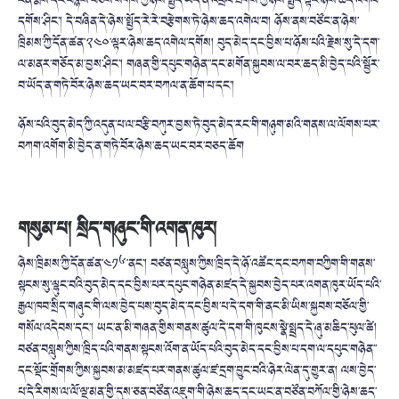
ངན་རྨས་དང་བརྙས་བཅོས་སོགས་ཀྱི་ཉེས་སྤྱོད་ཡོད་ན་འབྲེལ་ཐོགས་ཀྱི་ཉེས་སྤྱོད་ལྟར་ཉེས་ཆད་འགེལ་
དགོས་ཤིང་། དེ་བཞིན་དེ་ཉེས་སྤྱོད་རེ་རེ་བརྩེགས་ཏེ་ཉེས་ཆད་འགེལ་བ། ཉོས་ནས་བཙོང་ན་ཉེས་
ཁྲིམས་ཀྱི་དོན་ཚན་༢༤༠་ལྟར་ཉེས་ཆད་འགེལ་དགོས། བུད་མེད་དང་བྱིས་པ་ཉོས་པའི་རྗེས་སུ་དེ་དག་
ལ་མནར་གཅོད་མ་བྱས་ཤིང་། གཞན་གྱི་དཔུང་གཉེན་་དང་མགོན་སྐྱབས་ལ་བར་ཆད་མི་བྱེད་པའི་སྦྱོར་
བ་ཡོད་ན་གཏེ་བོར་ཉེས་ཆད་ཡང་བར་བཀལ་ན་ཆོག་པ་དང་།
ཉོས་པའི་བུད་མེད་ཀྱི་འདུན་པ་ལ་བརྩི་བཀུར་བྱས་ཏེ་བུད་མེད་རང་གི་གཉུག་མའི་གནས་ལ་ལོགས་པར་
བཀག་འགོག་མི་བྱེད་ན་གཏེ་བོར་ཉེས་ཆད་ཡང་བར་བཅད་ཆོག
གསུམ་པ། སྲིད་གཞུང་གི་འགན་ཁུར།
ཉེས་ཁྲིམས་ཀྱི་དོན་ཚན་༤༡༦་ནང་། བཙན་བསླུས་ཀྱིས་ཁྲིད་དེ་ཉོ་འཚོང་དང་བཀག་བཀྱིག་གི་གནས་
སྟངས་སུ་ལྷུང་བའི་བུད་མེད་དང་བྱིས་པར་དཔུང་གཉེན་མཛད་དེ་སྐྱབས་བྱེད་པར་འགན་ཁུར་ཡོད་པའི་
རྒྱལ་ཁབ་སྲིད་གཞུང་གི་ལས་བྱེད་པས་བུད་མེད་དང་བྱིས་པ་དེ་དག་གི་ནང་མི་ཡིས་སྐྱབས་བཅོལ་གྱི་
གསོལ་འདེབས་དང་། ཡང་ན་མི་གཞན་གྱིས་གནས་ཚུལ་དེ་དག་གི་ཁུངས་སྣེ་སྤྲད་དེ་ཞུ་མཆིད་ཕུལ་ཚེ།
བཙན་བསླུས་ཀྱིས་ཁྲིད་པའི་གནས་སྟངས་འོག་ན་ཡོད་པའི་བུད་མེད་དང་བྱིས་པ་དག་ལ་དཔུང་གཉེན་་
དང་སྡོང་གྲོགས་ཀྱིས་སྐྱབས་མ་མཛད་པར་གནས་ཚུལ་ཛ་དྲག་བྱུང་བའི་ཉེར་ལེན་དུ་གྱུར་ན། ལས་བྱེད་
པ་དེ་རིགས་ལ་ལོ་ལྔ་མན་གྱི་དུས་ཅན་བཙོན་འཇུག་གི་ཉེས་ཆད་དང་ཡང་ན་བཙོན་བཀོལ་གྱི་ཉེས་ཆད་