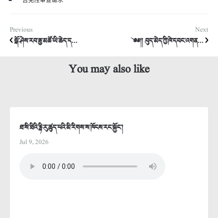
合宪性审查请求
Previous
Next
སྒོ་ཤེས་རབ་རྒྱ་མཚོ་ཡི་ཆེད་ད...
༄༅།། བུད་མེད་ཀྱི་ཁེ་དབང་འགན...
You may also like
ཐ་སི་ཐིའི་རྙི་རུ་ཚུད་པའི་མི་རིགས་ས་ཁོངས་རང་སྐྱོང་།
Jul 9, 2026