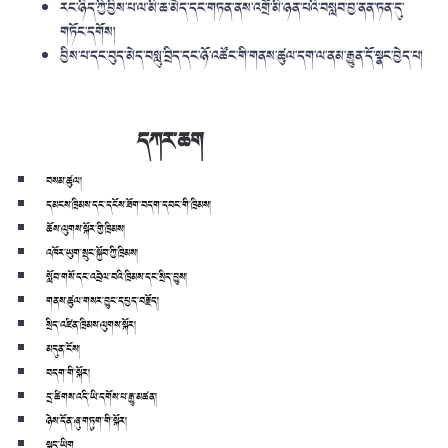
རང་ཉིད་ཀྱི་བྱིས་པ་ལ་མི་ཆ་མེད་དང་གཏན་ནས་འགྲོ་མི་ཉན་པའི་བསླབ་བྱ་ནན་ཏན་དུ་
གཏོང་དགོས།
བྱིས་པ་དང་བུད་མེད་བསླུ་བྲིད་དང་ཉོ་འཚོང་གི་གནས་ཚུལ་དག་ལ་ནམ་རྒྱུན་དོ་སྣང་བྱེད་པ།
དཀར་ཆག
བསམ་ཚུལ།
དམངས་ཁྲིམས་དང་དངོས་ཟོག་བདག་དབང་གི་ཁྲིམས།
ཆོས་ལུགས་སྐོར་གྱི་ཁྲིམས།
འཁོར་ཡུག་སྲུང་སྐྱོབ་ཀྱི་ཁྲིམས།
སློབ་གསོ་དང་འབྲེལ་བའི་ཁྲིམས་དང་སྲིད་བྱུས།
གནས་ཚུལ་གསར་བྱུང་དཔྱད་བརྗོད།
སྲིད་འཛིན་ཁྲིམས་ལུགས་སྐོར།
མདུན་ངོས།
བདག་གི་སྐོར།
དྲ་ཚིགས་འདི་ཡི་དགོས་པ་རྒྱུ་མཚན།
ཉེས་དོན་ཞུ་གཏུག་གི་སྐོར།
སྐད་ཡིག