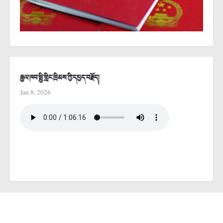
རྒྱལ་ཁབ་སྤྱི་གླིང་ཁྲིམས་ཀྱི་དཔྱད་བརྗོད།
Jan 8, 2026