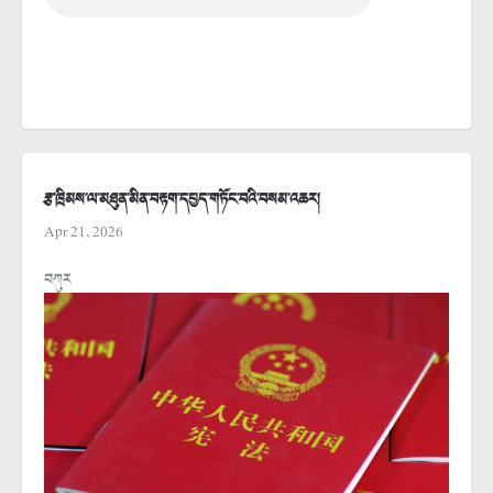
རྩ་ཁྲིམས་ལ་མཐུན་མིན་བརྟག་དཔྱད་གཏོང་བའི་བསམ་འཆར།
Apr 21, 2026
བཀུར