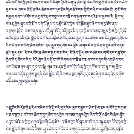
པའི་མཚོ་སྔོན་གྱི་ཁ་ཆེ་བའམ་ཟ་ལར་མི་རིགས་ཀྱི་མི་ལག་ཏུ་ཤོར་ཏེ། ཁོང་ཚོས་བུ་མོ་དེ་ལ་བཙན་གཡེམ་
བྱས་པ་མ་ཟད་མཚོ་སྔོན་ཞིང་ཆེན་དཔའ་ལུང་རྫོང་གི་ཁ་ཆེ་རིགས་ཀྱི་སྡེ་བ་ཞིག་ལ་བཙོང་སྟེ། བུ་མོ་དེས་
དམྱལ་བ་ས་ལ་འཕོས་བ་འདྲ་བའི་སྡུག་བསྔལ་དང་འཇིགས་སྐྲག་རབ་དང་རིམ་པ་མྱངས་ཏེ། ཕྱིས་སུ་
གཞན་གྱིས་སྐྱབས་ཏེ་མོ་རང་གི་ལོ་རྒྱུས་དང་མྱོང་ཚོར་བྲིས་པའི་རྩོམ་ཐུང་ཞིག་ངས་དྲ་ཐོག་ནས་
བཀླགས་མྱོང་། ངས་གནས་ཚུལ་འདི་ཞུ་འདོད་པ་ནི་བུད་མེད་དང་བྱིས་པ་བཙན་བསླུས་ཀྱིས་ཁྲིད་དེ་ཉོ་
འཚོང་བྱེད་པའི་ཉེས་སྤྱོད་དེ་ང་ཚོ་དང་འབྲེལ་བ་མེད་པའམ་རྒྱ་ནག་ནང་ལོགས་ལས་བོད་ཁུལ་ན་མེད་པ་
ཞིག་མེན་པ་ང་ཚོས་ཤེས་དགོས། ནམ་རྒྱུན་བུད་མེད་དང་བྱིས་པ་གར་སོང་ཆ་མེད་དུ་གྱུར་བའི་གནས་
ཚུལ་བྱུང་དུས། དེ་གར་སོང་ཆ་མེད་དུ་གྱུར་བ་མ་རེད། དེ་ཉེས་སྤྱོད་པས་བཙན་དང་གཡོ་དང་བསླུ་བྲིད་
ཀྱིས་ཁྲིད་སོང་བ་རེད། དེའི་ཕྱིར་ཉེས་སྤྱོད་འདི་རིགས་ལ་ང་ཚོ་ཚང་མས་རང་བསྲུང་གི་འདུ་ཤེས་དང་
ལག་ལེན་ཚགས་ཚུད་དུ་བཏང་སྟེ། གཟབ་མནན་གྱིས་གདོང་ལེན་བྱེད་དགོས་པ་དང་སྦྲགས། སྲིད་
གཞུང་ལ་གནོན་ཤུགས་སྤྲད་དེ་ཉེས་སྤྱོད་འདི་རིགས་ལ་རྩད་གཅོད་དང་རྡུང་རྡེག་ཚ་ནན་བྱེད་དགོས་
པའི་འབོད་སྐུལ་བྱེད་དགོས།
ཧྥུན་རྫོང་གི་དོན་རྐྱེན་དེ་ལ་དམིགས་ཏེ་སྤྱི་བདེ་པུའུ་ཡིས་ཁྱབ་བསྒྲགས་ཤིག་སྤེལ་ནས་ད་ལོའི་ཟླ་གསུམ་
པ་ནས་ཟླ་༡༢་བའི་བར་ཆེད་དུ་བུད་མེད་དང་བྱིས་པ་བཙན་བསླུས་ཀྱིས་ཁྲིད་དེ་ཉོ་འཚོང་གི་ཉེས་སྤྱོད་
འབུར་འཇོམས་ཀྱི་བྱ་འགུལ་སྤེལ་གི་ཡིན་ཟེར། ང་ཚོས་ཀྱང་གོ་སྐབས་འདི་དང་བསྟུན་ནས་བོད་ཁུལ་གྱི་
ཉེས་སྤྱོད་ཚོགས་པ་འདི་རིགས་ཤུལ་མེད་དུ་གཏོང་བ་ལ་གཞུང་དམངས་མཉམ་རུབ་ཀྱི་འབད་བརྩོན་