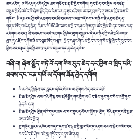
མར་འདེད། ཁྲ་བོ་འཕྲད་འདེད་ཀྱིས་ཐག་གཅོད་མན་མོ་བྱེད་དགོས། བུད་མེད་དང་བྱིས་པ་བཙན་
བསླུས་ཀྱི་ཉོ་འཚོང་གི་ཉེས་སྤྱོད་དེ་ལ་ངེས་པར་དུ་རྡུང་འདེགས་ཚ་ནན་བྱས་ཏེ་གུ་ཡངས་ཁྱོན་ནས་མི་
གཏོང་། མི་དམངས་ཀྱི་བདེ་འཇགས་དང་མི་དམངས་ལ་ཕན་འདོགས་པ་གཉིས་ནི་འབྲལ་མེད་དུ་
གནས་ཡོད་པ་ཡིན་ཕྱིན། རིམ་པ་སོ་སོའི་མི་དམངས་སྲིད་གཞུང་གིས་ནུས་ཚོད་ཀྱིས་མི་དམངས་ལ་ཕན་
འདོགས་པ་དང་། མི་དམངས་ལ་བདེ་འཇགས་ཀྱི་ཁོར་ཡུག་བསྐྲུན་པ་དེ་རང་ཉིད་ཀྱི་གཞི་རྩའི་འགན་
ཁུར་དུ་འཇོག་དགོས་ཞེས་བསྟན་ཡོད་པ་ལྟར། སྲིད་གཞུང་གི་ལས་བྱེད་པ་དག་གིས་སྣེ་ཁྲིད་དེ་བུད་དང་
བྱིས་པར་བསྲུང་སྐྱོབ་ཀྱི་འགན་ཁུར་མ་བསྐུལ་དང་དུ་ལེན་དགོས།
བཞི་བ། ཉེས་སྤྱོད་གཏེ་བོ་དག་གིས་བུད་མེད་དང་བྱིས་པ་ཁྲིད་པའི་
ཐབས་དང་་ངན་གཡོ་ལ་དོགས་ཟོན་བྱེད་དགོས།
མི་ཆ་མེད་ཀྱི་ཁྱིམ་དང་རླངས་འཁོར་སོགས་ལ་གྲོགས་མེད་པར་མ་འགྲོ།
མི་ཆ་མེད་ཀྱིས་ལས་ཀའི་གོ་སྐབས་མཁོ་སྤྲོད་གང་བྱེད་ལ་ཡིད་ཆེས་རྐྱང་རྐྱང་གིས་འགྲོ་རྐྱང་
བྱེད་མི་ཉན།
མི་ཆ་མེད་ཀྱིས་བྱིན་པའི་བཏུང་ཟས་ལ་གང་བྱུང་དུ་ལོངས་སྤྱོད་མ་བྱེད། དེའི་ནང་དུ་བཟི་སྨན་
བཏབ་ཡོད་སྲིད།
གླ་གཏོང་རླངས་འཁོར་ལ་འདུག་དུས་ཚད་ལྡན་གྱི་གླ་གཏོང་དུ་འདུག་པ་ལས་སྒེར་འཁོར་དང་
གར་ཡོང་མི་ཤེས་པའི་གླ་གཏོང་དུ་འདུག་མི་ཉན།