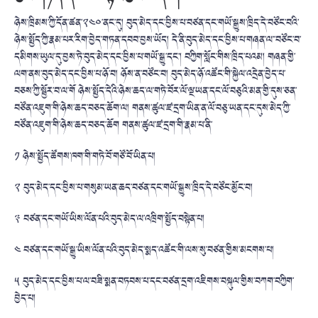
ཉེས་ཁྲིམས་ཀྱི་དོན་ཚན་༢༤༠་ནང་དུ། བུད་མེད་དང་བྱིས་པ་བཙན་དང་གཡོ་སྒྱུས་ཁྲིད་དེ་བཙོང་བའི་
ཉེས་སྤྱོད་ཀྱི་རྣམ་པར་རིག་བྱེད་གཏན་དབབ་བྱས་ཡོད། དེ་ནི་བུད་མེད་དང་བྱིས་པ་གཞན་ལ་་བཙོང་བ་
དམིགས་ཡུལ་དུ་བྱས་ཏེ་བུད་མེད་དང་བྱིས་པ་གཡོ་སྒྱུ་དང་། བཀྱིག་སློང་གིས་ཁྲིད་པའམ། གཞན་གྱི་
ལག་ནས་བུད་མེད་དང་བྱིས་པ་ཉོ་བ། ཉོས་ན་བཙོང་བ། བུད་མེད་ཉོ་འཚོང་གི་སྐྱེལ་འདྲེན་བྱེད་པ་
བཅས་ཀྱི་སྦྱོར་བ་ལ་གོ ཉེས་སྤྱོད་དེའི་ཉེས་ཆད་ལ་གཏེ་བོར་ལོ་ལྔ་ཡན་དང་ལོ་བཅུའི་མན་གྱི་དུས་ཅན་
བཙོན་འཇུག་གི་ཉེས་ཆད་བཅད་ཆོག་ལ། གནས་ཚུལ་ཛ་དྲག་ཡིན་ན་ལོ་བཅུ་ཡན་དང་དུས་མེད་ཀྱི་
བཙོན་འཇུག་གི་ཉེས་ཆད་བཅད་ཆོག གནས་ཚུལ་ཛ་དྲག་གི་རྣམ་པ་ནི་
༡ ཉེས་སྤྱོད་ཚོགས་ཁག་གི་གཏེ་བོ་གཙོ་བོ་ཡིན་པ།
༢ བུད་མེད་དང་བྱིས་པ་གསུམ་ཡན་ཆད་བཙན་དང་གཡོ་སྒྱུས་ཁྲིད་དེ་བཙོང་མྱོང་བ།
༣ བཙན་དང་གཡོ་ཡིས་ལོན་པའི་བུད་མེད་ལ་འཁྲིག་སྤྱོད་བསྟེན་པ།
༤ བཙན་དང་གཡོ་སྒྱུ་ཡིས་ལོན་པའི་བུད་མེད་སྨད་འཚོང་གི་ལས་སུ་བཙན་གྱིས་མངགས་པ།
༥ བུད་མེད་དང་བྱིས་པ་ལ་བཟི་སྨན་བཏབས་པ་དང་བཙན་དྲག་འཇིགས་བསྐུལ་གྱིས་བཀག་བཀྱིག་
བྱེད་པ།