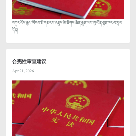
བཀུར་འོས་རྒྱལ་ཡོངས་མི་དམངས་འཐུས་མི་ཚོགས་ཆེན་རྒྱུན་ལས་ཨུ་ཡོན་ལྷན་ཁང་ལ་ཕུལ་
དོན།
合宪性审查建议
Apr 21, 2026