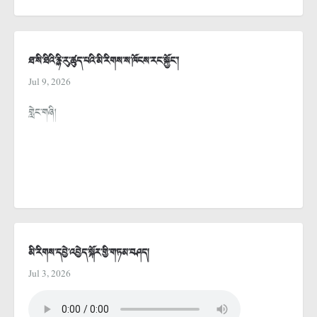
ཐ་སི་ཐིའི་རྙི་རུ་ཚུད་པའི་མི་རིགས་ས་ཁོངས་རང་སྐྱོང་།
Jul 9, 2026
གླེང་གཞི།
མི་རིགས་དབྱེ་འབྱེད་སྐོར་གྱི་གཏམ་བཤད།
Jul 3, 2026