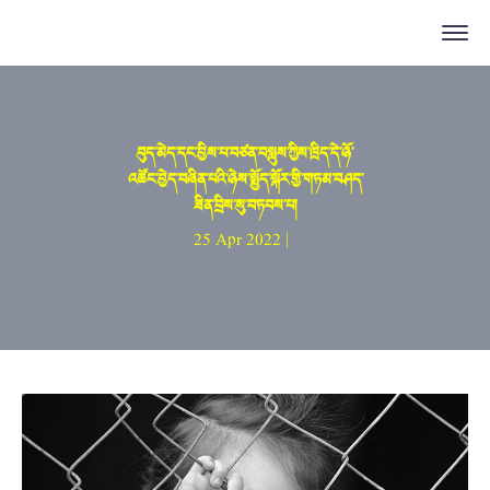
བུད་མེད་དང་བྱིས་པ་བཙན་བསླུས་ཀྱིས་ཁྲིད་དེ་ཉོ་
འཚོང་བྱེད་བཞིན་པའི་ཉེས་སྤྱོད་སྐོར་གྱི་གཏམ་བཤད་
ཟིན་བྲིས་སུ་བཏབས་པ།
25 Apr 2022 |