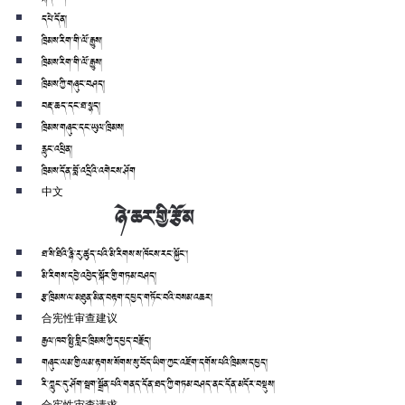
དཔེ་དོན།
ཁྲིམས་རིག་གི་ལོ་རྒྱུས།
ཁྲིམས་རིག་གི་ལོ་རྒྱུས།
ཁྲིམས་ཀྱི་གཞུང་བཤད།
བརྡ་ཆད་དང་ཐ་སྙད།
ཁྲིམས་གཞུང་དང་ཡུལ་ཁྲིམས།
རླུང་འཕྲིན།
ཁྲིམས་དོན་བློ་འདྲིའི་འགེངས་ཤོག
中文
ཉེ་ཆར་གྱི་རྩོམ
ཐ་སི་ཐིའི་རྙི་རུ་ཚུད་པའི་མི་རིགས་ས་ཁོངས་རང་སྐྱོང་།
མི་རིགས་དབྱེ་འབྱེད་སྐོར་གྱི་གཏམ་བཤད།
རྩ་ཁྲིམས་ལ་མཐུན་མིན་བརྟག་དཔྱད་གཏོང་བའི་བསམ་འཆར།
合宪性审查建议
རྒྱལ་ཁབ་སྤྱི་གླིང་ཁྲིམས་ཀྱི་དཔྱད་བརྗོད།
གཞུང་ལམ་གྱི་ལམ་རྟགས་སོགས་སུ་བོད་ཡིག་ཀྱང་འཇོག་དགོས་པའི་ཁྲིམས་དཔྱད།
རི་ཀླུང་དུ་ཤོག་སྦག་སྒྲོན་པའི་གནད་དོན་ཐད་ཀྱི་གཏམ་བཤད་ནང་དོན་མདོར་བསྡུས།