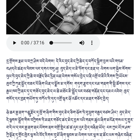
དྲ་གྲོགས་རྣམ་པ་བཀྲ་ཤིས་བདེ་ལེགས། དེ་རིང་བུད་མེད་ཀྱི་ཆེད་དུ་བཀོད་སྒྲིག་བྱས་པའི་གཏམ་
བཤདལེ་ཚན་ལ་ཕེབས་པར་དགའ་བསུ་ཞུ། བུད་མེད་ལ་མེ་ཏོག་དང་རྔན་པ། ལེགས་ལག་སྐྱེས་སོགས་
ཕུལ་ཏེ་བུད་མེད་ཀྱི་ཆེ་བ་བརྗོད་ཅིང་དྲིན་ལན་ལེགས་གསོལ་བྱེད་པ་ནི་འགྲོ་བ་མིའི་རིགས་ཀྱི་ཡོངས་
ཁྱབ་ཀྱི་ཀུན་སྤྱོད་བཟང་པོ་ཞིག་ཡིན་པ་སྨྲོས་མ་དགོས། གདུག་རྩུབ་དང་ངམ་གནག་གི་སྤྱི་ཚོགས་དང་
རྒྱལ་ཁབ་ཀྱི་ནང་དུ་ད་གཟོད་བུད་མེད་ལ་ཆེ་མཐོང་མི་སྤྲོད་པར་བཙན་གནོན་དང་དམའ་འབེབ། ཁྱད་
གསོད་དང་བྲན་གཡོག་ཏུ་བཀོལ་ཏེ་དུད་འགྲོ་ལྟར་ཉོ་འཚོང་དང་མནར་གཅོད་བྱེད།
ཉེ་ཆར་རྒྱ་ནག་ཧྥུན་རྫོང་དུ་ཁྱོ་ག་ཞིག་གིས་བུད་མེད་ཅིག་ཉོས་ཏེ་བུ་ཕྲུག་བརྒྱད་བཙས་ཤིང་། བུད་མེད་
དེ་ལྕགས་སྒྲོག་གིས་བཀྱིགས་ཏེ་མནར་གཅོད་ཚད་མེད་བྱས་པའི་གནས་ཚུལ་ཞིག་མངོན་གསལ་དུ་གྱུར་
བ་དེ་ལ་ད་བར་རྒྱ་ནག་ནང་ལོགས་ནས་བགྲོ་གླེང་ཚ་ཚ་འུར་འུར་བྱེད་བཞིན་ཡོད། ངས་ཀྱང་ལོ་ཁ་ཤས་
ཀྱི་སྔོན་དུ་གྲོང་ཁྱེར་ལྷ་སའི་བོད་རིགས་བུ་མོ་ཞིག་སྟབས་མ་ལེགས་པར་ལྷ་ས་ན་ཚོང་ལས་གཉེར་བཞིན་