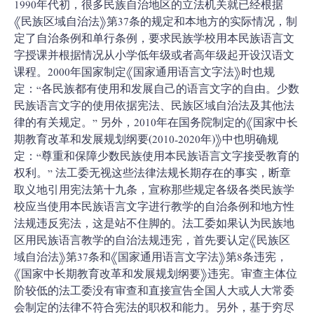
1990年代初，很多民族自治地区的立法机关就已经根据
《民族区域自治法》第37条的规定和本地方的实际情况，制
定了自治条例和单行条例，要求民族学校用本民族语言文
字授课并根据情况从小学低年级或者高年级起开设汉语文
课程。2000年国家制定《国家通用语言文字法》时也规
定：“各民族都有使用和发展自己的语言文字的自由。少数
民族语言文字的使用依据宪法、民族区域自治法及其他法
律的有关规定。” 另外，2010年在国务院制定的《国家中长
期教育改革和发展规划纲要(2010-2020年)》中也明确规
定：“尊重和保障少数民族使用本民族语言文字接受教育的
权利。” 法工委无视这些法律法规长期存在的事实，断章
取义地引用宪法第十九条，宣称那些规定各级各类民族学
校应当使用本民族语言文字进行教学的自治条例和地方性
法规违反宪法，这是站不住脚的。法工委如果认为民族地
区用民族语言教学的自治法规违宪，首先要认定《民族区
域自治法》第37条和《国家通用语言文字法》第8条违宪，
《国家中长期教育改革和发展规划纲要》违宪。审查主体位
阶较低的法工委没有审查和直接宣告全国人大或人大常委
会制定的法律不符合宪法的职权和能力。另外，基于穷尽