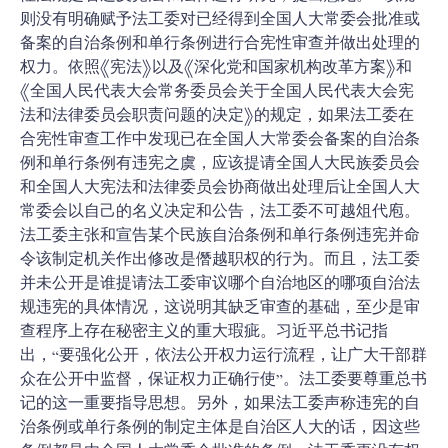
则没有明确赋予法工委对已经得到全国人大常委会批准或
备案的自治条例和单行条例进行合宪性审查并做出处理的
权力。依照《宪法》以及《深化党和国家机构改革方案》和
《全国人民代表大会常务委员会关于全国人民代表大会宪
法和法律委员会职责问题的决定》的规定，如果法工委在
合宪性审查工作中发现已在全国人大常委会备案的自治条
例和单行条例有违宪之虞，应该提请全国人大民族委员会
和全国人大宪法和法律委员会协商做出处理后让全国人大
常委会以自己的名义决定和公告，法工委不可越俎代庖。
法工委主张和宣告某个民族自治条例和单行条例违宪并命
令该制定机关作出修改是僭越职权的行为。而且，法工委
并未公开是谁提请法工委审议哪个自治地区的哪项自治法
规违宪的具体情况，这说明其缺乏审查的基础，至少是审
查程序上存在秘密主义的重大瑕疵。习近平总书记指
出，“要强化公开，依法公开权力运行流程，让广大干部群
众在公开中监督，保证权力正确行使”。法工委要尊重总书
记的这一重要指导思想。另外，如果法工委声称违宪的自
治条例或单行条例的制定主体是自治区人大的话，因这些