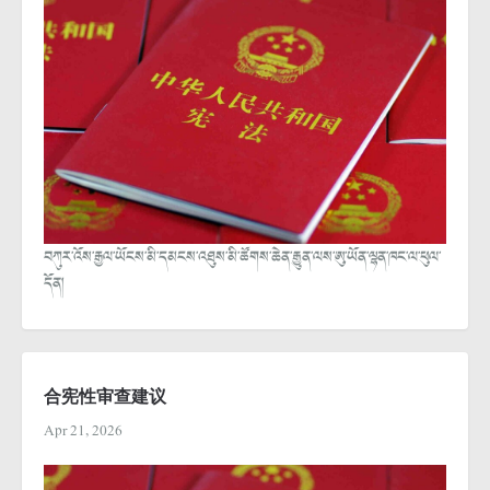
བཀུར་འོས་རྒྱལ་ཡོངས་མི་དམངས་འཐུས་མི་ཚོགས་ཆེན་རྒྱུན་ལས་ཨུ་ཡོན་ལྷན་ཁང་ལ་ཕུལ་
དོན།
合宪性审查建议
Apr 21, 2026