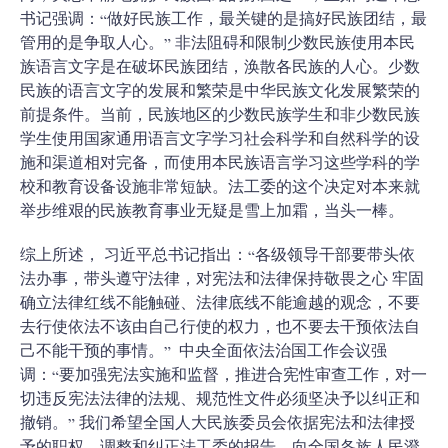
书记强调：“做好民族工作，最关键的是搞好民族团结，最
管用的是争取人心。” 非法阻碍和限制少数民族使用本民
族语言文字是在破坏民族团结，涣散各民族的人心。少数
民族的语言文字的发展和繁荣是中华民族文化发展繁荣的
前提条件。当前，民族地区的少数民族学生和非少数民族
学生使用国家通用语言文字学习社会科学和自然科学的设
施和渠道相对完备，而使用本民族语言学习这些学科的学
校和教育设备设施非常短缺。法工委的这个决定对本来就
举步维艰的民族教育事业无疑是雪上加霜，当头一棒。
综上所述， 习近平总书记指出：“各级领导干部要带头依
法办事，带头遵守法律，对宪法和法律保持敬畏之心 牢固
确立法律红线不能触碰、法律底线不能逾越的观念，不要
去行使依法不该由自己行使的权力，也不要去干预依法自
己不能干预的事情。” 中央全面依法治国工作会议强
调：“要加强宪法实施和监督，推进合宪性审查工作，对一
切违反宪法法律的法规、规范性文件必须坚决予以纠正和
撤销。” 我们希望全国人大民族委员会依据宪法和法律授