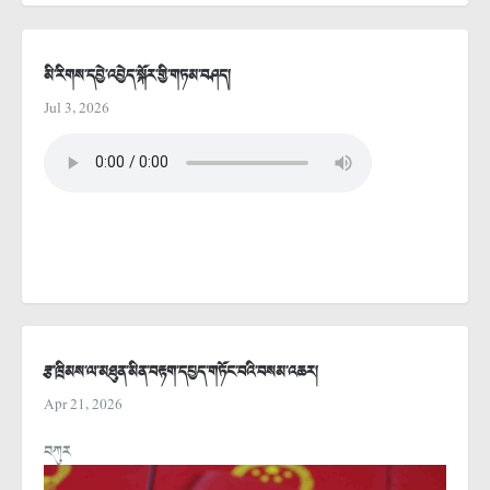
མི་རིགས་དབྱེ་འབྱེད་སྐོར་གྱི་གཏམ་བཤད།
Jul 3, 2026
རྩ་ཁྲིམས་ལ་མཐུན་མིན་བརྟག་དཔྱད་གཏོང་བའི་བསམ་འཆར།
Apr 21, 2026
བཀུར