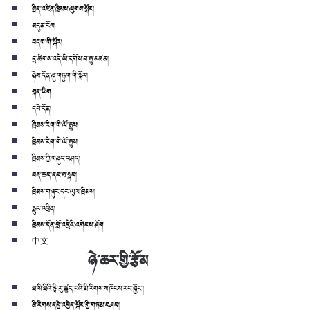
སྲིད་འཛིན་ཁྲིམས་ལུགས་སྐོར།
མདུན་ངོས།
བདག་གི་སྐོར།
དྲ་ཚིགས་འདི་ཡི་དགོས་པ་རྒྱུ་མཚན།
ཉེས་དོན་ཞུ་གཏུག་གི་སྐོར།
སྐད་ཡིག
དཔེ་དོན།
ཁྲིམས་རིག་གི་ལོ་རྒྱུས།
ཁྲིམས་རིག་གི་ལོ་རྒྱུས།
ཁྲིམས་ཀྱི་གཞུང་བཤད།
བརྡ་ཆད་དང་ཐ་སྙད།
ཁྲིམས་གཞུང་དང་ཡུལ་ཁྲིམས།
རླུང་འཕྲིན།
ཁྲིམས་དོན་བློ་འདྲིའི་འགེངས་ཤོག
中文
ཉེ་ཆར་གྱི་རྩོམ
ཐ་སི་ཐིའི་རྙི་རུ་ཚུད་པའི་མི་རིགས་ས་ཁོངས་རང་སྐྱོང་།
མི་རིགས་དབྱེ་འབྱེད་སྐོར་གྱི་གཏམ་བཤད།