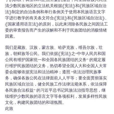
予的职权，调整和纠正法工委的报告，向全国各族人民澄
清少数民族地区的立法机关根据《宪法》和《民族区域自治
法》制定的自治条例和单行条例关于使用本民族语言文字
字进行教学的有关条文符合《宪法》和《民族区域自治法》、
《国家通用语言法》的原则，以此来消除各民族之间因法工
委的审查报告而产生的误解和不利于民族团结的消极情绪
因素。
我们是藏族、汉族，蒙古族、哈萨克族，维吾尔族，壮
族，朝鲜族等公民。我们依据《宪法》之“中华人民共和国
公民有维护国家统一和全国各民族团结的义务” 的规定履
行维护民族团结的义务，热切希望全国人大和全国人大常
委会能够依据宪法和法治精神；遵照 “依法治理民族事
务，确保各族公民在法律面前人人平等；要全面贯彻落实
民族区域自治法，健全民族工作法律法规体系，依法保障
各民族合法权益” 的习近平总书记民族法治指导思想，继
续维护少数民族的语言文字等各项权利，发展多样性民族
文化，构建民族团结的和谐氛围。
此致