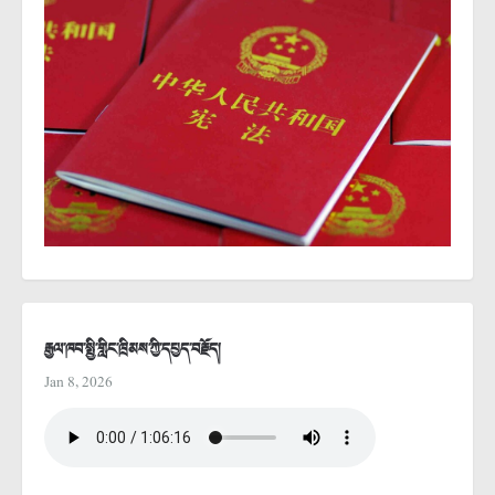
རྒྱལ་ཁབ་སྤྱི་གླིང་ཁྲིམས་ཀྱི་དཔྱད་བརྗོད།
Jan 8, 2026