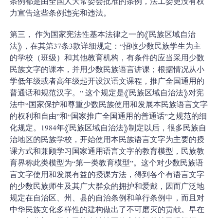
条例都是由全国人大常委会批准的条例，法工委更没有权
力宣告这些条例违宪和违法。
第三， 作为国家宪法性基本法律之一的《民族区域自治
法》，在其第37条3款详细规定：“招收少数民族学生为主
的学校（班级）和其他教育机构，有条件的应当采用少数
民族文字的课本，并用少数民族语言讲课；根据情况从小
学低年级或者高年级起开设汉语文课程，推广全国通用的
普通话和规范汉字。” 这个规定是《民族区域自治法》对宪
法中“国家保护和尊重少数民族使用和发展本民族语言文字
的权利和自由”和“国家推广全国通用的普通话”之规范的细
化规定。1984年《民族区域自治法》制定以后，很多民族自
治地区的民族学校，开始使用本民族语言文字为主要的授
课方式和兼顾学习国家通用语言文字的教育模型，民族教
育界称此类模型为“第一类教育模型”。这个对少数民族语
言文字使用和发展有益的授课方法，得到各个有语言文字
的少数民族师生及其广大群众的拥护和爱戴，因而广泛地
规定在自治区、州、县的自治条例和单行条例中，而且对
中华民族文化多样性的建构做出了不可磨灭的贡献。早在