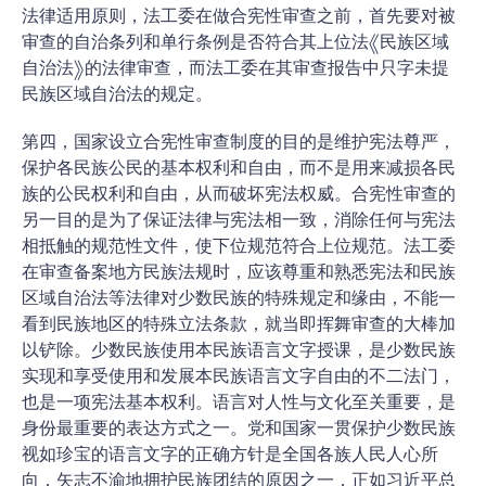
法律适用原则，法工委在做合宪性审查之前，首先要对被
审查的自治条列和单行条例是否符合其上位法《民族区域
自治法》的法律审查，而法工委在其审查报告中只字未提
民族区域自治法的规定。
第四，国家设立合宪性审查制度的目的是维护宪法尊严，
保护各民族公民的基本权利和自由，而不是用来减损各民
族的公民权利和自由，从而破坏宪法权威。合宪性审查的
另一目的是为了保证法律与宪法相一致，消除任何与宪法
相抵触的规范性文件，使下位规范符合上位规范。法工委
在审查备案地方民族法规时，应该尊重和熟悉宪法和民族
区域自治法等法律对少数民族的特殊规定和缘由，不能一
看到民族地区的特殊立法条款，就当即挥舞审查的大棒加
以铲除。少数民族使用本民族语言文字授课，是少数民族
实现和享受使用和发展本民族语言文字自由的不二法门，
也是一项宪法基本权利。语言对人性与文化至关重要，是
身份最重要的表达方式之一。党和国家一贯保护少数民族
视如珍宝的语言文字的正确方针是全国各族人民人心所
向，矢志不渝地拥护民族团结的原因之一，正如习近平总