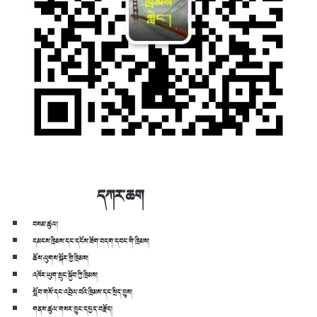
དཀར་ཆག
བསམ་ཚུལ།
དམངས་ཁྲིམས་དང་དངོས་ཟོག་བདག་དབང་གི་ཁྲིམས།
ཆོས་ལུགས་སྐོར་གྱི་ཁྲིམས།
འཁོར་ཡུག་སྲུང་སྐྱོབ་ཀྱི་ཁྲིམས།
སློབ་གསོ་དང་འབྲེལ་བའི་ཁྲིམས་དང་སྲིད་བྱུས།
གནས་ཚུལ་གསར་བྱུང་དཔྱད་བརྗོད།