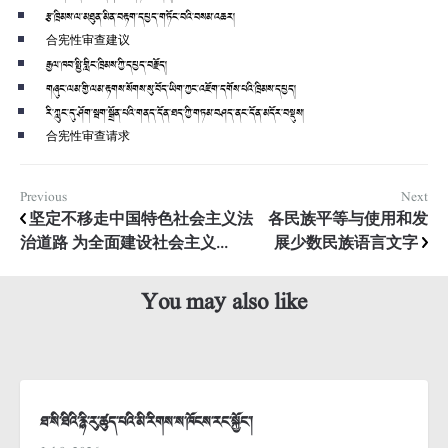
རྩ་ཁྲིམས་ལ་མཐུན་མིན་བརྟག་དཔྱད་གཏོང་བའི་བསམ་འཆར།
合宪性审查建议
རྒྱལ་ཁབ་སྤྱི་གླིང་ཁྲིམས་ཀྱི་དཔྱད་བརྗོད།
གཞུང་ལམ་གྱི་ལམ་རྟགས་སོགས་སུ་བོད་ཡིག་ཀྱང་འཇོག་དགོས་པའི་ཁྲིམས་དཔྱད།
རི་ཀླུང་དུ་ཤོག་སྦག་སྒྲོན་པའི་གནད་དོན་ཐད་ཀྱི་གཏམ་བཤད་ནང་དོན་མདོར་བསྡུས།
合宪性审查请求
Previous
Next
坚定不移走中国特色社会主义法
各民族平等与使用和发
治道路 为全面建设社会主义...
展少数民族语言文字
You may also like
ཐ་སི་ཐིའི་རྙི་རུ་ཚུད་པའི་མི་རིགས་ས་ཁོངས་རང་སྐྱོང་།