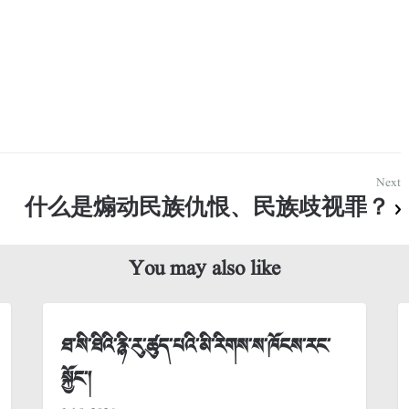
Next
什么是煽动民族仇恨、民族歧视罪？
You may also like
ཐ་སི་ཐིའི་རྙི་རུ་ཚུད་པའི་མི་རིགས་ས་ཁོངས་རང་
སྐྱོང་།