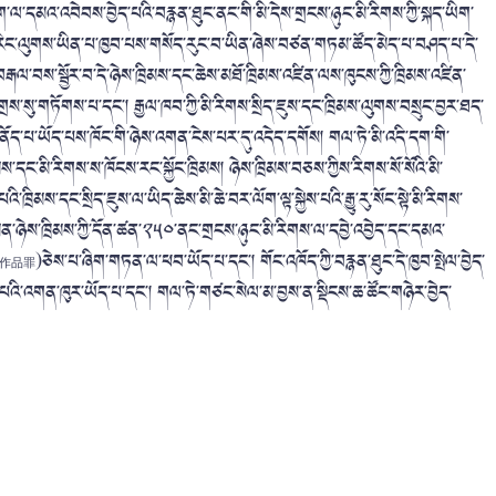
ཡིག་ལ་དམའ་འབེབས་བྱེད་པའི་བརྙན་ཐུང་ནང་གི་མི་དེས་གྲངས་ཉུང་མི་རིགས་ཀྱི་སྐད་ཡིག་
ྲལ་རིང་ལུགས་ཡིན་པ་ཁྱབ་པས་གསོད་རུང་བ་ཡིན་ཞེས་བཙན་གཏམ་ཚོད་མེད་པ་བཤད་པ་དེ་
་བརྒལ་བས་སྦྱོར་བ་དེ་ཉེས་ཁྲིམས་དང་ཆེས་མཐོ་ཁྲིམས་འཛིན་ལས་ཁུངས་ཀྱི་ཁྲིམས་འཛིན་
ས་སུ་གཏོགས་པ་དང་། རྒྱལ་ཁབ་ཀྱི་མི་རིགས་སྲིད་ཇུས་དང་ཁྲིམས་ལུགས་བསྲུང་བྱར་ཐད་
་གནོད་པ་ཡོད་པས་ཁོང་གི་ཉེས་འགན་ངེས་པར་དུ་འདེད་དགོས། གལ་ཏེ་མི་འདི་དག་གི་
་དང་མི་རིགས་ས་ཁོངས་རང་སྐྱོང་ཁྲིམས། ཉེས་ཁྲིམས་བཅས་ཀྱིས་རིགས་སོ་སོའི་མི་
ིམས་དང་སྲིད་ཇུས་ལ་ཡིད་ཆེས་མི་ཆེ་བར་ལོག་ལྟ་སྐྱེས་པའི་རྒྱུ་རུ་སོང་སྟེ་མི་རིགས་
ེ་མིན་ཉེས་ཁྲིམས་ཀྱི་དོན་ཚན་༢༥༠་ནང་གྲངས་ཉུང་མི་རིགས་ལ་དབྱེ་འབྱེད་དང་དམའ་
)ཅེས་པ་ཞིག་གཏན་ལ་ཕབ་ཡོད་པ་དང་། གོང་འཁོད་ཀྱི་བརྙན་ཐུང་དེ་ཁྱབ་སྤེལ་བྱེད་
作品罪
ེད་པའི་འགན་ཁུར་ཡོད་པ་དང་། གལ་ཏེ་གཙང་སེལ་མ་བྱས་ན་སྡིངས་ཆ་ཚོང་གཉེར་བྱེད་