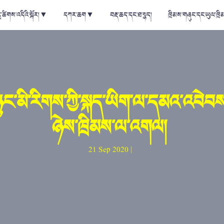
ྲ་ཚིགས་འདིའི་སྐོར།
▼
དཀར་ཆག
▼
བརྡ་ཆད་དང་ཐ་སྙད།
ཁྲིམས་གཞུང་དང་ཡུལ་ཁྲི
ུང་མི་རིགས་ཀྱི་སྐད་ཡིག་ལ་དམའ་འབེབས
ཉེས་ཁྲིམས་ལ་འགལ།
21 Sep 2020 |