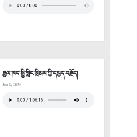
རྒྱལ་ཁབ་སྤྱི་གླིང་ཁྲིམས་ཀྱི་དཔྱད་བརྗོད།
Jan 8, 2026