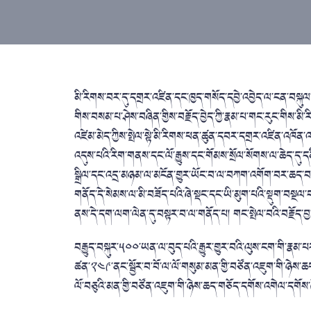
མི་རིགས་བར་དུ་དགྲར་འཛིན་དང་ཁྱད་གསོད་དབྱེ་འབྱེད་ལ་ངན་བསྐུལ་གྱི
གིས་བསམ་པ་ཤེས་བཞིན་གྱིས་བརྗོད་བྱེད་ཀྱི་རྣམ་པ་གང་རུང་གིས་མི་
འཛེམ་མེད་ཀྱིས་སྤེལ་སྟེ་མི་རིགས་ཕན་ཚུན་དབར་དགྲར་འཛིན་འཁོན་འཛ
འདུས་པའི་རིག་གནས་དང་ལོ་རྒྱུས་དང་གོམས་སྲོལ་སོགས་ལ་ཆེད་དུ་
སྒྲིལ་དང་འདྲ་མཉམ་ལ་མངོན་གྱུར་ཡོང་བ་ལ་བཀག་འགོག་བར་ཆད་བཟོས
གནོད་དེ་སེམས་ལ་མི་བཟོད་པའི་ཞེ་སྡང་དང་ཡི་མུག་པའི་སྡུག་བསྔལ་
ནས་དེ་དག་ལག་ལེན་དུ་བསྟར་བ་ལ་གནོད་པ། གང་སྤེལ་བའི་བརྗོད་བ
བརྒྱུད་བསྐུར་༥༠༠་ཡན་ལ་བུད་པའི་རྒྱུར་གྱུར་བའི་ལུས་ངག་གི་རྣམ་པར་ར
ཚན་༢༤༩་ནང་སྦྱོར་བ་བོ་ལ་ལོ་གསུམ་མན་གྱི་བཙོན་འཇུག་གི་ཉེས་
ལོ་བཅུའི་མན་གྱི་བཙོན་འཇུག་གི་ཉེས་ཆད་གཅོད་དགོས་འགེལ་དགོ