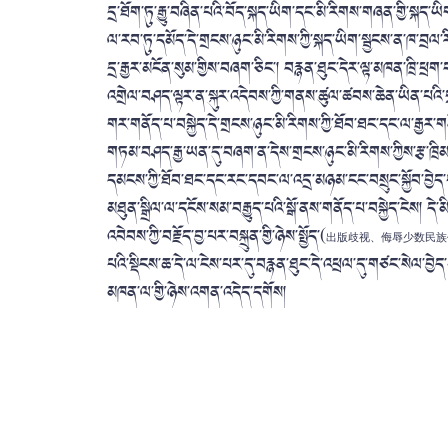
དྲ་ཐོག་ཏུ་རྒྱུ་བཞིན་པའི་བོད་སྐད་ཡིག་དང་མི་རིགས་གཞན་གྱི་སྐད་
ལ་རབ་ཏུ་དམོད་དེ་གྲངས་ཉུང་མི་རིགས་ཀྱི་སྐད་ཡིག་སྦྱངས་ན་ཁ་བ
དྲ་རྒྱར་མངོན་སུམ་གྱིས་བཞག་ཅིང་། བརྙན་ཐུང་དེར་ལྟ་མཁན་ཁྲི་ཕྲག
འགྲེལ་བཤད་ལྟར་ན་སྐུར་འདེབས་ཀྱི་གནས་ཚུལ་ཚབས་ཆེན་ཡིན་པའི་གྲ
གར་གནོད་པ་བསྐྱེད་དེ་གྲངས་ཉུང་མི་རིགས་ཀྱི་ཐོབ་ཐང་དང་ལ་རྒྱར
གཏམ་བཤད་རྒྱ་ཡན་དུ་བཞག་ན་དེས་གྲངས་ཉུང་མི་རིགས་ཀྱིས་རྩ་ཁྲིམས
དམངས་ཀྱི་ཐོབ་ཐང་དང་རང་དབང་ལ་འདྲ་མཉམ་ངང་བསྲུང་སྐྱོབ་བྱེད་པའི་ཁྲ
མཐུན་སྒྲིལ་ལ་དངོས་སམ་བརྒྱུད་པའི་སྒོ་ནས་གནོད་པ་བསྐྱེད་ངེས། ད
འབེབས་ཀྱི་བརྗོད་བྱ་པར་བསྐྲུན་གྱི་ཉེས་སྤྱོད་(
出版歧视、侮辱少数民族
པའི་སྡིངས་ཆ་དེ་ལ་ངེས་པར་དུ་བརྙན་ཐུང་དེ་འཕྲལ་དུ་གཙང་སེལ་བྱ
མཁན་ལ་གྱི་ཉེས་འགན་འདེད་དགོས།