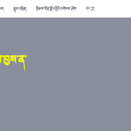
མས།
རླུང་འཕྲིན།
ཁྲིམས་དོན་བློ་འདྲིའི་འགེངས་ཤོག
中文
་བྱས་ན་