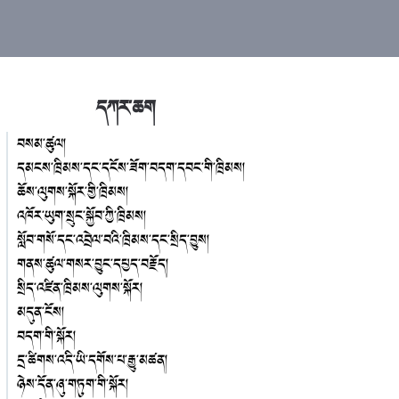
དཀར་ཆག
བསམ་ཚུལ།
དམངས་ཁྲིམས་དང་དངོས་ཟོག་བདག་དབང་གི་ཁྲིམས།
ཆོས་ལུགས་སྐོར་གྱི་ཁྲིམས།
འཁོར་ཡུག་སྲུང་སྐྱོབ་ཀྱི་ཁྲིམས།
སློབ་གསོ་དང་འབྲེལ་བའི་ཁྲིམས་དང་སྲིད་བྱུས།
གནས་ཚུལ་གསར་བྱུང་དཔྱད་བརྗོད།
སྲིད་འཛིན་ཁྲིམས་ལུགས་སྐོར།
མདུན་ངོས།
བདག་གི་སྐོར།
དྲ་ཚིགས་འདི་ཡི་དགོས་པ་རྒྱུ་མཚན།
ཉེས་དོན་ཞུ་གཏུག་གི་སྐོར།