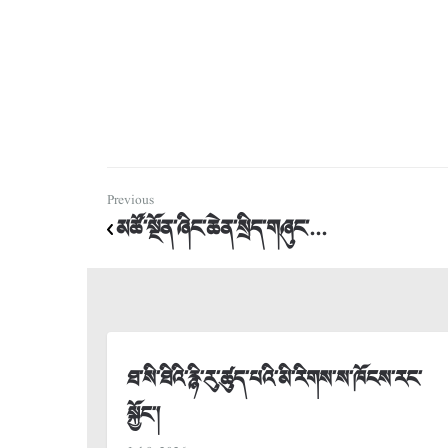
Previous
མཚོ་སྔོན་ཞིང་ཆེན་སྲིད་གཞུང་...
ཐ་སི་ཐིའི་རྙི་རུ་ཚུད་པའི་མི་རིགས་ས་ཁོངས་རང་
སྐྱོང་།