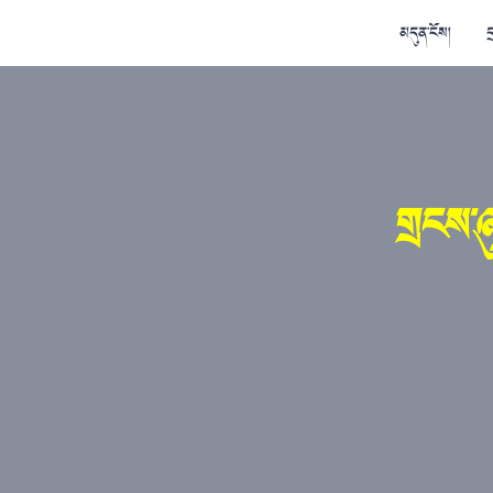
མདུན་ངོས།
ད
གྲངས་ཉ