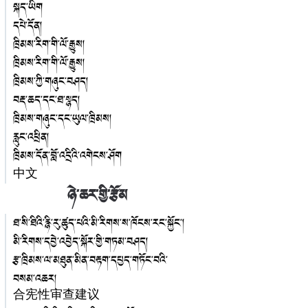
སྐད་ཡིག
དཔེ་དོན།
ཁྲིམས་རིག་གི་ལོ་རྒྱུས།
ཁྲིམས་རིག་གི་ལོ་རྒྱུས།
ཁྲིམས་ཀྱི་གཞུང་བཤད།
བརྡ་ཆད་དང་ཐ་སྙད།
ཁྲིམས་གཞུང་དང་ཡུལ་ཁྲིམས།
རླུང་འཕྲིན།
ཁྲིམས་དོན་བློ་འདྲིའི་འགེངས་ཤོག
中文
ཉེ་ཆར་གྱི་རྩོམ
ཐ་སི་ཐིའི་རྙི་རུ་ཚུད་པའི་མི་རིགས་ས་ཁོངས་རང་སྐྱོང་།
མི་རིགས་དབྱེ་འབྱེད་སྐོར་གྱི་གཏམ་བཤད།
རྩ་ཁྲིམས་ལ་མཐུན་མིན་བརྟག་དཔྱད་གཏོང་བའི་
བསམ་འཆར།
合宪性审查建议