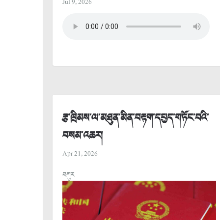
Jul 9, 2026
རྩ་ཁྲིམས་ལ་མཐུན་མིན་བརྟག་དཔྱད་གཏོང་བའི་
བསམ་འཆར།
Apr 21, 2026
བཀུར