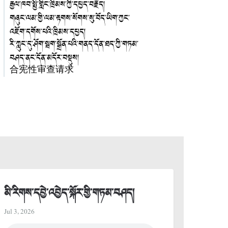
རྒྱལ་ཁབ་སྤྱི་གླིང་ཁྲིམས་ཀྱི་དཔྱད་བརྗོད།
གཞུང་ལམ་གྱི་ལམ་རྟགས་སོགས་སུ་བོད་ཡིག་ཀྱང་
འཇོག་དགོས་པའི་ཁྲིམས་དཔྱད།
རི་ཀླུང་དུ་ཤོག་སྦག་སྒྲོན་པའི་གནད་དོན་ཐད་ཀྱི་གཏམ་
བཤད་ནང་དོན་མདོར་བསྡུས།
合宪性审查请求
མི་རིགས་དབྱེ་འབྱེད་སྐོར་གྱི་གཏམ་བཤད།
Jul 3, 2026