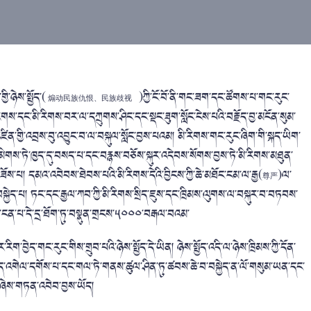
་ཉེས་སྤྱོད་(
)ཀྱི་ངོ་བོ་ནི་གང་ཟག་དང་ཚོགས་པ་གང་རུང་
煽动民族仇恨、民族歧视
རིགས་དང་མི་རིགས་བར་ལ་དཀྲུགས་ཤིང་དང་སྡང་ཟུག་སློང་ངེས་པའི་བརྗོད་བྱ་མངོན་སུམ་
ིན་གྱི་འབྲས་བུ་འབྱུང་བ་ལ་བསྐུལ་སློང་བྱས་པའམ། མི་རིགས་གང་རུང་ཞིག་གི་སྐད་ཡིག་
དམིགས་ཏེ་ཁྱད་དུ་བསད་པ་དང་བརྙས་བཅོས་སྐུར་འདེབས་སོགས་བྱས་ཏེ་མི་རིགས་མཐུན་
་པ། དམའ་འབེབས་ཐེབས་པའི་མི་རིགས་དེའི་བྱིངས་ཀྱི་ཆེ་མཐོང་ངམ་ལ་རྒྱ(
)ལ་
尊严
བསྐྱེད་པ། ཏང་དང་རྒྱལ་ཀབ་ཀྱི་མི་རིགས་སྲིད་ཇུས་དང་ཁྲིམས་ལུགས་ལ་བསྐུར་བ་བཏབས་
ྱ་ངན་པ་དེ་དྲ་ཐོག་ཏུ་བསྣུན་གྲངས་༥༠༠༠་བརྒལ་བའམ་
ིག་བྱེད་གང་རུང་གིས་གྲུབ་པའི་ཉེས་སྤྱོད་དེ་ཡིན། ཉེས་སྤྱོད་འདི་ལ་ཉེས་ཁྲིམས་ཀྱི་དོན་
ཆད་འགེལ་དགོས་པ་དང་གལ་ཏེ་གནས་ཚུལ་ཤིན་ཏུ་ཚབས་ཆེ་བ་བསྐྱེད་ན་ལོ་གསུམ་ཡན་དང་
ས་ཞེས་གཏན་འབེབ་བྱས་ཡོད།