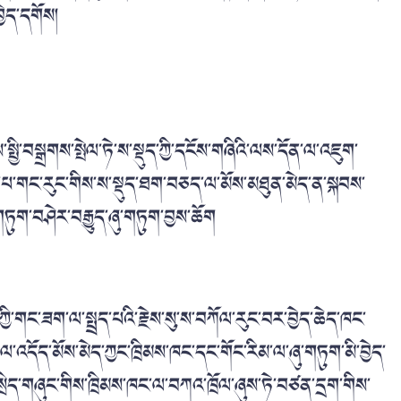
བྱེད་དགོས།
་སྤྱི་བསྒྲགས་སྤེལ་ཏེ་ས་སྡུད་ཀྱི་དངོས་གཞིའི་ལས་དོན་ལ་འཇུག་
པ་གང་རུང་གིས་ས་སྡུད་ཐག་བཅད་ལ་མོས་མཐུན་མེད་ན་སྐབས་
གཏུག་བཤེར་བརྒྱུད་ཞུ་གཏུག་བྱས་ཆོག
།
་ཀྱི་གང་ཟག་ལ་སྤྲད་པའི་རྗེས་སུ་ས་བཀོལ་རུང་བར་བྱེད་ཆེད་ཁང་
ལ་འདོད་མོས་མེད་ཀྱང་ཁྲིམས་ཁང་དང་གོང་རིམ་ལ་ཞུ་གཏུག་མི་བྱེད་
སྲིད་གཞུང་གིས་ཁྲིམས་ཁང་ལ་བཀའ་ཁྲོལ་ཞུས་ཏེ་བཙན་དྲག་གིས་