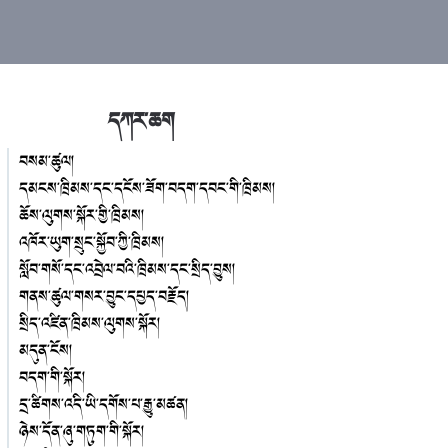
དཀར་ཆག
བསམ་ཚུལ།
དམངས་ཁྲིམས་དང་དངོས་ཟོག་བདག་དབང་གི་ཁྲིམས།
ཆོས་ལུགས་སྐོར་གྱི་ཁྲིམས།
འཁོར་ཡུག་སྲུང་སྐྱོབ་ཀྱི་ཁྲིམས།
སློབ་གསོ་དང་འབྲེལ་བའི་ཁྲིམས་དང་སྲིད་བྱུས།
གནས་ཚུལ་གསར་བྱུང་དཔྱད་བརྗོད།
སྲིད་འཛིན་ཁྲིམས་ལུགས་སྐོར།
མདུན་ངོས།
བདག་གི་སྐོར།
དྲ་ཚིགས་འདི་ཡི་དགོས་པ་རྒྱུ་མཚན།
ཉེས་དོན་ཞུ་གཏུག་གི་སྐོར།