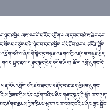
ང་གཞུང་འབྲེལ་ལས་ཁང་གིས་རོང་འབྲོག་པ་ལ་དབང་བའི་ས་ཞིང་དང་
ྡོང་སོགས་བཙུགས་ཏེ་ཞིང་བ་དང་འབྲོག་པའི་ཐོབ་ཐང་ལ་མངོན་ལྐོག་
བྲོག་པའི་ས་ཞིང་གི་སྟེང་དུ་བརྟན་འཇགས་ཀྱི་འཛུགས་བསྐྲུན་བྱེད་
གསབ་སྤྲད་ནས་གཞུང་སྡུད་བྱེད་དགོས་ཤིང་། ཆོ་ག་འགྲོ་ལུགས་དེ་
བཙུགས་ན་རོང་འབྲོག་པའི་ཐོབ་ཐང་ལ་གནོད་པ་མ་ཟད་ཁྲིམས་ལུགས་
་ཁྲིམས་ཀྱིས་རོང་འབྲོག་པའི་ས་ཞིང་གཞུང་སྡུད་ཀྱི་སྐོར་ལ་གཏན་
་ཚོགས་རྣམས་ཀྱིས་ཁྲིམས་ལྟར་རང་ལ་དབང་བའི་ས་ཞིང་སྲུང་སྐྱོབ་