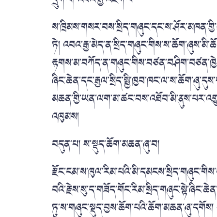
ས་ཁྲིམས་གསར་བས་སྲིད་གཞུང་དང་ས་ཤོར་མཁན་གྱི་གུ
ཏེ། འབའ་རྒྱ་མེད་ན་སྲིད་གཞུང་གིས་ས་ཆོག་ཞུས་མི་ཆོ
རྟགས་མ་བཀོད་ན་གཞུང་གིས་བཙན་བཤིག་བཙན་ཁྱེར་གྱ
ཞིང་ཆེན་དང་རྒྱལ་སྲིད་སྤྱི་ཁྱབ་ཁང་ལ་ས་ཆོག་ཞུ་
མཆན་གྱི་ཡན་ལག་མ་ཚང་བས་འཐོབ་མི་ནུས་པར་འགྱུར
འཁུམས།
བདུན་པ། ས་སྡུད་ཆོག་མཆན་ཞུ་བ།
རྫོང་ངམ་ས་ཁུལ་རིམ་པའི་མི་དམངས་སྲིད་གཞུང་གིས་ས
བའི་རྗེས་སུ་ད་གཟོད་གོང་རིམ་སྲིད་གཞུང་སྟེ་ཞིང་ཆ
ཏུ་ས་གཞུང་སྡུད་བྱས་ཆོག་པའི་ཆོག་མཆན་ཞུ་དགོས།