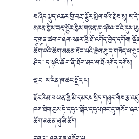
ས་ཞིང་སྡུད་འཆར་གྱི་བརྡ་སྦྱོར་སྤེལ་བའི་རྗེས་སུ།
མཁན་གྱིས་བརྡ་སྦྱོར་གྱིས་གཏན་དུ་འཁེལ་བའི་དུ
དུ་གུན་ཚབ་གཞལ་འཆར་གྱི་ཐོ་འགོད་བྱེད་དགོས། སྔོན
ཆོག་པའི་ཆོག་མཆན་ཐོབ་པའི་རྗེས་སུ་ད་གཟོད་ས་སྡུད
ཤིང་། ད་ལྟའི་ཆོ་ག་ནི་ཐོག་མར་ས་ཐོ་འགོད་དགོས།
ལྔ་བ། ས་རིན་ཁ་ཚང་སྤྲོད་པ།
རྫོང་རིམ་པ་ཡན་གྱི་མི་དམངས་སྲིད་གཞུང་གིས་རྩ་འ
ཁག་ཐེག་བྱས་ཏེ་དངུལ་སྒོར་དངུལ་ཁང་དུ་གསོག་ཉར་བྱ
ཆོག་མཆན་ཞུ་མི་ཆོག
དྲུག་པ། འབའ་རྒྱ་འཇོག་པ