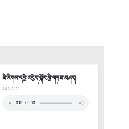
མི་རིགས་དབྱེ་འབྱེད་སྐོར་གྱི་གཏམ་བཤད།
Jul 3, 2026