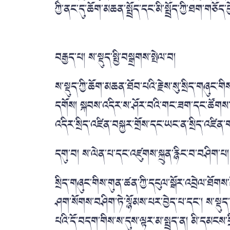
ཀྱི་ནང་དུ་ཆོག་མཆན་སྤྲོད་དང་མི་སྤྲོད་ཀྱི་ཐག་གཅོད་
བརྒྱད་པ། ས་སྡུད་སྤྱི་བསྒྲགས་སྤེལ་བ།
ས་སྡུད་ཀྱི་ཆོག་མཆན་ཐོབ་པའི་རྗེས་སུ་སྲིད་གཞུང་གིས
དགོས། སྐབས་འདིར་ས་ཤོར་བའི་གང་ཟག་དང་ཚོགས་
འདིར་སྲིད་འཛིན་བསྐྱར་གྲོས་དང་ཡང་ན་སྲིད་འཛིན་
དགུ་བ། ས་ལེན་པ་དང་འཛུགས་སྐྲུན་རྙིང་བ་བཤིག་པ
སྲིད་གཞུང་གིས་གུན་ཚན་ཀྱི་དངུལ་སྒོར་འབྲེལ་ཐོགས
ཤག་སོགས་བཤིག་ཏེ་སྙོམས་པར་བྱེད་པ་དང་། ས་སྡུད་
པའི་དོ་བདག་གིས་ས་དུས་ལྟར་མ་སྤྲད་ན། མི་དམངས་