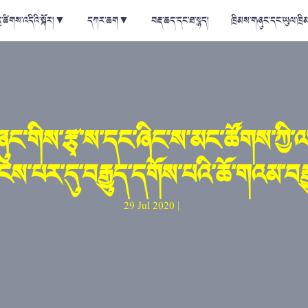
ྲ་ཚིགས་འདིའི་སྐོར།
▼
དཀར་ཆག
▼
བརྡ་ཆད་དང་ཐ་སྙད།
ཁྲིམས་གཞུང་དང་ཡུལ་ཁྲི
ཞུང་གིས་རྩྭ་ས་དང་ཞིང་ས་མང་ཚོགས་ཀྱི
ངེས་པར་དུ་བརྒྱུད་དགོས་པའི་ཆོ་གའམ་བརྒྱ
29 Jul 2020 |