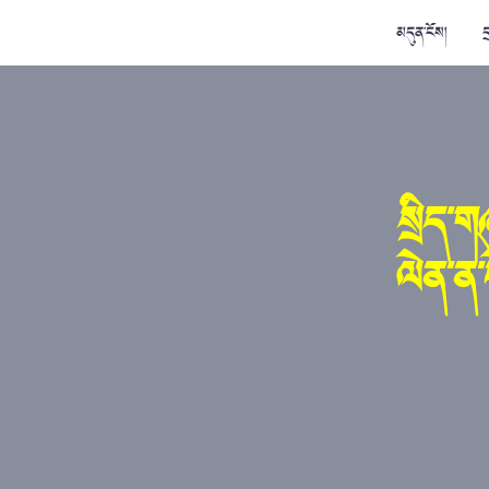
མདུན་ངོས།
ད
སྲིད་ག
ལེན་ན་