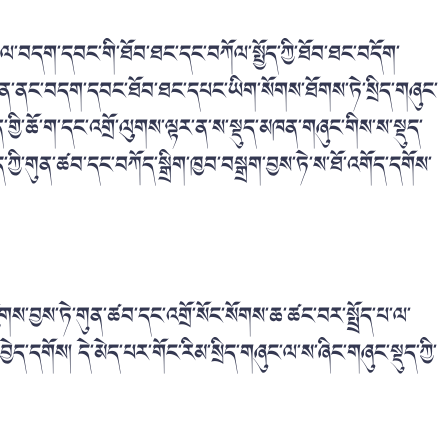
 ས་དེ་ལ་བདག་དབང་གི་ཐོབ་ཐང་དང་བཀོལ་སྤྱོད་ཀྱི་ཐོབ་ཐང་བདོག་
ས་ཡུན་ནང་བདག་དབང་ཐོབ་ཐང་དཔང་ཡིག་སོགས་ཐོགས་ཏེ་སྲིད་གཞུང་
་གྱི་ཆོ་ག་དང་འགྲོ་ལུགས་ལྟར་ན་ས་སྡུད་མཁན་གཞུང་གིས་ས་སྡུད་
་ཀྱི་གུན་ཚབ་དང་བཀོད་སྒྲིག་ཁྱབ་བསྒྲག་བྱས་ཏེ་ས་ཐོ་འགོད་དགོས་
ཛུགས་བྱས་ཏེ་གུན་ཚབ་དང་འགྲོ་སོང་སོགས་ཆ་ཚང་བར་སྤྲོད་པ་ལ་
ེད་དགོས། དེ་མེད་པར་གོང་རིམ་སྲིད་གཞུང་ལ་ས་ཞིང་གཞུང་སྡུད་ཀྱི་