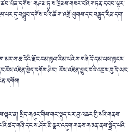
གུན་ཚབ་ལེན་དགོས། གཤམ་ཏུ་ས་ཁྲིམས་གསར་བའི་གཏན་དབབ་ལྟར་
ེས་པར་དུ་བསྒྲུབ་དགོས་པའི་ཆོ་ག་འགྲོ་ལུགས་དང་བརྒྱུད་རིམ་དག་
ོག་མར་ས་ཆ་དེའི་རྫོང་ངམ་ཁུལ་རིམ་པའི་ས་གཞི་དོ་དམ་ལས་ཁུངས་
ང་ངོས་འཛིན་བྱེད་དགོས་ཤིང་། ངོས་འཛིན་བྱུང་བའི་འབྲས་བུ་དེ་ཡང་
་ཡིན་དགོས།
ས་ལྟར་ན། སྲིད་གཞུང་གིས་གང་སྡུད་པར་བྱ་འཆར་གྱི་སའི་གནས་
ད་པའི་ཚད་གཞི་དང་ས་ཤོར་མི་སྣར་འདུག་གནས་གཞན་ནས་སྤྲོད་པའི་