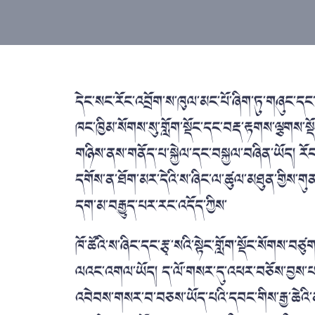
དེང་སང་རོང་འབྲོག་ས་ཁུལ་མང་པོ་ཞིག་ཏུ་གཞུང་ད
ཁང་ཁྱིམ་སོགས་སུ་གློག་སྡོང་དང་བརྡ་རྟགས་ལྕགས་ས
གཉིས་ནས་གནོད་པ་སྐྱེལ་དང་བསྐྱལ་བཞིན་ཡོད། རོང་འ
དགོས་ན་ཐོག་མར་དེའི་ས་ཞིང་ལ་ཚུལ་མཐུན་གྱིས་གུན་
དག་མ་བརྒྱུད་པར་རང་འདོད་ཀྱིས་
ཁོ་ཚོའི་ས་ཞིང་དང་རྩྭ་སའི་སྟེང་གློག་སྡོང་སོགས་
ལའང་འགལ་ཡོད། ད་ལོ་གསར་དུ་འཕར་བཅོས་བྱས་པའི་ས
འབེབས་གསར་བ་བཅས་ཡོད་པའི་དབང་གིས་རྒྱ་ཆེའི་མང