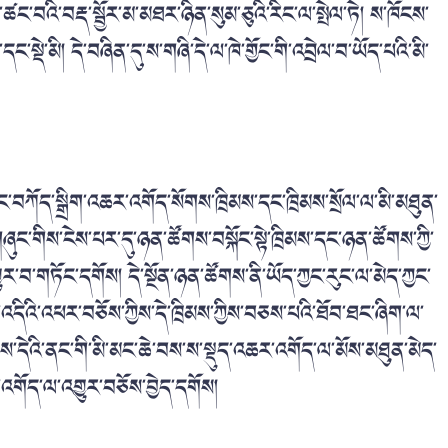
ཚང་བའི་བརྡ་སྦྱོར་མ་མཐར་ཉིན་སུམ་ཅུའི་རིང་ལ་སྤེལ་ཏེ། ས་ཁོངས་
་སྡེ་མི། དེ་བཞིན་དུ་ས་གཞི་དེ་ལ་ཁེ་གྱོང་གི་འབྲེལ་བ་ཡོད་པའི་མི་
ང་བཀོད་སྒྲིག་འཆར་འགོད་སོགས་ཁྲིམས་དང་ཁྲིམས་སྲོལ་ལ་མི་མཐུན་
ཞུང་གིས་ངེས་པར་དུ་ཉན་ཚོགས་བསྐོང་སྟེ་ཁྲིམས་དང་ཉན་ཚོགས་ཀྱི་
་བ་གཏོང་དགོས། དེ་སྔོན་ཉན་ཚོགས་ནི་ཡོད་ཀྱང་རུང་ལ་མེད་ཀྱང་
དིའི་འཕར་བཅོས་ཀྱིས་དེ་ཁྲིམས་ཀྱིས་བཅས་པའི་ཐོབ་ཐང་ཞིག་ལ་
དེའི་ནང་གི་མི་མང་ཆེ་བས་ས་སྡུད་འཆར་འགོད་ལ་མོས་མཐུན་མེད་
་འགོད་ལ་འགྱུར་བཅོས་བྱེད་དགོས།