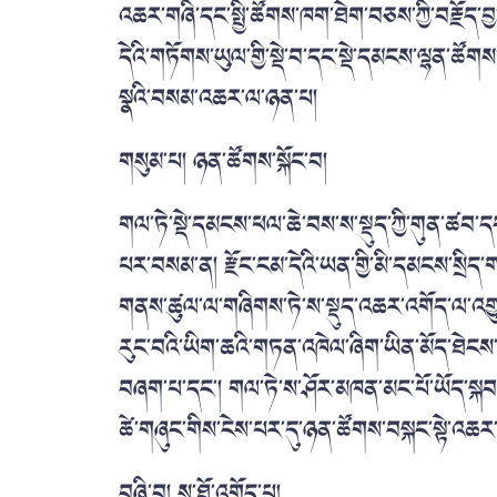
འཆར་གཞི་དང་སྤྱི་ཚོགས་ཁག་ཐེག་བཅས་ཀྱི་བརྗོད་བྱ་
དེའི་གཏོགས་ཡུལ་གྱི་སྡེ་བ་དང་སྡེ་དམངས་ལྷན་ཚོགས་དང
སྣའི་བསམ་འཆར་ལ་ཉན་པ།
གསུམ་པ། ཉན་ཚོགས་སྐོང་བ།
གལ་ཏེ་སྡེ་དམངས་ཕལ་ཆེ་བས་ས་སྡུད་ཀྱི་གུན་ཚབ་ད
པར་བསམ་ན། རྫོང་ངམ་དེའི་ཡན་གྱི་མི་དམངས་སྲིད་ག
གནས་ཚུལ་ལ་གཞིགས་ཏེ་ས་སྡུད་འཆར་འགོད་ལ་འགྱུར
རུང་བའི་ཡིག་ཆའི་གཏན་འཁེལ་ཞིག་ཡིན་མོད་ཐེངས་འ
བཞག་པ་དང་། གལ་ཏེ་ས་ཤོར་མཁན་མང་པོ་ཡོད་སྐབས་
ཚེ་གཞུང་གིས་ངེས་པར་དུ་ཉན་ཚོགས་བསྐང་སྟེ་འཆར
བཞི་བ། ས་ཐོ་འགོད་པ།