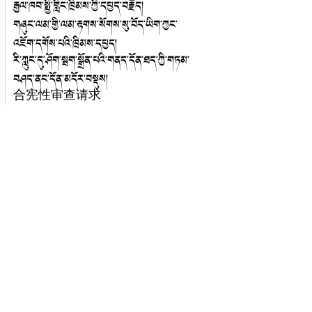
རྒྱལ་ཁབ་སྤྱི་གླིང་ཁྲིམས་ཀྱི་དཔྱད་བརྗོད།
གཞུང་ལམ་གྱི་ལམ་རྟགས་སོགས་སུ་བོད་ཡིག་ཀྱང་
འཇོག་དགོས་པའི་ཁྲིམས་དཔྱད།
རི་ཀླུང་དུ་ཤོག་སྦག་སྒྲོན་པའི་གནད་དོན་ཐད་ཀྱི་གཏམ་
བཤད་ནང་དོན་མདོར་བསྡུས།
合宪性审查请求