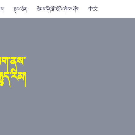
མས།
རླུང་འཕྲིན།
ཁྲིམས་དོན་བློ་འདྲིའི་འགེངས་ཤོག
中文
་ལག་ནས་
ུད་རིམ།