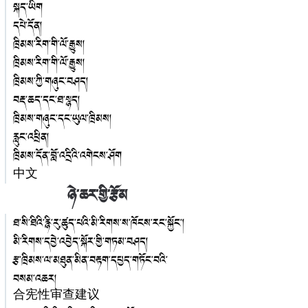
སྐད་ཡིག
དཔེ་དོན།
ཁྲིམས་རིག་གི་ལོ་རྒྱུས།
ཁྲིམས་རིག་གི་ལོ་རྒྱུས།
ཁྲིམས་ཀྱི་གཞུང་བཤད།
བརྡ་ཆད་དང་ཐ་སྙད།
ཁྲིམས་གཞུང་དང་ཡུལ་ཁྲིམས།
རླུང་འཕྲིན།
ཁྲིམས་དོན་བློ་འདྲིའི་འགེངས་ཤོག
中文
ཉེ་ཆར་གྱི་རྩོམ
ཐ་སི་ཐིའི་རྙི་རུ་ཚུད་པའི་མི་རིགས་ས་ཁོངས་རང་སྐྱོང་།
མི་རིགས་དབྱེ་འབྱེད་སྐོར་གྱི་གཏམ་བཤད།
རྩ་ཁྲིམས་ལ་མཐུན་མིན་བརྟག་དཔྱད་གཏོང་བའི་
བསམ་འཆར།
合宪性审查建议