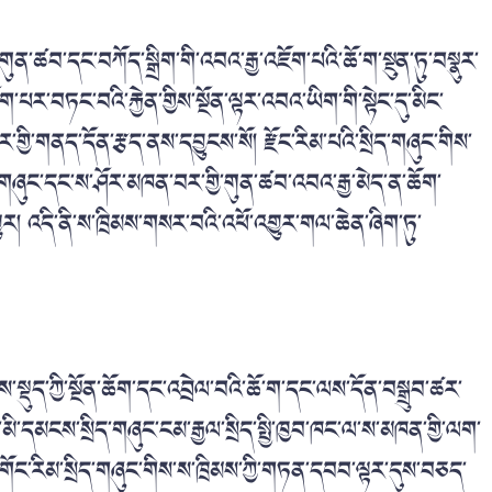
ན་ཚབ་དང་བཀོད་སྒྲིག་གི་འབའ་རྒྱ་འཇོག་པའི་ཆོ་ག་སྔུན་ཏུ་བསྣུར་
ག་པར་བཏང་བའི་རྐྱེན་གྱིས་སྔོན་ལྟར་འབའ་ཡིག་གི་སྟེང་དུ་མིང་
ི་གནད་དོན་རྩད་ནས་དབྱུངས་སོ། རྫོང་རིམ་པའི་སྲིད་གཞུང་གིས་
དུས་གཞུང་དང་ས་ཤོར་མཁན་བར་གྱི་གུན་ཚབ་འབའ་རྒྱ་མེད་ན་ཆོག་
། འདི་ནི་ས་ཁྲིམས་གསར་བའི་འཕོ་འགྱུར་གལ་ཆེན་ཞིག་ཏུ་
་སྡུད་ཀྱི་སྔོན་ཆོག་དང་འབྲེལ་བའི་ཆོ་ག་དང་ལས་དོན་བསྒྲུབ་ཚར་
ེན་མི་དམངས་སྲིད་གཞུང་ངམ་རྒྱལ་སྲིད་སྤྱི་ཁྱབ་ཁང་ལ་ས་མཁན་གྱི་ལག་
 གོང་རིམ་སྲིད་གཞུང་གིས་ས་ཁྲིམས་ཀྱི་གཏན་དབབ་ལྟར་དུས་བཅད་