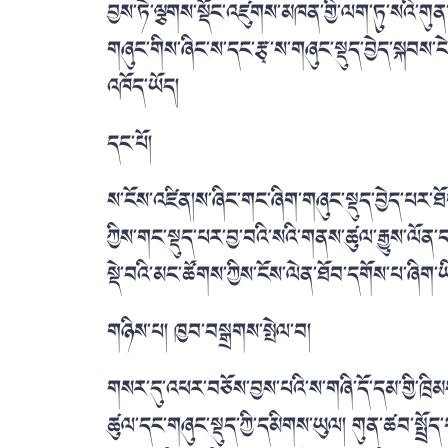
བྱས་ཏེ་ལྕགས་སྡོང་འཛུགས་མཁན་གྱི་ལག་ཏུ་སའི་
གཞུང་གིས་ཞིང་ས་དང་རྩྭ་ས་གཞུང་སྡུད་བྱེད་སྐབས་ང
འཁོད་ཡོད།
དང་པོ།
ས་ངོས་འཛིན།ས་ཞིང་གང་ཞིག་གཞུང་སྡུད་བྱེད་པར་ཐ
ཀྱིས་གང་སྡུད་པར་བྱ་བའི་སའི་གནས་ཚུལ་རྒྱུས་ལོན་ད
སྡེ་བའི་མང་ཚོགས་ཀྱིས་ངོས་ལེན་ཐོབ་དགོས་པ་ཞིག
གཉིས་པ། ཁྱབ་བསྒྲགས་སྤེལ་བ།
གསར་དུ་འཕར་བཅོས་བྱས་པའི་ས་གཞི་དོ་དམ་གྱི་ཁྲིམ
ཚུལ་དང་གཞུང་སྡུད་ཀྱི་དམིགས་ཡུལ། གུན་ཚབ་སྤྲོ