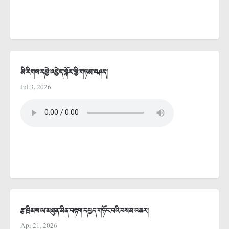
མི་རིགས་དབྱེ་འབྱེད་སྐོར་གྱི་གཏམ་བཤད།
Jul 3, 2026
རྩ་ཁྲིམས་ལ་མཐུན་མིན་བརྟག་དཔྱད་གཏོང་བའི་བསམ་འཆར།
Apr 21, 2026