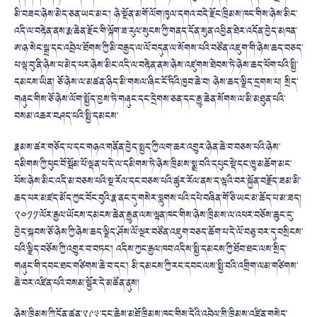
མི་བཟང་ཉེས་མེད་ཅན་ཡང་མང་། ཉེ་སྔོན་མགོ་ལོག་ཁུལ་དགའ་བདེ་རྫོང་ཁྲིམས་ཁང་གིས་ཉེས་མིང་
འདི་ལ་བརྟེན་ནས་རྨ་ཆེན་རྫོང་གི་ལྐོག་ཟ་རུལ་སུངས་ཀྱི་གནད་དོན་སུན་འབྱིན་ཐེར་འདོན་བྱེད་མཁན་
ཨ་ཉ་སེང་སྒྲ་དང་འབྲེལ་ཐོགས་ཀྱི་མི་བརྒྱད་ལ་ལོ་བདུན་ལ་སོགས་པའི་བཙོན་འཇུག་གི་ཉེས་ཆད་བཅད་
པ་ལྟ་བུ་ནི་ཉེས་པ་མེད་པར་ཉེས་མིང་འདི་ལ་བརྟེན་ནས་ཉེས་འཛུགས་ཐེབས་ཏེ་ཉེས་ཆད་ཕོག་པའི་སྤྱི་
དམངས་ཡིན། ཅོ་ཉེས་ལ་མཚན་ཉིད་མི་གསལ་ཞིང་ངོ་ཏིའི་ཁྱབ་ཆེ་བ། ཉེས་ཆད་ལྗིད་དྲགས་པ། སྲིད་
གཞུང་གིས་ཅོ་ཉེས་ལོག་སྤྱོད་བྱས་ཏེ་གཞུང་དང་དྲེགས་ཅན་དང་རྒྱུ་ཆེན་སོགས་ལ་མི་མཐུན་པའི་
བསམ་འཆར་བཤད་པའི་སྤྱི་དམངས་
རྣམས་ཚར་གཅོད་པ་དང་གཉའ་གནོན་བྱེད་སྤྱད་ཀྱི་ལག་ཆར་འགྱུར་ཉེན་ཆེ་བ་བཅས་པའི་ཉེས་
དམིགས་ཀྱི་ཕུང་བོ་སྦོམ་པོ་ལྡན་པ་དེ་ལ་དམིགས་ཏེ་ཉེས་ཁྲིམས་སྨྲ་བའི་དཔུང་སྡེ་དང་ཁྱུ་མཆོག་མང་
པོས་ཉེས་མིང་འདི་མ་བཅས་པའི་སྔ་རོལ་དང་བཅས་པའི་ཚུར་རོལ་ནས་ད་ལྟའི་བར་སྐྱོན་བརྗོད་ཟམ་མི་
ཆད་པར་མཛད་མོད་ཀྱང་བོང་བུའི་རྣ་ནང་དུ་གསེར་བླུགས་པའི་དཔེ་བཞིན་གོ་ཅི་ཡང་མ་ཆོད་པ་མ་ཟད།
༢༠༡༡་ལོར་རྒྱལ་ཡོངས་དམངས་ཆེན་རྒྱུན་ལས་ལྷན་ཁང་གིས་ཉེས་ཁྲིམས་ལ་འཕར་བཅོས་ཆུང་ངུ་
བྱེད་སྐབས་ཅོ་ཉེས་ཀྱི་ཉེས་ཆད་ལྗིད་ཤོས་ལོ་ལྔར་བཙོན་འཇུག་བཅད་ཆོག་པ་དེ་ལོ་བཅུ་བར་དུ་བསྲིངས་
པའི་ལྗིད་བཅོས་ཀྱི་འགྱུར་བ་བཏང་། འདིས་ཀྱང་རྒྱལ་ཁབ་འདིས་སྤྱི་དམངས་ཀྱི་ཐོབ་ཐང་ལས་སྲིད་
གཞུང་གི་དབང་ཐང་གཙིགས་ཆེ་བ་དང་། མི་དམངས་ཀྱི་རང་དབང་ལས་སྤྱི་བའི་འགྲིག་ལམ་གཙིགས་
ཆེ་བར་འཛིན་པའི་བསམ་སྦྱོར་དེ་མཚོན་ནུས།
ཉེས་ཁྲིམས་ཀྱི་དོན་ཚན་༢༩༣་དང་ཆེས་མཐོ་ཁྲིམས་ཁང་གིས་དེའི་འབྲེལ་གྱི་ཁྲིམས་འཛིན་གསེད་