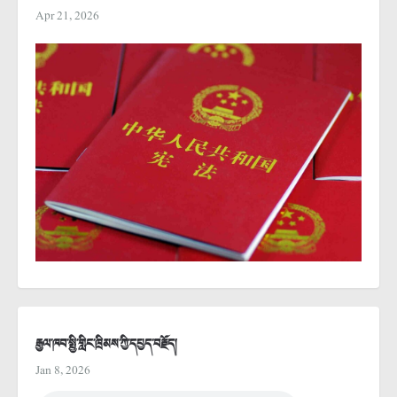
Apr 21, 2026
རྒྱལ་ཁབ་སྤྱི་གླིང་ཁྲིམས་ཀྱི་དཔྱད་བརྗོད།
Jan 8, 2026