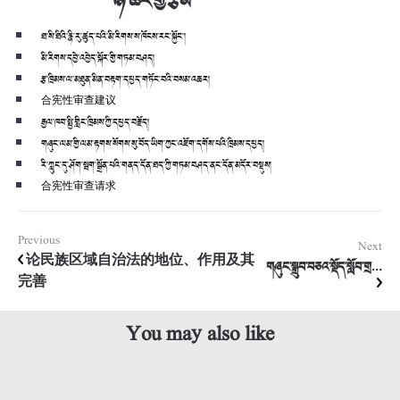
ཉེ་ཆར་གྱི་རྩོམ
ཐ་སི་ཐིའི་རྙི་རུ་ཚུད་པའི་མི་རིགས་ས་ཁོངས་རང་སྐྱོང་།
མི་རིགས་དབྱེ་འབྱེད་སྐོར་གྱི་གཏམ་བཤད།
རྩ་ཁྲིམས་ལ་མཐུན་མིན་བརྟག་དཔྱད་གཏོང་བའི་བསམ་འཆར།
合宪性审查建议
རྒྱལ་ཁབ་སྤྱི་གླིང་ཁྲིམས་ཀྱི་དཔྱད་བརྗོད།
གཞུང་ལམ་གྱི་ལམ་རྟགས་སོགས་སུ་བོད་ཡིག་ཀྱང་འཇོག་དགོས་པའི་ཁྲིམས་དཔྱད།
རི་ཀླུང་དུ་ཤོག་སྦག་སྒྲོན་པའི་གནད་དོན་ཐད་ཀྱི་གཏམ་བཤད་ནང་དོན་མདོར་བསྡུས།
合宪性审查请求
Previous
Next
论民族区域自治法的地位、作用及其
གཞུང་སྒྲུབ་བཅའ་སྡོད་སློབ་གྲ...
完善
You may also like