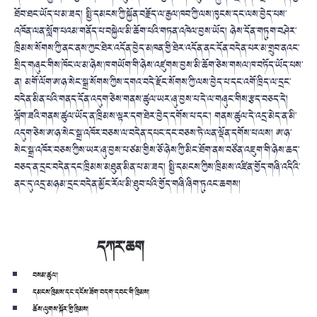
ཐོབ་ཐང་ཡོད་པ་མ་ཟད། སྤྱི་དམངས་ཀྱི་སྐྱོན་བརྗོད་ལ་རྒྱལ་ཁབ་ཀྱི་ལས་ཁུངས་དང་ལས་བྱེད་པས་
འཁོན་ལན་སློག་པའམ་གནོད་པ་བསྐྱེལ་མི་ཆོག་པའི་གཏན་འཁེལ་བྱས་ཡོད། ཉེས་དོན་གཏུག་བཤེར་
ཁྲིམས་སོགས་ཀྱི་ནང་ནས་ཀྱང་ཐེར་འདོན་བྱེད་མཁན་གྱི་ཐེར་འདོན་ནང་དོན་བདེན་པར་མ་གྲུབ་ནའང་
སྲིད་གཞུང་གིས་ཁོང་ལ་མ་ཉེས་ཁ་གཡོག་གི་ཉེས་འཛུགས་བྱས་མི་ཆོག་ཅེས་གསལ་ཁ་བཏོད་ཡོད་པས་
ན། མགོ་ལོག་ཨ་ཉ་སེང་སྒྲ་སོགས་ཀྱིས་དགའ་བདེ་རྫོང་སོགས་ཀྱི་ལས་བྱེད་པ་དང་འགོ་ཁྲིད་ལ་དྲང་
བདེན་མིན་པའི་གནད་དོན་འདུག་ཅེས་གནས་ཚུལ་ཡར་ཞུ་བྱས་པ་དེ་ལ་གཞུང་གིས་རྩད་བཅད་དེ།
ལྐོག་ཟའི་གནས་ཚུལ་ཡོད་ན་ཁྲིམས་ལྟར་དག་ཐེར་བྱེད་དགོས་པ་དང་། གནས་ཚུལ་དེ་འདྲ་མེད་ན་མི་
འདུག་ཅེས་ཨ་ཉ་སེང་སྒྲ་འཁོར་བཅས་ལ་བདེན་དཔང་དང་བཅས་ཏེ་ལན་ལྡོན་དགོས་པ་ལས། ཨ་ཉ་
སེང་སྒྲ་འཁོར་བཅས་ཀྱིས་ཡར་ཞུ་བྱས་པ་ཙམ་གྱིས་ཅོ་ཉེས་ཀྱི་མིང་ཐོག་ནས་བཙོན་འཇུག་གི་ཉེས་ཆད་
བཅད་ན་དྲང་བདེན་དང་ཁྲིམས་མཐུན་མིན་པ་མ་ཟད། སྤྱི་དམངས་ཀྱིས་ཁྲིམས་འཛིན་གྱོད་གཞི་འདིའི་
ནང་དུ་འདྲ་མཉམ་དྲང་བདེན་མྱོང་རོལ་མི་ཐུབ་པའི་གྱོད་གཞི་ཞིག་ཏུའང་ཆགས།
དཀར་ཆག
བསམ་ཚུལ།
དམངས་ཁྲིམས་དང་དངོས་ཟོག་བདག་དབང་གི་ཁྲིམས།
ཆོས་ལུགས་སྐོར་གྱི་ཁྲིམས།