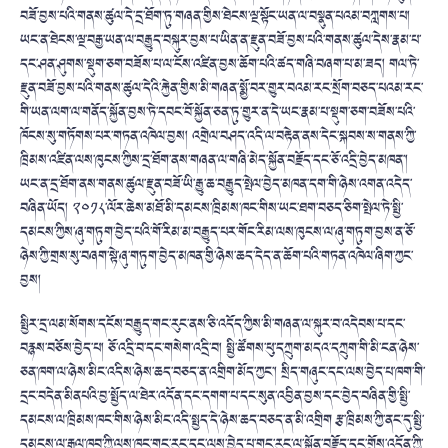
བཟོ་བྱས་པའི་གནས་ཚུལ་དེ་དྲ་ཐོག་ཏུ་གཞན་གྱིས་ཐེངས་ལྔ་སྟོང་ཡན་ལ་བསྣུན་པའམ་བཀླགས་པ།
ཡང་ན་ཐེངས་ལྔ་བརྒྱ་ཡན་ལ་བརྒྱུད་བསྐུར་བྱས་པ་ཡིན་ན་རྫུན་བཟོ་བྱས་པའི་གནས་ཚུལ་དེས་རྣམ་པ་
དང་ཤན་ཤུགས་སྡུག་ཅག་བཟོས་པ་ལ་ངོས་འཛིན་བྱས་ཆོག་པའི་ཚད་གཞི་བཞག་པ་མ་ཟད། གལ་ཏེ་
རྫུན་བཟོ་བྱས་པའི་གནས་ཚུལ་དེའི་རྐྱེན་གྱིས་མི་གཞན་སྨྱོ་བར་གྱུར་བའམ་རང་སྲོག་བཅད་པའམ་རང་
གི་ཡན་ལག་ལ་གནོད་སྐྱོན་བྱས་ཏེ་དབང་བོ་སྐྱོན་ཅན་ཏུ་གྱུར་ན་དེ་ཡང་རྣམ་པ་སྡུག་ཅག་བཟོས་པའི་
ཁོངས་སུ་གཏོགས་པར་གཏན་འཁེལ་བྱས། འགྲེལ་བཤད་འདི་ལ་བརྟེན་ནས་དེང་སྐབས་ས་གནས་ཀྱི་
ཁྲིམས་འཛིན་ལས་ཁུངས་ཀྱིས་དྲ་ཐོག་ནས་གཞན་ལ་གཞི་མེད་སྐྱོན་བརྗོད་དང་ཅོ་འདྲི་བྱེད་མཁན་།
ཡང་ན་དྲ་ཐོག་ནས་གནས་ཚུལ་རྫུན་བཟོ་ཡི་རྒྱུ་ཆ་བརྒྱུད་སྤེལ་བྱེད་མཁན་དག་གི་ཉེས་འགན་འདེད་
བཞིན་ཡོད། ༢༠༡༨་ལོར་ཆེས་མཐོ་མི་དམངས་ཁྲིམས་ཁང་གིས་ཡང་ཐག་བཅད་ཅིག་སྤེལ་ཏེ་སྤྱི་
དམངས་ཀྱིས་ཞུ་གཏུག་བྱེད་པའི་གོ་རིམ་མ་བརྒྱུད་པར་གོང་རིམ་ལས་ཁུངས་ལ་ཞུ་གཏུག་བྱས་ན་ཅོ་
ཉེས་ཀྱི་གྲས་སུ་བཞག་སྟེ་ཞུ་གཏུག་བྱེད་མཁན་གྱི་ཉེས་ཆད་དེད་ན་ཆོག་པའི་གཏན་འཁེལ་ཞིག་ཀྱང་
བྱས།
སྤྱིར་དྲ་ལམ་སོགས་དངོས་བརྒྱུད་གང་རུང་ནས་ཅི་འདོད་ཀྱིས་མི་གཞན་ལ་སྐུར་བ་འདེབས་པ་དང་
བརྙས་བཅོས་བྱེད་པ། ཅོ་འདྲི་བ་དང་གསེག་འདྲི་བ། སྤྱི་ཚོགས་ཕུ་དཀྲུག་མདའ་དཀྲུག་གི་མི་ངན་ཉེས་
ཅན་ཁག་ལ་ཉེས་མིང་འདིས་ཉེས་ཆད་བཅད་ན་འགྲིག་མོད་ཀྱང་། སྲིད་གཞུང་དང་ལས་བྱེད་པ་ཁག་གི་
དྲང་བདེན་མིནཔའི་བྱ་སྤྱོད་ལ་ཐེར་འདོན་དང་དགག་པ་དང་སུན་འབྱིན་བྱས་དང་བྱེད་བཞིན་གྱི་སྤྱི་
དམངས་ལ་ཁྲིམས་ཁང་གིས་ཉེས་མིང་འདི་སྤྱད་དེ་ཉེས་ཆད་བཅད་ན་མི་འགྲིག རྩ་ཁྲིམས་ཀྱི་ནང་དུ་སྤྱི་
དམངས་ལ་རྒྱལ་ཁབ་ཀྱི་ལས་ཁང་གང་རུང་དང་ལས་བྱེད་པ་གང་རུང་ལ་སྐྱོན་བརྗོད་དང་གྲོས་འདོན་ཀྱི་