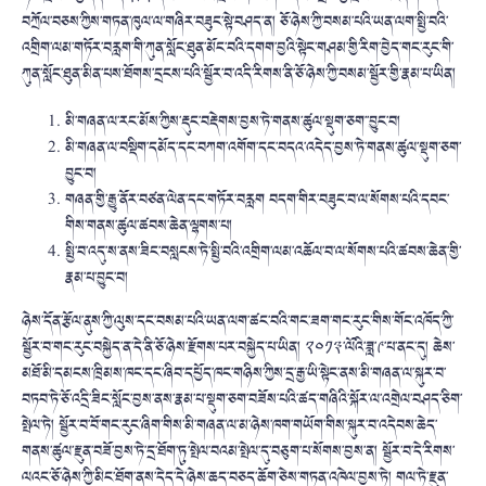
བཀྲོལ་བཅས་ཀྱིས་གཏན་ཁུལ་ལ་གཞིར་བཟུང་སྟེ་བཤད་ན། ཅོ་ཉེས་ཀྱི་བསམ་པའི་ཡན་ལག་སྤྱི་བའི་
འགྲིག་ལམ་གཏོར་བརླག་གི་ཀུན་སློང་ཐུན་མོང་བའི་དགག་བྱའི་སྟེང་གཤམ་གྱི་རིག་བྱེད་གང་རུང་གི་
ཀུན་སློང་ཐུན་མིན་པས་ཐོགས་དྲངས་པའི་སྦྱོར་བ་འདི་རིགས་ནི་ཅོ་ཉེས་ཀྱི་བསམ་སྦྱོར་གྱི་རྣམ་པ་ཡིན།
མི་གཞན་ལ་རང་མོས་ཀྱིས་རྡུང་བརྡེགས་བྱས་ཏེ་གནས་ཚུལ་སྡུག་ཅག་་བྱུང་བ།
མི་གཞན་ལ་བསྡིག་དམོད་དང་བཀག་འགོག་དང་བདའ་འདེད་བྱས་ཏེ་གནས་ཚུལ་སྡུག་ཅག་
བྱུང་བ།
གཞན་གྱི་རྒྱུ་ནོར་བཙན་ལེན་དང་གཏོར་བརླག བདག་གིར་བཟུང་བ་ལ་སོགས་པའི་དབང་
གིས་གནས་ཚུལ་ཚབས་ཆེན་ལྷགས་པ།
སྤྱི་བ་འདུ་ས་ནས་ཟིང་བསླངས་ཏེ་སྤྱི་བའི་འགྲིག་ལམ་འཆོལ་བ་ལ་སོགས་པའི་ཚབས་ཆེན་གྱི་
རྣམ་པ་བྱུང་བ།
ཉེས་དོན་རྩོལ་ནུས་ཀྱི་ལུས་དང་བསམ་པའི་ཡན་ལག་ཚང་བའི་གང་ཟག་གང་རུང་གིས་གོང་འཁོད་ཀྱི་
སྦྱོར་བ་གང་རུང་བསྐྱེད་ན་དེ་ནི་ཅོ་ཉེས་རྫོགས་པར་བསྐྱེད་པ་ཡིན། ༢༠༡༣་ལོའི་ཟླ་༩་པ་ནང་དུ། ཆེས་
མཐོ་མི་དམངས་ཁྲིམས་ཁང་དང་ཞིབ་དཔྱོད་ཁང་གཉིས་ཀྱིས་དྲ་རྒྱ་ཡི་སྟེང་ནས་མི་གཞན་ལ་སྐུར་བ་
བཏབ་ཏེ་ཅོ་འདྲི་ཟིང་སློང་བྱས་ནས་རྣམ་པ་སྡུག་ཅག་བཟོས་པའི་ཚད་གཞིའི་སྐོར་ལ་འགྲེལ་བཤད་ཅིག་
སྤེལ་ཏེ། སྦྱོར་བ་བོ་གང་རུང་ཞིག་གིས་མི་གཞན་ལ་མ་ཉེས་ཁག་གཡོག་གིས་སྐུར་བ་འདེབས་ཆེད་
གནས་ཚུལ་རྫུན་བཟོ་བྱས་ཏེ་དྲ་ཐོག་ཏུ་སྤེལ་བའམ་སྤེལ་དུ་བཅུག་པ་སོགས་བྱས་ན། སྦྱོར་བ་དེ་རིགས་
ལའང་ཅོ་ཉེས་ཀྱི་མིང་ཐོག་ནས་དེད་དེ་ཉེས་ཆད་བཅད་ཆོག་ཅེས་གཏན་འཁེལ་བྱས་ཏེ། གལ་ཏེ་རྫུན་