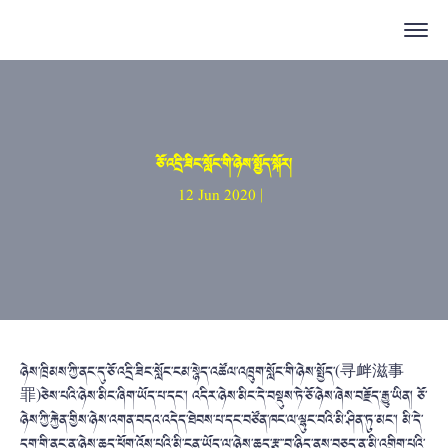
ཅོ་འདྲི་ཟིང་སློང་གི་ཉེས་སྤྱོད་སྐོར།
12 Jun 2020 |
ཉེས་ཁྲིམས་ཀྱི་ནང་དུ་ཅོ་འདྲི་ཟིང་སློང་ངམ་སྙེད་འཚོལ་འཁྲུག་སློང་གི་ཉེས་སྤྱོད་(寻衅滋事
罪)ཅེས་པའི་ཉེས་མིང་ཞིག་ཡོད་པ་དང་། འདིར་ཉེས་མིང་དེ་བསྡུས་ཏེ་ཅོ་ཉེས་ཞེས་བརྗོད་རྒྱུ་ཡིན། ཅོ་
ཉེས་ཀྱི་རྐྱེན་གྱིས་ཉེས་འགན་བདའ་འདེད་ཐེབས་པ་དང་བཙོན་ཁང་ལ་ལྷུང་བའི་མི་ཤིན་ཏུ་མང་། མི་དེ་
དག་གི་ནང་ན་ཉེས་ཆད་ཕོག་འོས་པའི་མི་ངན་ཡོད་ལ་ཉེས་ཆད་རྩ་་བ་ཉིད་ནས་བཅད་ན་མི་འགྲིག་པའི་