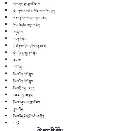
འཁོར་ཡུག་སྲུང་སྐྱོབ་ཀྱི་ཁྲིམས།
སློབ་གསོ་དང་འབྲེལ་བའི་ཁྲིམས་དང་སྲིད་བྱུས།
གནས་ཚུལ་གསར་བྱུང་དཔྱད་བརྗོད།
སྲིད་འཛིན་ཁྲིམས་ལུགས་སྐོར།
མདུན་ངོས།
བདག་གི་སྐོར།
དྲ་ཚིགས་འདི་ཡི་དགོས་པ་རྒྱུ་མཚན།
ཉེས་དོན་ཞུ་གཏུག་གི་སྐོར།
སྐད་ཡིག
དཔེ་དོན།
ཁྲིམས་རིག་གི་ལོ་རྒྱུས།
ཁྲིམས་རིག་གི་ལོ་རྒྱུས།
ཁྲིམས་ཀྱི་གཞུང་བཤད།
བརྡ་ཆད་དང་ཐ་སྙད།
ཁྲིམས་གཞུང་དང་ཡུལ་ཁྲིམས།
རླུང་འཕྲིན།
ཁྲིམས་དོན་བློ་འདྲིའི་འགེངས་ཤོག
中文