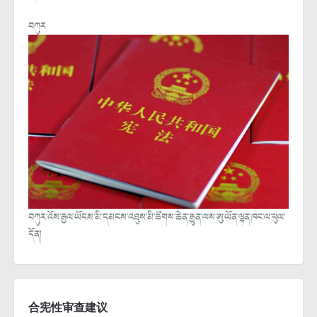
བཀུར
བཀུར་འོས་རྒྱལ་ཡོངས་མི་དམངས་འཐུས་མི་ཚོགས་ཆེན་རྒྱུན་ལས་ཨུ་ཡོན་ལྷན་ཁང་ལ་ཕུལ་
དོན།
合宪性审查建议