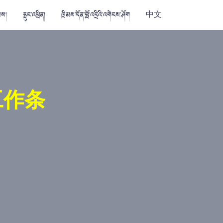
མས།
རླུང་འཕྲིན།
ཁྲིམས་དོན་བློ་འདྲིའི་འགེངས་ཤོག
中文
工作条