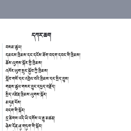
དཀར་ཆག
བསམ་ཚུལ།
དམངས་ཁྲིམས་དང་དངོས་ཟོག་བདག་དབང་གི་ཁྲིམས།
ཆོས་ལུགས་སྐོར་གྱི་ཁྲིམས།
འཁོར་ཡུག་སྲུང་སྐྱོབ་ཀྱི་ཁྲིམས།
སློབ་གསོ་དང་འབྲེལ་བའི་ཁྲིམས་དང་སྲིད་བྱུས།
གནས་ཚུལ་གསར་བྱུང་དཔྱད་བརྗོད།
སྲིད་འཛིན་ཁྲིམས་ལུགས་སྐོར།
མདུན་ངོས།
བདག་གི་སྐོར།
དྲ་ཚིགས་འདི་ཡི་དགོས་པ་རྒྱུ་མཚན།
ཉེས་དོན་ཞུ་གཏུག་གི་སྐོར།