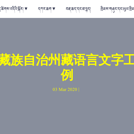
ྲ་ཚིགས་འདིའི་སྐོར།
▼
དཀར་ཆག
▼
བརྡ་ཆད་དང་ཐ་སྙད།
ཁྲིམས་གཞུང་དང་ཡུལ་ཁྲི
藏族自治州藏语言文字
例
03 Mar 2020 |