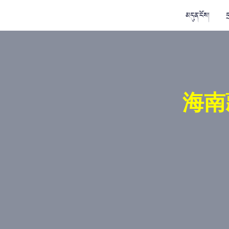
མདུན་ངོས།
ད
海南