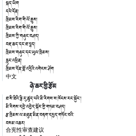
སྐད་ཡིག
དཔེ་དོན།
ཁྲིམས་རིག་གི་ལོ་རྒྱུས།
ཁྲིམས་རིག་གི་ལོ་རྒྱུས།
ཁྲིམས་ཀྱི་གཞུང་བཤད།
བརྡ་ཆད་དང་ཐ་སྙད།
ཁྲིམས་གཞུང་དང་ཡུལ་ཁྲིམས།
རླུང་འཕྲིན།
ཁྲིམས་དོན་བློ་འདྲིའི་འགེངས་ཤོག
中文
ཉེ་ཆར་གྱི་རྩོམ
ཐ་སི་ཐིའི་རྙི་རུ་ཚུད་པའི་མི་རིགས་ས་ཁོངས་རང་སྐྱོང་།
མི་རིགས་དབྱེ་འབྱེད་སྐོར་གྱི་གཏམ་བཤད།
རྩ་ཁྲིམས་ལ་མཐུན་མིན་བརྟག་དཔྱད་གཏོང་བའི་
བསམ་འཆར།
合宪性审查建议