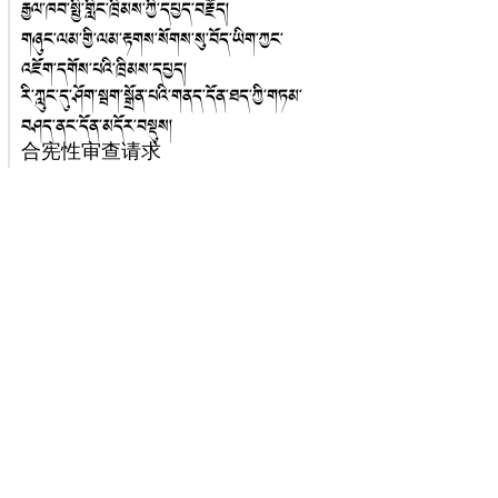
རྒྱལ་ཁབ་སྤྱི་གླིང་ཁྲིམས་ཀྱི་དཔྱད་བརྗོད།
གཞུང་ལམ་གྱི་ལམ་རྟགས་སོགས་སུ་བོད་ཡིག་ཀྱང་
འཇོག་དགོས་པའི་ཁྲིམས་དཔྱད།
རི་ཀླུང་དུ་ཤོག་སྦག་སྒྲོན་པའི་གནད་དོན་ཐད་ཀྱི་གཏམ་
བཤད་ནང་དོན་མདོར་བསྡུས།
合宪性审查请求