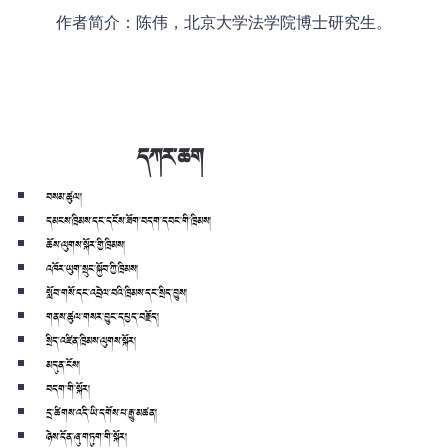
作者简介：陈伟，北京大学法学院博士研究生。
དཀར་ཆག
བསམ་ཚུལ།
དམངས་ཁྲིམས་དང་དངོས་ཟོག་བདག་དབང་གི་ཁྲིམས།
ཆོས་ལུགས་སྐོར་གྱི་ཁྲིམས།
འཁོར་ཡུག་སྲུང་སྐྱོབ་ཀྱི་ཁྲིམས།
སློབ་གསོ་དང་འབྲེལ་བའི་ཁྲིམས་དང་སྲིད་བྱུས།
གནས་ཚུལ་གསར་བྱུང་དཔྱད་བརྗོད།
སྲིད་འཛིན་ཁྲིམས་ལུགས་སྐོར།
མདུན་ངོས།
བདག་གི་སྐོར།
དྲ་ཚིགས་འདི་ཡི་དགོས་པ་རྒྱུ་མཚན།
ཉེས་དོན་ཞུ་གཏུག་གི་སྐོར།