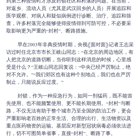
到第三种疫情时才涉及封锁社区和村落的问题。在当前，
对返乡、流动人员（尤其是武汉回乡的人员）开展追踪和
医学观察、对病人和疑似病例进行诊断、治疗、追踪和筛
查，许多村落完全能够使得疫情得到可防可控，不必要采
取影响更为严重的“封村”、断路措施。
早在2003年非典疫情时期，央视《面对面》记者王志采
访过时任北京市市长王岐山同志：“在北京的周边地区，有
人把北京的道路切断，当你听到这样消息的时候，心里感
受是什么？”王岐山同志回复说：“中央已经严厉制止，绝
对不允许。”“我们郊区也有这种个别地点，我们也在严厉
制止，只能说反应过度。”
封锁，作为一种应急行为，如同一剂猛药，既不能首
先使用、也不能频繁使用、更不能长期使用。“封村”与断
路，不仅无法有助于整个城市乃至全国的防治工作，更会
严重影响老百姓的正常生活、合理的出行、生活物资以及
重点医药物资的运输。基层应对新型冠状病毒必须依法进
行，切不可图简单省事，直接“封村”、断路了事。