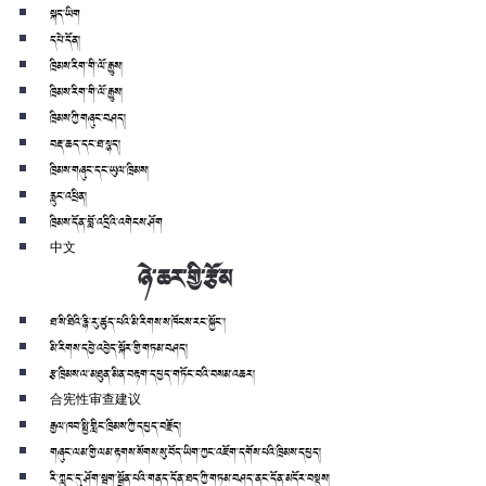
སྐད་ཡིག
དཔེ་དོན།
ཁྲིམས་རིག་གི་ལོ་རྒྱུས།
ཁྲིམས་རིག་གི་ལོ་རྒྱུས།
ཁྲིམས་ཀྱི་གཞུང་བཤད།
བརྡ་ཆད་དང་ཐ་སྙད།
ཁྲིམས་གཞུང་དང་ཡུལ་ཁྲིམས།
རླུང་འཕྲིན།
ཁྲིམས་དོན་བློ་འདྲིའི་འགེངས་ཤོག
中文
ཉེ་ཆར་གྱི་རྩོམ
ཐ་སི་ཐིའི་རྙི་རུ་ཚུད་པའི་མི་རིགས་ས་ཁོངས་རང་སྐྱོང་།
མི་རིགས་དབྱེ་འབྱེད་སྐོར་གྱི་གཏམ་བཤད།
རྩ་ཁྲིམས་ལ་མཐུན་མིན་བརྟག་དཔྱད་གཏོང་བའི་བསམ་འཆར།
合宪性审查建议
རྒྱལ་ཁབ་སྤྱི་གླིང་ཁྲིམས་ཀྱི་དཔྱད་བརྗོད།
གཞུང་ལམ་གྱི་ལམ་རྟགས་སོགས་སུ་བོད་ཡིག་ཀྱང་འཇོག་དགོས་པའི་ཁྲིམས་དཔྱད།
རི་ཀླུང་དུ་ཤོག་སྦག་སྒྲོན་པའི་གནད་དོན་ཐད་ཀྱི་གཏམ་བཤད་ནང་དོན་མདོར་བསྡུས།