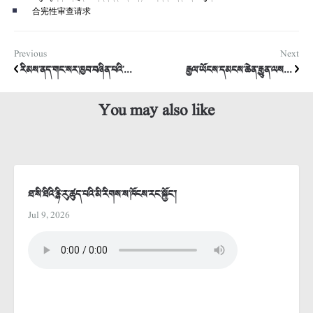
合宪性审查请求
Previous
Next
རིམས་ནད་གང་སར་ཁྱབ་བཞིན་པའི་...
རྒྱལ་ཡོངས་དམངས་ཆེན་རྒྱུན་ལས...
You may also like
ཐ་སི་ཐིའི་རྙི་རུ་ཚུད་པའི་མི་རིགས་ས་ཁོངས་རང་སྐྱོང་།
Jul 9, 2026