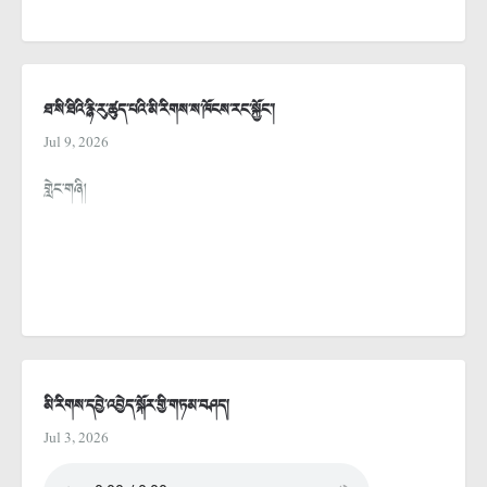
ཐ་སི་ཐིའི་རྙི་རུ་ཚུད་པའི་མི་རིགས་ས་ཁོངས་རང་སྐྱོང་།
Jul 9, 2026
གླེང་གཞི།
མི་རིགས་དབྱེ་འབྱེད་སྐོར་གྱི་གཏམ་བཤད།
Jul 3, 2026