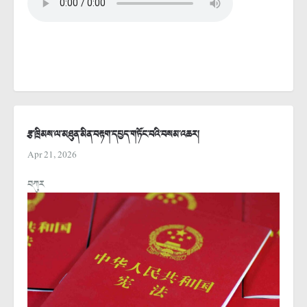
རྩ་ཁྲིམས་ལ་མཐུན་མིན་བརྟག་དཔྱད་གཏོང་བའི་བསམ་འཆར།
Apr 21, 2026
བཀུར