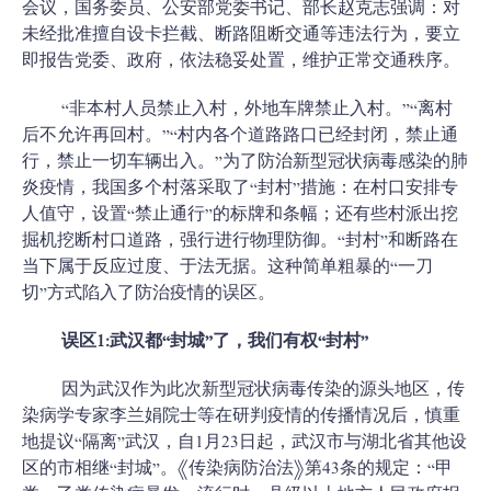
会议，国务委员、公安部党委书记、部长赵克志强调：对
未经批准擅自设卡拦截、断路阻断交通等违法行为，要立
即报告党委、政府，依法稳妥处置，维护正常交通秩序。
“非本村人员禁止入村，外地车牌禁止入村。”“离村
后不允许再回村。”“村内各个道路路口已经封闭，禁止通
行，禁止一切车辆出入。”为了防治新型冠状病毒感染的肺
炎疫情，我国多个村落采取了“封村”措施：在村口安排专
人值守，设置“禁止通行”的标牌和条幅；还有些村派出挖
掘机挖断村口道路，强行进行物理防御。“封村”和断路在
当下属于反应过度、于法无据。这种简单粗暴的“一刀
切”方式陷入了防治疫情的误区。
误区1:武汉都“封城”了，我们有权“封村”
因为武汉作为此次新型冠状病毒传染的源头地区，传
染病学专家李兰娟院士等在研判疫情的传播情况后，慎重
地提议“隔离”武汉，自1月23日起，武汉市与湖北省其他设
区的市相继“封城”。《传染病防治法》第43条的规定：“甲