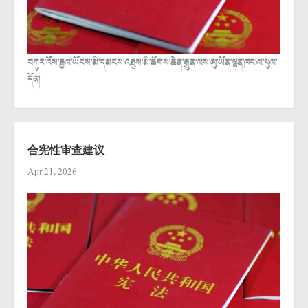
བཀུར་འོས་རྒྱལ་ཡོངས་མི་དམངས་འཐུས་མི་ཚོགས་ཆེན་རྒྱུན་ལས་ཨུ་ཡོན་ལྷན་ཁང་ལ་ཕུལ་
དོན།
合宪性审查建议
Apr 21, 2026