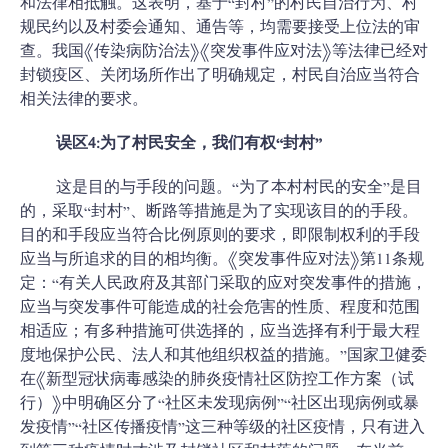
和法律相抵触。这表明，基于“封村”的村民自治行为、村
规民约以及村委会通知、通告等，均需要接受上位法的审
查。我国《传染病防治法》《突发事件应对法》等法律已经对
封锁疫区、关闭场所作出了明确规定，村民自治应当符合
相关法律的要求。
误区4:为了村民安全，我们有权“封村”
这是目的与手段的问题。“为了本村村民的安全”是目
的，采取“封村”、断路等措施是为了实现该目的的手段。
目的和手段应当符合比例原则的要求，即限制权利的手段
应当与所追求的目的相均衡。《突发事件应对法》第11条规
定：“有关人民政府及其部门采取的应对突发事件的措施，
应当与突发事件可能造成的社会危害的性质、程度和范围
相适应；有多种措施可供选择的，应当选择有利于最大程
度地保护公民、法人和其他组织权益的措施。”国家卫健委
在《新型冠状病毒感染的肺炎疫情社区防控工作方案（试
行）》中明确区分了“社区未发现病例”“社区出现病例或暴
发疫情”“社区传播疫情”这三种等级的社区疫情，只有进入