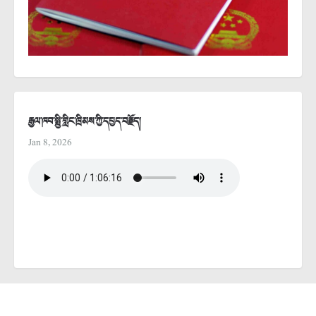
རྒྱལ་ཁབ་སྤྱི་གླིང་ཁྲིམས་ཀྱི་དཔྱད་བརྗོད།
Jan 8, 2026