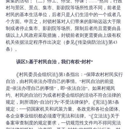
聚集的活动；（二）停工、停业、停课；……”然而，行政
村与景区、景点、集市、影剧院等场所性质不同，前者是
村民的基本生活单位，后者只是人们生活中的一个或者几
个方面。申言之，封锁村落对人们带来的影响远远大于限
制或者停止集市、影剧院等场所。限制后者尚且需要由县
级以上人民政府采取措施，封锁前者则更需要由上级有权
机关依据法定程序作出决定（参见《传染病防治法》第43
条）。
误区3:基于村民自治，我们有权“封村”
《村民委员会组织法》第1条指出：“保障农村村民实行
自治，由村民依法办理自己的事情。”村民自治的前提
是“依法办理自己的事情”，即“依法自治”。如果村规民
约、村民的自治行为或者村委会组织的活动不符合法律的
规定，则所谓的“自治行为”不受法律保护。《宪法》第5条
规定：“一切国家机关和武装力量、各政党和各社会团体、
各企业事业组织都必须遵守宪法和法律。”《立法法》关于
备案审查制度的规定要求，一切规范性文件均不得同宪法