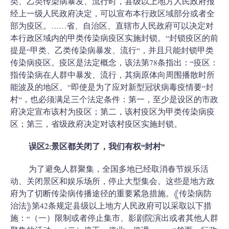
类、乙类传染病暴发、流行时，县级以上地方人民政府报
经上一级人民政府决定，可以宣布本行政区域部分或者全
部为疫区。……省、自治区、直辖市人民政府可以决定对
本行政区域内的甲类传染病疫区实施封锁。”封锁疫区的前
提是“甲类、乙类传染病暴发、流行”，并且只能封锁甲类
传染病疫区。疫区是法定概念，该法第78条指出：“疫区：
指传染病在人群中暴发、流行，其病原体向周围播散时所
能波及的地区。”即使是为了应对新型冠状病毒疫情要“封
村”，也必须满足三个法定条件：第一，至少是设区的市政
府决定宣布该村为疫区；第二，该村疫区为甲类传染病疫
区；第三，省级政府决定对该村疫区实施封锁。
误区2:景区都关闭了，我们有权“封村”
为了避免人群聚集，全国多地已经取消春节娱乐活
动、关闭景区和娱乐场所，停止大型集会。这些是地方政
府为了切断传染病传播途径的重要紧急措施。《传染病防
治法》第42条规定县级以上地方人民政府可以采取以下措
施：“（一）限制或者停止集市、影剧院演出或者其他人群