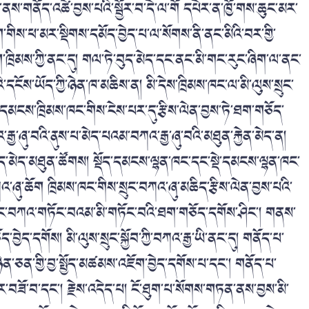
ས་གནོད་འཚེ་བྱས་པའི་སྦྱོར་བ་དེ་ལ་གོ དཔེར་ན་ཁྱོ་གས་ཆུང་མར་
ག་གིས་ཕ་མར་སྡིགས་དམོད་བྱེད་པ་ལ་སོགས་ནི་ནང་མིའི་བར་གྱི་
གོག་ཁྲིམས་ཀྱི་ནང་དུ། གལ་ཏེ་བུད་མེད་དང་ནང་མི་གང་རུང་ཞིག་ལ་ནང་
་དངོས་ཡོད་ཀྱི་ཉེན་ཁ་མཆིས་ན། མི་དེས་ཁྲིམས་ཁང་ལ་མི་ལུས་སྲུང་
་མི་དམངས་ཁྲིམས་ཁང་གིས་ངེས་པར་དུ་རྩིས་ལེན་བྱས་ཏེ་ཐག་གཅོད་
ྱ་ཞུ་བའི་ནུས་པ་མེད་པའམ་བཀའ་རྒྱ་ཞུ་བའི་མཐུན་རྐྱེན་མེད་ན།
། བུད་མེད་མཐུན་ཚོགས། སྡོད་དམངས་ལྷན་ཁང་དང་སྡེ་དམངས་ལྷན་ཁང་
ཀའ་ཞུ་ཆོག ཁྲིམས་ཁང་གིས་སྲུང་བཀའ་ཞུ་མཆིད་རྩིས་ལེན་བྱས་པའི་
་སྲུང་བཀའ་གཏོང་བའམ་མི་གཏོང་བའི་ཐག་གཅོད་དགོས་ཤིང་། གནས་
ེད་དགོས། མི་ལུས་སྲུང་སྐྱོབ་ཀྱི་བཀའ་རྒྱ་ཡི་ནང་དུ། གནོད་པ་
ན་ཅན་གྱི་བྱ་སྤྱོད་མཚམས་འཇོག་བྱེད་དགོས་པ་དང་། གནོད་པ་
བཟོ་བ་དང་། རྗེས་འདེད་པ། ངོ་ཐུག་པ་སོགས་གཏན་ནས་བྱས་མི་