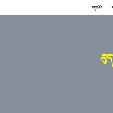
མདུན་ངོས།
ད
བུད