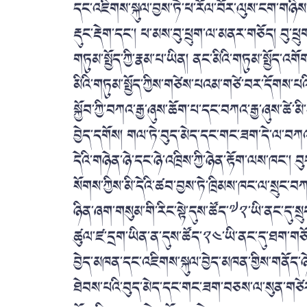
དང་འཇིགས་སྐུལ་བྱས་ཏེ་ཕ་རོལ་བོར་ལུས་ངག་གཉིས་ན
རྡུང་རྡེག་དང་། ཕ་མས་བུ་ཕྲུག་ལ་མནར་གཅོད། བུ་ཕྲུ
གཏུམ་སྤྱོད་ཀྱི་རྣམ་པ་ཡིན། ནང་མིའི་གཏུམ་སྤྱོད་འ
མིའི་གཏུམ་སྤྱོད་ཀྱིས་གཙེས་པའམ་གཙེ་བར་དོགས་པའི
སྐྱོབ་ཀྱི་བཀའ་རྒྱ་ཞུས་ཆོག་པ་དང་བཀའ་རྒྱ་ཞུས་ཚེ
བྱེད་དགོས། གལ་ཏེ་བུད་མེད་དང་གང་ཟག་དེ་ལ་བཀའ་རྒ
དེའི་གཉེན་ཉེ་དང་ཉེ་འཁྲིས་ཀྱི་ཉེན་རྟོག་ལས་ཁང་
སོགས་ཀྱིས་མི་དེའི་ཚབ་བྱས་ཏེ་ཁྲིམས་ཁང་ལ་སྲུང་བ
ཉིན་ཞག་གསུམ་གི་རིང་སྟེ་དུས་ཚོད་༧༢་ཡི་ནང་དུ
ཚུལ་ཛ་དྲག་ཡིན་ན་དུས་ཚོད་༢༤་ཡི་ནང་དུ་ཐག་གཅོད་བྱ
བྱེད་མཁན་དང་འཇིགས་སྐུལ་བྱེད་མཁན་གྱིས་གནོད་ཉེ
ཐེབས་པའི་བུད་མེད་དང་གང་ཟག་བཅས་ལ་སུན་གཙེར་