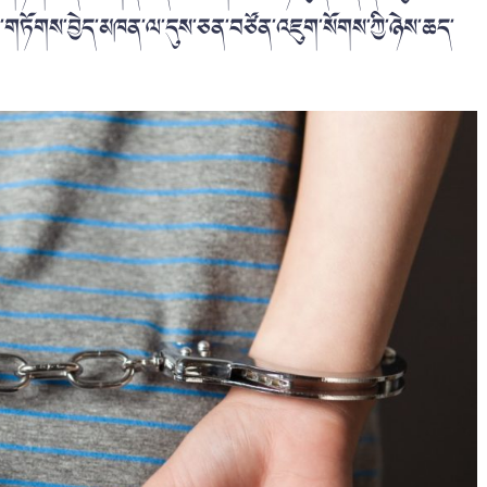
ཐེ་གཏོགས་བྱེད་མཁན་ལ་དུས་ཅན་བཙོན་འཇུག་སོགས་ཀྱི་ཉེས་ཆད་