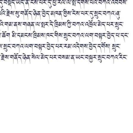
བསྡད་ཡོད་ན་ངེས་པར་དུ་ཕྱི་རོལ་ལ་སྤོ་དགོས་པའི་བཀའ་འབེབས་
་རྗེས་སུ་གནོད་ཉེན་བྱེད་མཁན་གྱིས་ངེས་པར་དུ་སྲུང་བཀའ་ཞུ་
འི་གམ་ནས་གཞན་ལ་སྤར་དེ་ཁྲིམས་ཀྱི་བཀའ་འཁྲོལ་མེད་པར་སྲུང་
་ཆོག མི་དམངས་ཁྲིམས་ཁང་གིས་སྲུང་བཀའ་ལག་བསྟར་བྱེད་པ་དང་
ིས་སྲུང་བཀའ་ལག་བསྟར་བྱེད་པར་རམ་འདེགས་བྱེད་དགོས། སྲུང་
གོར་རྗེས་གནོད་ཉེན་སེལ་མེད་པར་བསམ་ན་ཡང་བསྐྱར་སྲུང་བཀའ་རིང་