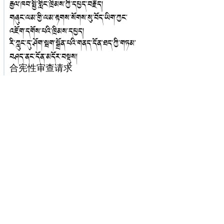
རྒྱལ་ཁབ་སྤྱི་གླིང་ཁྲིམས་ཀྱི་དཔྱད་བརྗོད།
གཞུང་ལམ་གྱི་ལམ་རྟགས་སོགས་སུ་བོད་ཡིག་ཀྱང་
འཇོག་དགོས་པའི་ཁྲིམས་དཔྱད།
རི་ཀླུང་དུ་ཤོག་སྦག་སྒྲོན་པའི་གནད་དོན་ཐད་ཀྱི་གཏམ་
བཤད་ནང་དོན་མདོར་བསྡུས།
合宪性审查请求