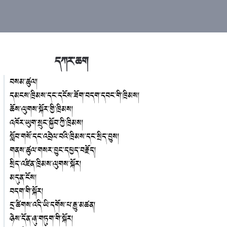
དཀར་ཆག
བསམ་ཚུལ།
དམངས་ཁྲིམས་དང་དངོས་ཟོག་བདག་དབང་གི་ཁྲིམས།
ཆོས་ལུགས་སྐོར་གྱི་ཁྲིམས།
འཁོར་ཡུག་སྲུང་སྐྱོབ་ཀྱི་ཁྲིམས།
སློབ་གསོ་དང་འབྲེལ་བའི་ཁྲིམས་དང་སྲིད་བྱུས།
གནས་ཚུལ་གསར་བྱུང་དཔྱད་བརྗོད།
སྲིད་འཛིན་ཁྲིམས་ལུགས་སྐོར།
མདུན་ངོས།
བདག་གི་སྐོར།
དྲ་ཚིགས་འདི་ཡི་དགོས་པ་རྒྱུ་མཚན།
ཉེས་དོན་ཞུ་གཏུག་གི་སྐོར།