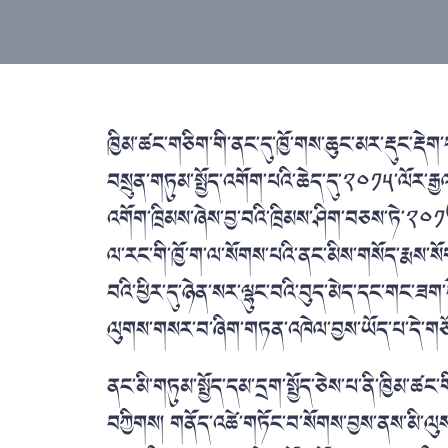
ཁྱིམ་ཚང་གཅིག་གི་ནང་དུ་ཁྱོ་གས་ཆུང་མར་རྡུང་རྡེ
བསྲུན་གཏུམ་སྤྱོད་འགོག་པའི་ཆེད་དུ་༢༠༡༥་ལོར་རྒ
འགོག་ཁྲིམས་ཞེས་བྱ་བའི་ཁྲིམས་ཤིག་བཅས་ཏེ་༢༠༡
ལ་རང་གི་ཁྱོ་ག་ལ་སོགས་པའི་ནང་མིས་གསོད་རྨས་ས
བའི་ཕྱིར་དུ་ཉེན་སར་ལྷུང་བའི་བུད་མེད་དང་གང་ཟག་དེ
ལུགས་གསར་བ་ཞིག་གཏན་འཁེལ་བྱས་ཡོད་པ་དེ་གཙོ་བོ
ནང་མི་གཏུམ་སྤྱོད་དམ་དྲག་སྤྱོད་ཅེས་པ་ནི་ཁྱིམ་ཚ
བཀྱིགས། གནོད་འཚེ་གཏོང་བ་སོགས་བྱས་ནས་མི་ལུ