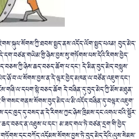
ིགས་སྐུལ་སོགས་ཀྱི་ཐབས་སྤྱད་ནས་འདོད་ལོག་སྤྱད་པའམ། བུད་མེད་
འདི་དག་བཙན་གཡེམ་གྱི་ཉེས་བྱས་སུ་གཏོགས་པས་དེའི་རིགས་བྱེད་
བཅས་ཀྱི་ཉེས་ཆད་བཅད་ཆོག་པ་དང་། དེ་མིན་བུད་མེད་བསླུས་
་མེད་ཉོ་བ་ལ་སོགས་བྱས་ན་དེ་ལྟར་བྱེད་མཁན་ལ་བཙོན་འཇུག་དང་།
ས་གཞི་ལ་དཔག་སྟེ་བཅད་ཆོག དེ་བཞིན་དུ་བུད་མེད་ཀྱི་མོས་མཐུན་
གི་གསང་གནས་སོགས་བུད་མེད་ལ་མི་འདོད་བཞིན་དུ་བལྟར་འཇུག་
ོས་དང་ཁྱད་དུ་བསད་ན་དེ་རིགས་ཀྱང་ཉེས་ཁྲིམས་དང་འགལ་བའི་སྦྱོར་
ས་ཆད་བཅད་ན་འཐུས་པ་དང་། མ་ཟད་གལ་ཏེ་བཙན་དྲག་གི་བྱེད་
ཐེ་གཏོགས་དང་བཀོད་འདོམས་སོགས་བྱས་ཏེ་བུད་མེད་དེའི་ལུས་སེམས་