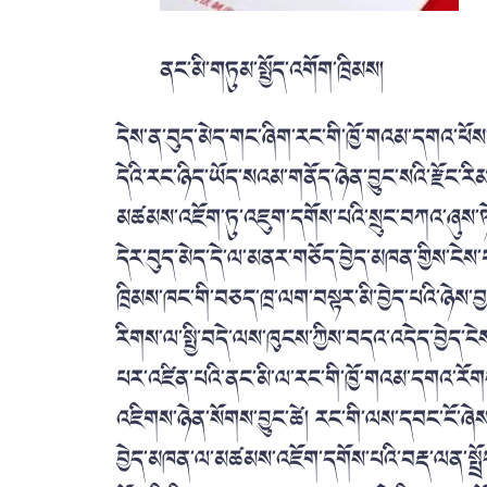
ནང་མི་གཏུམ་སྤྱོད་འགོག་ཁྲིམས།
དེས་ན་བུད་མེད་གང་ཞིག་རང་གི་ཁྱོ་གའམ་དགའ་ཕ
དེའི་རང་ཉིད་ཡོད་སའམ་གནོད་ཉེན་བྱུང་སའི་རྫོང་རི
མཚམས་འཇོག་ཏུ་འཇུག་དགོས་པའི་སྲུང་བཀའ་ཞུས་ཏེ་ར
དེར་བུད་མེད་དེ་ལ་མནར་གཅོད་བྱེད་མཁན་གྱིས་ངེས་
ཁྲིམས་ཁང་གི་བཅད་ཁྲ་ལག་བསྟར་མི་བྱེད་པའི་ཉེས་བ
རིགས་ལ་སྤྱི་བདེ་ལས་ཁུངས་ཀྱིས་བདའ་འདེད་བྱེད་ངེ
པར་འཛིན་པའི་ནང་མི་ལ་རང་གི་ཁྱོ་གའམ་དགའ་རོག
འཇིགས་ཉེན་སོགས་བྱུང་ཚེ། རང་གི་ལས་དབང་ངོ་ཞེ
བྱེད་མཁན་ལ་མཚམས་འཇོག་དགོས་པའི་བརྡ་ལན་སྤྲོད་ད