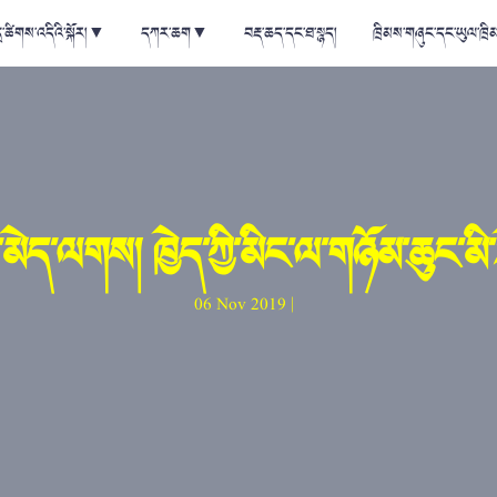
ྲ་ཚིགས་འདིའི་སྐོར།
▼
དཀར་ཆག
▼
བརྡ་ཆད་དང་ཐ་སྙད།
ཁྲིམས་གཞུང་དང་ཡུལ་ཁྲི
་མེད་ལགས། ཁྱེད་ཀྱི་མིང་ལ་གཉོམ་ཆུང་མི་
06 Nov 2019 |