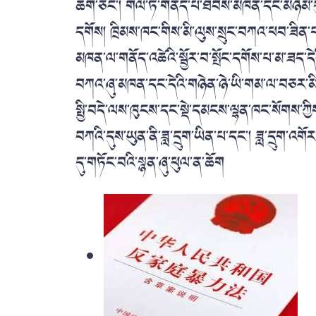
ཆོག་ཅིང་། གལ་ཏེ་གནོད་པ་ཐེབས་མཁན་དང་མཉམ་དུ་
དགོས། ཁྲིམས་ཁང་གིས་མི་ལུས་སྲུང་བཀའ་ཕབ་ཟིན་པའི
མཁན་ལ་གནོད་འཚེའི་སྦྱོར་བ་སྤོང་དགོས་པ་མ་ཟད་དེ
བཀའ་ཞུ་མཁན་དང་དེའི་གཉེན་ཉེ་ཡི་གམ་ལ་བཅར་མི
སྤྱི་བདེ་ལས་ཁུངས་དང་སྡེ་དམངས་ལྷན་ཁང་སོགས་ཀྱ
བཀའི་དུས་ཡུན་ནི་ཟླ་དྲུག་ཡིན་པ་དང་། ཟླ་དྲུག་འ
དུ་གཏོང་བའི་སྙན་ཞུ་ཕུལ་ན་ཆོག