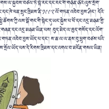
སོགས་ལ་སྐྱབས་བཙལ་ཏེ་སྟེ་རང་དང་རང་གི་གཉེན་ཉེའི་ལུས་སྲོག་
བ་ཐང་དང་ཁེ་ཕན་སྲུང་ཁྲིམས་ནི་༡༩༩༢་ལོ་གཏན་འབེབ་བྱས་ཤིང་། དེའི་
་ཚོགས་ཀྱི་ལས་སྒོ་གང་གི་སྟེང་དུ་ཡང་སྐྱེས་པ་ཕོ་དང་འདྲ་མཉམ་གྱི་
འང་གཞན་དང་འདྲ་མཉམ་ཡིན་པས། བུད་མེད་ལ་ཁྱད་གསོད་དང་ལོག་
པའི་གཏན་འབེབ་བྱས་ཡོད་པ་དང་། ས་ཆ་ལ་ལ་ནས་བུ་ཕྲུག་བཙས་པའི་
ལུགས་སྲོལ་ཡོད་པས་དེ་རིགས་ཁྲིམས་དང་འགལ་བ་མངོན་གསལ་ཡིན།