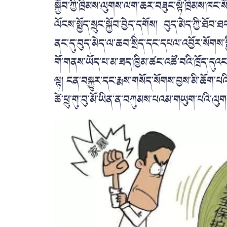
སྐྱོབ་ཀྱི་ཁྲིམས་ལུགས་ལག་ཆར་བཟུང་སྟེ་ཁྲིམས་ཁང་
ལོངས་སྤྱོད་སྲུང་སྐྱོབ་བྱེད་དགོས། བུད་མེད་ཀྱི་ཐོ
ནང་དུ་བུད་མེད་ལ་ཆབ་སྲིད་དང་དཔལ་འབྱོར་སོགས་སྤྱི
གོ་གནས་ཡོད་པ་མ་ཟད་ཁྱིམ་ཚང་འཚོ་བའི་ཁྲོད་དུ
ལྟ། ངན་བསྐྱུར་དང་རྨས་གསོད་སོགས་བྱས་མི་ཆོག་
ཚེ་ཕྲུ་གུ་བུ་མོ་ཡིན་ན་བཀུམས་པའམ་གཡུག་པའི་