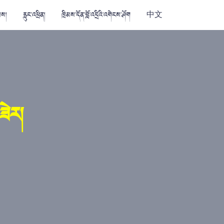
མས།
རླུང་འཕྲིན།
ཁྲིམས་དོན་བློ་འདྲིའི་འགེངས་ཤོག
中文
ཟེར།