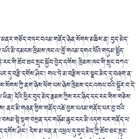
ོས་མནར་གཅོད་བཏང་བའམ་གནོད་ཉེན་སོགས་མཆིས་ན། བུད་མེད་
མ་པའི་མི་དམངས་ཁྲིམས་ཁང་ལ་ཁྱོ་གའམ་དགའ་ཕོའི་གཏུམ་སྤྱོད་
ང་གི་ཐོབ་ཐང་སྲུང་སྐྱོབ་བྱེད་དགོས། ཁྲིམས་ཁང་གི་སྲུང་བཀའ་
པར་དུ་བརྩི་དགོས་ཤིང་། གལ་ཏེ་མ་བརྩིས་པར་སྣང་མེད་དུ་བཞག་ན་
ྱས་སོགས་ཀྱི་ནག་ཉེས་ཕོག་པས་ཉེས་ཁྲིམས་དང་འགལ་བའི་སྦྱོར་བ་དེ་
ས་ཡིན། དེའི་ཕྱིར་བུད་མེད་རྣམས་ཀྱིས་རང་ཉིད་དང་རང་གིས་གཅེས་
ས། ནང་མི་གཞན་གྱིས་གནོད་འཚེ་བྱས་པའམ་གནོད་པར་བྱ་བའི་
ས་བསམ་སྟེ་སྡུག་བསྲན་དང་གཉོམ་ཆུང་ངང་མི་འདུག་པར་གནོད་པ་
གོས་ཤིང་། དེས་མ་ཕན་ན་འཕྲལ་དུ་བུད་མེད་ཀྱི་ཐོབ་ཐང་སྲུང་