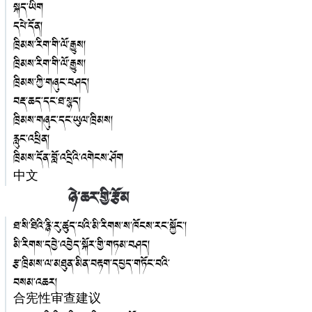
སྐད་ཡིག
དཔེ་དོན།
ཁྲིམས་རིག་གི་ལོ་རྒྱུས།
ཁྲིམས་རིག་གི་ལོ་རྒྱུས།
ཁྲིམས་ཀྱི་གཞུང་བཤད།
བརྡ་ཆད་དང་ཐ་སྙད།
ཁྲིམས་གཞུང་དང་ཡུལ་ཁྲིམས།
རླུང་འཕྲིན།
ཁྲིམས་དོན་བློ་འདྲིའི་འགེངས་ཤོག
中文
ཉེ་ཆར་གྱི་རྩོམ
ཐ་སི་ཐིའི་རྙི་རུ་ཚུད་པའི་མི་རིགས་ས་ཁོངས་རང་སྐྱོང་།
མི་རིགས་དབྱེ་འབྱེད་སྐོར་གྱི་གཏམ་བཤད།
རྩ་ཁྲིམས་ལ་མཐུན་མིན་བརྟག་དཔྱད་གཏོང་བའི་
བསམ་འཆར།
合宪性审查建议