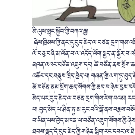
མི་ལུས་སྲུང་སྐྱོབ་ཀྱི་བཀའ་རྒྱ།
ཉེས་ཁྲིམས་ཀྱི་ནང་དུ་བུད་མེད་ལ་བཙན་དྲག་གམ་འཇ
ལོ་བཅུ་བཞི་མ་ལོན་པ་ལ་འདོད་ལོག་སྤྱད་ན་སྦྱོར་བ་
མཁན་ལའང་བཙོན་འཇུག་དང། ཚེ་བཙོན་ནས་སྲོག་ཆད་
འཚོང་དང་བསླུས་ཁྲིད་བྱེད་པ། གཞན་གྱི་ལག་ཏུ་བུད
ཚེ་བཙོན་ནམ་སྲོག་ཆད་སོགས་ཀྱི་ཆད་པ་ཉེས་བྱས་དངོ
མེད་པར་བུད་མེད་ལ་བཙན་དྲག་གིས་རེག་པའམ། རང་
པ། བུད་མེད་ལ་ཤིན་ཏུ་མ་རུང་བའི་སྒོ་ནས་བརྙས་བཅ
བ་ཡིན་པས་བྱེད་མཁན་ལ་བཙོན་འཇུག་སོགས་ཀྱི་ཉེ
ཐབས་སྤྱད་དེ་བུད་མེད་ཀྱི་གཉེན་སྒྲིག་རང་དབང་ལ་