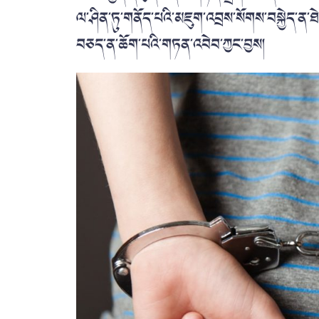
ལ་ཤིན་ཏུ་གནོད་པའི་མཇུག་འབྲས་སོགས་བསྐྱེད་ན་
བཅད་ན་ཆོག་པའི་གཏན་འབེབ་ཀྱང་བྱས།