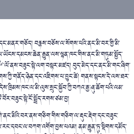
ག་དང་མནར་གཅོད། བརྙས་བཅོས་ལ་སོགས་པའི་ནང་མི་བར་གྱི་མི་
ྱལ་ཡོངས་དམངས་ཆེན་རྒྱུན་ལས་ལྷན་ཁང་གིས་ནང་མི་གཏུམ་སྤྱོད་
༦་ལོ་ནས་བཟུང་སྟེ་ལག་བསྟར་མཛད། བུད་མེད་དང་ནང་མི་གང་ཞིག་
ོགས་ཀྱི་གནོད་ཉེན་དང་འཇིགས་པ་བྱུང་ཚེ། གནས་སྟངས་དེ་ལས་ཐར་
ས་ཁྲིམས་ཁང་ལ་མི་ལུས་སྲུང་སྐྱོབ་ཀྱི་བཀའ་རྒྱ་ཞུ་ཆོག་པའི་ལམ་
ར་བཟུང་སྟེ་ངོ་སྤྲོད་རགས་ཙམ་བྱ།
ང་གི་ནང་མིའི་བར་ནས་གཅིག་གིས་གཅིག་ལ་རྡུང་རྡེག་དང་བཟུང་
ས་རང་དབང་ལ་བཀག་འགོག་བྱས་པའམ། ནམ་རྒྱུན་ཏུ་སྡིགས་དམོད་