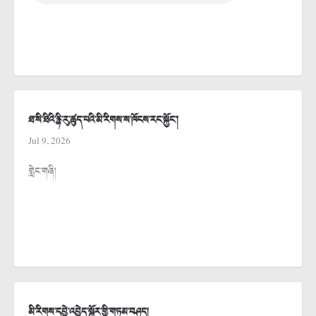
ཐ་སི་ཐིའི་རྙི་རུ་ཚུད་པའི་མི་རིགས་ས་ཁོངས་རང་སྐྱོང་།
Jul 9, 2026
གླེང་གཞི།
མི་རིགས་དབྱེ་འབྱེད་སྐོར་གྱི་གཏམ་བཤད།