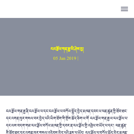
ངལ་རྩོལ་གན་རྒྱ་ཡི་ཤེས་བྱ།
05 Jan 2019 |
ངལ་རྩོལ་གན་རྒྱ་ནི་ངལ་རྩོལ་པ་དང་ངལ་རྩོལ་པ་བཀོལ་སྤྱོད་བྱེད་མཁན་དབར་ལ་ཕན་ཚུན་གྱི་ཐོབ་ཐང་
དང་འགན་ཁུར་གསལ་བར་བྱེད་པའི་ཡིག་ཐོག་གི་གྲོས་ཆོད་ཅིག་ལ་གོ ངལ་རྩོལ་གན་རྒྱ་ལ་ངལ་རྩོལ་པ་
དང་ལས་བདག་གམ་ངལ་རྩོལ་བཀོལ་མཁན་གྱི་དབར་ན་ངལ་རྩོལ་གྱི་འབྲེལ་བ་ཡོད་པ་དང་། ཕན་ཚུན་
གྱི་ཐོབ་ཐང་དང་འགན་ཁུར་གསལ་འདེབས་བྱེད་པའི་ནུས་པ་ཡོད། ངལ་རྩོལ་པ་བཀོལ་སྤྱོད་བྱེད་མཁན་