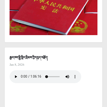
རྒྱལ་ཁབ་སྤྱི་གླིང་ཁྲིམས་ཀྱི་དཔྱད་བརྗོད།
Jan 8, 2026