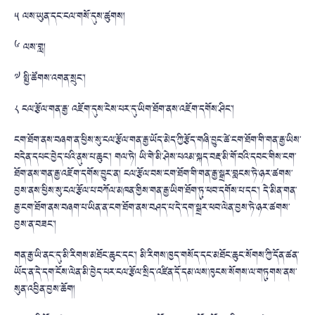
༥ ལས་ཡུན་དང་ངལ་གསོ་དུས་ཚུགས།
༦ ལས་གླ།
༧ སྤྱི་ཚོགས་འགན་སྲུང་།
༨ ངལ་རྩོལ་གན་རྒྱ་ འཇོག་དུས་ངེས་པར་དུ་ཡིག་ཐོག་ནས་འཇོག་དགོས་ཤིང་།
ངག་ཐོག་ནས་བཞག་ན་ཕྱིས་སུ་ངལ་རྩོལ་གན་རྒྱ་ཡོད་མེད་ཀྱི་རྩོད་གཞི་བྱུང་ཚེ་ངག་ཐོག་གི་གན་རྒྱ་ཡིས་
བདེན་དཔང་བྱེད་པའི་ནུས་པ་ཆུང་། གལ་ཏེ། ཡི་གེ་མི་ཤེས་པའམ་སྐད་བརྡ་མི་གོ་བའི་དབང་གིས་ངག་
ཐོག་ནས་གན་རྒྱ་འཇོག་དགོས་བྱུང་ན། ངལ་རྩོལ་བས་ངག་ཐོག་གི་གན་རྒྱ་སྒྲར་བླངས་ཏེ་ཉར་ཚགས་
བྱས་ནས་ཕྱིས་སུ་ངལ་རྩོལ་པ་བཀོལ་མཁན་གྱིས་གན་རྒྱ་ཡིག་ཐོག་ཏུ་ཕབ་དགོས་པ་དང་། དེ་མིན་གན་
རྒྱ་ངག་ཐོག་ནས་བཞག་པ་ཡིན་ན་ངག་ཐོག་ནས་བཤད་པ་དེ་དག་སྒྲར་ཕབ་ལེན་བྱས་ཏེ་ཉར་ཚགས་
བྱས་ན་བཟང་།
གན་རྒྱ་ཡི་ནང་དུ་མི་རིགས་མཐོང་ཆུང་དང་། མི་རིགས་ཁྱད་གསོད་དང་མཐོང་ཆུང་སོགས་ཀྱི་དོན་ཚན་
ཡོད་ན་དེ་དག་ངོས་ལེན་མི་བྱེད་པར་ངལ་རྩོལ་སྲིད་འཛིན་དོ་དམ་ལས་ཁུངས་སོགས་ལ་གཏུགས་ནས་
སུན་འབྱིན་བྱས་ཆོག།