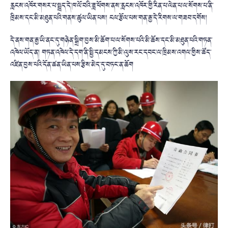
རླངས་འཁོར་གསར་པ་སྤྲད་དེ་ཁ་ལོ་བའི་ཟླ་ཕོགས་ནས་རླངས་འཁོར་གྱི་རིན་པ་ལེན་པ་ལ་སོགས་པ་ནི་
ཁྲིམས་དང་མི་མཐུན་པའི་གནས་ཚུལ་ཡིན་པས། ངལ་རྩོལ་པས་གན་རྒྱ་དེ་རིགས་ལ་གཟབ་དགོས།
དེ་ནས་གན་རྒྱ་ཡི་ནང་དུ་གཉེན་སྒྲིག་བྱས་མི་ཆོག་པ་ལ་སོགས་པའི་མི་ཆོས་དང་མི་མཐུན་པའི་གཏན་
འཁེལ་ཡོད་ན། གཏན་འཁེལ་དེ་དག་ནི་སྤྱི་དམངས་ཀྱི་མི་ལུས་རང་དབང་ལ་ཁྲིམས་འགལ་གྱིས་ཚོད་
འཛིན་བྱས་པའི་དོན་ཚན་ཡིན་པས་རྩིས་མེད་དུ་བཏང་ན་ཆོག