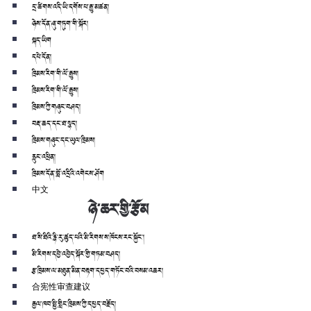
དྲ་ཚིགས་འདི་ཡི་དགོས་པ་རྒྱུ་མཚན།
ཉེས་དོན་ཞུ་གཏུག་གི་སྐོར།
སྐད་ཡིག
དཔེ་དོན།
ཁྲིམས་རིག་གི་ལོ་རྒྱུས།
ཁྲིམས་རིག་གི་ལོ་རྒྱུས།
ཁྲིམས་ཀྱི་གཞུང་བཤད།
བརྡ་ཆད་དང་ཐ་སྙད།
ཁྲིམས་གཞུང་དང་ཡུལ་ཁྲིམས།
རླུང་འཕྲིན།
ཁྲིམས་དོན་བློ་འདྲིའི་འགེངས་ཤོག
中文
ཉེ་ཆར་གྱི་རྩོམ
ཐ་སི་ཐིའི་རྙི་རུ་ཚུད་པའི་མི་རིགས་ས་ཁོངས་རང་སྐྱོང་།
མི་རིགས་དབྱེ་འབྱེད་སྐོར་གྱི་གཏམ་བཤད།
རྩ་ཁྲིམས་ལ་མཐུན་མིན་བརྟག་དཔྱད་གཏོང་བའི་བསམ་འཆར།
合宪性审查建议
རྒྱལ་ཁབ་སྤྱི་གླིང་ཁྲིམས་ཀྱི་དཔྱད་བརྗོད།