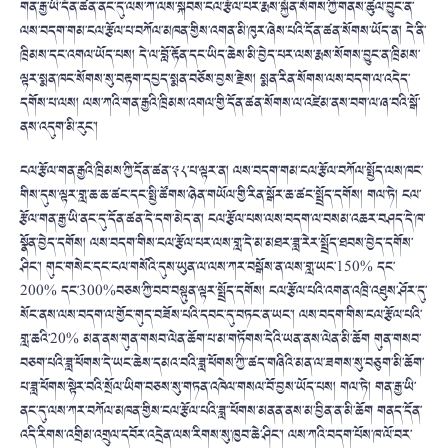
གན་རྒྱ་ཡི་དོན་ཚན་ནང་དུ་ལས་ཀ་ལས་སྐབས་ངལ་རྩོལ་པར་རྨས་སྐྱོན་སོགས་ཀྱི་གནས་ཚུལ་བྱུང་ན་
ལས་བདག་གམ་ངལ་རྩོལ་པ་བཀོལ་མཁན་གྱིས་འགན་མི་ཁུར་ཞེས་པའི་དོན་ཚན་སོགས་ཡོད་ན། དེ་ནི་
ཁྲིམས་དང་འགལ་ཡོད་པས། དེ་ལ་བློ་རྟོན་དང་ཡིད་ཆེས་མི་བྱེད་པར་ལས་རྨས་སོགས་བྱུང་ན་ཁྲིམས་
ལྟར་སྨན་ཁང་སོགས་སུ་བརྟག་དཔྱད་སྨན་བཅོས་བྱས་རྗེས། སྨན་རིན་སོགས་ལས་བདག་ལ་འདེད་
དགོས་པ་ལས། ལས་ཀའི་གན་རྒྱའི་ཁྲིམས་འགལ་གྱི་དོན་ཚན་སོགས་ལ་འཛེམ་ནས་བག་ལ་ཞ་བའི་སྒོ་
ནས་འདུག་མི་རུང་།
ངལ་རྩོལ་གན་རྒྱའི་ཁྲིམས་ཀྱི་དོན་ཚན་༣༨་པ་ལྟར་ན། ལས་བདག་གམ་ངལ་རྩོལ་བཀོལ་སྤྱོད་ལས་ཁང་
གིས་དུས་ལྟར་གླ་ཆ་ཆ་ཚང་དང་སྤྱི་ཚོགས་ཉེན་གཡོལ་གྱི་རིན་སྒོར་ཆ་ཚང་སྤྲོད་དགོས། གལ་ཏེ། ངལ་
རྩོལ་གན་རྒྱ་ཡི་ནང་དུ་དོན་ཚན་དེ་དག་མེད་ན། ངལ་རྩོལ་པས་ལས་བདག་ལ་བསམ་འཆར་བཤད་དེ་ཁ་
སྣོན་བྱེད་དགོས། ལས་བདག་གིས་ངལ་རྩོལ་པར་ལས་གླ་དེ་མ་མཐར་ཟླ་རེར་སྤྲོད་ཐབས་བྱེད་དགོས་
ཤིང་། གུང་གསེང་དང་ངལ་གསོའི་དུས་ཡུན་ལ་ལས་ཀར་བསྒོས་ན་ལས་གླ་ཡང་150% དང་
200% དང་300%བཅས་ཀྱི་བབ་བསྟུན་ལྟར་སྤྲོད་དགོས། ངལ་རྩོལ་པའི་འགན་འཁྲི་འཐུས་ཤོར་དུ་
སོང་ནས་ལས་བདག་ལ་གྱོང་གུད་བཟོས་པའི་དབང་དུ་བཏང་ན་ཡང་། ལས་བདག་གིས་ངལ་རྩོལ་པའི་
གླ་ཆའི་20% མན་ནས་གུན་གསབ་ལེན་ཆོག་པ་མ་གཏོགས་དེའི་ཡན་ནས་ལེན་མི་ཆོག གུན་གསབ་
བཅག་པའི་ཟླ་ཕོགས་དེ་ཡང་ཆེས་དམའ་བའི་ཟླ་ཕོགས་ཀྱི་་ཚད་གཞིའི་མན་ལ་ཟགས་སུ་བཅུག་མི་ཆོག་
པ་ཟླ་ཕོགས་སྟེར་བའི་སྲོལ་ཡིག་བཅས་སུ་གཏན་འཁེལ་གསལ་བོ་བྱས་ཡོད་པས། གལ་ཏེ། གན་རྒྱ་ཡི་
ནང་དུ་ལས་ཀར་བཀོལ་མཁན་གྱིས་ངལ་རྩོལ་པའི་ཟླ་་ཕོགས་མནན་ནས་མ་བྱིན་ན་མི་ཆོག གནད་དོན་
འདི་རིགས་འགྲིམ་འགྲུལ་དབོར་འདྲེན་ལས་རིགས་སུ་ཁྱབ་ཆེ་ཤིང་། ལས་ཀའི་བདག་པོས་ཁ་ལོ་བར་