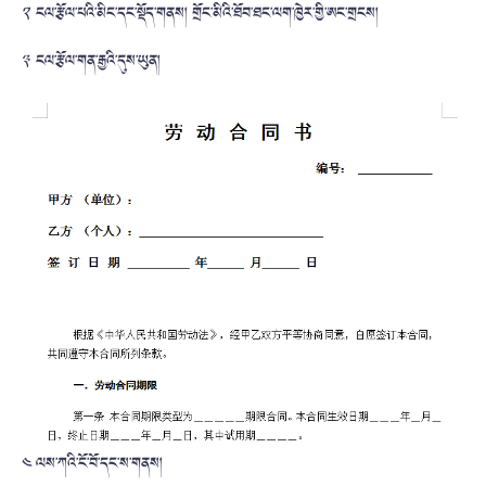
༢ ངལ་རྩོལ་པའི་མིང་དང་སྡོད་གནས། གྲོང་མིའི་ཐོབ་ཐང་ལག་ཁྱེར་གྱི་ཨང་གྲངས།
༣ ངལ་རྩོལ་གན་རྒྱའི་དུས་ཡུན།
༤ ལས་ཀའི་ངོ་བོ་དང་ས་གནས།