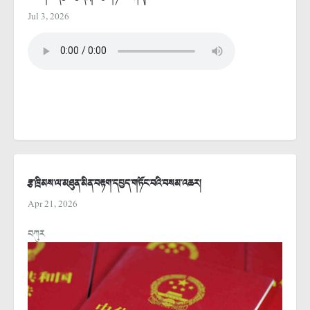
Jul 3, 2026
རྩ་ཁྲིམས་ལ་མཐུན་མིན་བརྟག་དཔྱད་གཏོང་བའི་བསམ་འཆར།
Apr 21, 2026
བཀུར