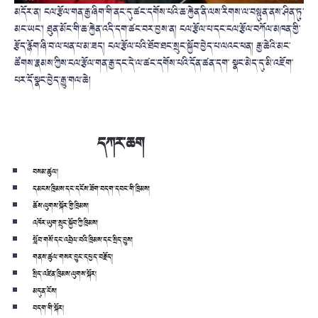
མདོར་ན། ངལ་རྩོལ་གན་རྒྱ་ཞིག་གི་ནང་དུ་ཚང་དགོས་པའི་ཆ་རྐྱེན་ནི་ལས་རིགས་ལ་བསྟུན་ནས་ཤིན་ཏུ་
མང་ཡང་། ཐུན་མོང་གི་ཆ་རྐྱེན་འདི་དག་ཚང་བར་བྱས་ན། ངལ་རྩོལ་པ་དང་ངལ་རྩོལ་བཀོལ་མཁན་གྱི་
རྩོད་རྙོག་ཞི་བ་ལ་ཕན་པ་མ་ཟད། ངལ་རྩོལ་པའི་ཐོབ་ཐང་སྲུང་སྐྱོབ་བྱེད་པ་ལའང་ཕན། རྒྱ་ཆེའི་མང་
ཚོགས་རྣམས་ཀྱིས་ངལ་རྩོལ་གན་རྒྱ་དང་དེ་ལ་ཚང་དགོས་པའི་དོན་ཚན་དག་ སྣང་མེད་དུ་མི་འཇོག་
པར་དོ་སྣང་བྱེད་རྒྱུ་གལ་ཆེ།
དཀར་ཆག
བསམ་ཚུལ།
དམངས་ཁྲིམས་དང་དངོས་ཟོག་བདག་དབང་གི་ཁྲིམས།
ཆོས་ལུགས་སྐོར་གྱི་ཁྲིམས།
འཁོར་ཡུག་སྲུང་སྐྱོབ་ཀྱི་ཁྲིམས།
སློབ་གསོ་དང་འབྲེལ་བའི་ཁྲིམས་དང་སྲིད་བྱུས།
གནས་ཚུལ་གསར་བྱུང་དཔྱད་བརྗོད།
སྲིད་འཛིན་ཁྲིམས་ལུགས་སྐོར།
མདུན་ངོས།
བདག་གི་སྐོར།