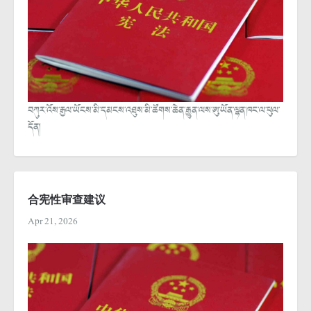
བཀུར་འོས་རྒྱལ་ཡོངས་མི་དམངས་འཐུས་མི་ཚོགས་ཆེན་རྒྱུན་ལས་ཨུ་ཡོན་ལྷན་ཁང་ལ་ཕུལ་
དོན།
合宪性审查建议
Apr 21, 2026