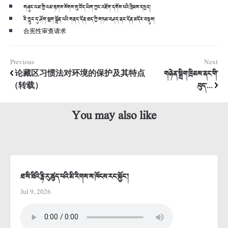
གཞུང་ལམ་གྱི་ལམ་རྟགས་སོགས་སུ་བོད་ཡིག་ཀྱང་འཇོག་དགོས་པའི་ཁྲིམས་དཔྱད།
རི་ཀླུང་དུ་ཤོག་སྦག་སྒྲོན་པའི་གནད་དོན་ཐད་ཀྱི་གཏམ་བཤད་ནང་དོན་མདོར་བསྡུས།
合宪性审查请求
Previous
Next
论藏区习惯法对环境的保护及其特点
གཉེན་སྒྲིག་ཁྲིམས་ནང་གི་
（转载）
བུད་...
You may also like
ཐ་སི་ཐིའི་རྙི་རུ་ཚུད་པའི་མི་རིགས་ས་ཁོངས་རང་སྐྱོང་།
Jul 9, 2026