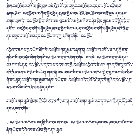
གྱིས་ངལ་རྩོལ་པ་བཀོལ་སྤྱོད་བྱས་པའི་ཉིན་མོ་ནས་བཟུང་ངལ་རྩོལ་པ་དང་ངལ་རྩོལ་འབྲེལ་བ་
ཆགསཤིང་། ངལ་རྩོལ་པ་བཀོལ་སྤྱོད་བྱེད་མཁན་གྱིས་ལས་མིའི་མིང་ཐོ་གསར་བཟོ་བྱས་དང་ཉར་
ཚགས་བྱས་ཏེ་། ངལ་རྩོལ་སྲིད་འཛིན་ལས་ཁུངས་སོགས་ཀྱིས་ཞིབ་བཤེར་བྱེད་སྐབས་མཁོ་སྤྲོད་བྱེད་
དགོས། ངལ་རྩོལ་དུ་བཀོལ་སྤྱོད་བྱེད་མཁན་གྱིས་ངེས་པར་དུ་ངལ་རྩོལ་པ་བཀོལ་སྤྱོད་བྱེད་པའི་ཉིན་
ནས་བཟུང་ངལ་རྩོལ་པ་དང་ངལ་རྩོལ་གན་རྒྱ་འཇོག་དགོས། ངལ་རྩོལ་
འབྲེལ་བ་ཆགས་ཀྱང་ཡིག་ཐོག་གི་ངལ་རྩོལ་གན་རྒྱ་མ་བཞག་ན། ངལ་རྩོལ་པ་བཀོལ་མཁན་གྱིས་ཟླ་
གཅིག་གི་ནང་ཚུན་ཡིག་ཐོག་གི་ངལ་རྩོལ་གན་རྒྱ་འཇོག་དགོས། གལ་ཏེ། ངལ་རྩོལ་གན་རྒྱ་་སྔོན་ལ་
བཞག་པ་ཡིན་ན། ངལ་རྩོལ་པ་དང་ལས་བདག་བར་གྱི་ངལ་རྩོལ་འབྲེལ་བ་ནི་ལས་ཀར་དངོས་སུ་བཀོལ་
བའི་ཉིན་ནས་མགོ་རྩོམ་གི་ཡོད། གལ་ཏེ། ལས་བདག་གིས་ངལ་རྩོལ་པ་བཀོལ་སྤྱོད་བྱས་ནས་ལོ་གཅིག་
གི་ནང་ཚུན་ངལ་རྩོལ་གན་རྒྱ་མ་བཞག་པ་ཡིན་ན། ངལ་རྩོལ་བ་དེར་ལོ་དེའི་ནང་གི་ཟླ་རེར་ངལ་རྩོལ་་གླ་
ཆ་ལྡབ་གཅིག་གི་འཐོལ་བ་སྤྲོད་དགོས།
ངལ་རྩོལ་གན་རྒྱའི་་ཁྲིམས་ཀྱི་དོན་ཙན་༡༧་ལྟར་ན། ངལ་རྩོལ་གན་རྒྱ་ཡི་ནང་དུ་གཤམ་གྱི་ནང་དོན་འདི་
དག་འདུས་དགོས།
༡ ངལ་རྩོལ་པ་བཀོལ་མཁན་གྱི་མིང་དང་ས་གནས། ངལ་རྩོལ་པ་བཀོལ་མཁན་ལས་ཁང་ངམ་ཚོགས་པ་
ཞིག་ཡིན་ན་དེའི་འགན་འཛིན་གྱི་གནས་ཚུལ།