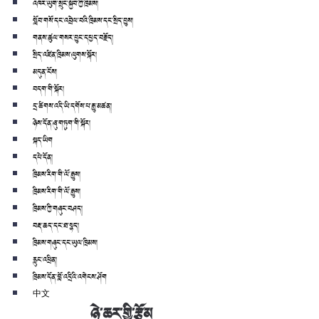
འཁོར་ཡུག་སྲུང་སྐྱོབ་ཀྱི་ཁྲིམས།
སློབ་གསོ་དང་འབྲེལ་བའི་ཁྲིམས་དང་སྲིད་བྱུས།
གནས་ཚུལ་གསར་བྱུང་དཔྱད་བརྗོད།
སྲིད་འཛིན་ཁྲིམས་ལུགས་སྐོར།
མདུན་ངོས།
བདག་གི་སྐོར།
དྲ་ཚིགས་འདི་ཡི་དགོས་པ་རྒྱུ་མཚན།
ཉེས་དོན་ཞུ་གཏུག་གི་སྐོར།
སྐད་ཡིག
དཔེ་དོན།
ཁྲིམས་རིག་གི་ལོ་རྒྱུས།
ཁྲིམས་རིག་གི་ལོ་རྒྱུས།
ཁྲིམས་ཀྱི་གཞུང་བཤད།
བརྡ་ཆད་དང་ཐ་སྙད།
ཁྲིམས་གཞུང་དང་ཡུལ་ཁྲིམས།
རླུང་འཕྲིན།
ཁྲིམས་དོན་བློ་འདྲིའི་འགེངས་ཤོག
中文
ཉེ་ཆར་གྱི་རྩོམ