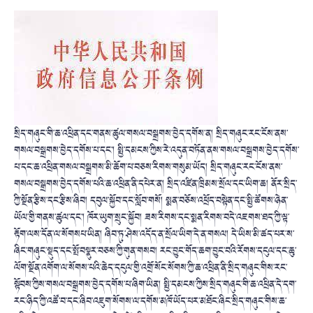
སྲིད་གཞུང་གི་ཆ་འཕྲིན་དང་གནས་ཚུལ་གསལ་བསྒྲགས་བྱེད་དགོས་ན། སྲིད་གཞུང་རང་ངོས་ནས་
གསལ་བསྒྲགས་བྱེད་དགོས་པ་དང་། སྤྱི་དམངས་ཀྱིས་རེ་འདུན་བཏོན་ནས་གསལ་བསྒྲགས་བྱེད་དགོས་
པ་དང་ཆ་འཕྲིན་གསལ་བསྒྲགས་མི་ཆོག་པ་བཅས་རིགས་གསུམ་ཡོད། སྲིད་གཞུང་རང་ངོས་ནས་
གསལ་བསྒྲགས་བྱེད་དགོས་པའི་ཆ་འཕྲིན་ནི་དཔེར་ན། སྲིད་འཛིན་ཁྲིམས་སྲོལ་དང་ཡིག་ཆ། ནོར་སྲིད་
ཀྱི་སྔོན་རྩིས་དང་རྩིས་ཞིབ། དབུལ་སྐྱོབ་དང་སློབ་གསོ། སྨན་བཅོས་འཕྲོད་བསྟེན་དང་སྤྱི་ཚོགས་ཉེན་
ཡོལ་གྱི་གནས་ཚུལ་དང་། ཁོར་ཡུག་སྲུང་སྐྱོབ། ཟས་རིགས་དང་སྨན་རིགས་བདེ་འཇགས་ཐད་ཀྱི་ལྟ་
རྟོག་ལས་དོན་ལ་སོགསཔ་ཡིན། ཞིབ་ཏུ་ཤེས་འདོད་ན་སྲོལ་ཡིག་དེ་ན་གསལ། དེ་ཡིས་མི་ཚད་པར་ས་
ཞིང་གཞུང་སྡུད་དང་སྤོ་བསྣུར་བཅས་ཀྱི་གུན་གསབ། རང་བྱུང་གོད་ཆག་བྱུང་བའི་རོགས་དངུལ་དང་ཆུ་
ལོག་སྔོན་འགོག་ལ་སོགས་པའི་ཆེད་དངུལ་གྱི་འགྲོ་སོང་སོགས་ཀྱི་ཆ་འཕྲིན་ནི་སྲིད་གཞུང་གིས་རང་
སྟོབས་ཀྱིས་གསལ་བསྒྲགས་བྱེད་དགོས་པ་ཞིག་ཡིན། སྤྱི་དམངས་ཀྱིས་སྲིད་གཞུང་གི་ཆ་འཕྲིན་དེ་དག་
རང་ཉིད་ཀྱི་འཚོ་བ་དང་ཞིབ་འཇུག་སོགས་ལ་དགོས་མཁོ་ཡོད་པར་མཐོང་ཞིང་སྲིད་གཞུང་གིས་ཆ་