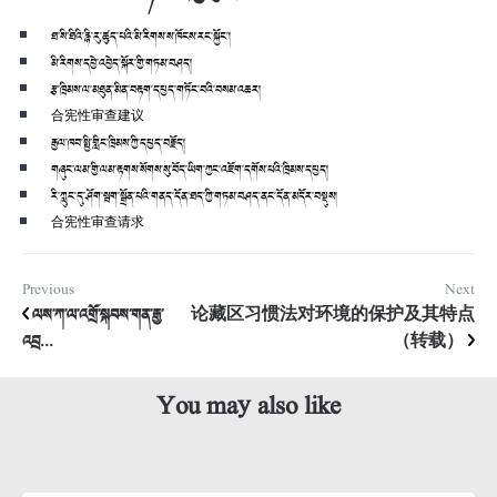
ཐ་སི་ཐིའི་རྙི་རུ་ཚུད་པའི་མི་རིགས་ས་ཁོངས་རང་སྐྱོང་།
མི་རིགས་དབྱེ་འབྱེད་སྐོར་གྱི་གཏམ་བཤད།
རྩ་ཁྲིམས་ལ་མཐུན་མིན་བརྟག་དཔྱད་གཏོང་བའི་བསམ་འཆར།
合宪性审查建议
རྒྱལ་ཁབ་སྤྱི་གླིང་ཁྲིམས་ཀྱི་དཔྱད་བརྗོད།
གཞུང་ལམ་གྱི་ལམ་རྟགས་སོགས་སུ་བོད་ཡིག་ཀྱང་འཇོག་དགོས་པའི་ཁྲིམས་དཔྱད།
རི་ཀླུང་དུ་ཤོག་སྦག་སྒྲོན་པའི་གནད་དོན་ཐད་ཀྱི་གཏམ་བཤད་ནང་དོན་མདོར་བསྡུས།
合宪性审查请求
Previous
Next
ལས་ཀ་ལ་འགྲོ་སྐབས་གན་རྒྱ་
论藏区习惯法对环境的保护及其特点
འབྲ...
（转载）
You may also like