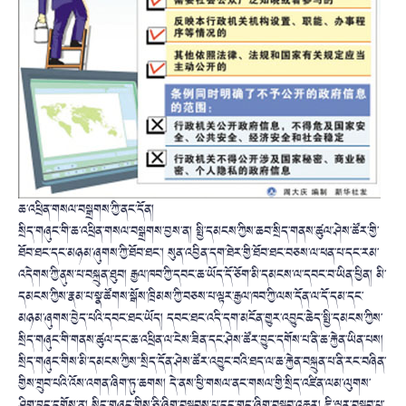
ཆ་འཕྲིན་གསལ་བསྒྲགས་ཀྱི་ནང་དོན།
སྲིད་གཞུང་གི་ཆ་འཕྲིན་གསལ་བསྒྲགས་བྱས་ན། སྤྱི་དམངས་ཀྱིས་ཆབ་སྲིད་གནས་ཚུལ་ཤེས་ཚོར་གྱི་
ཐོབ་ཐང་དང་མཉམ་ཞུགས་ཀྱི་ཐོབ་ཐང་། སུན་འབྱིན་དག་ཐེར་གྱི་ཐོབ་ཐང་བཅས་ལ་ཕན་པ་དང་རམ་
འདེགས་ཀྱི་ནུས་པ་བསྐྲུན་ཐུབ། རྒྱལ་ཁབ་ཀྱི་དབང་ཆ་ཡོད་དོ་ཅོག་མི་དམངས་ལ་དབང་བ་ཡིན་ཕྱིན། མི་
དམངས་ཀྱིས་རྣམ་པ་སྣ་ཚོགས་སྒོས་ཁྲིམས་ཀྱི་བཅས་པ་ལྟར་རྒྱལ་ཁབ་ཀྱི་ལས་དོན་ལ་དོ་དམ་དང་
མཉམ་ཞུགས་བྱེད་པའི་དབང་ཐང་ཡོད། དབང་ཐང་འདི་དག་མངོན་གྱུར་འབྱུང་ཆེད་སྤྱི་དམངས་ཀྱིས་
སྲིད་གཞུང་གི་གནས་ཚུལ་དང་ཆ་འཕྲིན་ལ་ངེས་ཟིན་དང་ཤེས་ཚོར་བྱུང་དགོས་པ་ནི་ཆ་རྐྱེན་ཡིན་པས།
སྲིད་གཞུང་གིས་མི་དམངས་ཀྱིས་་སྲིད་དོན་ཤེས་ཚོར་འབྱུང་བའི་ཐད་ལ་ཆ་རྐྱེན་བསྐྲུན་པ་ནི་རང་བཞིན་
གྱིས་གྲུབ་པའི་འོས་འགན་ཞིག་ཏུ་ཆགས། དེ་ནས་ཕྱི་གསལ་ནང་གསལ་གྱི་སྲིད་འཛིན་ལམ་ལུགས་
ཤིག་བྱུང་དགོས་ན། སྲིད་གཞུང་གིས་ཅི་ཞིག་བསྒྲུབས་པ་དང་གང་ཞིག་བསྒྲུབ་འཆར། ཇི་ལྟར་བསྒྲུབ་པ་