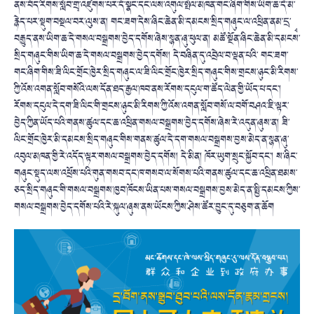
ནས་བོད་རིགས་སློབ་གྲྭ་འཛུགས་པར་དོ་སྣང་དང་ལས་འགུལ་སྤེལ་མཁན་གང་ཞིག་གིས་ཡིག་ཆ་དེ་མ་
རྙེད་པར་སྡུག་བསྔལ་བར་ལུས་ན། གང་ཟག་དེས་ཞིང་ཆེན་མི་དམངས་སྲིད་གཞུང་ལ་འཕྲིན་ནམ་དྲྭ་
བརྒྱུད་ནས་ཡིག་ཆ་དེ་གསལ་བསྒྲགས་བྱེད་དགོས་ཞེས་སྙན་ཞུ་ཕུལ་ན། མཚོ་སྔོན་ཞིང་ཆེན་མི་དམངས་
སྲིད་གཞུང་གིས་ཡིག་ཆ་དེ་གསལ་བསྒྲགས་བྱེད་དགོས། དེ་བཞིན་དུ་འབྲེལ་བ་ལྡན་པའི་ གང་ཟག་
གང་ཞིག་གིས་ཟི་ལིང་གྲོང་ཁྱེར་སྲིད་གཞུང་ལ་ཟི་ལིང་གྲོང་ཁྱེར་སྲིད་གཞུང་གིས་གྲངས་ཉུང་མི་རིགས་
ཀྱི་འོས་འགན་སློབ་གསོའི་ལས་དོན་ཐད་རྒྱལ་ཁབ་ནས་རོགས་དངུལ་ག་ཚོད་ལེན་གྱི་ཡོད་པ་དང་།
རོགས་དངུལ་དེ་དག་ཟི་ལིང་གི་གྲངས་ཉུང་མི་རིགས་ཀྱི་འོས་འགན་སློབ་གསོ་ལ་བགོ་བཤའ་ཇི་ལྟར་
བྱེད་ཀྱིན་ཡོད་པའི་གནས་ཚུལ་དང་ཆ་འཕྲིན་གསལ་བསྒྲགས་བྱེད་དགོས་ཞེས་རེ་འདུན་ཞུས་ན། ཟི་
ལིང་གྲོང་ཁྱེར་མི་དམངས་སྲིད་གཞུང་གིས་གནས་ཚུལ་དེ་དག་གསལ་བསྒྲགས་བྱས་མེད་ན་སྙན་ཞུ་
འབུལ་མཁན་གྱི་རེ་འདོད་ལྟར་གསལ་བསྒྲགས་བྱེད་དགོས། དེ་མིན། ཁོར་ཡུག་སྲུང་སྐྱོབ་དང་། ས་ཞིང་
གཞུང་སྡུད་ལས་འཕྲོས་པའི་གུན་གསབ་དང་ཁ་གསབ་ལ་སོགས་པའི་གནས་ཚུལ་དང་ཆ་འཕྲིན་ཐམས་
ཅད་སྲིད་གཞུང་གི་གསལ་བསྒྲགས་ཁྱབ་ཁོངས་ཡིན་པས་གསལ་བསྒྲགས་བྱས་མེད་ན་སྤྱི་དམངས་ཀྱིས་
གསལ་བསྒྲགས་བྱེད་དགོས་པའི་རེ་སྐུལ་ཞུས་ནས་ཡོངས་ཀྱིས་ཤེས་ཚོར་བྱུང་དུ་བཅུག་ན་ཆོག