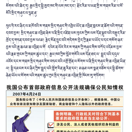
སོགས་པའི་ཆེད་དུ། རྒྱལ་སྲིད་སྤྱི་ཁྱབ་ཁང་གི་ལས་ཁང་དང་། རྫོང་རིམ་པ་ཡན་གྱི་ས་གནས་རིམ་པ་སོ་
སོའི་སྲིད་གཞུང་ལ་སྙན་ཞུ་
ཕུལ་ཏེ་རང་ཉིད་ལ་མཁོ་བའི་ས་གནས་སྲིད་གཞུང་གི་འབྲེལ་ཡོད་ཆ་འཕྲིན་བླངས་ན་ཆོག་པའི་གཏན་
དབབ་བྱས། སྲིད་གཞུང་ཆ་འཕྲིན་ཞེས་པ་ནི་སྲིད་འཛིན་ལས་ཁུངས་ཀྱིས་ལས་དོན་སྒྲུབ་པའི་བརྒྱུད་རིམ་
ཁྲོད་དུ་གཏན་དབབ་བྱས་པའམ། རྙེད་སོན་བྱུང་བའི་གདེགས་བྱེད་ཀྱི་རྣམ་པ་ཡོད་པ་དང་གསོག་ཉར་
བྱས་པའི་རྒྱུ་ཆའམ་ཆ་འཕྲིན་ལ་གོ དཔེར་ན་ལོར་རེར་ས་གནས་ཀྱི་གཞུང་གིས་བཀོད་འདོམས་བྱས་
པའི་རྣམ་གྲངས་ཀྱི་གནས་ཚུལ་དང་། རྒྱལ་ཁབ་ཀྱིས་སློབ་གསོའི་ལས་དོན་ཐད་ལ་ སྤྲད་པའི་དངུལ་
འབོར་དང་ས་གནས་སྲིད་གཞུང་གིས་བཏང་བའི་འགྲོ་གྲོན་ལ་སོགས་པ་ནི་སྲིད་གཞུང་གི་ཆ་འཕྲིན་ཡིན་
ལ། སྤྱི་དམངས་རང་ཉིད་ཀྱིས་སྤྲད་པའི་གློག་རིན་ཆུ་རིན་དང་། མཉམ་ལས་སྨན་བཅོས་དང་སྤྱི་ཚོགས་
ཉེན་ཡོལ་ལ་སོགས་པའི་གནས་ཚུལ་ཀྱང་སྲིད་གཞུང་ཆ་འཕྲིན་གྱི་ཁོངས་སུ་གཏོགས།