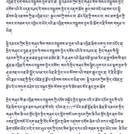
འཕྲིན་དེ་དག་གསལ་བསྒྲགས་བྱས་མེད་ཚེ། སྤྱི་དམངས་ཀྱིས་སྲིད་གཞུང་གིས་གསལ་བསྒྲགས་བྱེད་
དགོས་པའི་རེ་འདུན་བཤད་དེ་གསལ་བསྒྲགས་བྱེད་དུ་འཇུག་ཆོག རྒྱལ་ཁབ་བདེ་འཇགས་དང་སྤྱི་
ཚོགས་ཞི་འཇགས་ཀྱི་ཆ་འཕྲིན་དང་། རྒྱལ་ཁབ་ཀྱི་གསང་བ། ཚོང་དོན་གྱི་གསང་བ། གང་ཟག་སྒེར་གྱི་
གསང་བ་བཅས་དང་འབྲེལ་བ་ཡོད་པའི་ཆ་འཕྲིན་གསལ་བསྒྲགས་བྱས་མི་ཆོག་པ་ནི་རིགས་གསུམ་པ་
ཡིན།
སྤྱི་དམངས་ཀྱིས་སྲིད་གཞུང་གིས་གསལ་བསྒྲགས་མ་བྱས་པའི་ཆ་འཕྲིན་ཞིག་ལག་ཏུ་རག་འདོད་ན།
སྲིད་གཞུང་ལ་སྙན་ཞུ་བྱས་ཏེ་གསལ་བསྒྲགས་བྱེད་དགོས་པའི་རེ་བ་བཤད་ན། སྲིད་གཞུང་གི་སྤྱི་
དམངས་ཀྱི་རེ་ཞུ་རྒྱུ་མཚན་ལྡན་པར་མཐོང་ཚེ། རེ་ཞུ་ཞུས་པའི་ཉིན་བཅོ་ལྔའམ་རིང་ན་ཟླ་གཅིག་གི་ནང་
ཚུན་ཆ་འཕྲིན་དེ་གསལ་བསྒྲགས་བྱེད་དགོས། གལ་ཏེ་སྲིད་གཞུང་གིས་སྒྱིད་ལུག་དང་ངང་སྒུག་བྱས་ཏེ་
ཞུ་མཁན་ལ་ལན་མི་སྤྲོད་པའམ་དང་ལེན་མི་བྱེད་པ་ལ་སོགས་པའི་གནས་ཚུལ་བྱུང་ན། དེ་ནི་མི་རྩོལ་
བའི་རྣམ་པ་ཅན་གྱི་སྲིད་འཛིན་བྱ་རྩོལ་དམིགས་བསལ་བ་ཡིན་པས། སྤྱི་དམངས་ཀྱིས་སྲིད་འཛིན་བྱ་
རྩོལ་དེ་ལ་གཏུག་བཤེར་དང་བསྐྱར་གྲོས་སོགས་བྱས་ཏེ་ཐོབ་ཐང་སོར་ཆུད་བྱས་ཆོག
སྲིད་གཞུང་གི་ཆ་འཕྲིན་གསལ་བསྒྲགས་ཀྱི་འཁོར་བསྐྱོད་བྱེད་སྟངས་འདི་ང་ཚོས་དངོས་བྱུང་གི་དཔེ་
དོན་ཞིག་དང་སྦྱར་ནས་བཤད་ན་གོ་བདེ། དཔེར་ན་༡༩༩༧་ལོར་མཚོ་སྔོན་ཞིང་ཆེན་མི་དམངས་སྲིད་
གཞུང་གིས་ཟི་ལང་གྲོང་ཁྱེར་སྲིད་གཞུང་དང་སློབ་གསོ་ལས་ཁུངས་ཀྱིས་ཟི་ལིང་གྲོང་ཁྱེར་ནས་འོས་
འགན་སློབ་གསོ་ལོ་དགུ་ཅན་གྱི་བོད་སོག་སློབ་གྲྭ་ཞིག་་འཛུགས་དགོས་ཞེས་པའི་བཀའ་བསྒོ་ཡིག་ཆ་
ཞིག་བཟོས་ཡོད་པ་དེ་ད་བར་ཡུལ་དུས་ཀྱི་དབང་གིས་རྙེད་དཀའ་བའི་གནས་སུ་གྱུར་ཡོད་པས། ཟི་ལིང་