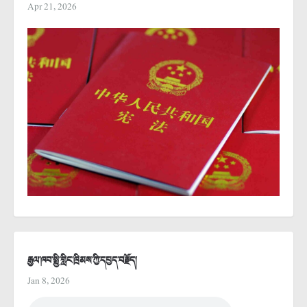
Apr 21, 2026
རྒྱལ་ཁབ་སྤྱི་གླིང་ཁྲིམས་ཀྱི་དཔྱད་བརྗོད།
Jan 8, 2026