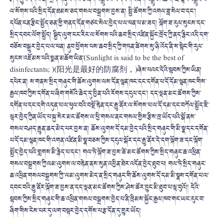
ལ་སོགས་པའི་སྲིད་དོན་ཐམས་ཅད་གསལ་བསྒྲགས་བྱས་ན། སྤྱི་ཚོགས་ཀྱི་འགལ་ཟླ་སེལ་བ་དང་།
དཔོན་ངན་རྩིང་སྤྱོད་ཅན་གྱི་གནད་དོན་གཙང་སེལ་བྱེད་པ་ལ་ཕན་པ་མ་ཟད། ལྐོག་ཟ་རུལ་སུངས་དང་
སྲིད་དབང་ལོག་སྤྱོད། སྒྱིད་ལུག་ངང་རིང་ལ་སོགས་པའི་ཆབ་སྲིད་འཛིན་སྐྱོང་ཁྲོད་ཀྱི་ནད་རྙིང་འདི་དག་
བཅོས་བསྒྱུར་བྱེད་པ་ལ་ཕན། ནུབ་ཕྱོགས་པས་ཆབ་སྲིད་ཀྱི་གཏན་ཚིགས་སུ་ཉི་འོད་ནི་ས་སྟེང་གི་རུལ་
སུངས་འཇོམས་པའི་སྨན་མཆོག་ཡིན་(Sunlight is said to be the best of
disinfectants; )(阳光是最好的防腐剂，)ཞེས་པའང་དེའི་སྟབས་ཀྱིས་ཡིན།
དཔེར་ན། ས་གནས་སྲིད་གཞུང་གི་ཆོས་ལུགས་ལས་དོན་ལྷན་ཁང་དང་དགོན་པ་དོ་དོམ་ལྷན་ཁང་གིས་
རྒྱལ་ཁབ་ཀྱིས་དགོན་པ་ཞིག་གསོའི་ཆེད་དུ་བྱིན་པའི་རོགས་དངུལ་དང་། དད་ལྡན་མང་ཚོགས་ཀྱིས་
དགོན་པ་དང་དགེ་འདུན་པ་ལ་ཕུལ་བའི་བསྔོ་རྟེན་དང་རྒྱུ་ནོར་ལ་སོགས་པ་ལ་དོ་དམ་དང་བཀོལ་སྤྱོད་ཇི་
ལྟར་བྱེད་ཀྱིན་ཡོད་པ་སྐྱ་སེར་མང་ཚོགས་ལ་ཕྱི་གསལ་ནང་གསལ་གྱིས་རྩིས་ཁྲ་ཡོད་པའི་སྒོ་ནས་
གསལ་བཤད་རྒྱུན་ཆད་མེད་པར་བྱས་ན། ཆོས་ལུགས་དོ་དམ་བྱེད་པའི་སྲིད་གཞུང་གི་མི་སྣ་དང་དགོན་
པ་དོ་དམ་ལྷན་ཁང་གི་འགན་འཛིན་མི་སྣ་བཅས་ཀྱིས་དངུལ་སྒོར་དང་རྒྱུ་ནོར་དེ་དག་ལྐོག་ཟ་དང་ལྐོག་
སྤྱོད་བྱེད་པའི་གླགས་མི་རྙེད་པ་དང་། གལ་ཏེ་ལྐོག་ཟ་བྱས་ཚེ་མང་ཚོགས་ཀྱིས་སྲིད་གཞུང་ཆ་འཕྲིན་
གསལ་བསྒྲགས་ཀྱི་ལམ་ལུགས་ལ་བརྟེན་ནས་སུན་འབྱིན་ཐེར་འདོན་བྱེད་ཐུབ་པ། གལ་ཏེ་སྲིད་གཞུང་
ཆ་འཕྲིན་གསལབསྒྲགས་ཀྱི་་ལམ་ལུགས་མེད་ན་སྲིད་གཞུང་གི་ཆོས་ལུགས་དོ་དམ་མི་སྣས་དགོན་པ་ལ་
དབང་བའི་རྒྱུ་ནོར་ལྐོག་ཟ་བྱས་ན་དད་ལྡན་མང་ཚོགས་ཀྱིས་ཤེས་ཚོར་བྱུང་མི་ཐུབ་པ་ལྟ་བུའོ།། དེའི་
སྟབས་ཀྱིས་སྲིད་གཞུང་གི་ཆ་འཕྲིན་གསལ་བསྒྲགས་བྱེད་པ་ནི་ཁྲིམས་སྐྱོང་རྒྱལ་ཁབ་གང་ཡང་རུང་བ་
ཞིག་གིས་ངེས་པར་དུ་ལག་བསྟར་བྱེད་དགོས་པ་རྩ་དོན་དུ་གྱུར་ཡོད།