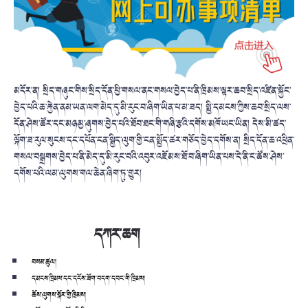
མདོར་ན། སྲིད་གཞུང་གིས་སྲིད་དོན་ཕྱི་གསལ་ནང་གསལ་བྱེད་པ་ནི་ཁྲིམས་ལྟར་ཆབ་སྲིད་འཛིན་སྐྱོང་
བྱེད་པའི་ཆ་རྐྱེན་ནམ་ཡན་ལག་མེད་དུ་མི་རུང་བ་ཞིག་ཡིན་པ་མ་ཟད། སྤྱི་དམངས་ཀྱིས་ཆབ་སྲིད་ལས་
དོན་ཤེས་ཚོར་དང་མཉམྱ་ཞུགས་བྱེད་པའི་ཐོབ་ཐང་གི་གཞི་རྩའི་དགོས་མཁོ་ཡང་ཡིན། དེས་མི་ཚད་
ལྐོག་ཟ་རུལ་སུངས་དང་དཔོན་ངན་སྒྱིད་ལུག་གྱི་ངན་སྤྱོད་ཚར་གཅོད་བྱེད་དགོས་ན། སྲིད་དོན་ཆ་འཕྲིན་
གསལ་བསྒྲགས་བྱེད་པ་ནི་མེད་དུ་མི་རུང་བའི་འབུར་འཇོམས་ཐོ་བ་ཞིག་ཡིན་པས་དེ་ནི་ང་ཚོས་ཤེས་
དགོས་པའི་ལམ་ལུགས་གལ་ཆེན་ཞིག་ཏུ་གྱུར།
དཀར་ཆག
བསམ་ཚུལ།
དམངས་ཁྲིམས་དང་དངོས་ཟོག་བདག་དབང་གི་ཁྲིམས།
ཆོས་ལུགས་སྐོར་གྱི་ཁྲིམས།