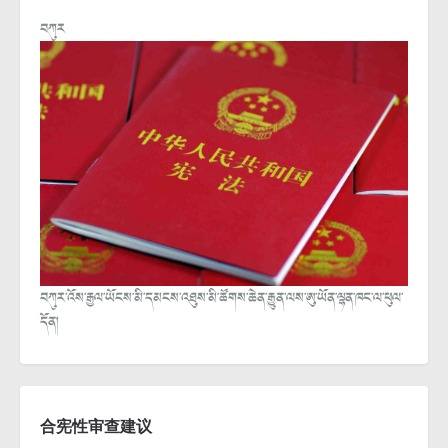
བཀུར
བཀུར་འོས་རྒྱལ་ཡོངས་མི་དམངས་འཐུས་མི་ཚོགས་ཆེན་རྒྱུན་ལས་ཨུ་ཡོན་ལྷན་ཁང་ལ་ཕུལ་
དོན།
合宪性审查建议