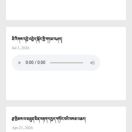
མི་རིགས་དབྱེ་འབྱེད་སྐོར་གྱི་གཏམ་བཤད།
Jul 3, 2026
རྩ་ཁྲིམས་ལ་མཐུན་མིན་བརྟག་དཔྱད་གཏོང་བའི་བསམ་འཆར།
Apr 21, 2026