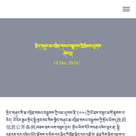
སྲིད་གཞུང་ཆ་འཕྲིན་གསལ་བསྒྲགས་ཀྱི་ཁྲིམས་ལུགས་
ཤེས་བྱ།
18 Dec 2018 |
སྲིད་གཞུང་གི་ཆ་འཕྲིན་གསལ་བསྒྲགས་ཀྱི་ལམ་ལུགས་ནི་༢༠༠༨་ཀྱི་ལོ་ནས་བཟུང་མགོ་ཚུགས་པ་
རེད། ལོ་དེར་རྒྱལ་སྲིད་སྤྱི་ཁྱབ་ཁང་གིས་༼སྲིད་གཞུང་ཆ་འཕྲིན་གསལ་བསྒྲགས་ཀྱི་སྲོལ་ཡིག་༽(政府
信息公开条例)བཅས་ནས་ལག་བསྟར་བྱས། སྲོལ་ཡིག་དེའི་གཏན་འཁེལ་ལྟར་ན། སྤྱི་
དམངས་དང་འབྲེལ་ཡོད་ཚོགས་པ་ཡིས་རང་ཉིད་ཀྱི་ཐོན་སྐྱེད་དང་འཚོ་བ། ཚན་རིག་ཞིབ་འཇུག་ལ་