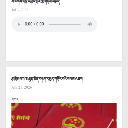
མི་རིགས་དབྱེ་འབྱེད་སྐོར་གྱི་གཏམ་བཤད།
Jul 3, 2026
རྩ་ཁྲིམས་ལ་མཐུན་མིན་བརྟག་དཔྱད་གཏོང་བའི་བསམ་འཆར།
Apr 21, 2026
བཀུར