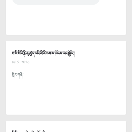
ཐ་སི་ཐིའི་རྙི་རུ་ཚུད་པའི་མི་རིགས་ས་ཁོངས་རང་སྐྱོང་།
Jul 9, 2026
གླེང་གཞི།