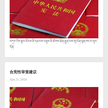
བཀུར་འོས་རྒྱལ་ཡོངས་མི་དམངས་འཐུས་མི་ཚོགས་ཆེན་རྒྱུན་ལས་ཨུ་ཡོན་ལྷན་ཁང་ལ་ཕུལ་
དོན།
合宪性审查建议
Apr 21, 2026