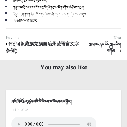
རྒྱལ་ཁབ་སྤྱི་གླིང་ཁྲིམས་ཀྱི་དཔྱད་བརྗོད།
གཞུང་ལམ་གྱི་ལམ་རྟགས་སོགས་སུ་བོད་ཡིག་ཀྱང་འཇོག་དགོས་པའི་ཁྲིམས་དཔྱད།
རི་ཀླུང་དུ་ཤོག་སྦག་སྒྲོན་པའི་གནད་དོན་ཐད་ཀྱི་གཏམ་བཤད་ནང་དོན་མདོར་བསྡུས།
合宪性审查请求
Previous
Next
评《阿坝藏族羌族自治州藏语言文字
སྨན་ཁང་ནས་བོད་སྐད་ཡིག་
条例》
བཀོལ་...
You may also like
ཐ་སི་ཐིའི་རྙི་རུ་ཚུད་པའི་མི་རིགས་ས་ཁོངས་རང་སྐྱོང་།
Jul 9, 2026