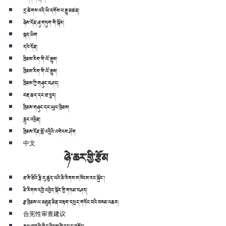
དྲ་ཚིགས་འདི་ཡི་དགོས་པ་རྒྱུ་མཚན།
ཉེས་དོན་ཞུ་གཏུག་གི་སྐོར།
སྐད་ཡིག
དཔེ་དོན།
ཁྲིམས་རིག་གི་ལོ་རྒྱུས།
ཁྲིམས་རིག་གི་ལོ་རྒྱུས།
ཁྲིམས་ཀྱི་གཞུང་བཤད།
བརྡ་ཆད་དང་ཐ་སྙད།
ཁྲིམས་གཞུང་དང་ཡུལ་ཁྲིམས།
རླུང་འཕྲིན།
ཁྲིམས་དོན་བློ་འདྲིའི་འགེངས་ཤོག
中文
ཉེ་ཆར་གྱི་རྩོམ
ཐ་སི་ཐིའི་རྙི་རུ་ཚུད་པའི་མི་རིགས་ས་ཁོངས་རང་སྐྱོང་།
མི་རིགས་དབྱེ་འབྱེད་སྐོར་གྱི་གཏམ་བཤད།
རྩ་ཁྲིམས་ལ་མཐུན་མིན་བརྟག་དཔྱད་གཏོང་བའི་བསམ་འཆར།
合宪性审查建议