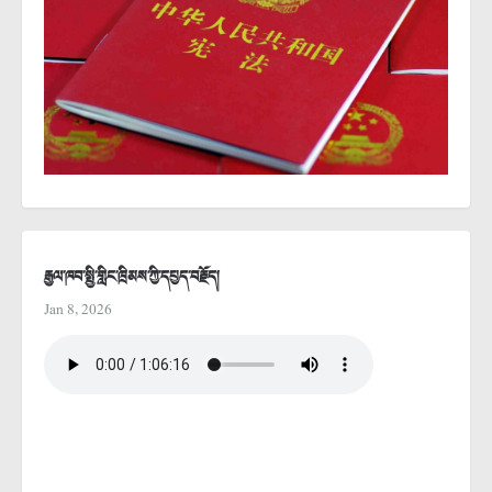
རྒྱལ་ཁབ་སྤྱི་གླིང་ཁྲིམས་ཀྱི་དཔྱད་བརྗོད།
Jan 8, 2026