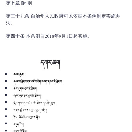
第七章 附 则
第三十九条 自治州人民政府可以依据本条例制定实施办
法。
第四十条 本条例自2018年9月1日起实施。
དཀར་ཆག
བསམ་ཚུལ།
དམངས་ཁྲིམས་དང་དངོས་ཟོག་བདག་དབང་གི་ཁྲིམས།
ཆོས་ལུགས་སྐོར་གྱི་ཁྲིམས།
འཁོར་ཡུག་སྲུང་སྐྱོབ་ཀྱི་ཁྲིམས།
སློབ་གསོ་དང་འབྲེལ་བའི་ཁྲིམས་དང་སྲིད་བྱུས།
གནས་ཚུལ་གསར་བྱུང་དཔྱད་བརྗོད།
སྲིད་འཛིན་ཁྲིམས་ལུགས་སྐོར།
མདུན་ངོས།
བདག་གི་སྐོར།