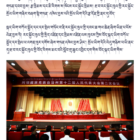
གཏན་དབབ་བྱས། རྩ་ཁྲིམས་དང་མི་རིགས་ས་ཁོངས་རང་སྐྱོང་ཁྲིམས། རྔ་བ་རང་སྐྱོང་ཁུལ་གྱི་རང་སྐྱོང་
སྲོལ་ཡིག་གཞིར་བཞག་སྟེ་གཏན་ འཁེལ་བྱས་པའི་སྲོལ་ཡིག་དེའི་རྩ་དོན་གྱི་ནང་དུ།བོད་
སྐད་ཡིག་བཀོལ་སྤྱོད་དང་དར་སྤེལ་གཏོང་བ་ནི་རང་སྐྱོང་ཁུལ་གྱི་དབང་ཆ་གལ་ཆེན་ཞིག་ཡིན་པ་ངོས་
ལེན་བྱས་ཏེ། རང་སྐྱོང་ཁུལ་གྱི་སྲིད་འཛིན་དང་ཁྲིམས་འཛིན་ལས་ཁུངས་ཀྱིས་བོད་སྐད་ཡིག་བཀོལ་
སྤྱོད་དར་སྤེལ་ལ་འགན་ཁུར་དགོས་ཞེས་གཏན་འཁེལ་བྱས་ཤིང་། སྲོལ་ཡིག་དེའི་ལེའུ་གཉིས་པ་ཡི་ནང་
དུ།རྔ་བ་རང་སྐྱོང་ཁུལ་གྱི་བོད་རིགས་མང་བའི་སློབ་གྲྭ་ཆུང་འབྲིང་དག་གིས་བོད་སྐད་ཡིག་གིས་