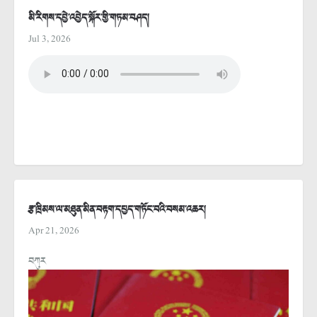
མི་རིགས་དབྱེ་འབྱེད་སྐོར་གྱི་གཏམ་བཤད།
Jul 3, 2026
རྩ་ཁྲིམས་ལ་མཐུན་མིན་བརྟག་དཔྱད་གཏོང་བའི་བསམ་འཆར།
Apr 21, 2026
བཀུར