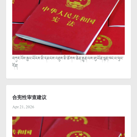
བཀུར་འོས་རྒྱལ་ཡོངས་མི་དམངས་འཐུས་མི་ཚོགས་ཆེན་རྒྱུན་ལས་ཨུ་ཡོན་ལྷན་ཁང་ལ་ཕུལ་
དོན།
合宪性审查建议
Apr 21, 2026