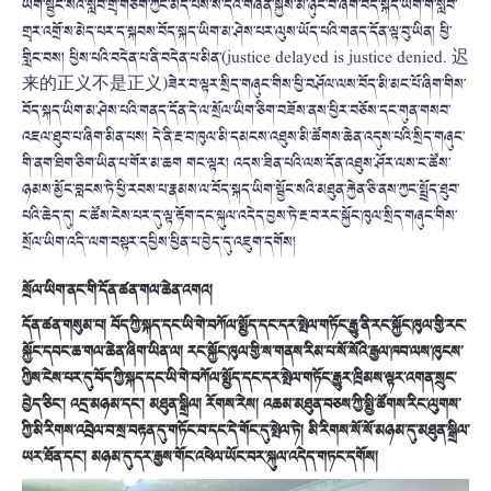
ཡིག་སྦྱོང་སའི་སློབ་གྲྭ་གཅིག་ཀྱང་མེད་པས་ས་དེའི་གཞོན་སྐྱེས་མི་ཉུང་བ་ཞིག་བོད་སྐད་ཡིག་གི་སློབ་
གྲྭར་འགྲོ་ས་མེད་པར་ད་སྐབས་བོད་སྐད་ཡིག་མ་ཤེས་པར་ལུས་ཡོད་པའི་གནད་དོན་ལྟ་བུ་ཡིན། ཕྱི་
གླིང་བས། ཕྱིས་པའི་བདེན་པ་ནི་བདེན་པ་མིན་(justice delayed is justice denied. 迟
来的正义不是正义)ཟེར་བ་ལྟར་སྲིད་གཞུང་གིས་ཕྱི་བཤོལ་ལས་བོད་མི་མང་པོ་ཞིག་གིས་
བོད་སྐད་ཡིག་མ་ཤེས་པའི་གནད་དོན་དེ་ལ་སྲོལ་ཡིག་ཅིག་བཟོས་ནས་ཕྱིར་བཅོས་དང་གུན་གསབ་
འཇལ་ཐུབ་པ་ཞིག་མིན་པས། དེ་ནི་རྔ་བ་ཁུལ་མི་དམངས་འཐུས་མི་ཚོགས་ཆེན་འདུས་པའི་སྲིད་གཞུང་
གི་ནག་ཐིག་ཅིག་ཡིན་པ་གོར་མ་ཆག གང་ལྟར། འདས་ཟིན་པའི་ལས་དོན་འཐུས་ཤོར་ལས་ང་ཚོས་
ཉམས་མྱོང་བླངས་ཏེ་ཕྱི་རབས་པ་རྣམས་ལ་བོད་སྐད་ཡིག་སྦྱོང་སའི་མཐུན་རྐྱེན་ཅི་ནས་ཀྱང་སྤྲོད་ཐུབ་
པའི་ཆེད་དུ། ང་ཚོས་ངེས་པར་དུ་ལྟ་རྟོག་དང་སྐུལ་འདེད་བྱས་ཏེ་རྔ་བ་རང་སྐྱོང་ཁུལ་སྲིད་གཞུང་གིས་
སྲོལ་ཡིག་འདི་་ལག་བསྟར་དཔྱིས་ཕྱིན་པ་བྱེད་དུ་འཇུག་དགོས།
སྲོལ་ཡིག་ནང་གི་དོན་ཚན་གལ་ཆེན་འགའ།
དོན་ཚན་གསུམ་པ། བོད་ཀྱི་སྐད་དང་ཡི་གེ་བཀོལ་སྤྱོད་དང་དར་སྤེལ་གཏོང་རྒྱུ་ནི་རང་སྐྱོང་ཁུལ་གྱི་རང་
སྐྱོང་དབང་ཆ་གལ་ཆེན་ཞིག་ཡིན་ལ། རང་སྐྱོང་ཁུལ་གྱི་ས་གནས་རིམ་པ་སོ་སོའི་རྒྱལ་ཁབ་ལས་ཁུངས་
ཀྱིས་ངེས་པར་དུ་བོད་ཀྱི་སྐད་དང་ཡི་གེ་བཀོལ་སྤྱོད་དང་དར་སྤེལ་གཏོང་རྒྱུར་ཁྲིམས་ལྟར་འགན་སྲུང་
བྱེད་ཅིང་། འདྲ་མཉམ་དང་། མཐུན་སྒྲིལ། རོགས་རེས། འཆམ་མཐུན་བཅས་ཀྱི་སྤྱི་ཚོགས་རིང་ལུགས་
ཀྱི་མི་རིགས་འབྲེལ་བ་སྲ་བརྟན་དུ་གཏོང་བ་དང་དེ་གོང་དུ་སྤེལ་ཏེ། མི་རིགས་སོ་སོ་མཉམ་དུ་མཐུན་སྒྲིལ་
ཡར་ཐོན་དང་། མཉམ་དུ་དར་རྒྱས་གོང་འཕེལ་ཡོང་བར་སྐུལ་འདེད་གཏང་དགོས།