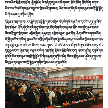
རང་བཞིན་གྱི་ཁྲིམས་སྲོལ། སྒྲིག་སྲོལ། དེ་བཞིན་བསྒྲགས་ཡིག་དང་། གྲོས་ཆོད། ཆོད་དོན། བཀའ་
ཡིག་གལ་ཆེན་སོགས་ཁྱབ་བསྒྲགས་བྱེད་པའི་སྐབས་སུ། ངེས་པར་དུ་བོད་ཡིག་དང་རྒྱལ་ཁབ་ཀྱི་སྤྱི་སྤྱོད་
ཡི་གེ་མཉམ་དུ་བཀོལ་དགོས།
དོན་ཚན་བཅུ་དགུ་བ། རང་སྐྱོང་ཁུལ་གྱི་སྤྱི་དམངས་ཀྱིས་བོད་ཡིག་གིས་ཞུ་ཡིག་དང་རེ་འདུན་ཞུ་ཡིག་
བྲིས་ཆོག་ལ། ཐོ་འགོད་རེའུ་མིག་སྣ་ཚོགས་ཀྱང་བོད་ཡིག་གིས་བསྐངས་ཆོག རང་སྐྱོང་ཁུལ་མངའ་
ཁོངས་ཀྱི་སྦྲག་སྲིད་དང་། འཕྲིན་སྐྱེལ། དངུལ་རྩ། འགྲིམ་འགྲུལ། ཁྲལ་དོན། ཉེན་འགོག་འགན་བཅོལ།
མེ་སྐྱོན་འགོག་གསོད། སྨན་བཅོས་འཕྲོད་བསྟེན་སོགས་སྤྱི་པའི་ཞབས་ཞུ་རང་བཞིན་གྱི་ལས་ཁུངས་དང་
འགྲུལ་སྐྱེལ་རླངས་འཁོར་ས་ཚིགས། གནམ་གྲུ་ཐང་། མེ་འཁོར་འབབ་ཚིགས་སོགས་མི་ཚོགས་འདུ་སའི་
དྲན་སྐུལ་དང་། ཉེན་བརྡ། བསྒྲགས་ཡིག ལམ་སྟོན། ཕྱོགས་སྟོན་ཡི་གེ་དང་། ཞབས་ཞུའི་བྱང་བུ་སོགས་
སུ་བོད་ཡིག་དང་རྒྱལ་ཁབ་ཀྱི་སྤྱི་སྤྱོད་ཡི་གེ་མཉམ་དུ་བཀོལ་ཆོག ཚོང་མགྲོན་ཞབས་ཞུའི་དྲན་སྐུལ་ལ་
བོད་སྐད་དང་རྒྱལ་ཁབ་ཀྱི་སྤྱི་སྐད་གཉིས་ཀྱིས་ཞབས་ཞུ་བྱ་དགོས།