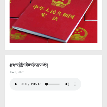
རྒྱལ་ཁབ་སྤྱི་གླིང་ཁྲིམས་ཀྱི་དཔྱད་བརྗོད།
Jan 8, 2026