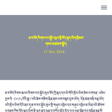
རྔ་བ་བོད་རིགས་རང་སྐྱོང་ཁུལ་གྱི་བོད་སྐད་ཡིག་ཁྲིམས་
གསར་མཚམས་སྦྱོར།
17 Nov 2018 |
རྔ་བ་བོད་རིགས་ཆའང་རིགས་རང་སྐྱོང་ཁུལ་བོད་ཀྱི་སྐད་དང་ཡི་གེའི་སྲོལ་ཡིག་ཅེས་པ་གཏན་ འཁེལ་
བྱས་ཏེ་ ༢༠༡༨་ལོའི་ཟླ་༩་པའི་ཚེས་གཅིག་ཉིན་ནས་ལག་བསྟར་བྱས་ཡོད། དོན་ཚན་བཞི་བཅུ་ཡོད་
པའི་སྲོལ་ཡིག་དེའི་ནང་དུ།རྔ་བ་རང་སྐྱོང་ཁུལ་གྱི་གཞུང་འབྲེལ་དང་གཞུང་འབྲེལ་མ་ཡིན་པའི་ཚོགས་
པ་བཅས་ཀྱིས་བོད་སྐད་ཡིག་ཇི་ལྟར་ཚད་ལྡན་དུ་བཀོལ་སྤྱོད་བྱེད་པ་ལ་ལམ་སྟོན་རང་བཞིན་ཅན་གྱི་