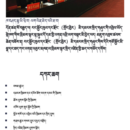
ཁ་བཤད་ཆུ་ཡི་ཝི་བ། ལག་ལེན་མེད་པའི་རྔ་བ།
དོན་ཚན་སོ་བརྒྱད་པ། རང་སྐྱོང་ཁུལ་དང་རྫོང་（གྲོང་ཁྱེར）མི་དམངས་སྲིད་གཞུང་གི་འབྲེལ་ཡོད་
སྡེ་ཁག་གིས་ཁྲིམས་ལྟར་ལྟ་སྐུལ་དོ་དམ་གྱི་འགན་འཁྲི་ལག་བསྟར་མི་བྱེད་པར། མཇུག་འབྲས་ཚབས་
ཆེན་བཟོས་ན། རང་སྐྱོང་ཁུལ་དང་རྫོང་（གྲོང་ཁྱེར）མི་དམངས་སྲིད་གཞུང་གིས་དེའི་གཙོ་སྐྱོང་མི་
སྣ་དང་ཐད་ཀར་འགན་འཁུར་མཁན་ལ་ཁྲིམས་ལྟར་སྲིད་འཛིན་གྱི་ཆད་པ་གཅོད་དགོས།
དཀར་ཆག
བསམ་ཚུལ།
དམངས་ཁྲིམས་དང་དངོས་ཟོག་བདག་དབང་གི་ཁྲིམས།
ཆོས་ལུགས་སྐོར་གྱི་ཁྲིམས།
འཁོར་ཡུག་སྲུང་སྐྱོབ་ཀྱི་ཁྲིམས།
སློབ་གསོ་དང་འབྲེལ་བའི་ཁྲིམས་དང་སྲིད་བྱུས།
གནས་ཚུལ་གསར་བྱུང་དཔྱད་བརྗོད།
སྲིད་འཛིན་ཁྲིམས་ལུགས་སྐོར།