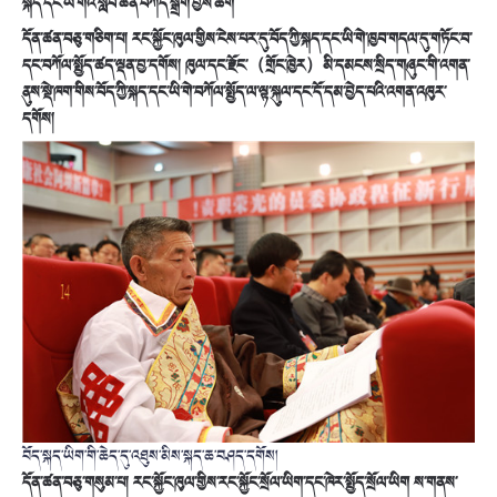
སྐད་དང་ཡི་གེའི་སློབ་ཚན་བཀོད་སྒྲིག་བྱས་ཆོག
དོན་ཚན་བཅུ་གཅིག་པ། རང་སྐྱོང་ཁུལ་གྱིས་ངེས་པར་དུ་བོད་ཀྱི་སྐད་དང་ཡི་གེ་ཁྱབ་གདལ་དུ་གཏོང་བ་
དང་བཀོལ་སྤྱོད་ཚད་ལྡན་བྱ་དགོས། ཁུལ་དང་རྫོང་（གྲོང་ཁྱེར）མི་དམངས་སྲིད་གཞུང་གི་འགན་
ནུས་སྡེ་ཁག་གིས་བོད་ཀྱི་སྐད་དང་ཡི་གེ་བཀོལ་སྤྱོད་ལ་ལྟ་སྐུལ་དང་དོ་དམ་བྱེད་པའི་འགན་འཁུར་
དགོས།
བོད་སྐད་ཡིག་གི་ཆེད་དུ་འཐུས་མིས་སྐད་ཆ་བཤད་དགོས།
དོན་ཚན་བཅུ་གསུམ་པ། རང་སྐྱོང་ཁུལ་གྱིས་རང་སྐྱོང་སྲོལ་ཡིག་དང་ཁེར་སྤྱོད་སྲོལ་ཡིག ས་གནས་