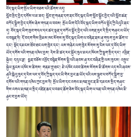
བོད་སྐད་ཡིག་སྲོལ་ཡིག་བཅས་པའི་ཚོགས་འདུ།
སློབ་ཁྲིད་བྱེད་དགོས་པ་མ་ཟད། སློབ་གྲྭ་གཞན་དག་ནང་བོད་སྐད་ཡིག་སློབ་སྦྱོང་བྱེད་པའི་སློབ་ཚན་
བཀོད་སྒྲིག་བྱེད་དགོས་ཞེས་གཏན་ལ་བབས། སྲོལ་ཡིག་དེའི་བོད་སྐད་ཡིག་བཀོལ་སྤྱོད་ཀྱི་ལེའུའི་ནང་
དུ། བོད་སྐད་ཡིག་ཁྱབ་གདལ་དང་ཚད་ལྡན་དུ་བཀོལ་སྤྱོད་བྱེད་པའི་འགན་ཁུར་དེ་སྲིད་གཞུང་ལ་ཡོད་
པ་བསྟན་ཏེ། དོ་བདག་གིས་ཁྲིམས་ཁང་སོགས་སུ་བོད་སྐད་ཡིག་ལ་བརྟེན་ནས་ཞུ་གཏུག་བྱས་ཆོག་པ་
དང་། སྡོད་དམངས་ཐོབ་ཐང་ལག་ཁྱེར་དང་། ལས་གཉེར་ལག་ཁྱེར་སོགས་སུ་ངེས་པར་དུ་བོད་ཡིག་
ཡོད་དགོས་པའི་གཏན་འཁེལ་བྱས། དེས་མི་ཚད་རང་སྐྱོང་ཁུལ་མངའ་ཁོངས་ཀྱི་སྦྲག་སྲིད་དང་། འཕྲིན་
སྐྱེལ། དངུལ་རྩ། སྨན་བཅོས་འཕྲོད་བསྟེན་སོགས་སྤྱི་པའི་ཞབས་ཞུ་རང་བཞིན་གྱི་ལས་ཁུངས། འགྲུལ་
སྐྱེལ་རླངས་འཁོར་ས་ཚིགས། གནམ་གྲུ་ཐང་། མེ་འཁོར་འབབ་ཚིགས་སོགས་མི་ཚོགས་འདུ་སའི་ཞབས་
ཞུའི་སྒེའུ་ཁུང་དུ་ངེས་པར་དུ་བོད་ཀྱི་སྐད་དང་ཡི་གེར་བྱང་ཆ་ཡོད་པའི་ལས་སྒྲུབ་པ་བཀོད་སྒྲིག་བྱ་
དགོས་པའི་གཏན་འཁེལ་ཀྱང་བྱས་ཏེ། སྲོལ་ཡིག་དང་འགལ་མཁན་བྱུང་ན་མི་དམངས་སྲིད་གཞུང་
གིས་འགལ་མཁན་ལ་སྲིད་འཛིན་ཆད་པ་བཅད་ཆོག་ཅེས་བོད་སྐད་ཡིག་ལ་ཕན་པའི་གཏན་འཁེལ་མི་
ཉུང་བ་བྱས་ཡོད།