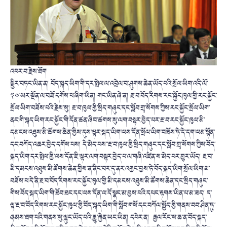
འཕར་བ་རྗེས་ཐོག
སྤྱིར་བཏང་ཡིན་ན། བོད་སྐད་ཡིག་གི་དར་སྤེལ་ལ་འབྲེལ་བ་ཤུགས་ཆེན་ཡོད་པའི་སྲོལ་ཡིག་འདི་ལོ་
༣༠་ཡར་སྔོན་ལ་བཟོ་དགོས་པ་ཞིག་ཡིན། གང་ཡིན་ཞེ་ན། རྔ་བ་བོད་རིགས་རང་སྐྱོང་ཁུལ་གྱི་རང་སྐྱོང་
སྲོལ་ཡིག་བཟོས་པའི་རྗེས་སུ། རྔ་བ་ཁུལ་གྱི་སྲིད་གཞུང་དང་སློབ་གྲྭ་སོགས་ཀྱིས་རང་སྐྱོང་སྲོལ་ཡིག་
ནང་གི་སྐད་ཡིག་རང་སྐྱོང་གི་དོན་ཚན་ཞིབ་ཚགས་སུ་ལག་བསྟར་བྱེད་པར་རྔ་བ་རང་སྐྱོང་ཁུལ་མི་
དམངས་འཐུས་མི་ཚོགས་ཆེན་གྱིས་དུས་ལྟར་སྐད་ཡིག་ལས་དོན་སྲོལ་ཡིག་བཟོས་ཏེ་དེ་དག་ལམ་སྟོན་
དང་བཀོད་འཆར་བྱེད་དགོས་པས། དེ་མེད་པས་་རྔ་བ་ཁུལ་གྱི་སྲིད་གཞུང་དང་སློབ་གྲྭ་སོགས་ཀྱིས་བོད་
སྐད་ཡིག་དར་སྤེལ་གྱི་ལས་དོན་ཇི་ལྟར་ལག་བསྟར་བྱེད་པ་ལ་གཞི་འཛིན་ས་མེད་པར་གྱུར་ཡོད། རྔ་བ་
མི་དམངས་འཐུས་མི་ཚོགས་ཆེན་གྱིས་ན་ནིང་བར་དུ་ནར་འགྱང་བྱས་ཏེ་བོད་སྐད་ཡིག་སྲོལ་ཡིག་མ་
བཟོས་པ་དེ་ནི་རྔ་བ་བོད་རིགས་རང་སྐྱོང་ཁུལ་གྱི་མི་དམངས་འཐུས་མི་ཚོགས་ཆེན་དང་སྲིད་གཞུང་
གིས་བོད་སྐད་ཡིག་གི་ཐོབ་ཐང་དང་ལས་དོན་ལ་དོ་སྣང་མ་བྱས་པའི་དཔང་རྟགས་ཡིན་པ་མ་ཟད། ད་
ལྟ་རྔ་བ་བོད་རིགས་རང་སྐྱོང་ཁུལ་གྱི་བོད་སྐད་ཡིག་གི་སློབ་གསོ་དང་བཀོལ་སྤྱོད་གྱི་གནས་བབ་ཤིན་ཏུ་
ཉམས་ཐག་པའི་གནས་སུ་ལྷུང་ཡོད་པའི་རྒྱུ་རྐྱེན་ཡང་ཡིན། དཔེར་ན། རྒྱལ་རོང་ས་ཆ་ན་བོད་སྐད་