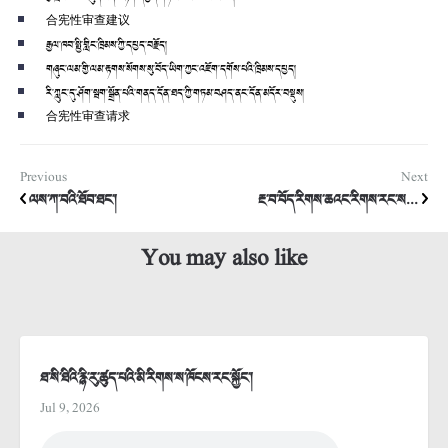
合宪性审查建议
རྒྱལ་ཁབ་སྤྱི་གླིང་ཁྲིམས་ཀྱི་དཔྱད་བརྗོད།
གཞུང་ལམ་གྱི་ལམ་རྟགས་སོགས་སུ་བོད་ཡིག་ཀྱང་འཇོག་དགོས་པའི་ཁྲིམས་དཔྱད།
རི་ཀླུང་དུ་ཤོག་སྦག་སྒྲོན་པའི་གནད་དོན་ཐད་ཀྱི་གཏམ་བཤད་ནང་དོན་མདོར་བསྡུས།
合宪性审查请求
Previous
Next
ལས་ཀ་བའི་ཐོབ་ཐང་།
རྔ་བ་བོད་རིགས་ཆའང་རིགས་རང་ས...
You may also like
ཐ་སི་ཐིའི་རྙི་རུ་ཚུད་པའི་མི་རིགས་ས་ཁོངས་རང་སྐྱོང་།
Jul 9, 2026