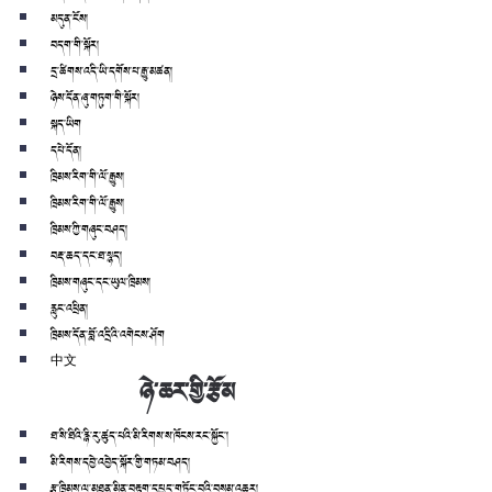
མདུན་ངོས།
བདག་གི་སྐོར།
དྲ་ཚིགས་འདི་ཡི་དགོས་པ་རྒྱུ་མཚན།
ཉེས་དོན་ཞུ་གཏུག་གི་སྐོར།
སྐད་ཡིག
དཔེ་དོན།
ཁྲིམས་རིག་གི་ལོ་རྒྱུས།
ཁྲིམས་རིག་གི་ལོ་རྒྱུས།
ཁྲིམས་ཀྱི་གཞུང་བཤད།
བརྡ་ཆད་དང་ཐ་སྙད།
ཁྲིམས་གཞུང་དང་ཡུལ་ཁྲིམས།
རླུང་འཕྲིན།
ཁྲིམས་དོན་བློ་འདྲིའི་འགེངས་ཤོག
中文
ཉེ་ཆར་གྱི་རྩོམ
ཐ་སི་ཐིའི་རྙི་རུ་ཚུད་པའི་མི་རིགས་ས་ཁོངས་རང་སྐྱོང་།
མི་རིགས་དབྱེ་འབྱེད་སྐོར་གྱི་གཏམ་བཤད།
རྩ་ཁྲིམས་ལ་མཐུན་མིན་བརྟག་དཔྱད་གཏོང་བའི་བསམ་འཆར།