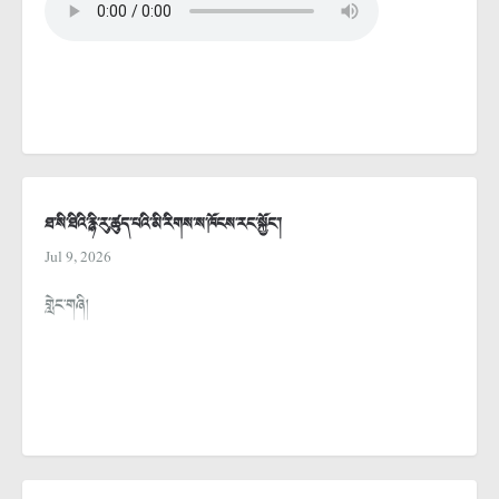
ཐ་སི་ཐིའི་རྙི་རུ་ཚུད་པའི་མི་རིགས་ས་ཁོངས་རང་སྐྱོང་།
Jul 9, 2026
གླེང་གཞི།