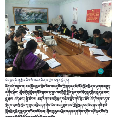
བོད་སྐད་ཡིག་སྲོལ་ཡིག་གི་འཆར་ཟིན་ལ་གྲོས་བསྡུར་བྱེད་པ།
དོན་ཚན་བརྒྱད་པ། རང་སྐྱོང་ཁུལ་གྱིས་ངེས་པར་དུ་བོད་ཀྱི་སྐད་དང་ཡི་གེའི་སློབ་ཁྲིད་ལ་ཤུགས་བསྣན་
དགོས་ཤིང་། སློབ་སྔོན་སློབ་གསོའི་སྐབས་སུ་རྒྱལ་ཁབ་ཀྱི་སྤྱི་སྤྱོད་སྐད་དང་བོད་སྐད་ཀྱིས་སྐད་ཆ་དང་།
སྒྱུ་རྩལ། བདེ་ཐང་། སྤྱི་ཚོགས། ཚན་རིག་བཅས་ཀྱི་སྐད་གཉིས་སློབ་གསོ་སྤེལ་ཆོག བོད་རིགས་འདུས་
སྡོད་ས་ཁུལ་གྱི་སློབ་གྲྭ་ཆུང་འབྲིང་དག་གིས་ངེས་པར་དུ་རྒྱལ་ཁབ་ཀྱི་སྤྱི་སྐད་དང་བོད་སྐད་གཞི་རྩའི་
སློབ་ཁྲིད་བྱེད་སྤྱད་དུ་བཀོལ་དགོས་ལ། སློབ་གྲྭ་ཆུང་འབྲིང་གཞན་དག་གིས་དགོས་མཁོ་ལྟར་བོད་ཀྱི་