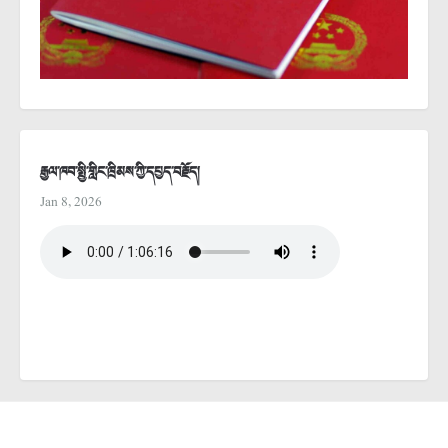
རྒྱལ་ཁབ་སྤྱི་གླིང་ཁྲིམས་ཀྱི་དཔྱད་བརྗོད།
Jan 8, 2026