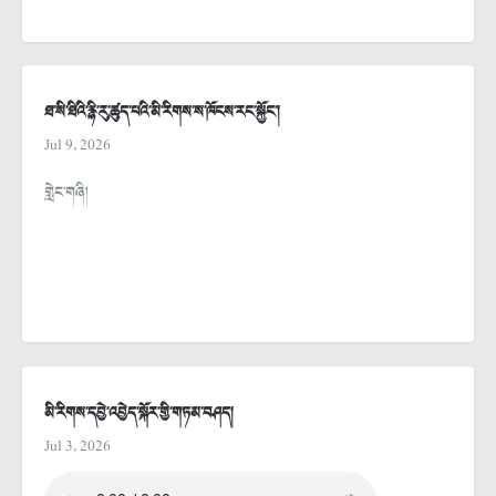
ཐ་སི་ཐིའི་རྙི་རུ་ཚུད་པའི་མི་རིགས་ས་ཁོངས་རང་སྐྱོང་།
Jul 9, 2026
གླེང་གཞི།
མི་རིགས་དབྱེ་འབྱེད་སྐོར་གྱི་གཏམ་བཤད།
Jul 3, 2026