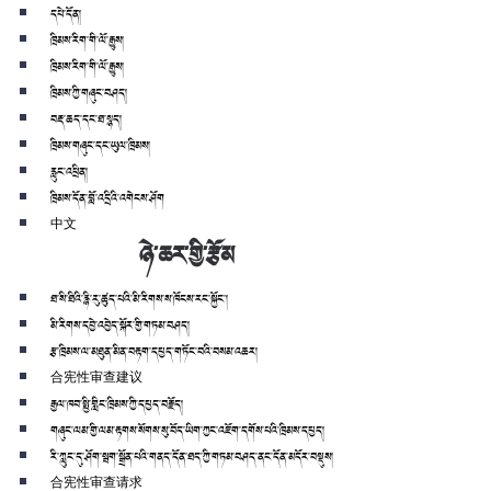
དཔེ་དོན།
ཁྲིམས་རིག་གི་ལོ་རྒྱུས།
ཁྲིམས་རིག་གི་ལོ་རྒྱུས།
ཁྲིམས་ཀྱི་གཞུང་བཤད།
བརྡ་ཆད་དང་ཐ་སྙད།
ཁྲིམས་གཞུང་དང་ཡུལ་ཁྲིམས།
རླུང་འཕྲིན།
ཁྲིམས་དོན་བློ་འདྲིའི་འགེངས་ཤོག
中文
ཉེ་ཆར་གྱི་རྩོམ
ཐ་སི་ཐིའི་རྙི་རུ་ཚུད་པའི་མི་རིགས་ས་ཁོངས་རང་སྐྱོང་།
མི་རིགས་དབྱེ་འབྱེད་སྐོར་གྱི་གཏམ་བཤད།
རྩ་ཁྲིམས་ལ་མཐུན་མིན་བརྟག་དཔྱད་གཏོང་བའི་བསམ་འཆར།
合宪性审查建议
རྒྱལ་ཁབ་སྤྱི་གླིང་ཁྲིམས་ཀྱི་དཔྱད་བརྗོད།
གཞུང་ལམ་གྱི་ལམ་རྟགས་སོགས་སུ་བོད་ཡིག་ཀྱང་འཇོག་དགོས་པའི་ཁྲིམས་དཔྱད།
རི་ཀླུང་དུ་ཤོག་སྦག་སྒྲོན་པའི་གནད་དོན་ཐད་ཀྱི་གཏམ་བཤད་ནང་དོན་མདོར་བསྡུས།
合宪性审查请求