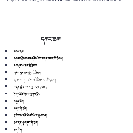
http://www.scio.gov.cn/wz/Document/1492804/1492804.htm
དཀར་ཆག
བསམ་ཚུལ།
དམངས་ཁྲིམས་དང་དངོས་ཟོག་བདག་དབང་གི་ཁྲིམས།
ཆོས་ལུགས་སྐོར་གྱི་ཁྲིམས།
འཁོར་ཡུག་སྲུང་སྐྱོབ་ཀྱི་ཁྲིམས།
སློབ་གསོ་དང་འབྲེལ་བའི་ཁྲིམས་དང་སྲིད་བྱུས།
གནས་ཚུལ་གསར་བྱུང་དཔྱད་བརྗོད།
སྲིད་འཛིན་ཁྲིམས་ལུགས་སྐོར།
མདུན་ངོས།
བདག་གི་སྐོར།
དྲ་ཚིགས་འདི་ཡི་དགོས་པ་རྒྱུ་མཚན།
ཉེས་དོན་ཞུ་གཏུག་གི་སྐོར།
སྐད་ཡིག