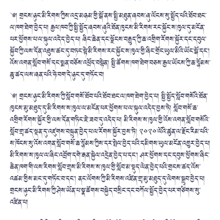
༄། གྲངས་ཉུང་མི་རིགས་ཀྱིས་འདྲ་མཉམ་གྱི་སྒོ་ནས་སྤྱི་མཐུན་ཞབས་ཞུ་ལོངས་སུ་སྤྱོད་པའི་ཐོབ་ཐང་
ལ་ཁག་ཐེག་བྱེད་པ། རྒྱལ་ཁབ་ཀྱི་སྤྱི་སྤྱོད་ཞབས་ཞུའི་ཐོན་ཁུངས་མི་རིགས་རང་སྐྱོང་ས་ཁུལ་དུ་མངོན་
པར་ཕྱོགས་པ་ལ་སྐུལ་འདེད་བྱེད་པ། ཞིང་ཆེན་དང་ལྗོངས་བརྒྱུད་ཀྱི་ཆ་འགྲིག་རོགས་སྐྱོར་དང་དབུལ་
སྐྱོབ་ཀྱི་ལས་དོན་འཐུས་ཚང་དུ་བཏང་སྟེ་མི་རིགས་རང་སྐྱོང་ས་ཁུལ་གྱི་ཞིང་གྲོང་ཡུལ་མིའི་ཡོང་སྒོ་དང་།
འོས་འགན་སློབ་གསོ་དང་སྨན་བཅོས་འཕྲོད་བསྟེན། སྤྱི་ཚོགས་ཁག་ཐེག་བཅས་རྒྱལ་ཡོངས་ཀྱི་ཆ་སྙོམས་
ཆུ་ཚད་ལས་ཞན་པའི་ཧེ་བག་དེ་ཉུང་དུ་གཏོང་བ།
༄། གྲངས་ཉུང་མི་རིགས་ཀྱི་སློབ་གསོ་ཐོབ་པའི་ཐོབ་ཐང་ལ་ཁག་ཐེག་བྱེད་པ། སྤྱི་སྤྱོད་སློབ་གསོའི་ཐོན་
ཁུངས་མུ་མཐུད་དུ་མི་རིགས་ས་ཁུལ་ལ་མངོན་པར་ཕྱོགས་པ་ལ་སྐུལ་འདེད་བྱས་ཏེ། སློབ་གསོ་ཆ་
འགྲིག་རོགས་སྐྱོར་གྱི་ལས་དོན་གཏིང་ཇེ་ཟབ་དུ་འདེད་པ། མི་རིགས་ས་ཁུལ་གྱི་འོས་འགན་སློབ་གསོའི་
སློབ་གྲྭ་ཚད་ལྡན་དུ་འཛུགས་བསྐྲུན་བྱེད་པ་ལ་རོགས་སྐྱོར་བྱས་ཏེ། ༢༠༢༠་ལོའི་ཚུན་ལ་རྫོང་རིམ་པའི་
ས་ཁོངས་སུ་འོས་འགན་སློབ་གསོ་ཆ་སྙོམས་ཀྱིས་དར་སྤེལ་བྱེད་པའི་དམིགས་ཡུལ་མངོན་འགྱུར་བྱེད་པ།
མི་རིགས་ས་ཁུལ་ལ་ཞིང་འབྲོག་དགེ་རྒན་སྐྱེལ་འདྲེན་བྱེད་པ་དང་། ཤར་ཕྱོགས་དང་དབུས་ཕྱོགས་ཞིང་
ཆེན་ཁག་གི་ལས་རིགས་སློབ་གྲྭས་མི་རིགས་ས་ཁུལ་གྱི་སློབ་མ་སྡུད་ལེན་བྱེད་པའི་གྲངས་ཚད་འོས་
འཚམ་གྱིས་མང་དུ་གཏོང་བ་དང་། ནང་ལོགས་ཀྱི་མི་རིགས་འཛིན་གྲྭ་མུ་མཐུད་དུ་ལེགས་སྒྲུབ་བྱེད་པ།
གྲངས་ཉུང་མི་རིགས་ཀྱི་ཤེས་ཡོན་པ་སྣ་ཚོགས་བསྐྱེད་བསྲིང་དང་བཀོལ་སྤྱོད་བྱེད་པར་གཙིགས་སུ་
འཛིན་པ།