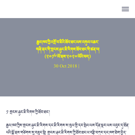
རྒྱལ་ཁབ་ཀྱི་འགྲོ་བ་མིའི་ཐོབ་ཐང་ལས་འགུལ་འཆར་
གཞི་ནང་གི་གྲངས་ཉུང་མི་རིགས་ཐོབ་ཐང་གི་ཚན་པ།
(༢༠༡༦་ལོ་ནས་༢༠༢༠་ལོའི་བར།)
30 Oct 2018 |
༡ གྲངས་ཉུང་མི་རིགས་ཀྱི་ཐོབ་ཐང་།
རྒྱལ་ཁབ་ཀྱིས་གྲངས་ཉུང་མི་རིགས་དང་མི་རིགས་ས་ཁུལ་གྱི་དར་སྤེལ་ལས་དོན་སྔར་ལས་འབུར་དུ་ཐོན་
པའི་སྒོ་ནས་གཙིགས་སུ་བཟུང་སྟེ། གྲངས་ཉུང་མི་རིགས་ཀྱི་ཐོབ་ཐང་ལ་བརྩི་བཀུར་དང་ཁག་ཐེག་བྱེད་