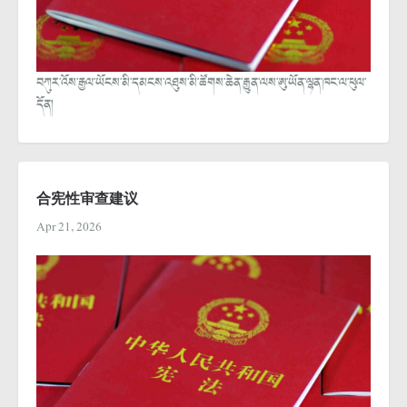
བཀུར་འོས་རྒྱལ་ཡོངས་མི་དམངས་འཐུས་མི་ཚོགས་ཆེན་རྒྱུན་ལས་ཨུ་ཡོན་ལྷན་ཁང་ལ་ཕུལ་
དོན།
合宪性审查建议
Apr 21, 2026