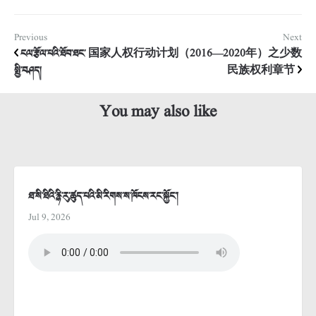
Previous
Next
ངལ་རྩོལ་པའི་ཐོབ་ཐང་
国家人权行动计划（2016—2020年）之少数
སྤྱི་བཤད།
民族权利章节
You may also like
ཐ་སི་ཐིའི་རྙི་རུ་ཚུད་པའི་མི་རིགས་ས་ཁོངས་རང་སྐྱོང་།
Jul 9, 2026