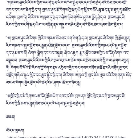
༄།གྲངས་ཉུང་མི་རིགས་ཀྱིས་རང་གི་སྐད་ཡིག་བཀོལ་སྤྱོད་དང་དར་སྤེལ་བྱེད་པའི་ཐོབ་ཐང་ལ་བརྩི་
བཀུར་དང་ཁག་ཐེག་བྱེད་པ། གྲངས་ཉུང་མི་རིགས་ཀྱི་སྐད་ཡིག་སློབ་གསོའི་ཆུ་ཚད་མུ་མཐུད་དུ་མཐོར་
འདེགས་བྱས་ཏེ། མི་རིགས་ས་ཁུལ་དུ་སྐད་གཉིས་སློབ་གསོ་ལ་ཤུགས་སྣོན་བྱེད་པ། གྲངས་ཉུང་མི་
རིགས་ཀྱིས་རང་གི་སྐད་ཡིག་ལ་བརྟེན་ནས་གཏུག་བཤེར་བྱེད་པའི་ཐོབ་ཐང་ལ་ཁག་ཐེག་བྱེད་པ།
༄། གྲངས་ཉུང་མི་རིགས་ཀྱི་རིག་གནས་ཐོབ་ཐང་ཁག་ཐེག་བྱེད་པ། གྲངས་ཉུང་མི་རིགས་ཀྱི་སྲོལ་རྒྱུན་
རིག་གནས་ལ་སྲུང་སྐྱོབ་དང་རྒྱུན་འཛིན་བྱེད་པ་དང་། གྲངས་ཉུང་མི་རིགས་ཀྱི་གནའ་དཔེ་སྲུང་སྐྱོབ་
དང་ཉམས་གསོ། ལེགས་སྒྲིག་དང་པར་བསྐྲུན། ཞིབ་འཇུག མྱུར་སྐྱོབ་བཅས་ཀྱི་ལས་དོན་ལེགས་པར་
བསྒྲུབ་པ། གྲངས་ཉུང་མི་རིགས་ཀྱི་རིག་རྩལ་བརྩམས་ཆོས་གསར་རྩོམ་དང་བཟོ་སྒྲིག་ལ་ཤུགས་བསྣན་
ཏེ། རིགས་སོ་སོའི་མི་རིགས་ཀྱི་རིག་གནས་འབྲེལ་འདྲིས་དང་གསར་བཏོད་མཚོན་པའི་བརྗོད་བྱ་དང་
བརྗོད་གཞི་ལ་སྐུལ་སློང་དང་རྒྱབ་སྐྱོར་བྱེད་པ། མི་རིགས་ས་ཁུལ་གྱི་ཁྱད་ཆོས་ལྡན་པའི་རིག་གནས་ཐོན་
ལས་ལ་རོགས་སྐྱོར་བྱེད་པའི་ཚད་རིམ་ཤུགས་ཆེ་རུ་གཏོང་རྒྱུ།
༄།གྲོང་ཁྱེར་མི་རིགས་ལས་དོན་སྲོལ་ཡིག་འཕར་བཅོས་བྱས་ནས་གྲོང་ཁྱེར་ནང་གི་གྲངས་ཉུང་མི་
རིགས་ཀྱི་ཁྲིམས་མཐུན་ཐོབ་ཐང་དང་ཁེ་ཕན་ལ་སྲུང་སྐྱོབ་བྱེད་པ།
མཆན།
ཡོངས་ཁུངས།