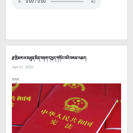
རྩ་ཁྲིམས་ལ་མཐུན་མིན་བརྟག་དཔྱད་གཏོང་བའི་བསམ་འཆར།
Apr 21, 2026
བཀུར