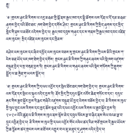
རྒྱུ།
༄ །གྲངས་ཉུང་མི་རིགས་ལ་འདྲ་མཉམ་གྱི་སྒོ་ནས་རྒྱལ་ཁབ་དང་སྤྱི་ཚོགས་ལས་དོན་ལ་དོ་དམ་མཉམ་
ཞུགས་བྱེད་པའི་ཐོབ་ཐང་ ཁག་ཐེག་བྱེད་དགོས་ཤིང་། གྲངས་ཉུང་མི་རིགས་ཀྱི་སྲིད་ཞུགས་དང་སྲིད་
གླེང་གི་ནུས་པ་མཐོར་འདེགས་བྱེད་པ། རྒྱལ་ཁབ་དབུས་གཞུང་དང་ས་གནས་ཀྱི་རྒྱལ་ཁབ་དབང་འཛིན་
ལས་ཁུངས། སྲིད་འཛིན་ལས་ཁུངས་དང་ཁྲིམས་
བཤེར་ལས་ཁུངས་དང་ཞིབ་དཔྱོད་ལས་ཁུངས་བཅས་སུ་གྲངས་ཉུང་མི་རིགས་ཀྱི་ལས་མིའི་གྲངས་ཀ་
ངེས་ཅན་ཡོད་པར་ཁག་ཐེག་བྱེད་དགོས། གྲངས་ཉུང་མི་རིགས་ཀྱི་གཞུང་ཞབས་པའི་སྡེ་ཁག་འཛུགས་
བསྐྲུན་བྱེད་པ་སྲ་བརྟན་བྱས་ཏེ། གྲངས་ཉུང་མི་རིགས་ལ་གཞུང་ཞབས་པའི་སྡེར་གཏོགས་ཀྱི་རྒྱུགས་
སྤྲོད་ལ་ཆ་རྐྱེན་གུ་ཡངས་སྤྲོད་པ།
༄། གྲངས་ཉུང་མི་རིགས་ཀྱི་དཔལ་འབྱོར་དར་སྤེལ་ཐོབ་ཐང་ཁག་ཐེག་བྱེད་པ། གྲངས་ཉུང་མི་རིགས་
ལས་དོན་དར་སྤེལ་ལ་སྐུལ་འདེད་བྱས་ཏེ། ནོར་སྲིད་ཀྱི་དངུལ་སྒོར་འབོར་ཆེན་གཏོང་བ་དང་། དངུལ་
རྐང་གིས་རྒྱབ་སྐྱོར་བྱས་ཏེ་རྨང་གཞིའི་འཛུགས་བསྐྲུན་ཡོ་བྱད་ལེགས་བཅོས་བྱེད་པ། མི་རིགས་ས་ཁུལ་
གྱི་ཕུལ་བྱུང་ལས་རིགས་དང་ཁྱད་ཆོས་ལྡན་པའི་དཔལ་འབྱོར་ལས་རིགས་ལ་རྒྱབ་སྐྱོར་བྱས་ཏེ།
༢༠༢༠་ལོའི་ཚུན་ལ་མི་རིགས་ས་ཁུལ་ནས་ལྟོས་མེད་དབུལ་ཕོངས་རྩ་བ་ཉིད་ནས་སེལ་བའམ་རྩ་བ་
དྲུང་འབྱིན་བྱེད་པ། མི་རིགས་ས་ཁུལ་གྱི་དཔལ་འབྱོར་གོང་འཕེལ་ཚད་རིམ་གཙོ་གྲངས་དེ་རྒྱལ་ཡོངས་
ཀྱི་ཆ་སྙོམས་ཚད་གྲངས་ལས་མཐོ་བར་འགྱུར་བ་ལ་མུ་མཐུད་དུ་ཤུགས་འདེད་བྱེད་པ།