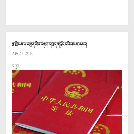
རྩ་ཁྲིམས་ལ་མཐུན་མིན་བརྟག་དཔྱད་གཏོང་བའི་བསམ་འཆར།
Apr 21, 2026
བཀུར