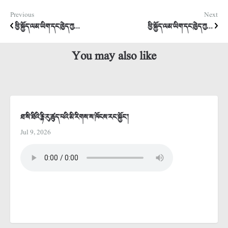
Previous
Next
ཕྱི་སྐྱོད་ལམ་ཡིག་དང་ཁྱེད་ཀྱ...
ཕྱི་སྐྱོད་ལམ་ཡིག་དང་ཁྱེད་ཀྱ...
You may also like
ཐ་སི་ཐིའི་རྙི་རུ་ཚུད་པའི་མི་རིགས་ས་ཁོངས་རང་སྐྱོང་།
Jul 9, 2026