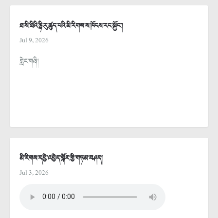
ཐ་སི་ཐིའི་རྙི་རུ་ཚུད་པའི་མི་རིགས་ས་ཁོངས་རང་སྐྱོང་།
Jul 9, 2026
གླེང་གཞི།
མི་རིགས་དབྱེ་འབྱེད་སྐོར་གྱི་གཏམ་བཤད།
Jul 3, 2026