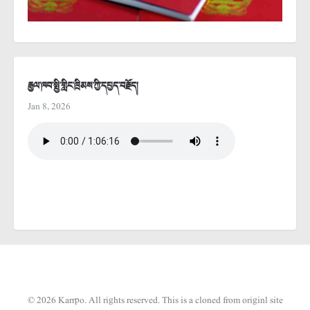
རྒྱལ་ཁབ་སྤྱི་གླིང་ཁྲིམས་ཀྱི་དཔྱད་བརྗོད།
Jan 8, 2026
© 2026 Karrpo. All rights reserved.
This is a cloned from originl site