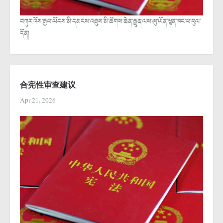
བཀུར་འོས་རྒྱལ་ཡོངས་མི་དམངས་འཐུས་མི་ཚོགས་ཆེན་རྒྱུན་ལས་ཨུ་ཡོན་ལྷན་ཁང་ལ་ཕུལ་
དོན།
合宪性审查建议
Apr 21, 2026