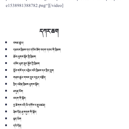
e1538981388782.png”][/video]
དཀར་ཆག
བསམ་ཚུལ།
དམངས་ཁྲིམས་དང་དངོས་ཟོག་བདག་དབང་གི་ཁྲིམས།
ཆོས་ལུགས་སྐོར་གྱི་ཁྲིམས།
འཁོར་ཡུག་སྲུང་སྐྱོབ་ཀྱི་ཁྲིམས།
སློབ་གསོ་དང་འབྲེལ་བའི་ཁྲིམས་དང་སྲིད་བྱུས།
གནས་ཚུལ་གསར་བྱུང་དཔྱད་བརྗོད།
སྲིད་འཛིན་ཁྲིམས་ལུགས་སྐོར།
མདུན་ངོས།
བདག་གི་སྐོར།
དྲ་ཚིགས་འདི་ཡི་དགོས་པ་རྒྱུ་མཚན།
ཉེས་དོན་ཞུ་གཏུག་གི་སྐོར།
སྐད་ཡིག
དཔེ་དོན།