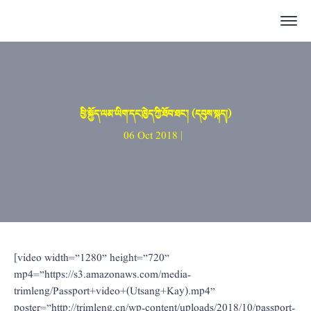
ཕྱི་སྐྱོད་ལམ་ཡིག་དང་ཁྱེད་ཀྱི་ཐོབ་ཐང་། (དབུས་སྐད།)
06 Oct 2018 |
[video width=”1280” height=”720”
mp4=”https://s3.amazonaws.com/media-
trimleng/Passport+video+(Utsang+Kay).mp4”
poster=”http://trimleng.cn/wp-content/uploads/2018/10/passport-