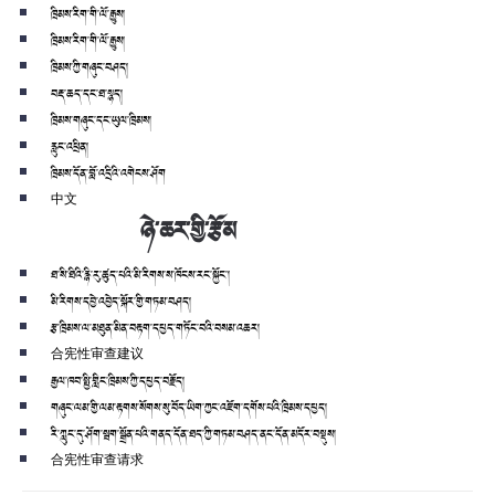
ཁྲིམས་རིག་གི་ལོ་རྒྱུས།
ཁྲིམས་རིག་གི་ལོ་རྒྱུས།
ཁྲིམས་ཀྱི་གཞུང་བཤད།
བརྡ་ཆད་དང་ཐ་སྙད།
ཁྲིམས་གཞུང་དང་ཡུལ་ཁྲིམས།
རླུང་འཕྲིན།
ཁྲིམས་དོན་བློ་འདྲིའི་འགེངས་ཤོག
中文
ཉེ་ཆར་གྱི་རྩོམ
ཐ་སི་ཐིའི་རྙི་རུ་ཚུད་པའི་མི་རིགས་ས་ཁོངས་རང་སྐྱོང་།
མི་རིགས་དབྱེ་འབྱེད་སྐོར་གྱི་གཏམ་བཤད།
རྩ་ཁྲིམས་ལ་མཐུན་མིན་བརྟག་དཔྱད་གཏོང་བའི་བསམ་འཆར།
合宪性审查建议
རྒྱལ་ཁབ་སྤྱི་གླིང་ཁྲིམས་ཀྱི་དཔྱད་བརྗོད།
གཞུང་ལམ་གྱི་ལམ་རྟགས་སོགས་སུ་བོད་ཡིག་ཀྱང་འཇོག་དགོས་པའི་ཁྲིམས་དཔྱད།
རི་ཀླུང་དུ་ཤོག་སྦག་སྒྲོན་པའི་གནད་དོན་ཐད་ཀྱི་གཏམ་བཤད་ནང་དོན་མདོར་བསྡུས།
合宪性审查请求