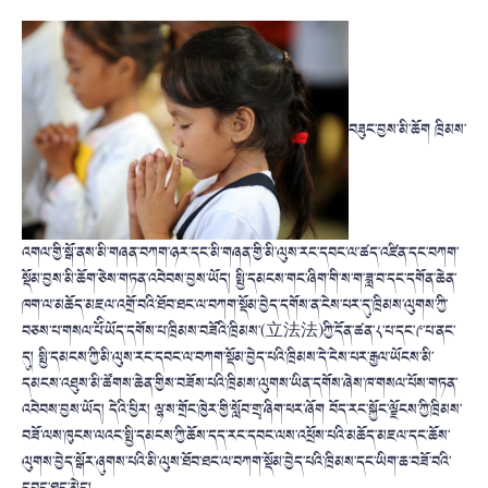
བཟུང་བྱས་མི་ཆོག ཁྲིམས་
འགལ་གྱི་སྒོ་ནས་མི་གཞན་བཀག་ཉར་དང་མི་གཞན་གྱི་མི་ལུས་རང་དབང་ལ་ཚད་འཛིན་དང་བཀག་
སྡོམ་བྱས་མི་ཆོག་ཅེས་གཏན་འབེབས་བྱས་ཡོད། སྤྱི་དམངས་གང་ཞིག་གི་ས་ག་ཟླ་བ་དང་དགོན་ཆེན་
ཁག་ལ་མཆོད་མཇལ་འགྲོ་བའི་ཐོབ་ཐང་ལ་བཀག་སྡོམ་བྱེད་དགོས་ན་ངེས་པར་དུ་ཁྲིམས་ལུགས་ཀྱི་
བཅས་པ་གསལ་པོི་ཡོད་དགོས་པ་ཁྲིམས་བཟོའི་ཁྲིམས་(立法法)ཀྱི་དོན་ཚན་༨་པ་དང་༩་པ་ནང་
དུ། སྤྱི་དམངས་ཀྱི་མི་ལུས་རང་དབང་ལ་བཀག་སྡོམ་བྱེད་པའི་ཁྲིམས་དེ་ངེས་པར་རྒྱལ་ཡོངས་མི་
དམངས་འཐུས་མི་ཚོགས་ཆེན་གྱིས་བཟོས་པའི་ཁྲིམས་ལུགས་ཡིན་དགོས་ཞེས་ཁ་གསལ་པོས་གཏན་
འབེབས་བྱས་ཡོད། དེའི་ཕྱིར། ལྷ་ས་གྲོང་ཁྱེར་གྱི་སློབ་གྲྭ་ཞིག་ཕར་ཞོག བོད་རང་སྐྱོང་ལྗོངས་ཀྱི་ཁྲིམས་
བཟོ་ལས་ཁུངས་ལའང་སྤྱི་དམངས་ཀྱི་ཆོས་དད་རང་དབང་ལས་འཕྲོས་པའི་མཆོད་མཇལ་དང་ཆོས་
ལུགས་བྱེད་སྒོར་ཞུགས་པའི་མི་ལུས་ཐོབ་ཐང་ལ་བཀག་སྡོམ་བྱེད་པའི་ཁྲིམས་དང་ཡིག་ཆ་བཟོ་བའི་