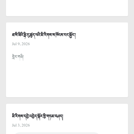
ཐ་སི་ཐིའི་རྙི་རུ་ཚུད་པའི་མི་རིགས་ས་ཁོངས་རང་སྐྱོང་།
Jul 9, 2026
གླེང་གཞི།
མི་རིགས་དབྱེ་འབྱེད་སྐོར་གྱི་གཏམ་བཤད།
Jul 3, 2026