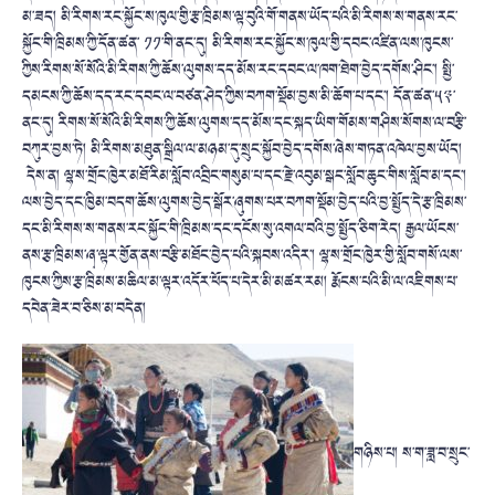
མ་ཟད། མི་རིགས་རང་སྐྱོང་ས་ཁུལ་གྱི་རྩ་ཁྲིམས་ལྟ་བུའི་གོ་གནས་ཡོད་པའི་མི་རིགས་ས་གནས་རང་
སྐྱོང་གི་ཁྲིམས་ཀྱི་དོན་ཚན་ ༡༡་གི་ནང་དུ། མི་རིགས་རང་སྐྱོང་ས་ཁུལ་གྱི་དབང་འཛིན་ལས་ཁུངས་
ཀྱིས་རིགས་སོ་སོའི་མི་རིགས་ཀྱི་ཆོས་ལུགས་དད་མོས་རང་དབང་ལ་ཁག་ཐེག་བྱེད་དགོས་ཤིང་། སྤྱི་
དམངས་ཀྱི་ཆོས་དད་རང་དབང་ལ་བཙན་ཤེད་ཀྱིས་བཀག་སྡོམ་བྱས་མི་ཆོག་པ་དང་། དོན་ཚན་༥༣་
ནང་དུ། རིགས་སོ་སོའི་མི་རིགས་ཀྱི་ཆོས་ལུགས་དད་མོས་དང་སྐད་ཡིག་གོམས་གཤིས་སོགས་ལ་བརྩི་
བཀུར་བྱས་ཏེ། མི་རིགས་མཐུན་སྒྲིལ་ལ་མཉམ་དུ་སྲུང་སྐྱོབ་བྱེད་དགོས་ཞེས་གཏན་འཁེལ་བྱས་ཡོད།
དེས་ན། ལྷ་ས་གྲོང་ཁྱེར་མཐོ་རིམ་སློབ་འབྲིང་གསུམ་པ་དང་རྗེ་འབུམ་སྒང་སློབ་ཆུང་གིས་སློབ་མ་དང་།
ལས་བྱེད་དང་ཁྱིམ་བདག་ཆོས་ལུགས་བྱེད་སྒོར་ཞུགས་པར་བཀག་སྡོམ་བྱེད་པའི་བྱ་སྤྱོད་དེ་རྩ་ཁྲིམས་
དང་མི་རིགས་ས་གནས་རང་སྐྱོང་གི་ཁྲིམས་དང་དངོས་སུ་འགལ་བའི་བྱ་སྤྱོད་ཅིག་རེད། རྒྱལ་ཡོངས་
ནས་རྩ་ཁྲིམས་ཞྭ་ལྟར་གྱོན་ནས་བརྩི་མཐོང་བྱེད་པའི་སྐབས་འདིར་། ལྷ་ས་གྲོང་ཁྱེར་གྱི་སློབ་གསོ་ལས་
ཁུངས་ཀྱིས་རྩ་ཁྲིམས་མཆིལ་མ་ལྟར་འདོར་ཕོད་པ་དེར་མི་མཚར་རམ། རྨོངས་པའི་མི་ལ་འཇིགས་པ་
དབེན་ཟེར་བ་ཅིས་མ་བདེན།
གཉིས་པ། ས་ག་ཟླ་བ་སྲུང་