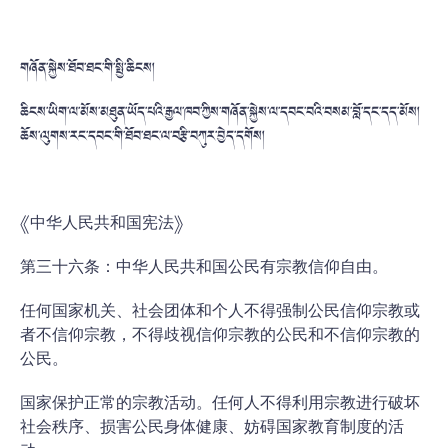
གཞོན་སྐྱེས་ཐོབ་ཐང་གི་སྤྱི་ཆིངས།
ཆིངས་ཡིག་ལ་མོས་མཐུན་ཡོད་པའི་རྒྱལ་ཁབ་ཀྱིས་གཞོན་སྐྱེས་ལ་དབང་བའི་བསམ་བློ་དང་དད་མོས།
ཆོས་ལུགས་རང་དབང་གི་ཐོབ་ཐང་ལ་བརྩི་བཀུར་བྱེད་དགོས།
《中华人民共和国宪法》
第三十六条：中华人民共和国公民有宗教信仰自由。
任何国家机关、社会团体和个人不得强制公民信仰宗教或
者不信仰宗教，不得歧视信仰宗教的公民和不信仰宗教的
公民。
国家保护正常的宗教活动。任何人不得利用宗教进行破坏
社会秩序、损害公民身体健康、妨碍国家教育制度的活