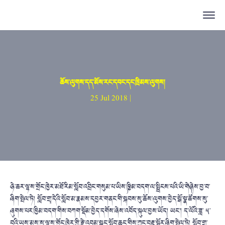
ཆོས་ལུགས་དད་མོས་རང་དབང་དང་ཁྲིམས་ལུགས།
25 Jul 2018 |
ཉེ་ཆར་ལྷ་ས་གྲོང་ཁྱེར་མཐོ་རིམ་སློབ་འབྲིང་གསུམ་པ་ཡིས་༼ཁྱིམ་བདག་ལ་སྤྲིངས་པའི་ཡི་གེ༽ཞེས་བྱ་བ་
ཞིག་སྤེལ་ཏེ། སློབ་གྲྭ་དེའི་སློབ་མ་རྣམས་དབྱར་གནང་གི་སྐབས་སུ་ཆོས་ལུགས་བྱེད་སྒོ་སྣ་ཚོགས་སུ་
ཞུགས་པར་ཁྱིམ་བདག་གིས་བཀག་སྡོམ་བྱེད་དགོས་ཞེས་འབོད་སྐུལ་བྱས་ཡོད། ཡང་། ད་ལོའི་ཟླ་ ༥་
བའི་ཡས་མས་སུ་ལྷ་ས་གྲོང་ཁྱེར་གྱི་རྗེ་འབུམ་སྒང་སློབ་ཆུང་གིས་ཀྱང་བརྡ་སྦྱོར་ཞིག་སྤེལ་ཏེ། སློབ་གྲྭ་