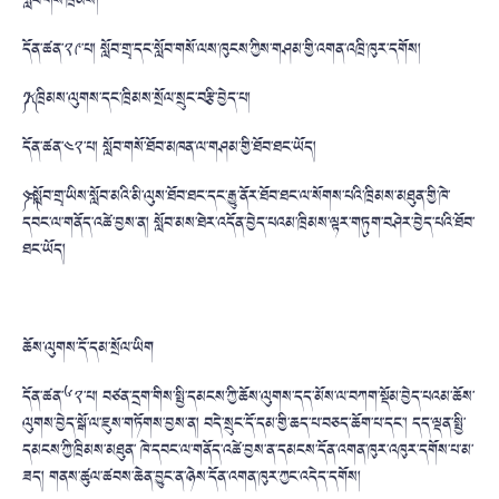
སློབ་གསོ་ཁྲིམས།
དོན་ཚན་༢༩་པ། སློབ་གྲྭ་དང་སློབ་གསོ་ལས་ཁུངས་ཀྱིས་གཤམ་གྱི་འགན་འཁྲི་ཁུར་དགོས།
༼༡༽ ཁྲིམས་ལུགས་དང་ཁྲིམས་སྲོལ་སྲུང་བརྩི་བྱེད་པ།
དོན་ཚན་༤༢་པ། སློབ་གསོ་ཐོབ་མཁན་ལ་གཤམ་གྱི་ཐོབ་ཐང་ཡོད།
༼༤༽སློབ་གྲྭ་ཡིས་སློབ་མའི་མི་ལུས་ཐོབ་ཐང་དང་རྒྱུ་ནོར་ཐོབ་ཐང་ལ་སོགས་པའི་ཁྲིམས་མཐུན་གྱི་ཁེ་
དབང་ལ་གནོད་འཚེ་བྱས་ན། སློབ་མས་ཐེར་འདོན་བྱེད་པའམ་ཁྲིམས་ལྟར་གཏུག་བཤེར་བྱེད་པའི་ཐོབ་
ཐང་ཡོད།
ཆོས་ལུགས་དོ་དམ་སྲོལ་ཡིག
དོན་ཚན་༦༢་པ། བཙན་དྲག་གིས་སྤྱི་དམངས་ཀྱི་ཆོས་ལུགས་དད་མོས་ལ་བཀག་སྡོམ་བྱེད་པའམ་ཆོས་
ལུགས་བྱེད་སྒོ་ལ་ཇུས་གཏོགས་བྱས་ན། བདེ་སྲུང་དོ་དམ་གྱི་ཆད་པ་བཅད་ཆོག་པ་དང་། དད་ལྡན་སྤྱི་
དམངས་ཀྱི་ཁྲིམས་མཐུན་ ཁེ་དབང་ལ་གནོད་འཚེ་བྱས་ན་དམངས་དོན་འགན་ཁུར་འཁུར་དགོས་པ་མ་
ཟད། གནས་ཚུལ་ཚབས་ཆེན་བྱུང་ན་ཉེས་དོན་འགན་ཁུར་ཀྱང་འདེད་དགོས།