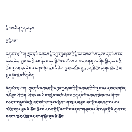
ཁྲིམས་ཡིག་ཀུན་བཏུས།
རྩ་ཁྲིམས།
དོན་ཚན་༣༦་པ། ཀྲུང་ཧྭ་མི་དམངས་སྤྱི་མཐུན་རྒྱལ་ཁབ་ཀྱི་སྤྱི་དམངས་ལ་ཆོས་ལུགས་དད་མོས་རང་
དབང་ཡོད། རྒྱལ་ཁབ་ཀྱི་ལས་ཁུངས་དང་སྤྱི་ཚོགས་ཚོགས་པ། གང་ཟག་སུ་གང་གིས་སྤྱི་དམངས་ཀྱི་
ཆོས་ལུགས་དད་མོས་ལ་བཀག་སྡོམ་བྱས་མི་ཆོག རྒྱལ་ཁབ་ཀྱིས་རྒྱུན་ལྡན་གྱི་ཆོས་ལུགས་བྱེད་སྒོ་ལ་
སྲུང་སྐྱོབ་བྱེད་གིན་ཡིན།
དོན་ཚན་༣༧་པ། ཀྲུང་ཧྭ་མི་དམངས་སྤྱི་མཐུན་རྒྱལ་ཁབ་ཀྱི་སྤྱི་དམངས་ཀྱི་མི་ལུས་རང་དབང་ལ་གནོད་
འཚེ་བྱས་མི་ཆོག མི་དམངས་ཞིབ་དཔྱོད་ཁང་གི་ཆོག་མཆན་དང་མི་དམངས་ཁྲིམས་ཁང་གི་ཐག་
བཅད་མ་བརྒྱུད་ཅིང་སྤྱི་བདེ་བདེ་ལས་ཁུངས་ཀྱིས་ལག་བསྟར་མ་བྱས་པར་སྤྱི་དམངས་སུ་གང་ཡང་
འཛིན་བཟུང་བྱས་མི་ཆོག ཁྲིམས་འགལ་གྱི་སྒོ་ནས་མི་གཞན་བཀག་ཉར་དང་མི་གཞན་གྱི་མི་ལུས་རང་
དབང་ལ་ཚད་འཛིན་དང་བཀག་སྡོམ་བྱས་མི་ཆོག