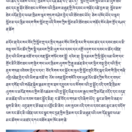
པའི་ཆེད་དུ་བཟོས་པ་རེད། ཁྲིམས་དེའི་དོན་ཚན་༤༢་་ནང་དུ་། སློབ་གྲྭ་ཡིས་སློབ་མའི་མི་ལུས་ཐོབ་
ཐང་དང་རྒྱུ་ནོར་ཐོབ་ཐང་ལ་སོགས་པའི་ཁྲིམས་མཐུན་གྱི་ཁེ་དབང་ལ་གནོད་འཚེ་བྱས་ན། སློབ་མས་
ཐེར་འདོན་བྱེད་པའམ་ཁྲིམས་ལྟར་གཏུག་བཤེར་བྱེད་པའི་ཐོབ་ཐང་ཡོད། ཅེས་འཁོད་ཡོད་པ་ལྟར།
སློབ་མ་དང་ཁྱིམ་བདག་གིས་སློབ་གྲྭ་འདི་རིགས་ཀྱིས་སློབ་མའི་ཐོབ་ཐང་ལ་གནོད་སོང་ཞེས་གྱོད་བཤད་
ན་ཆོག
མདོར་ན།དེང་སང་བོད་ཀྱི་སློབ་གྲྭ་དང་སྲིད་གཞུང་གོང་འོག་ནི་རང་གི་དབང་ཚད་དང་དབང་ཐང་ལ་མི་
བལྟ་བར་འོལ་ཚོད་ཀྱིས་སྤྱི་དམངས་ཀྱི་མི་ལུས་རང་དབང་དང་འགྲོ་འདུག་རང་དབང་ལ་ཚོད་འཛིན་
བྱེད་པའི་ཡིག་ཆ་བཟོ་བ་དང་བརྡ་སྦྱོར་གཏོང་བར་སྤྲོ། དཔེར་ན། སྤྱི་དམངས་ཀྱི་ཕྱི་སྐྱོད་ལམ་ཡིག་དང་
གྲོང་མིའི་ཐོབ་ཐང་ལག་ཁྱེར་གང་ཡང་ཁྲིམས་ལུགས་ཀྱི་རྒྱུ་མཚན་མེད་པར་ཕྱིར་བསྡུ་བྱེད་པའི་སྲིད་
ཇུས་གཏན་འབེབས་བྱེད་པ་དང་། བོད་རིགས་རང་སྐྱོང་ས་ཁུལ་གྱི་སློབ་གྲྭའི་བོད་སྐད་ཡིག་གི་ཁྲིད་གཞི་
འཕྲི་འཐེན་བྱེད་པའི་ཡིག་ཆ་བཟོ་བ། འོས་འགན་སློབ་གསོའི་དུས་ཡུན་འོལ་ཚོད་ཀྱིས་རིང་དུ་བཏང་
ནས་དགོན་པའི་གཞོན་སྐྱེས་རྣམས་གྲྭ་ས་ནས་དབྱུངས་པ་ལ་སོགས་པའི་བྱ་སྤྱོད་འདི་དག་ནི་ཁྲིམས་
ལུགས་ལ་མངོན་གསལ་གྱིས་ཐོ་འཚམས་པའི་བྱ་སྤྱོད་ཡིན་པ་ལས་རྒྱལ་ཁབ་ཀྱི་མངོན་འདོད་དང་འདུན་
མ་མཚོན་པའི་ཡ་རབས་བཟང་སྤྱོད་མིན། ང་ཚོ་བོད་ལ་གཏམ་དཔེ་ཞིག་ཡོད། སྦྲང་མ་ཐིག་ལེ་ཅན་ལ་
སྟག་མི་ཟེར། འབུ་ནག་རྭ་ཅོ་ཅན་ལ་འབྲོང་མི་ཟེར། ལས་ཁུངས་འདི་དག་ལ་དབང་ཐང་ཅུང་ཟད་བདོག་
པས་རང་ཚོད་མི་འཛིན་པར་རང་སྣང་གང་དྲན་གྱིས་ཁྲིམས་དང་མི་མཐུན་པའི་ལས་དོན་སྒྲུབ་པའམ་
མང་ཚོགས་ལ་མཛད་དཀའ་བཟོས་ནས་ཁོང་ཅག་ཆེ་