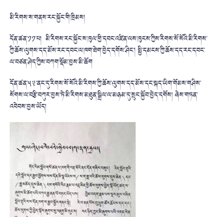
མི་རིགས་ས་གནས་རང་སྐྱོང་གི་ཁྲིམས།
དོན་ཚན་༡༡་པ། མི་རིགས་རང་སྐྱོང་ས་ཁུལ་གྱི་དབང་འཛིན་ལས་ཁུངས་ཀྱིས་རིགས་སོ་སོའི་མི་རིགས་
ཀྱི་ཆོས་ལུགས་དད་མོས་རང་དབང་ལ་ཁག་ཐེག་བྱེད་དགོས་ཤིང་། སྤྱི་དམངས་ཀྱི་ཆོས་དད་རང་དབང་
ལ་བཙན་ཤེད་ཀྱིས་བཀག་སྡོམ་བྱས་མི་ཆོག
དོན་ཚན་༥༣་ནང་དུ་རིགས་སོ་སོའི་མི་རིགས་ཀྱི་ཆོས་ལུགས་དད་མོས་དང་སྐད་ཡིག་གོམས་གཤིས་
སོགས་ལ་བརྩི་བཀུར་བྱས་ཏེ་མི་རིགས་མཐུན་སྒྲིལ་ལ་མཉམ་དུ་སྲུང་སྐྱོབ་བྱེད་དགོས། ཞེས་གཏན་
འབེབས་བྱས་ཡོད།