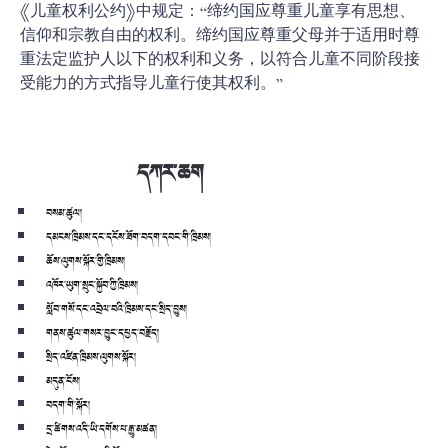
《儿童权利公约》中规定：“缔约国应尊重儿童享有思想、
信仰和宗教自由的权利。缔约国应尊重父母并于适用时尊
重法定监护人以下的权利和义务，以符合儿童不同阶段接
受能力的方式指导儿童行使其权利。”
དཀར་ཆག
བསམ་ཚུལ།
དམངས་ཁྲིམས་དང་དངོས་ཟོག་བདག་དབང་གི་ཁྲིམས།
ཆོས་ལུགས་སྐོར་གྱི་ཁྲིམས།
འཁོར་ཡུག་སྲུང་སྐྱོབ་ཀྱི་ཁྲིམས།
སློབ་གསོ་དང་འབྲེལ་བའི་ཁྲིམས་དང་སྲིད་བྱུས།
གནས་ཚུལ་གསར་བྱུང་དཔྱད་བརྗོད།
སྲིད་འཛིན་ཁྲིམས་ལུགས་སྐོར།
མདུན་ངོས།
བདག་གི་སྐོར།
དྲ་ཚིགས་འདི་ཡི་དགོས་པ་རྒྱུ་མཚན།