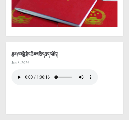
རྒྱལ་ཁབ་སྤྱི་གླིང་ཁྲིམས་ཀྱི་དཔྱད་བརྗོད།
Jan 8, 2026