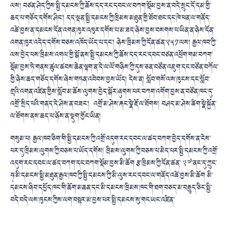
ལས། བཙན་ཤེད་ཀྱིས་སྤྱི་དམངས་ཀྱི་ཆོས་དད་རང་དབང་ལ་བཀག་སྡོམ་བྱས་ན་བདེ་སྲུང་དོ་དམ་གྱི་
ཆད་པ་གཅོད་དགོས་ཤིང་། དད་ལྡན་སྤྱི་དམངས་ཀྱི་ཁྲིམས་མཐུན་གྱི་ཐོབ་ཐང་དང་ཁེ་ཕན་ལ་གནོད་
འཚེ་བྱས་ན་དམངས་དོན་འགན་ཁུར་འཁུར་དགོས་པ་མ་ཟད་ཉེས་བྱས་བསགས་པ་ཡིན་ན་ཉེས་དོན་
འགན་ཁུར་འདེད་དགོས་བཅས་འཁོད་ཡོད་པ་དང་། ཉེས་ཁྲིམས་ཀྱི་དོན་ཚན་༢༥༡་ལས། རྒྱལ་ཁབ་ཀྱི་
ལས་བྱེད་པས་ཁྲིམས་འགལ་གྱི་སྒོ་ནས་སྤྱི་དམངས་ཀྱི་ཆོས་དད་རང་དབང་བཙན་འཕྲོག་གམ་བཀག་
སྡོམ་བྱས་ཏེ་གནས་ཚུལ་ཚབས་ཆེན་ལྷག་ན་དེ་ལ་ལོ་གཉིས་ཀྱི་དུས་ཅན་བཙོན་འཇུག་དང་བཙོན་བཀོལ་
གྱི་ཉེས་ཆད་གཅོད་དགོས་ཞེས་གཏན་འབེབས་བྱས་ཡོད། དེས་ན། སློབ་གསོ་ལས་ཁུངས་དང་སློབ་
གྲྭའི་འགན་འཛིན་གྱིས་སློབ་མ་ཆོས་ལུགས་བྱེད་སྒོར་ཞུགས་པར་བཀག་འགོག་བྱས་ན་བཙོན་ཁང་དུ་
འགྲོ་་སྲིད་པའི་གནད་དེ་ཤེས་ན་བཟང་། འགྲོ་མ་ཤེས་རྐང་སྣེ་རྡོ་ལ་ཐོགས། བཤད་མ་ཤེས་ཚིག་སྣེ་སྐྱོན་
ལ་ཐོགས་ནས་ཆད་པ་ཉོས་ན་སྡུག་གྱོང་ཡིན།
གསུམ་པ། རྒྱལ་ཁབ་ཅིག་གི་སྤྱི་དམངས་ཀྱི་འགྲོ་འདུག་རང་དབང་ལ་ཚད་བཀག་བྱེད་དགོས་ན་ངེས་
པར་དུ་ཁྲིམས་ལུགས་ཀྱི་བཅས་པ་ཡོད་དགོས། ཁྲིམས་ལུགས་ཀྱི་བཅས་པ་མེད་པར་སྤྱི་དམངས་ཀྱི་འགྲོ་
འདུག་རང་དབང་ལ་ཚད་བཀག་དང་བཀག་སྡོམ་བྱས་མི་ཆོག རྩ་ཁྲིམས་ཀྱི་དོན་ཚན་ ༣༧་ནང་དུ་ཀྲུང་
ཧྭ་མི་དམངས་སྤྱི་མཐུན་རྒྱལ་ཁབ་ཀྱི་སྤྱི་དམངས་ཀྱི་མི་ལུས་རང་དབང་ལ་གནོད་འཚེ་བྱས་མི་ཆོག མི་
དམངས་ཞིབ་དཔྱོད་ཁང་གི་ཆོག་མཆན་དང་མི་དམངས་ཁྲིམས་ཁང་གི་ཐག་བཅད་མ་བརྒྱུད་ཅིང་སྤྱི་
བདེ་བདེ་ལས་ཁུངས་ཀྱིས་ལག་བསྟར་མ་བྱས་པར་སྤྱི་དམངས་སུ་གང་ཡང་འཛིན་