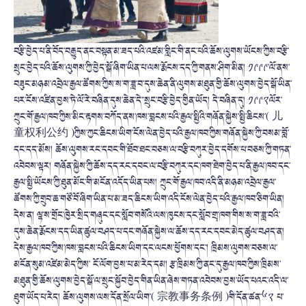
བརྩི་བྱེད་པ་ནི་བོད་བརྒྱུད་ནང་བསྟན་མ་ཟད་པའི་འཛམ་གླིང་གི་ནང་པའི་ཆོས་ལུགས་ཡོངས་ཀྱིས་བརྩི་
སྲུང་བྱེད་པའི་ཆོས་ལུགས་ཀྱི་བྱེད་སྒོ་ཞིག་ཡིན་པ་ལས་རྨོངས་དད་ཀྱི་གནས་ཤིག་མིན། ༡༩༩༩་ལོ་ནས་
བཟུང་མཉམ་འབྲེལ་རྒྱལ་ཚོགས་ཀྱིས་ས་ག་ཟླ་བ་དུས་ཆེན་ནི་ལུགས་མཐུན་གྱི་ཆོས་ལུགས་བྱེད་སྒོ་ཡིན་
པར་ངོས་འཛིན་བྱས་ཏེ་ལོ་རེ་བཞིན་དུས་ཆེན་དེ་་སྲུང་བརྩི་བྱེད་གྱིན་ཡོད། དེ་བཞིན་དུ། ༡༩༩༢ལོར་
ཀྲུང་གོ་རྒྱལ་ཁབ་ཀྱིས་མིང་རྟགས་བཀོད་ནས་ཁས་བླངས་པའི་རྒྱལ་སྤྱིའི་གཞོན་སྐྱེས་སྤྱི་ཆིངས་( 儿
童权利公约 )ཀྱིས་ཀྱང་ཆིངས་ཡིག་ངོས་ལེན་བྱེད་པའི་རྒྱལ་ཁབ་ཀྱིས་གཞོན་སྐྱེས་ཀྱི་བསམ་བློ་
དང་དད་མོས། ཆོས་ལུགས་རང་དབང་གི་ཐོབ་ཐང་བཅས་ལ་བརྩི་བཀུར་བྱེད་དགོས་པ་བཅས་ཀྱི་གཏན་
འབེབས་ལྟར། གཞོན་སྐྱེས་ཀྱི་ཆོས་དད་རང་དབང་ལ་བརྩི་བཀུར་དང་ཁག་ཐེག་བྱེད་པ་ནི་རྒྱལ་ཁབ་དང་
རྒྱལ་སྤྱི་ཡོངས་ཀྱི་ཐུན་མོང་གི་མངོན་འདོད་ཡིན་པས། ཀྲུང་གོ་རྒྱལ་ཁབ་འདི་ནི་མཉམ་འབྲེལ་རྒྱལ་
ཚོགས་ཀྱི་གྲུབ་ཆ་གཙོ་བོ་ཞིག་ཡིན་པ་མ་ཟད་ཆིངས་ཡིག་འདི་ངོས་ལེན་བྱེད་པའི་རྒྱལ་ཁབ་ཅིག་ཡིན།
དེས་ན། ལྷ་ས་གྲོང་ཁྱེར་སྲིད་གཞུང་དང་སློབ་གསོའི་ལས་ཁུངས་དང་སློབ་གྲྭ་ཁག་གིས་ས་ག་ཟླ་བའི་
དུས་ཆེན་རྨོངས་དད་ཡིན་ཚུལ་བཤད་པ་དང་གཞོན་སྐྱེས་ལ་ཆོས་དད་རང་དབང་མེད་ཚུལ་བཤད་ན།
དེས་རྒྱལ་ཁབ་ཀྱིས་ཁས་བླངས་པའི་ཆིངས་ཡིག་དང་ལངས་ཕྱོགས་དང་། ཁྲིམས་ལུགས་བཅས་ལ་
མངོན་སུམ་འཛེམ་མེད་ཀྱིས་ ངོ་ལོག་བྱས་པ་མ་རེད་དམ། རྩ་ཁྲིམས་ཀྱི་ནང་དུ་རྒྱལ་ཁབ་ཀྱིས་ཁྲིམས་
མཐུན་གྱི་ཆོས་ལུགས་བྱེད་སྒོ་ལ་སྲུང་སྐྱོབ་བྱེད་གིན་ཡིན་ཞེས་གཏན་འབེབས་བྱས་ཡོད་པའང་འདི་ལ་
ཐུག་ཡོད་པ་རེད། ཆོས་ལུགས་ལས་དོན་སྲོལ་ཡིག་( 宗教事务条例 )གི་དོན་ཚན་༦༢ པ་