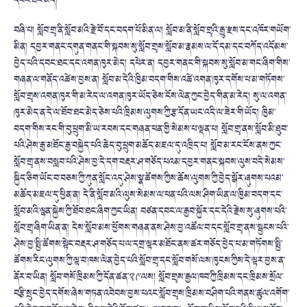
དབང་ཐང་མེད།
བཞི་པ། སློབ་གྲྭ་ནི་སློབ་མའི་རྗེ་བོ་དང་བདག་པོ་མིན་ལ། སློབ་མ་ནི་སློབ་གྲྭའི་རྒྱུ་རྫས་དང་འཁོར་གཡོག་
མིན། དབྱར་གནང་དགུན་གནང་གི་སྐབས་སུ་སློབ་གྲྭས་སློབ་མ་རྣམས་ལ་དོ་དམ་དང་བཀོད་འདོམས་
བྱེད་པའི་དབང་ཐང་དང་འགན་ཁུར་མེད། དཔེར་ན། དབྱར་གནང་གི་སྐབས་སུ་སློབ་མ་གང་ཞིག་གིས་
གཞན་ལ་གནོད་འཚེས་བྱས་ན། སློབ་མ་དེའི་ཁྱིམ་བདག་གིས་འཚེ་འགན་ཁུར་དགོས་པ་མ་གཏོགས་
སློབ་གྲྭས་འགན་ཁུར་གི་མ་རེད་ལ་འགན་ཁུར་ཡོད་ཅེས་ངོས་ལེན་ཀྱང་བྱེད་གིན་མ་རེད། སུ་ལ་འགན་
ཁུར་མེད་ན་དེ་ལ་ཐོབ་ཐང་མེད་ཅེས་པའི་ཁྲིམས་ལུགས་ཀྱི་རྩ་དོན་ཡང་འདི་ལ་ཟེར་གི་ཡོད། ཁྱིམ་
བདག་གིས་རང་གི་བུ་ཕྲུག་མི་ཡ་རབས་དང་གཞན་ཕན་གྱི་སེམས་པ་ལྡན་པ། སློབ་གྲྭ་ནས་སློབ་མི་ཐུབ་
པའི་ཤེས་རྒྱ་མཐོང་རྒྱ་བསྐྱེད་པའི་ཆེད་བུ་ཕྲུག་མཆོད་མཇལ་དུ་འཁྲིད་པ། སློབ་མ་རང་ངོས་ནས་ཀྱང་
སློབ་གྲྭ་ནས་བསླབ་པའི་ཤེས་བྱ་དེ་དག་བརྡར་ཤ་གཅོད་པའམ་དབྱར་གནང་སྐབས་ལུས་བདེ་སེམས་
སྐྱིད་ཅིག་ཡོང་བ་བཅས་ཀྱི་ཀུན་སློང་འདུ་ཤེས་སྣ་ཚོགས་ཀྱིས་ཆོས་ལུགས་ཀྱི་བྱེད་སྒོར་ཞུགས་པའམ་
མཆོད་མཇལ་དུ་ཕྱིན་ན། དེ་ནི་སློབ་མའི་ལུས་སེམས་ལ་ཕན་པའི་ལས་ཤིག་ཡིན་ལ་ཁྱིམ་བདག་དང་
སློབ་མའི་ལྷན་སྐྱེས་ཀྱི་ཐོབ་ཐང་ཞིག་ཀྱང་ཡིན། བཙན་དབང་ལ་རྒྱབ་སྐྱོར་དང་དེའི་རྗེས་སུ་ཞུགས་པའི་
སློབ་གྲྭ་ཞིག་ཡིན་ན། དེས་སློབ་མས་ཕྱོགས་གཞན་ནས་ཤེས་བྱ་འཚོལ་བ་དང་སློབ་གྲྭ་ནས་སྦྱངས་པའི་
ཤེས་བྱ་སྤྱི་ཚོགས་སྟེང་བརྡར་ཤ་གཅོད་པ་ལ་དགྲ་ལྟར་མཐོང་ནས་ཚར་གཅོད་བྱེད་པ་མ་གཏོགས་སྤྱི་
ཚོགས་རིང་ལུགས་ཀྱི་ལྟ་བ་ཁས་ལེན་བྱེད་པའི་སློབ་གྲྭ་དང་སློབ་གསོ་ལས་ཁུངས་ཀྱིས་དེ་ལྟར་བྱས་ན་
ནོར་བ་ཡིན། སློབ་གསོ་ཁྲིམས་ཀྱི་དོན་ཚན་༢༩་ལས། སློབ་གྲྭས་རྒྱལ་ཁབ་ཀྱི་ཁྲིམས་དང་ཁྲིམས་སྲོལ་
བརྩི་སྲུང་བྱེད་དགོས་ཞེས་གཏན་འབེབས་བྱས་པའང་སློབ་གྲྭས་ཁྲིམས་བཤིག་པའི་གནས་ཚུལ་འགོག་