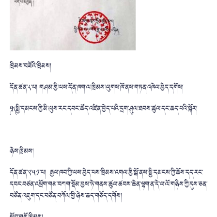
ཁྲིམས་བཟོའི་ཁྲིམས།
དོན་ཚན་༨་པ། གཤམ་གྱི་ལས་དོན་ཁག་ལ་ཁྲིམས་ལུགས་ཁོ་ནས་གཏན་འཁེལ་བྱེད་དགོས།
༼༥༽ སྤྱི་དམངས་ཀྱི་མི་ལུས་རང་དབང་ཚོད་འཛིན་བྱེད་པའི་དྲག་ཤུལ་ཐབས་ཚུལ་དང་ཆད་པའི་སྐོར།
ཉེས་ཁྲིམས།
དོན་ཚན་༢༥༡་པ། རྒྱལ་ཁབ་ཀྱི་ལས་བྱེད་པས་ཁྲིམས་འགལ་གྱི་སྒོ་ནས་སྤྱི་དམངས་ཀྱི་ཆོས་དད་རང་
དབང་བཙན་འཕྲོག་གམ་བཀག་སྡོམ་བྱས་ཏེ་གནས་ཚུལ་ཚབས་ཆེན་ལྷག་ན་དེ་ལ་ལོ་གཉིས་ཀྱི་དུས་ཅན་
བཙོན་འཇུག་དང་བཙོན་བཀོལ་གྱི་ཉེས་ཆད་གཅོད་དགོས།