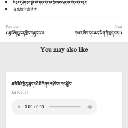
རི་ཀླུང་དུ་ཤོག་སྦག་སྒྲོན་པའི་གནད་དོན་ཐད་ཀྱི་གཏམ་བཤད་ནང་དོན་མདོར་བསྡུས།
合宪性审查请求
Previous
Next
ཆུ་ལོག་བྱུང་ན་སྲིད་གཞུང་ལ་འ...
གཡར་ཡིག་དང་ཆད་ཡིག་གི་ཁྱད་པར།
You may also like
ཐ་སི་ཐིའི་རྙི་རུ་ཚུད་པའི་མི་རིགས་ས་ཁོངས་རང་སྐྱོང་།
Jul 9, 2026