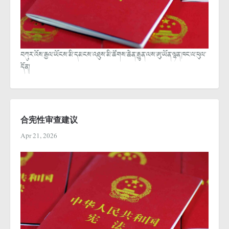
བཀུར་འོས་རྒྱལ་ཡོངས་མི་དམངས་འཐུས་མི་ཚོགས་ཆེན་རྒྱུན་ལས་ཨུ་ཡོན་ལྷན་ཁང་ལ་ཕུལ་
དོན།
合宪性审查建议
Apr 21, 2026