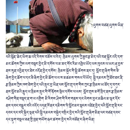
ལུགས་བཙན་ལུགས་ཡིན་
པའི་སྟོན་་ཆེད་ཡིག་ཆ་འདི་རིགས་བཟོས་པ་རེད། ཁྲིམས་ལུགས་ཀྱི་རྒྱབ་རྩ་མེད་པའི་བརྡ་སྦྱོར་འདི་དག་
མང་ཚོགས་ཀྱིས་ལག་བསྟར་བྱེད་མི་དགོས་པ་མ་ཟད་གོང་རིམ་འབྲེལ་ཡོད་ལས་ཁུངས་ལ་ཡར་ཞུ་བྱས་
ནས་སུན་འབྱིན་དང་ཐེར་འདོན་བྱེད་དགོས། ཁྲིམས་སྐྱོང་གི་སྤྱི་ཚོགས་ནང་དུ། སློབ་གྲྭ་ཞིག་གིས་ཅི་
ཞིག་བྱེད་ཆོག་པ་དང་ཅི་ཞིག་བྱེད་མི་ཆོག་པ་ལ་ས་མཚམས་གསལ་པོ་ཡོད། སྤྱི་དམངས་ཀྱི་ཐོབ་ཐང་ནི་
རྩ་ཁྲིམས་ཀྱིས་ཁག་ཐེག་བྱེད་པའི་སྲུང་བྱ་ཡིན་པས་སློབ་གྲྭ་དག་གིས་ཀྱང་རྩ་ཁྲིམས་ཡ་ཐོད་དུ་བཀུར་
ནས་སློབ་མའི་རྒྱུད་ལ་ཁྲིམས་སྲུང་གི་གོ་རྟོགས་སྤེལ་དགོས་པ་ལས། སློབ་གྲྭས་མགོ་ཁྲིད་ནས་རྩ་ཁྲིམས་
བཤིག་གིན་བསྡད་ན་ག་ལ་འགྲིག མི་རིགས་ཤིག་གི་རིག་གནས་དང་ལེགས་བྱང་མཆིལ་མ་ལྟར་དོར་
ནས་དབང་བསྒྱུར་བའི་འདོད་འདུན་ཁོ་ནར་དམིགས་ཏེ་སློབ་མར་སྟངས་འཛིན་བྱེད་པའི་སློབ་གྲྭ་ནི་རང་
དབང་དང་བདེ་སྐྱིད་ལྡན་པའི་སྤྱི་དམངས་བསྐྱེད་བསྲིང་བྱེད་སའི་སློབ་གྲྭ་ཞིག་མིན་པར་བཙན་དབང་
དང་སྡུག་བསྔལ་ཅན་གྱི་བྲན་གཡོག་ཉར་ཚགས་བྱེད་སའི་བཙོན་ར་ཞིག་ཡིན།