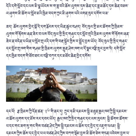
དེའི་དགེ་སློབ་དང་ལས་མི་སྣ་ཡོངས་ས་ག་ཟླ་བའི་ཆོས་ལུགས་དུས་ཆེན་དང་ཟླ་མཆོད་དུས་ཆེན་བཅས་
ལ་ཞུགས་མི་ཆོག་ལ་སློབ་མའི་ཁྱིམ་བདག་ཀྱང་མི་ཞུགས་པའི་འགན་ཁུར་དགོས་པ་མ་
ཟད། ཆོས་ལུགས་བྱེད་སྒོ་དེ་དག་རྨོངས་དད་ཡིན་ཚུལ་བཤད། བོད་ཁུལ་གྱི་མང་ཚོགས་ཀྱི་ཁྲིམས་
ལུགས་གོ་རྟོགས་ཞན་ཟེར་བ་ལས་བོད་ཁུལ་གྱི་སྲིད་གཞུང་དང་སློབ་གྲྭའི་ཁྲིམས་ལུགས་གོ་རྟོགས་ཞན་
ཟེར་ན་བདེན་པ་ཡིན་པ་སློབ་གྲྭ་འདི་དག་གི་བརྡ་སྦྱོར་གྱིས་ར་སྤྲོད་བྱས་ཡོད། བོད་ཁུལ་གྱི་སྲིད་གཞུང་
དང་སློབ་གྲྭ་ཁག་གིས་གཤམ་གྱི་ཁྲིམས་ལུགས་རྒྱུན་ཤེས་ཁག་ལ་དོ་སྣང་བརྩི་སྲུང་བྱས་ཏེ། དགེ་སློབ་
དང་ཁྱིམ་བདག་གི་ཐོབ་ཐང་ལ་བརྩི་བཀུར་དང་མཐོང་ཆེན་བྱེད་དགོས།
དང་པོ། རྩ་ཁྲིམས་ཀྱི་དོན་ཚན་ ༣༦་གི་ནང་དུ། ཀྲུང་ཧྭ་མི་དམངས་སྤྱི་མཐུན་རྒྱལ་ཁབ་ཀྱི་སྤྱི་དམངས་
ལ་ཆོས་ལུགས་དད་མོས་རང་དབང་ཡོད། རྒྱལ་ཁབ་ཀྱི་སྲིད་གཞུང་དང་ལས་ཁུངས། སྤྱི་ཚོགས་ཚོགས་
པ་དང་གང་ཟག་སུ་གང་གིས་བཙན་ཤེད་ཀྱིས་སྤྱི་དམངས་ལ་ཆོས་དད་བྱེད་དུ་འཇུག་པའམ། སྤྱི་
དམངས་ཀྱིས་ཆོས་དད་བྱེད་པ་ལ་བཙན་ཤེད་ཀྱིས་བཀག་སྡོམ་བྱས་མི་ཆོག་ཅེས་གཏན་འབེབས་བྱས་པ་