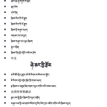
ཉེས་དོན་ཞུ་གཏུག་གི་སྐོར།
སྐད་ཡིག
དཔེ་དོན།
ཁྲིམས་རིག་གི་ལོ་རྒྱུས།
ཁྲིམས་རིག་གི་ལོ་རྒྱུས།
ཁྲིམས་ཀྱི་གཞུང་བཤད།
བརྡ་ཆད་དང་ཐ་སྙད།
ཁྲིམས་གཞུང་དང་ཡུལ་ཁྲིམས།
རླུང་འཕྲིན།
ཁྲིམས་དོན་བློ་འདྲིའི་འགེངས་ཤོག
中文
ཉེ་ཆར་གྱི་རྩོམ
ཐ་སི་ཐིའི་རྙི་རུ་ཚུད་པའི་མི་རིགས་ས་ཁོངས་རང་སྐྱོང་།
མི་རིགས་དབྱེ་འབྱེད་སྐོར་གྱི་གཏམ་བཤད།
རྩ་ཁྲིམས་ལ་མཐུན་མིན་བརྟག་དཔྱད་གཏོང་བའི་བསམ་འཆར།
合宪性审查建议
རྒྱལ་ཁབ་སྤྱི་གླིང་ཁྲིམས་ཀྱི་དཔྱད་བརྗོད།
གཞུང་ལམ་གྱི་ལམ་རྟགས་སོགས་སུ་བོད་ཡིག་ཀྱང་འཇོག་དགོས་པའི་ཁྲིམས་དཔྱད།