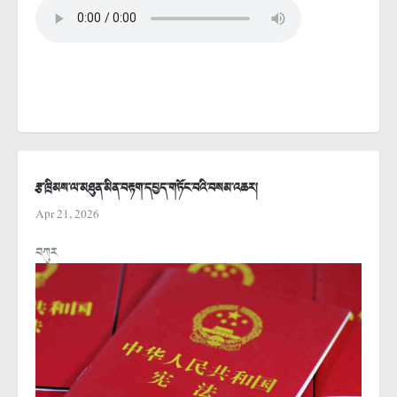
རྩ་ཁྲིམས་ལ་མཐུན་མིན་བརྟག་དཔྱད་གཏོང་བའི་བསམ་འཆར།
Apr 21, 2026
བཀུར