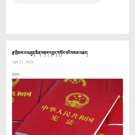
རྩ་ཁྲིམས་ལ་མཐུན་མིན་བརྟག་དཔྱད་གཏོང་བའི་བསམ་འཆར།
Apr 21, 2026
བཀུར