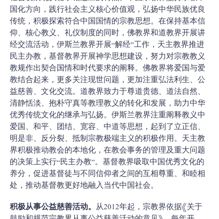
国化方向，践行社会主义核心价值观，弘扬中华民族优良
传统，积极探索符合中国国情的宗教思想。在保持基本信
仰、核心教义、礼仪制度的同时，佛教界和道教界开展讲
经交流活动，伊斯兰教界开展“解经”工作，天主教界推进
民主办教，基督教界开展神学思想建设，努力对宗教教义
教规作出契合国情和时代要求的阐释。佛教界将爱国与爱
教结合起来，更多关注现世问题，更加注重弘法利生、公
益慈善、文化交流。道教界致力于尊道贵德、道法自然、
清静恬淡、抱朴守真等教理教义的转化和发展，助力中华
优秀传统文化的继承与弘扬。伊斯兰教界注重阐释教义中
爱国、和平、团结、宽容、中道等思想，起到了立正信、
明是非、反分裂、抵制宗教极端主义的积极作用。天主教
界积极推动教会的本地化，在教会事务的管理及重大问题
的决策上实行“民主办教”。基督教界吸取中国优秀文化的
养分，促进基督徒与不同信仰者之间的互相尊重、和睦相
处，推动基督教更好地融入当代中国社会。
积极从事公益慈善活动。
从2012年起，宗教界依据《关于