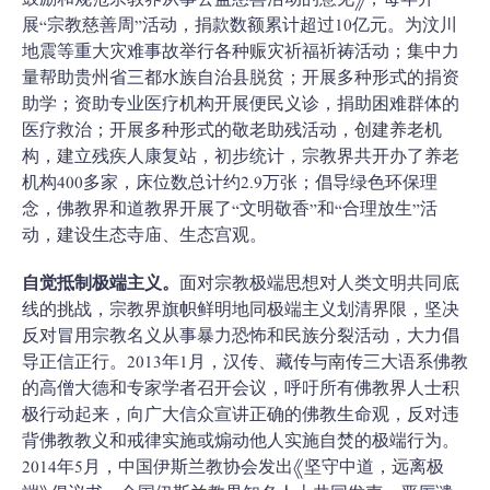
鼓励和规范宗教界从事公益慈善活动的意见》，每年开
展“宗教慈善周”活动，捐款数额累计超过10亿元。为汶川
地震等重大灾难事故举行各种赈灾祈福祈祷活动；集中力
量帮助贵州省三都水族自治县脱贫；开展多种形式的捐资
助学；资助专业医疗机构开展便民义诊，捐助困难群体的
医疗救治；开展多种形式的敬老助残活动，创建养老机
构，建立残疾人康复站，初步统计，宗教界共开办了养老
机构400多家，床位数总计约2.9万张；倡导绿色环保理
念，佛教界和道教界开展了“文明敬香”和“合理放生”活
动，建设生态寺庙、生态宫观。
自觉抵制极端主义。
面对宗教极端思想对人类文明共同底
线的挑战，宗教界旗帜鲜明地同极端主义划清界限，坚决
反对冒用宗教名义从事暴力恐怖和民族分裂活动，大力倡
导正信正行。2013年1月，汉传、藏传与南传三大语系佛教
的高僧大德和专家学者召开会议，呼吁所有佛教界人士积
极行动起来，向广大信众宣讲正确的佛教生命观，反对违
背佛教教义和戒律实施或煽动他人实施自焚的极端行为。
2014年5月，中国伊斯兰教协会发出《坚守中道，远离极