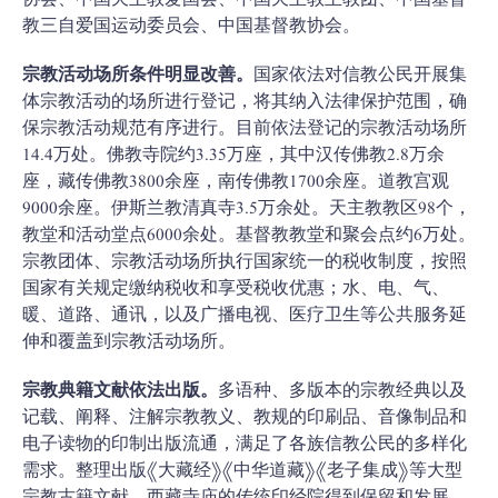
协会、中国天主教爱国会、中国天主教主教团、中国基督
教三自爱国运动委员会、中国基督教协会。
宗教活动场所条件明显改善。
国家依法对信教公民开展集
体宗教活动的场所进行登记，将其纳入法律保护范围，确
保宗教活动规范有序进行。目前依法登记的宗教活动场所
14.4万处。佛教寺院约3.35万座，其中汉传佛教2.8万余
座，藏传佛教3800余座，南传佛教1700余座。道教宫观
9000余座。伊斯兰教清真寺3.5万余处。天主教教区98个，
教堂和活动堂点6000余处。基督教教堂和聚会点约6万处。
宗教团体、宗教活动场所执行国家统一的税收制度，按照
国家有关规定缴纳税收和享受税收优惠；水、电、气、
暖、道路、通讯，以及广播电视、医疗卫生等公共服务延
伸和覆盖到宗教活动场所。
宗教典籍文献依法出版。
多语种、多版本的宗教经典以及
记载、阐释、注解宗教教义、教规的印刷品、音像制品和
电子读物的印制出版流通，满足了各族信教公民的多样化
需求。整理出版《大藏经》《中华道藏》《老子集成》等大型