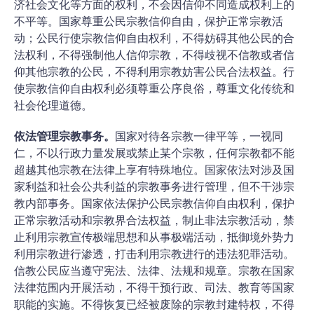
济社会文化等方面的权利，不会因信仰不同造成权利上的
不平等。国家尊重公民宗教信仰自由，保护正常宗教活
动；公民行使宗教信仰自由权利，不得妨碍其他公民的合
法权利，不得强制他人信仰宗教，不得歧视不信教或者信
仰其他宗教的公民，不得利用宗教妨害公民合法权益。行
使宗教信仰自由权利必须尊重公序良俗，尊重文化传统和
社会伦理道德。
依法管理宗教事务。
国家对待各宗教一律平等，一视同
仁，不以行政力量发展或禁止某个宗教，任何宗教都不能
超越其他宗教在法律上享有特殊地位。国家依法对涉及国
家利益和社会公共利益的宗教事务进行管理，但不干涉宗
教内部事务。国家依法保护公民宗教信仰自由权利，保护
正常宗教活动和宗教界合法权益，制止非法宗教活动，禁
止利用宗教宣传极端思想和从事极端活动，抵御境外势力
利用宗教进行渗透，打击利用宗教进行的违法犯罪活动。
信教公民应当遵守宪法、法律、法规和规章。宗教在国家
法律范围内开展活动，不得干预行政、司法、教育等国家
职能的实施。不得恢复已经被废除的宗教封建特权，不得