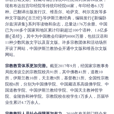
宗教古籍文献。西藏寺庙的传统印经院得到保留和发展，
现有布达拉宫印经院等传统印经院60家，年印经卷6.3万
种。已翻译出版发行汉、维吾尔、哈萨克、柯尔克孜等多
种文字版的《古兰经》等伊斯兰教经典，编辑发行《新编卧
尔兹演讲集》系列等读物和杂志，总量达176万余册。中国
已为100多个国家和地区累计印刷超过100个语种、1.6亿多
册《圣经》，其中为中国教会印刷约8000万册，包括汉语和
11种少数民族文字以及盲文版。许多宗教团体和活动场所
开设了网站，中国伊斯兰教协会开通中文版和维吾尔文版
网站。
宗教教育体系更加完善。
截至2017年9月，经国家宗教事务
局批准设立的宗教院校共91所，其中佛教41所，道教10
所，伊斯兰教10所，天主教9所，基督教21所。全国性宗教
院校6所，分别为中国佛学院、中国藏语系高级佛学院、中
国道教学院、中国伊斯兰教经学院、中国天主教神哲学
院、金陵协和神学院。宗教院校在校学生1万多人，历届毕
业生累计4.7万余人。