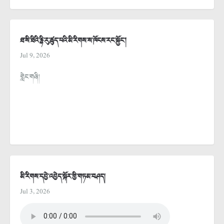
ཐ་སི་ཐིའི་རྙི་རུ་ཚུད་པའི་མི་རིགས་ས་ཁོངས་རང་སྐྱོང་།
Jul 9, 2026
གླེང་གཞི།
མི་རིགས་དབྱེ་འབྱེད་སྐོར་གྱི་གཏམ་བཤད།
Jul 3, 2026