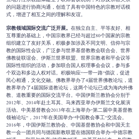
些地方性宗教团体建立了联席会议机制，对涉及宗教关系
的问题进行协商沟通，创造了具有中国特色的宗教对话模
式，增进了相互之间的理解和友谊。
宗教领域国际交流广泛开展。
在独立自主、平等友好、相
互尊重的基础上，中国宗教界已经与超过80个国家的宗教
组织建立了友好关系，积极参加涉及不同文明、信仰与宗
教的国际性会议，广泛参与世界基督教教会联合会、世界
佛教徒联谊会、伊斯兰世界联盟、世界宗教者和平会议等
国际性组织的活动，参加联合国人权理事会会议，参与多
个双边和多边人权对话。积极响应“一带一路”倡议，促进
民心相通，文化交融。佛教界举办了4届世界佛教论坛，道
教界举办了4届国际道教论坛，这两个论坛已成为海内外佛
教、道教重要的国际交流平台。中国伊斯兰教协会分别于
2012年、2014年赴土耳其、马来西亚举办伊斯兰文化展演
活动。中美基督教会2013年在上海举办“第二届中美基督教
领袖论坛”，2017年在美国举办“中国教会事工”交流会。
2016年，中国伊斯兰教协会、中国基督教协会和中国天主
教一会一团共同与德国新教联盟在德国联合举办“中德宗教