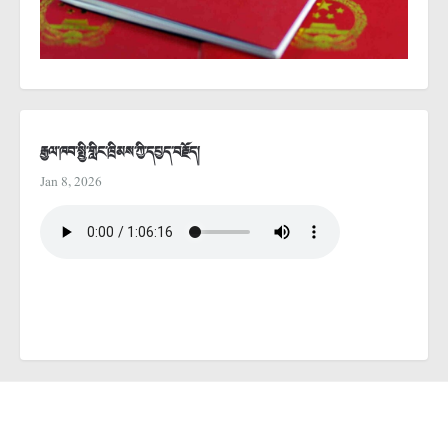
རྒྱལ་ཁབ་སྤྱི་གླིང་ཁྲིམས་ཀྱི་དཔྱད་བརྗོད།
Jan 8, 2026