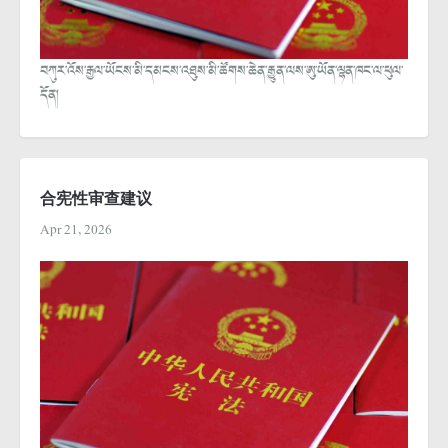
བཀུར་འོས་རྒྱལ་ཡོངས་མི་དམངས་འཐུས་མི་ཚོགས་ཆེན་རྒྱུན་ལས་ཨུ་ཡོན་ལྷན་ཁང་ལ་ཕུལ་
དོན།
合宪性审查建议
Apr 21, 2026