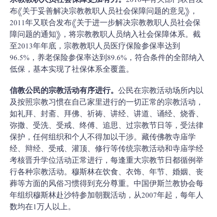
宗教教职人员社会保障更加有力。
2010年有关部门联合发
布《关于妥善解决宗教教职人员社会保障问题的意见》，
2011年又联合发布《关于进一步解决宗教教职人员社会保
障问题的通知》，将宗教教职人员纳入社会保障体系。截
至2013年年底，宗教教职人员医疗保险参保率达到
96.5%，养老保险参保率达到89.6%，符合条件的全部纳入
低保，基本实现了社保体系全覆盖。
信教公民的宗教活动有序进行。
公民在宗教活动场所内以
及按照宗教习惯在自己家里进行的一切正常的宗教活动，
如礼拜、封斋、拜佛、祈祷、讲经、讲道、诵经、烧香、
弥撒、受洗、受戒、终傅、追思、过宗教节日等，受法律
保护，任何组织和个人不得加以干涉。藏传佛教寺庙学
经、辩经、受戒、灌顶、修行等传统宗教活动和寺庙学经
考核晋升学位活动正常进行，每逢重大宗教节日都循例举
行各种宗教活动。穆斯林在饮食、衣饰、年节、婚姻、丧
葬等方面的风俗习惯得到充分尊重。中国伊斯兰教协会每
年组织穆斯林赴沙特参加朝觐活动，从2007年起，每年人
数均在1万人以上。