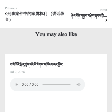
Previous
Next
刑事案件中的家属权利 （讲话录
ཉེས་དོན་གཏུག་བཤེར་སྐབས་ཀྱི་...
音）
You may also like
ཐ་སི་ཐིའི་རྙི་རུ་ཚུད་པའི་མི་རིགས་ས་ཁོངས་རང་སྐྱོང་།
Jul 9, 2026