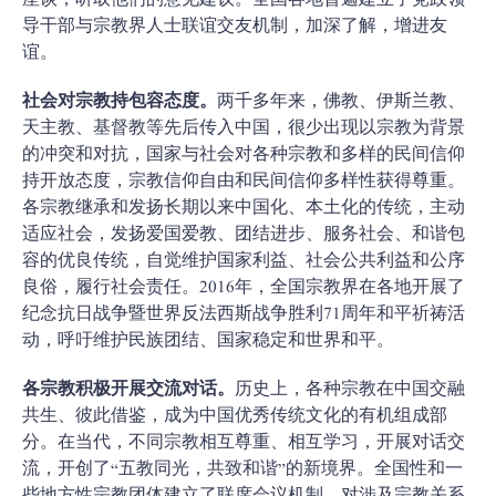
座谈，听取他们的意见建议。全国各地普遍建立了党政领
导干部与宗教界人士联谊交友机制，加深了解，增进友
谊。
社会对宗教持包容态度。
两千多年来，佛教、伊斯兰教、
天主教、基督教等先后传入中国，很少出现以宗教为背景
的冲突和对抗，国家与社会对各种宗教和多样的民间信仰
持开放态度，宗教信仰自由和民间信仰多样性获得尊重。
各宗教继承和发扬长期以来中国化、本土化的传统，主动
适应社会，发扬爱国爱教、团结进步、服务社会、和谐包
容的优良传统，自觉维护国家利益、社会公共利益和公序
良俗，履行社会责任。2016年，全国宗教界在各地开展了
纪念抗日战争暨世界反法西斯战争胜利71周年和平祈祷活
动，呼吁维护民族团结、国家稳定和世界和平。
各宗教积极开展交流对话。
历史上，各种宗教在中国交融
共生、彼此借鉴，成为中国优秀传统文化的有机组成部
分。在当代，不同宗教相互尊重、相互学习，开展对话交
流，开创了“五教同光，共致和谐”的新境界。全国性和一