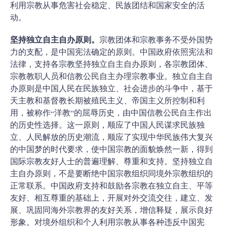
利用宗教从事危害社会稳定、民族团结和国家安全的活
动。
坚持独立自主自办原则。
宗教团体和宗教事务不受外国势
力的支配，是中国宪法确定的原则。中国政府依照宪法和
法律，支持各宗教坚持独立自主自办原则，各宗教团体、
宗教教职人员和信教公民自主办理宗教事业。独立自主自
办原则是中国人民在民族独立、社会进步的斗争中，基于
天主教和基督教长期被殖民主义、帝国主义所控制和利
用，被称作“洋教”的屈辱历史，由中国信教公民自主作出
的历史性选择。这一原则，顺应了中国人民谋求民族独
立、人民解放的历史潮流，顺应了实现中华民族伟大复兴
的中国梦的时代要求，使中国宗教的面貌焕然一新，得到
国际宗教友好人士的普遍理解、尊重和支持。坚持独立自
主自办原则，不是要断绝中国宗教组织同境外宗教组织的
正常联系。中国政府支持和鼓励各宗教在独立自主、平等
友好、相互尊重的基础上，开展对外交流交往，建立、发
展、巩固同海外宗教界的友好关系，增信释疑，展示良好
形象。对境外组织和个人利用宗教从事各种违反中国宪