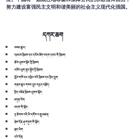
应。中国将一如既往地尊重和保障公民的宗教信仰自由，
努力建设富强民主文明和谐美丽的社会主义现代化强国。
དཀར་ཆག
བསམ་ཚུལ།
དམངས་ཁྲིམས་དང་དངོས་ཟོག་བདག་དབང་གི་ཁྲིམས།
ཆོས་ལུགས་སྐོར་གྱི་ཁྲིམས།
འཁོར་ཡུག་སྲུང་སྐྱོབ་ཀྱི་ཁྲིམས།
སློབ་གསོ་དང་འབྲེལ་བའི་ཁྲིམས་དང་སྲིད་བྱུས།
གནས་ཚུལ་གསར་བྱུང་དཔྱད་བརྗོད།
སྲིད་འཛིན་ཁྲིམས་ལུགས་སྐོར།
མདུན་ངོས།
བདག་གི་སྐོར།
དྲ་ཚིགས་འདི་ཡི་དགོས་པ་རྒྱུ་མཚན།
ཉེས་དོན་ཞུ་གཏུག་གི་སྐོར།
སྐད་ཡིག
དཔེ་དོན།