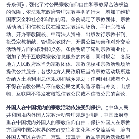
务条例》，强化了对公民宗教信仰自由和宗教界合法权益
的保障，依法规范政府管理宗教事务的行为，增加了维护
国家安全和社会和谐的内容。条例规定了宗教团体、宗教
活动场所和信教公民在设立宗教活动场所、举行宗教活
动、开办宗教院校、申请法人资格、出版发行宗教书刊、
接受宗教捐献、管理宗教财产、开展公益慈善和对外交流
活动等方面的权利和义务。条例明确了遏制宗教商业化，
增加了关于互联网宗教信息服务的内容，同时规定，各级
地方人民政府应当为宗教团体、宗教院校和宗教活动场所
提供公共服务；各级地方人民政府应当将宗教活动场所建
设纳入土地利用总体规划和城乡规划；任何组织或者个人
不得在信教公民与不信教公民之间制造矛盾与冲突；出版
物、互联网不得发布歧视信教公民或不信教公民的言论。
外国人在中国境内的宗教活动依法受到保护。
《中华人民
共和国境内外国人宗教活动管理规定》强调，中国政府尊
重在中国境内外国人的宗教信仰自由，保护外国人在宗教
方面同中国宗教界的友好交往和文化学术交流活动。境内
外国人可以在寺庙、宫观、清真寺、教堂等宗教活动场所