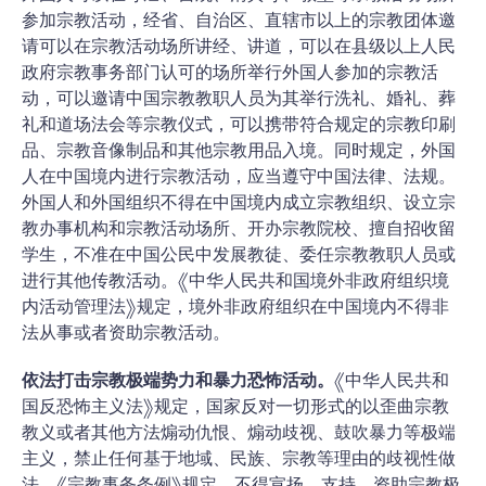
参加宗教活动，经省、自治区、直辖市以上的宗教团体邀
请可以在宗教活动场所讲经、讲道，可以在县级以上人民
政府宗教事务部门认可的场所举行外国人参加的宗教活
动，可以邀请中国宗教教职人员为其举行洗礼、婚礼、葬
礼和道场法会等宗教仪式，可以携带符合规定的宗教印刷
品、宗教音像制品和其他宗教用品入境。同时规定，外国
人在中国境内进行宗教活动，应当遵守中国法律、法规。
外国人和外国组织不得在中国境内成立宗教组织、设立宗
教办事机构和宗教活动场所、开办宗教院校、擅自招收留
学生，不准在中国公民中发展教徒、委任宗教教职人员或
进行其他传教活动。《中华人民共和国境外非政府组织境
内活动管理法》规定，境外非政府组织在中国境内不得非
法从事或者资助宗教活动。
依法打击宗教极端势力和暴力恐怖活动。
《中华人民共和
国反恐怖主义法》规定，国家反对一切形式的以歪曲宗教
教义或者其他方法煽动仇恨、煽动歧视、鼓吹暴力等极端
主义，禁止任何基于地域、民族、宗教等理由的歧视性做