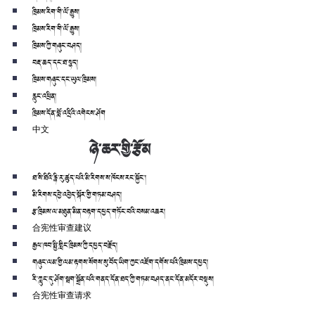
ཁྲིམས་རིག་གི་ལོ་རྒྱུས།
ཁྲིམས་རིག་གི་ལོ་རྒྱུས།
ཁྲིམས་ཀྱི་གཞུང་བཤད།
བརྡ་ཆད་དང་ཐ་སྙད།
ཁྲིམས་གཞུང་དང་ཡུལ་ཁྲིམས།
རླུང་འཕྲིན།
ཁྲིམས་དོན་བློ་འདྲིའི་འགེངས་ཤོག
中文
ཉེ་ཆར་གྱི་རྩོམ
ཐ་སི་ཐིའི་རྙི་རུ་ཚུད་པའི་མི་རིགས་ས་ཁོངས་རང་སྐྱོང་།
མི་རིགས་དབྱེ་འབྱེད་སྐོར་གྱི་གཏམ་བཤད།
རྩ་ཁྲིམས་ལ་མཐུན་མིན་བརྟག་དཔྱད་གཏོང་བའི་བསམ་འཆར།
合宪性审查建议
རྒྱལ་ཁབ་སྤྱི་གླིང་ཁྲིམས་ཀྱི་དཔྱད་བརྗོད།
གཞུང་ལམ་གྱི་ལམ་རྟགས་སོགས་སུ་བོད་ཡིག་ཀྱང་འཇོག་དགོས་པའི་ཁྲིམས་དཔྱད།
རི་ཀླུང་དུ་ཤོག་སྦག་སྒྲོན་པའི་གནད་དོན་ཐད་ཀྱི་གཏམ་བཤད་ནང་དོན་མདོར་བསྡུས།
合宪性审查请求