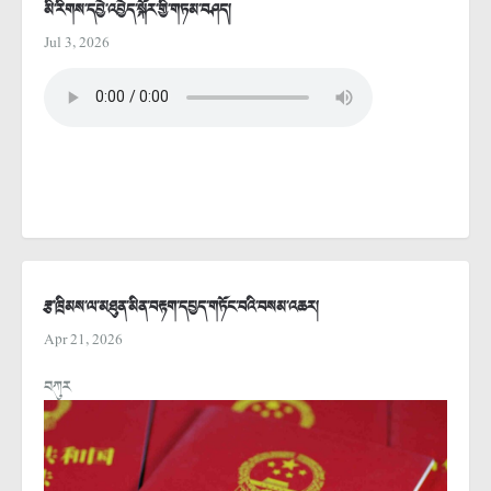
མི་རིགས་དབྱེ་འབྱེད་སྐོར་གྱི་གཏམ་བཤད།
Jul 3, 2026
རྩ་ཁྲིམས་ལ་མཐུན་མིན་བརྟག་དཔྱད་གཏོང་བའི་བསམ་འཆར།
Apr 21, 2026
བཀུར