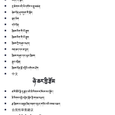
བདག་གི་སྐོར།
དྲ་ཚིགས་འདི་ཡི་དགོས་པ་རྒྱུ་མཚན།
ཉེས་དོན་ཞུ་གཏུག་གི་སྐོར།
སྐད་ཡིག
དཔེ་དོན།
ཁྲིམས་རིག་གི་ལོ་རྒྱུས།
ཁྲིམས་རིག་གི་ལོ་རྒྱུས།
ཁྲིམས་ཀྱི་གཞུང་བཤད།
བརྡ་ཆད་དང་ཐ་སྙད།
ཁྲིམས་གཞུང་དང་ཡུལ་ཁྲིམས།
རླུང་འཕྲིན།
ཁྲིམས་དོན་བློ་འདྲིའི་འགེངས་ཤོག
中文
ཉེ་ཆར་གྱི་རྩོམ
ཐ་སི་ཐིའི་རྙི་རུ་ཚུད་པའི་མི་རིགས་ས་ཁོངས་རང་སྐྱོང་།
མི་རིགས་དབྱེ་འབྱེད་སྐོར་གྱི་གཏམ་བཤད།
རྩ་ཁྲིམས་ལ་མཐུན་མིན་བརྟག་དཔྱད་གཏོང་བའི་བསམ་འཆར།
合宪性审查建议