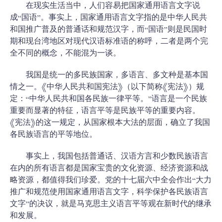
在现实生活当中，人们容易把国家通用语言文字说
成“国语”。事实上，国家通用语言文字指的是中华人民共
和国推广普及的普通话和规范汉字，而“国语”则是民国时
期和现台湾地区对现代汉语标准语的称呼，二者是两个完
全不同的概念，不能混为一谈。
我国是统一的多民族国家，多语言、多文种是基本国
情之一。《中华人民共和国宪法》（以下简称《宪法》）规
定：“中华人民共和国各民族一律平等。”语言是一个民族
重要而显著的特征，语言平等是民族平等的重要内容。
《宪法》的这一规定，从国家根本大法的层面，确立了我国
各民族语言的平等地位。
事实上，我国包括普通话、汉语方言和少数民族语言
在内的所有语言都是国家宝贵的文化资源、经济资源和战
略资源，都值得我们珍爱。党的十七届六中全会作出“大力
推广和规范使用国家通用语言文字，科学保护各民族语言
文字”的决议，就是马克思主义语言平等观在新时代的继承
和发展。