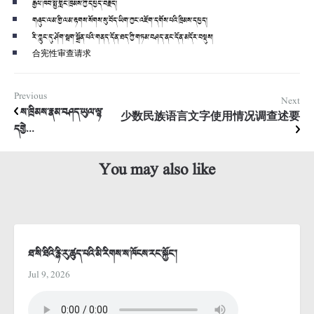
རྒྱལ་ཁབ་སྤྱི་གླིང་ཁྲིམས་ཀྱི་དཔྱད་བརྗོད།
གཞུང་ལམ་གྱི་ལམ་རྟགས་སོགས་སུ་བོད་ཡིག་ཀྱང་འཇོག་དགོས་པའི་ཁྲིམས་དཔྱད།
རི་ཀླུང་དུ་ཤོག་སྦག་སྒྲོན་པའི་གནད་དོན་ཐད་ཀྱི་གཏམ་བཤད་ནང་དོན་མདོར་བསྡུས།
合宪性审查请求
Previous
Next
ས་ཁྲིམས་རྣམ་བཤད་ཡུལ་ལྷ་
少数民族语言文字使用情况调查述要
དགྱེ...
You may also like
ཐ་སི་ཐིའི་རྙི་རུ་ཚུད་པའི་མི་རིགས་ས་ཁོངས་རང་སྐྱོང་།
Jul 9, 2026