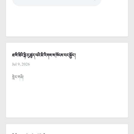
ཐ་སི་ཐིའི་རྙི་རུ་ཚུད་པའི་མི་རིགས་ས་ཁོངས་རང་སྐྱོང་།
Jul 9, 2026
གླེང་གཞི།