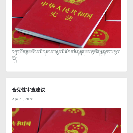
བཀུར་འོས་རྒྱལ་ཡོངས་མི་དམངས་འཐུས་མི་ཚོགས་ཆེན་རྒྱུན་ལས་ཨུ་ཡོན་ལྷན་ཁང་ལ་ཕུལ་
དོན།
合宪性审查建议
Apr 21, 2026