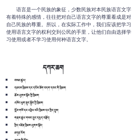
语言是一个民族的象征，少数民族对本民族语言文字
有着特殊的感情，往往把对自己语言文字的尊重看成是对
自己民族的尊重。所以，在实际工作中，我们应该把学习
使用语言文字的权利交到公民的手里，让他们自由选择学
习使用或者不学习使用何种语言文字。
དཀར་ཆག
བསམ་ཚུལ།
དམངས་ཁྲིམས་དང་དངོས་ཟོག་བདག་དབང་གི་ཁྲིམས།
ཆོས་ལུགས་སྐོར་གྱི་ཁྲིམས།
འཁོར་ཡུག་སྲུང་སྐྱོབ་ཀྱི་ཁྲིམས།
སློབ་གསོ་དང་འབྲེལ་བའི་ཁྲིམས་དང་སྲིད་བྱུས།
གནས་ཚུལ་གསར་བྱུང་དཔྱད་བརྗོད།
སྲིད་འཛིན་ཁྲིམས་ལུགས་སྐོར།
མདུན་ངོས།