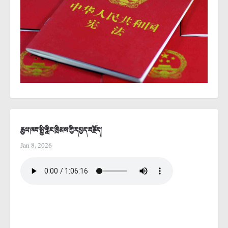
རྒྱལ་ཁབ་སྤྱི་གླིང་ཁྲིམས་ཀྱི་དཔྱད་བརྗོད།
Jan 8, 2026