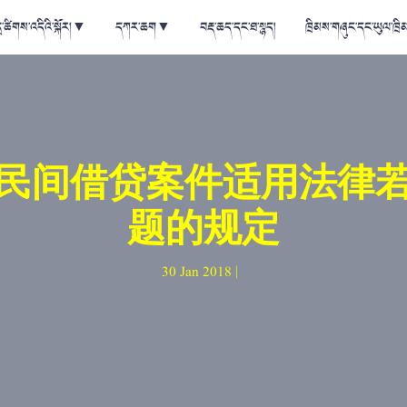
ྲ་ཚིགས་འདིའི་སྐོར།
▼
དཀར་ཆག
▼
བརྡ་ཆད་དང་ཐ་སྙད།
ཁྲིམས་གཞུང་དང་ཡུལ་ཁྲི
民间借贷案件适用法律
题的规定
30 Jan 2018 |