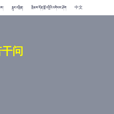
མས།
རླུང་འཕྲིན།
ཁྲིམས་དོན་བློ་འདྲིའི་འགེངས་ཤོག
中文
若干问