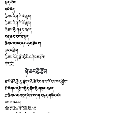
སྐད་ཡིག
དཔེ་དོན།
ཁྲིམས་རིག་གི་ལོ་རྒྱུས།
ཁྲིམས་རིག་གི་ལོ་རྒྱུས།
ཁྲིམས་ཀྱི་གཞུང་བཤད།
བརྡ་ཆད་དང་ཐ་སྙད།
ཁྲིམས་གཞུང་དང་ཡུལ་ཁྲིམས།
རླུང་འཕྲིན།
ཁྲིམས་དོན་བློ་འདྲིའི་འགེངས་ཤོག
中文
ཉེ་ཆར་གྱི་རྩོམ
ཐ་སི་ཐིའི་རྙི་རུ་ཚུད་པའི་མི་རིགས་ས་ཁོངས་རང་སྐྱོང་།
མི་རིགས་དབྱེ་འབྱེད་སྐོར་གྱི་གཏམ་བཤད།
རྩ་ཁྲིམས་ལ་མཐུན་མིན་བརྟག་དཔྱད་གཏོང་བའི་
བསམ་འཆར།
合宪性审查建议