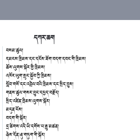
དཀར་ཆག
བསམ་ཚུལ།
དམངས་ཁྲིམས་དང་དངོས་ཟོག་བདག་དབང་གི་ཁྲིམས།
ཆོས་ལུགས་སྐོར་གྱི་ཁྲིམས།
འཁོར་ཡུག་སྲུང་སྐྱོབ་ཀྱི་ཁྲིམས།
སློབ་གསོ་དང་འབྲེལ་བའི་ཁྲིམས་དང་སྲིད་བྱུས།
གནས་ཚུལ་གསར་བྱུང་དཔྱད་བརྗོད།
སྲིད་འཛིན་ཁྲིམས་ལུགས་སྐོར།
མདུན་ངོས།
བདག་གི་སྐོར།
དྲ་ཚིགས་འདི་ཡི་དགོས་པ་རྒྱུ་མཚན།
ཉེས་དོན་ཞུ་གཏུག་གི་སྐོར།