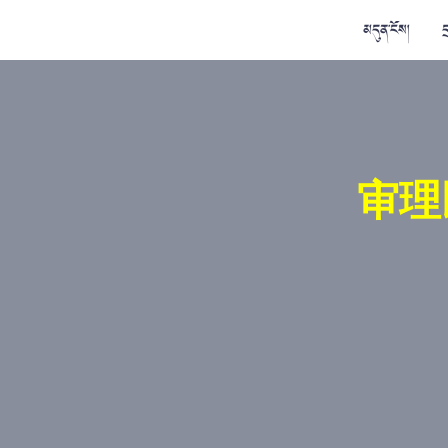
མདུན་ངོས།
ད
审理