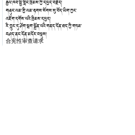
རྒྱལ་ཁབ་སྤྱི་གླིང་ཁྲིམས་ཀྱི་དཔྱད་བརྗོད།
གཞུང་ལམ་གྱི་ལམ་རྟགས་སོགས་སུ་བོད་ཡིག་ཀྱང་
འཇོག་དགོས་པའི་ཁྲིམས་དཔྱད།
རི་ཀླུང་དུ་ཤོག་སྦག་སྒྲོན་པའི་གནད་དོན་ཐད་ཀྱི་གཏམ་
བཤད་ནང་དོན་མདོར་བསྡུས།
合宪性审查请求