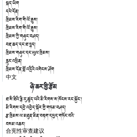
སྐད་ཡིག
དཔེ་དོན།
ཁྲིམས་རིག་གི་ལོ་རྒྱུས།
ཁྲིམས་རིག་གི་ལོ་རྒྱུས།
ཁྲིམས་ཀྱི་གཞུང་བཤད།
བརྡ་ཆད་དང་ཐ་སྙད།
ཁྲིམས་གཞུང་དང་ཡུལ་ཁྲིམས།
རླུང་འཕྲིན།
ཁྲིམས་དོན་བློ་འདྲིའི་འགེངས་ཤོག
中文
ཉེ་ཆར་གྱི་རྩོམ
ཐ་སི་ཐིའི་རྙི་རུ་ཚུད་པའི་མི་རིགས་ས་ཁོངས་རང་སྐྱོང་།
མི་རིགས་དབྱེ་འབྱེད་སྐོར་གྱི་གཏམ་བཤད།
རྩ་ཁྲིམས་ལ་མཐུན་མིན་བརྟག་དཔྱད་གཏོང་བའི་
བསམ་འཆར།
合宪性审查建议