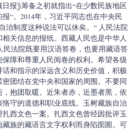
藏日报》筹备之初就指出“
在少数民族地区
”。2014年，
习近平同志也在中央民
自治制度这种说法可以休矣。” 人民法院
和相关信息的报纸。
西藏人民也是中华人
的人民法院既要用汉语答卷，也要用藏语答
能保障和尊重人民阅卷的权利。
希望各级
讲话和指示的深远含义和历史
价值，积极
紧密团结在党中央和国家的周围。
不要同
污，抱团取暖。近朱者赤，
近墨者黑，依
该恪守的道德和职业底线。
玉树藏族自治
理扎西文色一案。
扎西文色曾经因批评玉
地藏族的藏语言
文字权利而身陷囹圄。
可