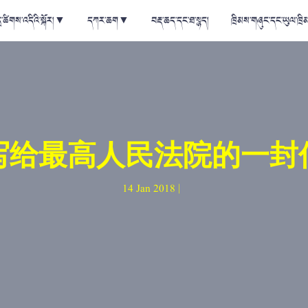
ྲ་ཚིགས་འདིའི་སྐོར།
▼
དཀར་ཆག
▼
བརྡ་ཆད་དང་ཐ་སྙད།
ཁྲིམས་གཞུང་དང་ཡུལ་ཁྲི
写给最高人民法院的一封
14 Jan 2018 |