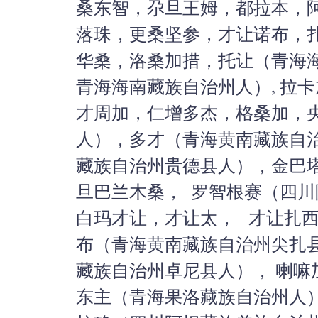
桑东智，尕旦王姆，都拉本，
落珠，更桑坚参，
才让诺布，扎
华桑，洛桑加措，托让（
青海
青海海南藏族自治州人）, 拉
才周加，仁增多杰，
格桑加，
人），多才（
青海黄南藏族自
藏族自治州贵德县人），金巴
旦巴兰木桑， 罗智根赛（四
白玛才让，
才让太， 才让扎西
布（青海黄南藏族自治州尖扎
藏族自治州卓尼县人）， 喇
东主（
青海果洛藏族自治州人