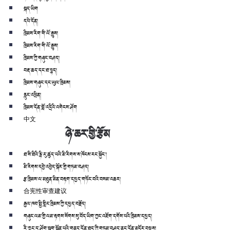
སྐད་ཡིག
དཔེ་དོན།
ཁྲིམས་རིག་གི་ལོ་རྒྱུས།
ཁྲིམས་རིག་གི་ལོ་རྒྱུས།
ཁྲིམས་ཀྱི་གཞུང་བཤད།
བརྡ་ཆད་དང་ཐ་སྙད།
ཁྲིམས་གཞུང་དང་ཡུལ་ཁྲིམས།
རླུང་འཕྲིན།
ཁྲིམས་དོན་བློ་འདྲིའི་འགེངས་ཤོག
中文
ཉེ་ཆར་གྱི་རྩོམ
ཐ་སི་ཐིའི་རྙི་རུ་ཚུད་པའི་མི་རིགས་ས་ཁོངས་རང་སྐྱོང་།
མི་རིགས་དབྱེ་འབྱེད་སྐོར་གྱི་གཏམ་བཤད།
རྩ་ཁྲིམས་ལ་མཐུན་མིན་བརྟག་དཔྱད་གཏོང་བའི་བསམ་འཆར།
合宪性审查建议
རྒྱལ་ཁབ་སྤྱི་གླིང་ཁྲིམས་ཀྱི་དཔྱད་བརྗོད།
གཞུང་ལམ་གྱི་ལམ་རྟགས་སོགས་སུ་བོད་ཡིག་ཀྱང་འཇོག་དགོས་པའི་ཁྲིམས་དཔྱད།
རི་ཀླུང་དུ་ཤོག་སྦག་སྒྲོན་པའི་གནད་དོན་ཐད་ཀྱི་གཏམ་བཤད་ནང་དོན་མདོར་བསྡུས།