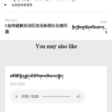
合宪性审查请求
Previous
Next
如何破解自治区自治条例出台难问
སྲིད་གྲོས་ཨུ་ཡོན་ཨ་རོལ་ཚང་ག...
题
You may also like
ཐ་སི་ཐིའི་རྙི་རུ་ཚུད་པའི་མི་རིགས་ས་ཁོངས་རང་སྐྱོང་།
Jul 9, 2026