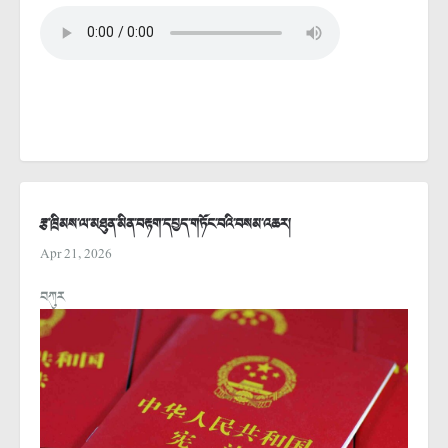
རྩ་ཁྲིམས་ལ་མཐུན་མིན་བརྟག་དཔྱད་གཏོང་བའི་བསམ་འཆར།
Apr 21, 2026
བཀུར