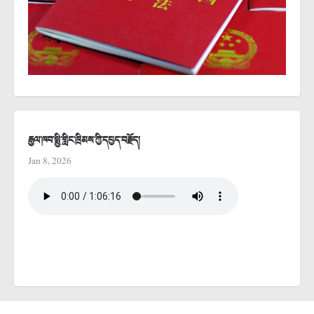
རྒྱལ་ཁབ་སྤྱི་གླིང་ཁྲིམས་ཀྱི་དཔྱད་བརྗོད།
Jan 8, 2026