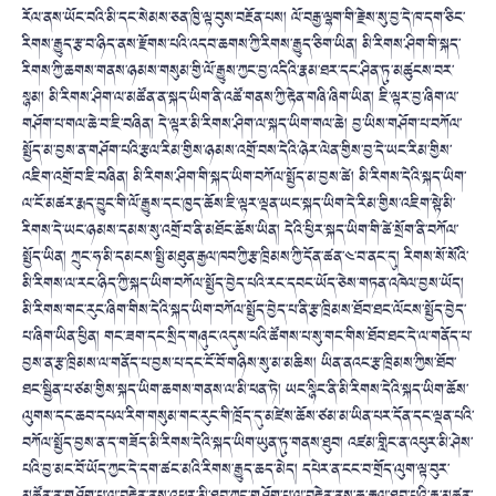
རོལ་ནས་ཡོང་བའི་མི་དང་སེམས་ཅན་ཁྱི་ལྟ་བུས་བརྔོན་པས། ལོ་བརྒྱ་ལྷག་གི་རྗེས་སུ་བྱ་དེ་ཁ་དག་ཅིང་
རིགས་རྒྱུད་རྩ་བ་ཉིད་ནས་རྫོགས་པའི་འདབ་ཆགས་ཀྱི་རིགས་རྒྱུད་ཅིག་ཡིན། མི་རིགས་ཤིག་གི་སྐད་
རིགས་ཀྱི་ཆགས་གནས་ཉམས་གསུམ་གྱི་ལོ་རྒྱུས་ཀྱང་བྱ་འདིའི་རྣམ་ཐར་དང་ཤིན་ཏུ་མཚུངས་བར་
སྙམ། མི་རིགས་ཤིག་ལ་མཚོན་ན་སྐད་ཡིག་ནི་འཚོ་གནས་ཀྱི་རྟེན་གཞི་ཞིག་ཡིན། ཇི་ལྟར་བྱ་ཞིག་
ལ་
གཤོག་པ་གལ་ཆེ་བ་ཇི་བཞིན། དེ་ལྟར་མི་རིགས་ཤིག་ལ་སྐད་ཡིག་གལ་ཆེ། བྱ་ཡིས་གཤོག་པ་བཀོལ་
སྤྱོད་མ་བྱས་ན་གཤོག་པའི་རྩལ་རིམ་གྱིས་ཉམས་འགྲོ་བས་དེའི་ཉེར་ལེན་གྱིས་བྱ་དེ་ཡང་རིམ་གྱིས་
འཇིག་འགྲོ་བ་ཇི་བཞིན། མི་རིགས་ཤིག་གི་སྐད་ཡིག་བཀོལ་སྤྱོད་མ་བྱས་ཚེ། མི་རིགས་དེའི་སྐད་ཡིག་
ལ་ངོ་མཚར་རྨད་བྱུང་གི་ལོ་རྒྱུས་དང་ཁྱད་ཆོས་ཇི་ལྟར་ལྡན་ཡང་སྐད་ཡིག་དེ་རིམ་གྱིས་འཇིག་སྟེ་མི་
རིགས་དེ་ཡང་ཉམས་དམས་སུ་འགྲོ་བ་ནི་མཐོང་ཆོས་ཡིན། དེའི་ཕྱིར་སྐད་ཡིག་གི་ཚེ་སྲོག་ནི་བཀོལ་
སྤྱོད་ཡིན། ཀྲུང་ཧྭ་མི་དམངས་སྤྱི་མཐུན་རྒྱལ་ཁབ་ཀྱི་རྩ་ཁྲིམས་ཀྱི་དོན་ཚན་༤་བ་ནང་དུ། རིགས་སོ་སོའི་
མི་རིགས་ལ་རང་ཉིད་ཀྱི་སྐད་ཡིག་བཀོལ་སྤྱོད་བྱེད་པའི་རང་དབང་ཡོད་ཅེས་གཏན་འཁེལ་བྱས་ཡོད།
མི་རིགས་གང་རུང་ཞིག་གིས་དེའི་སྐད་ཡིག་བཀོལ་སྤྱོད་བྱེད་པ་ནི་རྩ་ཁྲིམས་ཐོབ་ཐང་ལོངས་སྤྱོད་བྱེད་
པ་ཞིག་ཡིན་ཕྱིན། གང་ཟག་དང་སྲིད་གཞུང་འདུས་པའི་ཚོགས་པ་སུ་གང་གིས་ཐོབ་ཐང་དེ་ལ་གནོད་པ་
བྱས་ན་རྩ་ཁྲིམས་ལ་གནོད་པ་བྱས་པ་དང་ངོ་བོ་གཉིས་སུ་མ་མཆིས། ཡིན་ནའང་རྩ་ཁྲིམས་ཀྱིས་ཐོབ་
ཐང་སྦྱིན་པ་ཙམ་གྱིས་སྐད་ཡིག་ཆགས་གནས་ལ་མི་ཕན་ཏེ། ཡང་སྙིང་ནི་མི་རིགས་དེའི་སྐད་ཡིག་ཆོས་
ལུགས་དང་ཆབ་དཔལ་རིག་གསུམ་གང་རུང་གི་ཁྲོད་དུ་མཛེས་ཆོས་ཙམ་མ་ཡིན་པར་དོན་དང་ལྡན་པའི་
བཀོལ་སྤྱོད་བྱས་ན་ད་གཟོད་མི་རིགས་དེའི་སྐད་ཡིག་ཡུན་ཏུ་གནས་ཐུབ། འཛམ་གླིང་ན་འཕུར་མི་ཤེས་
པའི་བྱ་མང་བོ་ཡོད་ཀྱང་དེ་དག་ཚང་མའི་རིགས་རྒྱུད་ཆད་མེད། དཔེར་ན་ངང་བ་གྲོད་ལུག་ལྟ་བུར་