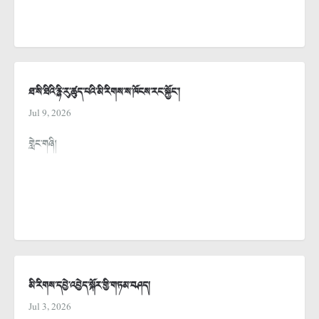
ཐ་སི་ཐིའི་རྙི་རུ་ཚུད་པའི་མི་རིགས་ས་ཁོངས་རང་སྐྱོང་།
Jul 9, 2026
གླེང་གཞི།
མི་རིགས་དབྱེ་འབྱེད་སྐོར་གྱི་གཏམ་བཤད།
Jul 3, 2026