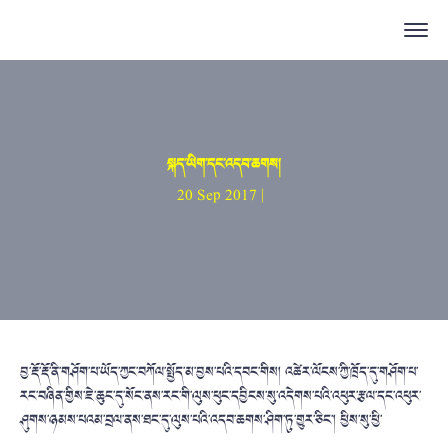
སྐད་ཡིག་དང་འདབ་ཆགས།
20 Sep 2017 |
བྱ་རྡོ་རྡོ་ནི་གཤོག་པ་ཡོད་ཀྱང་བཀོལ་སྤྱོད་མ་བྱས་པའི་དབང་གིས། འཚེར་ལོངས་ཀྱི་ཁྲོད་དུ་གཤོག་པ་
རང་བཞིན་གྱིས་ཇེ་ཆུང་དུ་སོང་ནས་རང་གི་ལུས་ཕུང་དབྱིངས་སུ་འདེགས་པའི་འཕུར་རྩལ་དང་འཕུར་
ཤུགས་ཉམས་པའམ་བྲལ་ནས་ཐང་དུ་ལུས་པའི་འདབ་ཆགས་ཤིག་ཏུ་གྱུར་ཅིང་། ཕྱིས་སུ་ཕྱི་