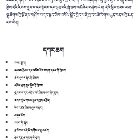
མཚོན་ན་གཤོག་པ་ལ་བརྟེན་ནས་འཕུར་མི་ཐུབ་ཀྱང་གཤོག་པ་ལ་བརྟེན་ནས་ཆུ་རྐྱལ་ཐུབ་པའི་རྒྱུ་མཚན་
གྱིས་དེའི་རིགས་རྒྱུད་ད་དུང་སྟོབས་དང་ལྡན་པའི་སྒོ་ནས་འཚོ་ཞིང་གཞེས་ཡོད། དེའི་ཕྱིར་ཐབས་ལམ་
སྣ་ཚོགས་ཀྱི་སྒོ་ནས་གཤོག་པ་དང་སྐད་ཡིག་བཀོལ་སྤྱོད་བྱེད་པ་ནི་བྱ་དང་མི་རིགས་ཡུན་གནས་ཀྱི་མན་
ངག་ཡིན།
དཀར་ཆག
བསམ་ཚུལ།
དམངས་ཁྲིམས་དང་དངོས་ཟོག་བདག་དབང་གི་ཁྲིམས།
ཆོས་ལུགས་སྐོར་གྱི་ཁྲིམས།
འཁོར་ཡུག་སྲུང་སྐྱོབ་ཀྱི་ཁྲིམས།
སློབ་གསོ་དང་འབྲེལ་བའི་ཁྲིམས་དང་སྲིད་བྱུས།
གནས་ཚུལ་གསར་བྱུང་དཔྱད་བརྗོད།
སྲིད་འཛིན་ཁྲིམས་ལུགས་སྐོར།
མདུན་ངོས།
བདག་གི་སྐོར།
དྲ་ཚིགས་འདི་ཡི་དགོས་པ་རྒྱུ་མཚན།
ཉེས་དོན་ཞུ་གཏུག་གི་སྐོར།