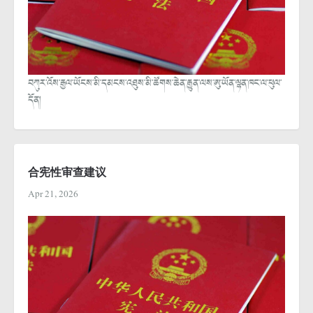
བཀུར་འོས་རྒྱལ་ཡོངས་མི་དམངས་འཐུས་མི་ཚོགས་ཆེན་རྒྱུན་ལས་ཨུ་ཡོན་ལྷན་ཁང་ལ་ཕུལ་
དོན།
合宪性审查建议
Apr 21, 2026