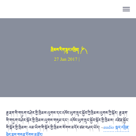
ཁྲིམས་རིག་རླུང་འཕྲིན། ༼ ༦ ༽
27 Jan 2017 |
རྒྱ་ནག་གི་གཏུག་བཤེར་གྱི་ཁྲིམས་ལུགས་དང་འཁོར་ཡུག་སྲུང་སྐྱོབ་ཀྱི་ཁྲིམས་ལུགས་ཀྱི་སྐོར། རྒྱ་ནག་
གི་གཏུག་བཤེར་སྐོར་གྱི་ཁྲིམས་ལུགས་གསུམ་དང་། འཁོར་ཡུག་སྲུང་སྐྱོབ་སྐོར་གྱི་ཁྲིམས། འཛིན་སྐྱོང་
གི་སྐོར་གྱི་ཁྲིམས། ལམ་ཡིག་གི་སྐོར་གྱི་ཁྲིམས་སོགས་མདོར་ཙམ་བཤད་ཡོད། ~
audio
སྐད་འཕྲིན་
སྟེང་ནས་གསན་རོགས་མཛོད།