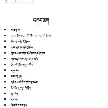
དཀར་ཆག
བསམ་ཚུལ།
དམངས་ཁྲིམས་དང་དངོས་ཟོག་བདག་དབང་གི་ཁྲིམས།
ཆོས་ལུགས་སྐོར་གྱི་ཁྲིམས།
འཁོར་ཡུག་སྲུང་སྐྱོབ་ཀྱི་ཁྲིམས།
སློབ་གསོ་དང་འབྲེལ་བའི་ཁྲིམས་དང་སྲིད་བྱུས།
གནས་ཚུལ་གསར་བྱུང་དཔྱད་བརྗོད།
སྲིད་འཛིན་ཁྲིམས་ལུགས་སྐོར།
མདུན་ངོས།
བདག་གི་སྐོར།
དྲ་ཚིགས་འདི་ཡི་དགོས་པ་རྒྱུ་མཚན།
ཉེས་དོན་ཞུ་གཏུག་གི་སྐོར།
སྐད་ཡིག
དཔེ་དོན།
ཁྲིམས་རིག་གི་ལོ་རྒྱུས།