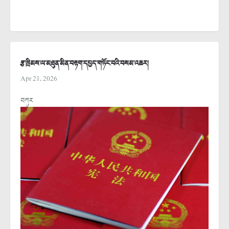
རྩ་ཁྲིམས་ལ་མཐུན་མིན་བརྟག་དཔྱད་གཏོང་བའི་བསམ་འཆར།
Apr 21, 2026
བཀུར