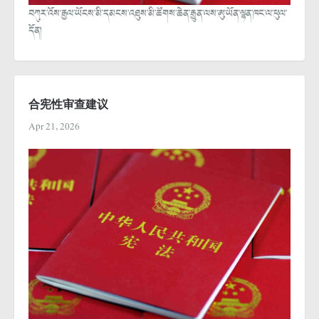
བཀུར་འོས་རྒྱལ་ཡོངས་མི་དམངས་འཐུས་མི་ཚོགས་ཆེན་རྒྱུན་ལས་ཨུ་ཡོན་ལྷན་ཁང་ལ་ཕུལ་
དོན།
合宪性审查建议
Apr 21, 2026