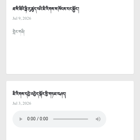
ཐ་སི་ཐིའི་རྙི་རུ་ཚུད་པའི་མི་རིགས་ས་ཁོངས་རང་སྐྱོང་།
Jul 9, 2026
གླེང་གཞི།
མི་རིགས་དབྱེ་འབྱེད་སྐོར་གྱི་གཏམ་བཤད།
Jul 3, 2026