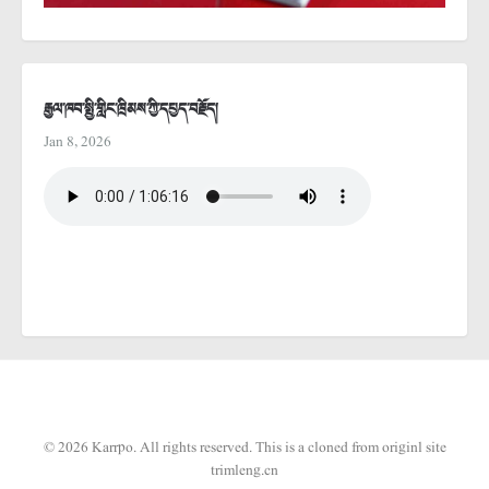
རྒྱལ་ཁབ་སྤྱི་གླིང་ཁྲིམས་ཀྱི་དཔྱད་བརྗོད།
Jan 8, 2026
© 2026 Karrpo. All rights reserved.
This is a cloned from originl site
trimleng.cn