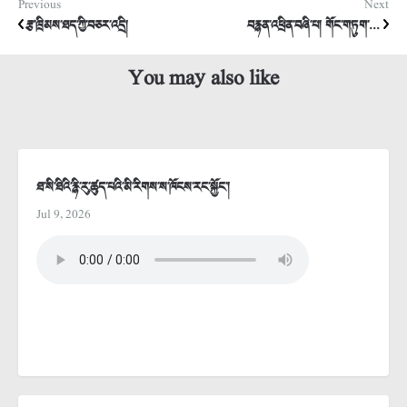
Previous
Next
རྩ་ཁྲིམས་ཐད་ཀྱི་བཅར་འདྲི།
བརྙན་འཕྲིན་བཞི་པ། གོང་གཏུག་...
You may also like
ཐ་སི་ཐིའི་རྙི་རུ་ཚུད་པའི་མི་རིགས་ས་ཁོངས་རང་སྐྱོང་།
Jul 9, 2026