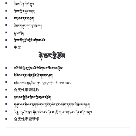
ཁྲིམས་རིག་གི་ལོ་རྒྱུས།
ཁྲིམས་ཀྱི་གཞུང་བཤད།
བརྡ་ཆད་དང་ཐ་སྙད།
ཁྲིམས་གཞུང་དང་ཡུལ་ཁྲིམས།
རླུང་འཕྲིན།
ཁྲིམས་དོན་བློ་འདྲིའི་འགེངས་ཤོག
中文
ཉེ་ཆར་གྱི་རྩོམ
ཐ་སི་ཐིའི་རྙི་རུ་ཚུད་པའི་མི་རིགས་ས་ཁོངས་རང་སྐྱོང་།
མི་རིགས་དབྱེ་འབྱེད་སྐོར་གྱི་གཏམ་བཤད།
རྩ་ཁྲིམས་ལ་མཐུན་མིན་བརྟག་དཔྱད་གཏོང་བའི་བསམ་འཆར།
合宪性审查建议
རྒྱལ་ཁབ་སྤྱི་གླིང་ཁྲིམས་ཀྱི་དཔྱད་བརྗོད།
གཞུང་ལམ་གྱི་ལམ་རྟགས་སོགས་སུ་བོད་ཡིག་ཀྱང་འཇོག་དགོས་པའི་ཁྲིམས་དཔྱད།
རི་ཀླུང་དུ་ཤོག་སྦག་སྒྲོན་པའི་གནད་དོན་ཐད་ཀྱི་གཏམ་བཤད་ནང་དོན་མདོར་བསྡུས།
合宪性审查请求