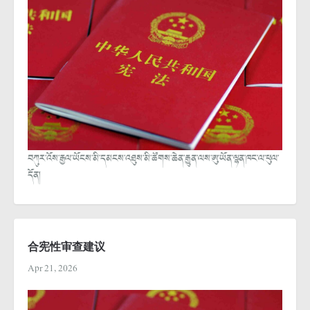
བཀུར་འོས་རྒྱལ་ཡོངས་མི་དམངས་འཐུས་མི་ཚོགས་ཆེན་རྒྱུན་ལས་ཨུ་ཡོན་ལྷན་ཁང་ལ་ཕུལ་
དོན།
合宪性审查建议
Apr 21, 2026