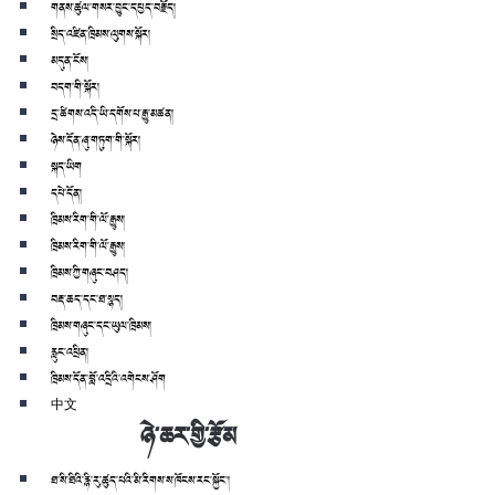
གནས་ཚུལ་གསར་བྱུང་དཔྱད་བརྗོད།
སྲིད་འཛིན་ཁྲིམས་ལུགས་སྐོར།
མདུན་ངོས།
བདག་གི་སྐོར།
དྲ་ཚིགས་འདི་ཡི་དགོས་པ་རྒྱུ་མཚན།
ཉེས་དོན་ཞུ་གཏུག་གི་སྐོར།
སྐད་ཡིག
དཔེ་དོན།
ཁྲིམས་རིག་གི་ལོ་རྒྱུས།
ཁྲིམས་རིག་གི་ལོ་རྒྱུས།
ཁྲིམས་ཀྱི་གཞུང་བཤད།
བརྡ་ཆད་དང་ཐ་སྙད།
ཁྲིམས་གཞུང་དང་ཡུལ་ཁྲིམས།
རླུང་འཕྲིན།
ཁྲིམས་དོན་བློ་འདྲིའི་འགེངས་ཤོག
中文
ཉེ་ཆར་གྱི་རྩོམ
ཐ་སི་ཐིའི་རྙི་རུ་ཚུད་པའི་མི་རིགས་ས་ཁོངས་རང་སྐྱོང་།