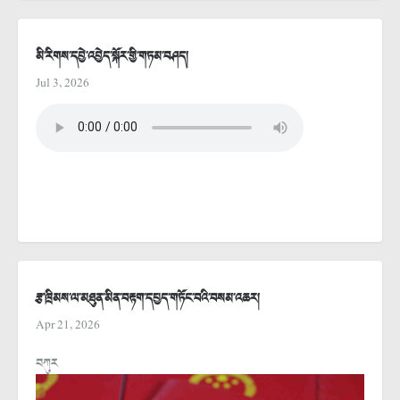
མི་རིགས་དབྱེ་འབྱེད་སྐོར་གྱི་གཏམ་བཤད།
Jul 3, 2026
རྩ་ཁྲིམས་ལ་མཐུན་མིན་བརྟག་དཔྱད་གཏོང་བའི་བསམ་འཆར།
Apr 21, 2026
བཀུར