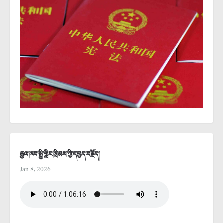
རྒྱལ་ཁབ་སྤྱི་གླིང་ཁྲིམས་ཀྱི་དཔྱད་བརྗོད།
Jan 8, 2026