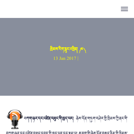
ཁྲིམས་རིག་རླུང་འཕྲིན། ༼ ༤ ༽
13 Jan 2017 |
བ
ཀག་ཉར་དང་འཛིན་བཟུང་གི་ཁྱད་པར།
ཉེས་དོན་གཏུག་བཤེར་གྱི་ཁྲིམས་ཀྱི་ནང་གི་
བཀག་ཉར་དང་འཛིན་བཟུང་དབར་གྱི་ཁྱད་པར་དང་རྣམ་པ། རྒྱ་ནག་གི་ཉེས་དོན་བརྒྱུད་རིམ་གྱི་ཁྲིམས་