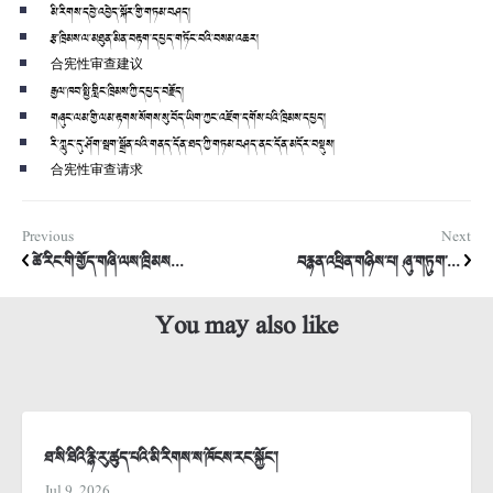
མི་རིགས་དབྱེ་འབྱེད་སྐོར་གྱི་གཏམ་བཤད།
རྩ་ཁྲིམས་ལ་མཐུན་མིན་བརྟག་དཔྱད་གཏོང་བའི་བསམ་འཆར།
合宪性审查建议
རྒྱལ་ཁབ་སྤྱི་གླིང་ཁྲིམས་ཀྱི་དཔྱད་བརྗོད།
གཞུང་ལམ་གྱི་ལམ་རྟགས་སོགས་སུ་བོད་ཡིག་ཀྱང་འཇོག་དགོས་པའི་ཁྲིམས་དཔྱད།
རི་ཀླུང་དུ་ཤོག་སྦག་སྒྲོན་པའི་གནད་དོན་ཐད་ཀྱི་གཏམ་བཤད་ནང་དོན་མདོར་བསྡུས།
合宪性审查请求
Previous
Next
ཚེ་རིང་གི་གྱོད་གཞི་ལས་ཁྲིམས...
བརྙན་འཕྲིན་གཉིས་པ། ཞུ་གཏུག་...
You may also like
ཐ་སི་ཐིའི་རྙི་རུ་ཚུད་པའི་མི་རིགས་ས་ཁོངས་རང་སྐྱོང་།
Jul 9, 2026