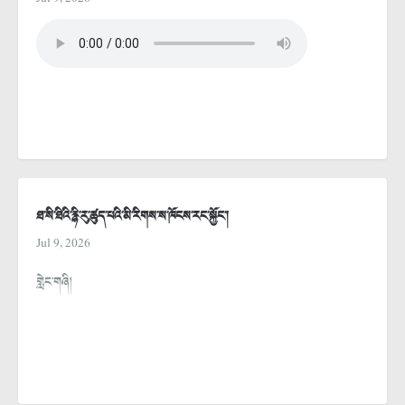
ཐ་སི་ཐིའི་རྙི་རུ་ཚུད་པའི་མི་རིགས་ས་ཁོངས་རང་སྐྱོང་།
Jul 9, 2026
གླེང་གཞི།