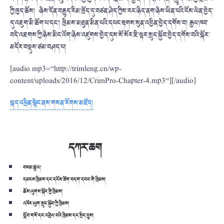
ཀྱི་ཁྱད་ཆོས། ཉེས་དོན་བརྒྱུད་རིམ་ཁྲོད་དུ་བཙན་ཤེད་ཀྱིས་རང་ཉིད་ནག་ཉེས་ཡིན་པའི་ངོས་ལེན་བྱེད་
དུ་འཇུག་མི་ཆོག་པ་དང་། ཁྲིམས་མཐུན་མིན་པའི་དཔང་རྟགས་སུན་འབྱིན་བྱེད་དགོས་བ། རྒྱལ་ཁབ་
བདེ་འཇགས་ཀྱི་ཉེས་མིང་འོག་ཉེས་འཛུགས་བྱེད་དུས་སོ་སོར་ཇི་ལྟར་སྲུང་སྐྱོབ་བྱེད་དགོས་བའི་སྐོར་
མདོར་བསྡུས་ཙམ་བཤད་པ།
[audio mp3=”http://trimleng.cn/wp-
content/uploads/2016/12/CrimPro-Chapter-4.mp3”][/audio]
སྐད་འཕྲིན་སྟེང་ནས་གསན་རོགས་མཛོད།
དཀར་ཆག
བསམ་ཚུལ།
དམངས་ཁྲིམས་དང་དངོས་ཟོག་བདག་དབང་གི་ཁྲིམས།
ཆོས་ལུགས་སྐོར་གྱི་ཁྲིམས།
འཁོར་ཡུག་སྲུང་སྐྱོབ་ཀྱི་ཁྲིམས།
སློབ་གསོ་དང་འབྲེལ་བའི་ཁྲིམས་དང་སྲིད་བྱུས།