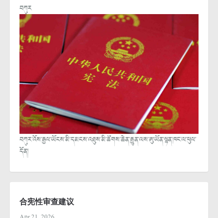
བཀུར
བཀུར་འོས་རྒྱལ་ཡོངས་མི་དམངས་འཐུས་མི་ཚོགས་ཆེན་རྒྱུན་ལས་ཨུ་ཡོན་ལྷན་ཁང་ལ་ཕུལ་
དོན།
合宪性审查建议
Apr 21, 2026