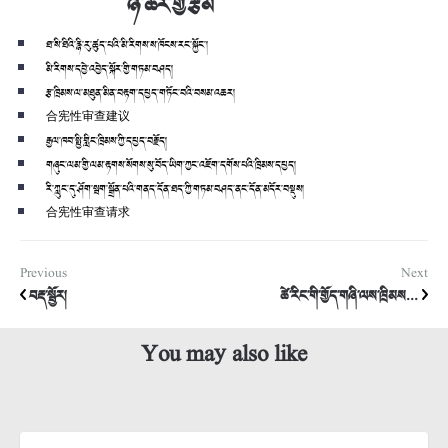
ཉེ་ཆར་གྱི་རྩོམ
ཐ་སི་ཐིའི་རྙི་རུ་ཚུད་པའི་མི་རིགས་ས་ཁོངས་རང་སྐྱོང་།
མི་རིགས་དབྱེ་འབྱེད་སྐོར་གྱི་གཏམ་བཤད།
རྩ་ཁྲིམས་ལ་མཐུན་མིན་བརྟག་དཔྱད་གཏོང་བའི་བསམ་འཆར།
合宪性审查建议
རྒྱལ་ཁབ་སྤྱི་གླིང་ཁྲིམས་ཀྱི་དཔྱད་བརྗོད།
གཞུང་ལམ་གྱི་ལམ་རྟགས་སོགས་སུ་བོད་ཡིག་ཀྱང་འཇོག་དགོས་པའི་ཁྲིམས་དཔྱད།
རི་ཀླུང་དུ་ཤོག་སྦག་སྒྲོན་པའི་གནད་དོན་ཐད་ཀྱི་གཏམ་བཤད་ནང་དོན་མདོར་བསྡུས།
合宪性审查请求
Previous
Next
བརྡ་སྦྱོར།
ཚེ་རིང་གི་གྱོད་གཞི་ལས་ཁྲིམས...
You may also like