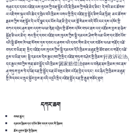
གྱི་ཁྲིམས་འཛིན་འགྲེལ་བཤད་ཀྱང་བཏོན་མེད། དེའི་ཕྱིར། བདེ་ཆེན་བོད་རིགས་རང་སྐྱོང་ཁུལ་གྱི་སྲིད་
གཞུང་དང་དབང་འཛིན་ལས་ཁུངས་ཀྱི་བརྡ་སྦྱོར་འདི་ནི་ཁྲིམས་ཀྱི་གཞི་མེད་ཅིང་། དེ་གའི་མང་ཚོགས་
ལ་འཇིགས་སྐུལ་བའི་ཆེད་དུ་སྤེལ་བའི་ཁྲིམས་འགལ་གྱི་སྲིད་འཛིན་བྱ་སྤྱོད་ཅིག་ཡིན་ཕྱིན། མང་ཚོགས་
རྣམས་ཀྱིས་བརྡ་སྦྱོར་དེ་ལ་དོ་སྣང་དང་ངོས་ལེན་མི་བྱེད་པར་བློ་སེམས་བདེ་བོའི་ངང་དུས་འཁོར་གྱི་
བཀའ་དབང་ཞུས་ནས་འདུག་པའམ་རྟེན་འབྲེལ་གྱི་ཚོགས་འཁོར་བཏང་ནས་འདུ་འཛོམས་བྱས་ན་ཉེས་
སྐྱོན་ཅི་ཡང་མེད། གལ་སྲིད་དབང་འཛིན་ལས་ཁུངས་ཀྱིས་སྤྱི་དམངས་ཤིག་གི་ལམ་ཡིག་དང་ཐོབ་འོས་
པའི་སྤྱི་ཚོགས་ཁེ་ཕན་སོགས་དུས་དབང་ལ་ཞུགས་པའི་དབང་གིས་མེད་པར་བཟོས་པའམ་གནོད་འཚེ་
བཏང་བ་ཡིན་ན། སྲིད་འཛིན་ལས་ཁུངས་ཀྱིས་སྤྱི་དམངས་དེའི་ཁྲིམས་མཐུན་གྱི་ཐོབ་ཐང་ལ་གནོད་འཚེ་
བྱས་པ་ཡིན་པས། སྤྱི་དམངས་དེས་རྒྱལ་ཁབ་ཀྱི་སྲིད་འཛིན་གཏུག་བཤེར་གྱི་ཁྲིམས་༼
行政诉讼法
དང་རྒྱལ་ཁབ་ཀྱིས་གུན་ཚབ་སྤྲོད་པའི་ཁྲིམས་༼
国家赔偿法
བཅས་ལ་བརྟེན་ནས་ཁྲིམས་ཁང་ནས་
ཞུ་གཏུག་བྱས་ཏེ་དཔོན་ངན་གྱི་སྤྱོད་ངན་ཡོ་བསྲང་ཐེར་འདོན་བྱེད་པ་དང་། རང་ཉིད་ཀྱི་ཁྲིམས་མཐུན་
གྱི་ཁེ་དབང་ལ་སྲུང་སྐྱོབ་བྱས་ན་འདི་འདྲའི་སྲིད་འཛིན་སྤྱོད་ངན་གྱི་རྒྱུན་གཅོད་ཐུབ།
དཀར་ཆག
བསམ་ཚུལ།
དམངས་ཁྲིམས་དང་དངོས་ཟོག་བདག་དབང་གི་ཁྲིམས།
ཆོས་ལུགས་སྐོར་གྱི་ཁྲིམས།