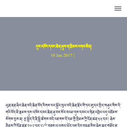
དུས་འཁོར་དབང་ཆེན་ཞུས་ན་ཁྲིམས་འགལ་མིན།
10 Jan 2017 |
ཡུན་ནན་ཞིང་ཆེན་བདེ་ཆེན་བོད་རིགས་རང་སྐྱོང་ཁུལ་བདེ་ཆེན་རྫོང་གི་ཏང་ཨུ་དང་སྲིད་གཞུང་གིས་དེ་
གའི་བོད་མི་རྣམས་དུས་འཁོར་དབང་ཆེན་ཞུ་བར་སོང་བའམ་དུས་དབང་ལ་རྟེན་འབྲེལ་འདུ་འཛོམས་
སོགས་བྱས་ན། བྱ་སྤྱོད་དེ་ནི་སྤྱི་ཚོགས་བདེ་འཇགས་དོ་དམ་གྱི་ཁྲིམས་ཀྱི་དོན་ཚན་༥༥་དང་། ཉེས་
ཁྲིམས་ཀྱི་དོན་ཚན་༡༠༣་དང་༢༩༦་བཅས་ལ་འགལ་ཡོད་པས་དེར་བསྟུན་གྱིས་ཉེས་ཆད་གཅོད་རྒྱུ་