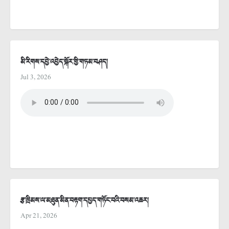
མི་རིགས་དབྱེ་འབྱེད་སྐོར་གྱི་གཏམ་བཤད།
Jul 3, 2026
རྩ་ཁྲིམས་ལ་མཐུན་མིན་བརྟག་དཔྱད་གཏོང་བའི་བསམ་འཆར།
Apr 21, 2026