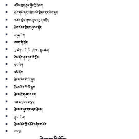
འཁོར་ཡུག་སྲུང་སྐྱོབ་ཀྱི་ཁྲིམས།
སློབ་གསོ་དང་འབྲེལ་བའི་ཁྲིམས་དང་སྲིད་བྱུས།
གནས་ཚུལ་གསར་བྱུང་དཔྱད་བརྗོད།
སྲིད་འཛིན་ཁྲིམས་ལུགས་སྐོར།
མདུན་ངོས།
བདག་གི་སྐོར།
དྲ་ཚིགས་འདི་ཡི་དགོས་པ་རྒྱུ་མཚན།
ཉེས་དོན་ཞུ་གཏུག་གི་སྐོར།
སྐད་ཡིག
དཔེ་དོན།
ཁྲིམས་རིག་གི་ལོ་རྒྱུས།
ཁྲིམས་རིག་གི་ལོ་རྒྱུས།
ཁྲིམས་ཀྱི་གཞུང་བཤད།
བརྡ་ཆད་དང་ཐ་སྙད།
ཁྲིམས་གཞུང་དང་ཡུལ་ཁྲིམས།
རླུང་འཕྲིན།
ཁྲིམས་དོན་བློ་འདྲིའི་འགེངས་ཤོག
中文