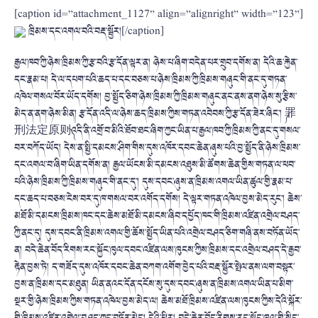
[caption id=”attachment_1127” align=”alignright” width=”123”]
ཁྲིམས་དང་འགལ་བའི་བརྡ་སྦྱོར།[/caption]
རྒྱལ་ཁབ་ཀྱི་ཉེས་ཁྲིམས་ཀྱི་རྩ་བའི་རྩ་དོན་ལྟར་ན། ཉེས་པ་ཞིག་བདེན་པར་གྲུབ་དགོས་ན། དེའི་ཆ་རྐྱེན་
དང་རྣམ་པ། དེ་ལ་དཔག་པའི་ཆད་པ་དང་བཅས་པ་ཉེས་ཁྲིམས་ཀྱི་ཁྲིམས་གཞུང་གི་ནང་དུ་གཏན་
འཁེལ་གསལ་བོར་ཡོད་དགོས། བྱ་སྤྱོད་ཅིག་ཉེས་ཁྲིམས་ཀྱི་ཁྲིམས་གཞུང་ནང་ནས་ནག་ཉེས་སུ་རྩིས་
མེད་ན་ནག་ཉེས་མིན། རྩ་དོན་འདི་ལ་ཉེས་ཆད་ཁྲིམས་ཀྱིས་གཏན་འབེབས་ཀྱི་རྩ་དོན་ཟེར་ཞིང་། ༼
罪
刑法定原则
༽འདི་ནི་འགྲོ་བ་མིའི་ཐོབ་ཐང་ཞིག་ཀྱང་ཡིན་པ་རྒྱལ་ཁབ་ཀྱི་ཁྲིམས་ཀྱི་ནང་དུ་གསལ་
བར་བཀོད་ཡོད། དེས་ན་སྤྱི་དམངས་ཤིག་གིས་དུས་འཁོར་དབང་ཆེན་ཞུས་པའི་བྱ་སྤྱོད་ནི་ཉེས་ཁྲིམས་
དང་འགལ་བ་ཞིག་ཡིན་དགོས་ན། རྒྱལ་ཡོངས་མི་དམངས་འཐུས་མི་ཚོགས་ཆེན་གྱིས་གཏན་ལ་ཕབ་
པའི་ཉེས་ཁྲིམས་ཀྱི་ཁྲིམས་གཞུང་གི་ནང་དུ་། དུས་དབང་ཞུས་ན་ཁྲིམས་འགལ་ཡིན་ཚུལ་གྱི་རྣམ་པ་
དང་ཆད་པ་བཅས་ངེས་བར་དུ་ཁ་གསལ་བར་འགོད་དགོས། དེ་ལྟར་གཏན་འཁེལ་བྱས་མེད་རུང་། ཆེས་
མཐོ་མི་དམངས་ཁྲིམས་ཁང་དང་ཆེས་མཐོ་མི་དམངས་ཞིབ་དཔྱོད་ཁང་གི་ཁྲིམས་འཛིན་འགྲེལ་བཤད་
ཀྱི་ནང་དུ། དུས་དབང་ནི་ཁྲིམས་འགལ་གྱི་ཆོས་སྤྱོད་ཡིན་པའི་འགྲེལ་བཤད་ཅིག་གཞི་ནས་བཏོན་ཡོད་
ན། བདེ་ཆེན་བོད་རིགས་རང་སྐྱོང་ཁུལ་དབང་འཛིན་ལས་ཁུངས་ཀྱིས་ཁྲིམས་དང་འགྲེལ་བཤད་དེ་རྒྱབ་
རྟེན་བྱས་ཏེ། ད་གཟོད་དུས་འཁོར་དབང་ཆེན་བཀག་འགོག་བྱེད་པའི་བརྡ་སྦྱོར་སྤེལ་
ནས་ལག་བསྟར་
བྱས་ན་ཁྲིམས་དང་མཐུན། ཡིན་ནའང་དོན་དངོས་སུ་དུས་དབང་ཞུས་ན་ཁྲིམས་འགལ་ཡིན་པ་མིག་
སྔར་གྱི་ཉེས་ཁྲིམས་ཀྱིས་གཏན་འཁེལ་བྱས་མེད་ལ། ཆེས་མཐོ་ཁྲིམས་འཛིན་ལས་ཁུངས་ཀྱིས་དེའི་སྐོར་