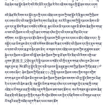
ཡིན་ཞེས་བརྡ་སྦྱོར་ཞིག་དེ་གའི་བོད་མིའི་དུད་ཁྱིམ་རེ་རེར་འཇིགས་བསྐུལ་གྱི་སྒོ་ནས་བཏང་འདུག།
བདེ་ཆེན་བོད་རིགས་རང་སྐྱོང་ཁུལ་གྱི་དབང་འཛིན་ལས་ཁུངས་ཀྱི་བརྡ་སྦྱོར་དེ་ནི་རྒྱལ་ཁབ་ཀྱི་ཁྲིམས་
དང་འགལ་ཡོད་པའི་བརྡ་སྦྱོར་ཞིག་རེད།
གང་ཡིན་ཞེ་ན། རང་རེའི་རྒྱལ་ཁབ་ཀྱི་སྤྱི་དམངས་ཞིག་ལ་མི་
ལུས་དང་རྒྱུ་ཟོག་གི་ཆད་པ་གཅོད་དགོས་ན། རྒྱལ་ཡོངས་མི་དམངས་འཐུས་མི་ཚོགས་ཆེན་གྱིས་གཏན་
ལ་ཕབ་པའི་ཁྲིམས་ལ་འདི་འདྲའི་ཆད་པ་གཏན་འཁེལ་བྱེད་པའི་དབང་ཆ་ཁོ་ན་ཡོད་པ་མ་
གཏོགས།
རང་སྐྱོང་ཁུལ་དང་རྫོང་ཞིག་ལ་སྤྱི་དམངས་ཀྱི་མི་ལུས་རང་དབང་ལ་ཚོད་འཛིན་པ་དང་། ཕྱི་
བསྐྱོད་ལམ་ཡིག་ནུས་མེད་དུ་བཟོ་བ་སོགས་ཐོབ་ཐང་གི་ཆད་པ་གཅོད་པའི་ཁྲིམས་དང་སྲིད་ཇུས་གཏན་
ལ་དབབ་པའི་དབང་ཆ་རྩ་བ་ཉིད་ནས་མེད། ས་གནས་དབང་འཛིན་ལས་ཁུངས་ཀྱིས་ཨུ་ཚུགས་མཐར་
སྐྱེལ་དང་ཁྲིམས་ལ་རྨོངས་བའི་སྒོ་ནས་ཉེས་ཁྲིམས་ཀྱིས་སྔ་མོ་ནས་དོར་ཟིན་པའི་རིགས་འགྲེ་ལམ་
ལུགས་༼类推主义༽བེད་སྤྱད་དེ་སྤྱི་དམངས་ལ་གནོད་པའི་སྲིད་ཇུས་གཏན་འཁེལ་བྱས་ཤིང་ལག་
བསྟར་བྱས་ན། ཁོང་ཚོའི་བྱ་སྤྱོད་ནི་ཀྲུང་ཧྭ་མི་དམངས་སྤྱི་མཐུན་རྒྱལ་ཁབ་ཀྱི་རྩ་ཁྲིམས་ཀྱི་དོན་ཚན་༣༧་
དང་འགལ་ཞིང་། ཉེས་ཁྲིམས་ཀྱི་དོན་ཚན་༢༣༨་ཀྱི་སྤྱི་དམངས་ཁྲིམས་འགལ་གྱིས་བཟུང་བཀྱིག་
བཀག་ཉར་བྱས་བའི་ཉེས་མིང་གྲུབ་པས་ཉེས་ཁྲིམས་ཀྱི་ནག་ཉེས་བསགས་པའི་བྱ་སྤྱོད་ཅིག་ཀྱང་ཡིན།
དེ་ལ་དཔག་པའི་ཉེས་ཆད་ནི། བརྡ་སྦྱོར་ཡིག་ཆ་གཏན་འཁེལ་དང་ལག་བསྟར་བྱེད་མཁན་གྱི་འགན་
འཛིན་ལ་ལོ་གསུམ་མན་གྱི་བཙོན་འཇུག་གི་ཁྲིམས་ཐག་བཅད་ཆོག་ལ། གལ་ཏེ་གནས་ཚུལ་ཚབས་ཆེན་
ཡིན་ན་ནི་བདེ་ཆེན་ཁུལ་གྱི་སྲིད་གཞུང་གི་འབྲེལ་ཐོགས་ལས་བྱེད་དཔོན་རིགས་ལ་ལོ་གསུམ་ཡན་དང་
ལོ་བཅུའི་མན་གྱི་བཙོན་འཇུག་གི་ཆད་པའང་བཅད་ཆོག