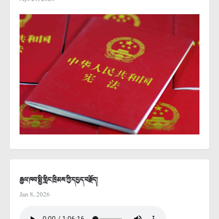
རྒྱལ་ཁབ་སྤྱི་གླིང་ཁྲིམས་ཀྱི་དཔྱད་བརྗོད།
Jan 8, 2026