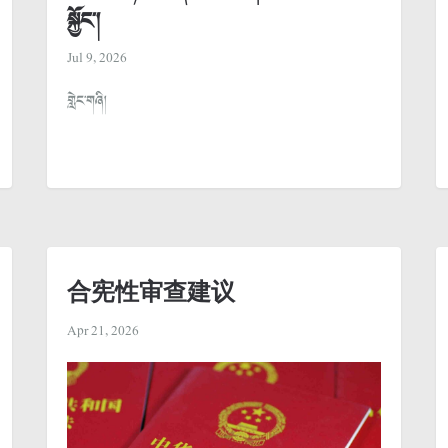
སྐྱོང་།
Jul 9, 2026
གླེང་གཞི།
合宪性审查建议
Apr 21, 2026