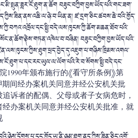
ང་མི་སྤུན་ཟླར་ངོ་ཐུག་ན་ཆོག བཟུང་བཀྱིག་བྱས་ཡོད་པའི་གང་ཟག་
ད་ཀྱིས་ཟིན་ནས་འཆི་ལ་ཉེ་བ་ཡིན་ན། ཛ་དྲག་ཅིང་ཚབས་ཆེ་བའི་གྱོད་
ཀྱི་བཀའ་འཁྲོལ་དང་སྤྱི་བདེ་ལས་ཁུངས་ཀྱི་ཆོག་མཆན་ཐོབ་པའི་
ུ་སོང་ན་ཆོག་༽ཅེས་གཏན་འཁེལ་བ་བཞིན། བཟུང་བཀྱིག་བྱས་ཡོད་པའི་
ིན་ལས་ཁུངས་ཀྱིས་ཐུག་ཕྲད་བྱེད་དུ་འཇུག་པ་གཉིས་ཁྲིམས་འགལ་
ངོ་ཐུག་པ་དང་རང་ཡུལ་ལ་ལོག་པའི་རེ་བ་སོགས་སྤྱི་བདེ་དང་
院1990年颁布施行的《
看守所条例
》第
押期间经办案机关同意并经公安机关批
被追诉者的配偶、父母或者子女病危时，
者经办案机关同意并经公安机关批准，就
视
འི་ཉེས་དོགས་པ་དང་གྱོད་ཡ་ནི་ཉམ་ཐག་ནད་ཀྱིས་ཟིན་ཅིང་འགྲོ་