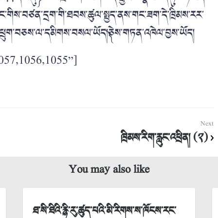
ཁང་གིས་བཙན་དྲག་གི་ཐབས་ཚུལ་སྤྱད་ནས་གང་ཟག་དེ་ཁྲིམས་རར་
བུ་ཕྲུག་བཅས་ལ་དམིགས་བསལ་ཡོད།༽ཅེས་གཏན་འཁེལ་བྱས་ཡོད།
057,1056,1055”]
Next
ཁྲིམས་རིག་རླུང་འཕྲིན། (༢)
You may also like
ཐ་སི་ཐིའི་རྙི་རུ་ཚུད་པའི་མི་རིགས་ས་ཁོངས་རང་