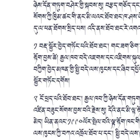
ཉེས་དོན་གཏུག་བཤེར་གྱི་སྐབས་སུ། བརྩད་གཅོད་དང་
སོགས་ཀྱི་ཁྱིམ་ཚང་གི་ནང་མི་ལའང་ཐོབ་ཐང་ཁ་ཤས་ཡོ
དུ་ལ་ཕན་ཐོགས་སྲིད་པས། འདི་ནས་ཐོབ་ཐང་རེ་འ
༡ བརྡ་སྦྱོར་བྱེད་གཏོང་པའི་ཐོབ་ཐང་།
གང་ཟག་ཅིག་
རྟོག་བྱས་ཚེ། རྒྱལ་ཁབ་བདེ་འཇགས་དང་འཇིགས་སྐུ
བཀྱིག་བྱེད་མཁན་གྱི་སྤྱི་བདེ་ལས་ཁུངས་དང་ཞིབ་ད
སྦྱོར་གཏོང་དགོས།
༢ ངོ་ཕྲད་པའི་ཐོབ་ཐང་།
རྒྱལ་ཁབ་ཀྱི་ཉེས་དོན་གཏུ
འཛིན་བཟུང་སོགས་བྱས་བའི་རྗེས་སུ། དེའི་ནང་མི་ལ
མེད། ཡིན་ནའང་༡༩༩༠ལོར་སྤེལ་བའི་༼ལྟ་རྟོག་ཁང་གི་
ལས་ཁུངས་ཀྱི་བཀའ་འཁྲོལ་ཐོབ་པ་དང་། སྤྱི་བདེ་ལ