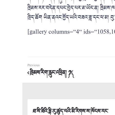
ཁྲིམས་རར་བདེན་དཔང་བྱེད་པར་མ་ཡོང་ན། ཁྲིམས་
ཁྲིད་ཆོག ཡིན་ནའང་གྱོད་ཡའི་བཟའ་ཟླ་དང་ཕ་མ། 
[gallery columns=”4” ids=”1058,1
Previous
ཁྲིམས་རིག་རླུང་འཕྲིན། ༼༡༽
ཐ་སི་ཐིའི་རྙི་རུ་ཚུད་པའི་མི་རིགས་ས་ཁོངས་རང་