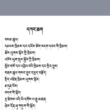
དཀར་ཆག
བསམ་ཚུལ།
དམངས་ཁྲིམས་དང་དངོས་ཟོག་བདག་དབང་གི་ཁྲིམས།
ཆོས་ལུགས་སྐོར་གྱི་ཁྲིམས།
འཁོར་ཡུག་སྲུང་སྐྱོབ་ཀྱི་ཁྲིམས།
སློབ་གསོ་དང་འབྲེལ་བའི་ཁྲིམས་དང་སྲིད་བྱུས།
གནས་ཚུལ་གསར་བྱུང་དཔྱད་བརྗོད།
སྲིད་འཛིན་ཁྲིམས་ལུགས་སྐོར།
མདུན་ངོས།
བདག་གི་སྐོར།
དྲ་ཚིགས་འདི་ཡི་དགོས་པ་རྒྱུ་མཚན།
ཉེས་དོན་ཞུ་གཏུག་གི་སྐོར།