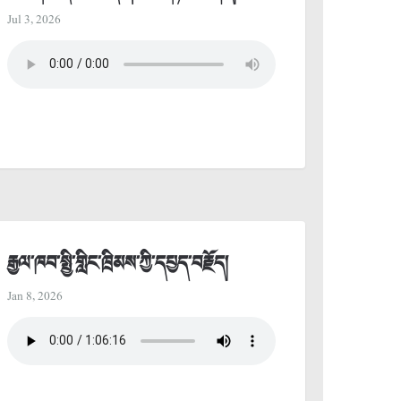
Jul 3, 2026
རྒྱལ་ཁབ་སྤྱི་གླིང་ཁྲིམས་ཀྱི་དཔྱད་བརྗོད།
Jan 8, 2026