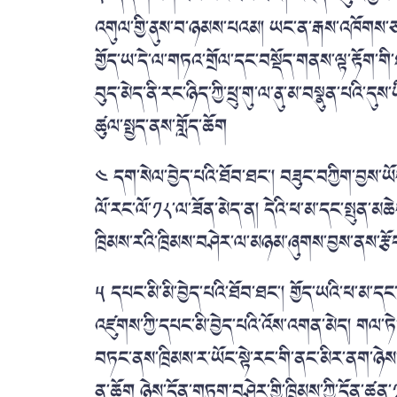
འགུལ་གྱི་ནུས་བ་ཉམས་པའམ། ཡང་ན་རྒས་འཁོགས་ཅ
གྱོད་ཡ་དེ་ལ་གཏའ་གྲོལ་དང་བསྡོད་གནས་ལྟ་རྟོག་ག
བུད་མེད་ནི་རང་ཉིད་ཀྱི་ཕྲུ་གུ་ལ་ནུ་མ་བསྣུན་པའི་
ཚུལ་སྤྱད་ནས་གློད་ཆོག
༤ དག་སེལ་བྱེད་པའི་ཐོབ་ཐང་།
བཟུང་བཀྱིག་བྱས་ཡ
ལོ་རང་ལོ་༡༨་ལ་ཟོན་མེད་ན། དེའི་ཕ་མ་དང་སྤུན་མ
ཁྲིམས་རའི་ཁྲིམས་བཤེར་ལ་མཉམ་ཞུགས་བྱས་ནས་རྩོད་ས
༥ དཔང་མི་མི་བྱེད་པའི་ཐོབ་ཐང་།
གྱོད་ཡའི་ཕ་མ་དང
འཛུགས་ཀྱི་དཔང་མི་བྱེད་པའི་འོས་འགན་མེད། གལ་ཏེ
བཏང་ནས་ཁྲིམས་ར་ཡོང་སྟེ་རང་གི་ནང་མིར་ནག་ཉེས་ལ
ན་ཆོག ཉེས་དོན་གཏུག་བཤེར་གྱི་ཁྲིམས་ཀྱི་དོན་ཚན་