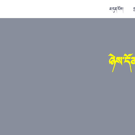
མདུན་ངོས།
ད
ཉེས་དོ