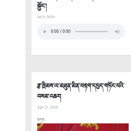
སྐྱོང་།
Jul 9, 2026
རྩ་ཁྲིམས་ལ་མཐུན་མིན་བརྟག་དཔྱད་གཏོང་བའི་
བསམ་འཆར།
Apr 21, 2026
བཀུར