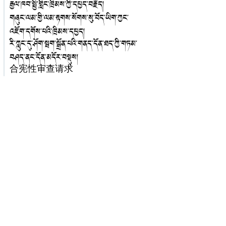
རྒྱལ་ཁབ་སྤྱི་གླིང་ཁྲིམས་ཀྱི་དཔྱད་བརྗོད།
གཞུང་ལམ་གྱི་ལམ་རྟགས་སོགས་སུ་བོད་ཡིག་ཀྱང་
འཇོག་དགོས་པའི་ཁྲིམས་དཔྱད།
རི་ཀླུང་དུ་ཤོག་སྦག་སྒྲོན་པའི་གནད་དོན་ཐད་ཀྱི་གཏམ་
བཤད་ནང་དོན་མདོར་བསྡུས།
合宪性审查请求