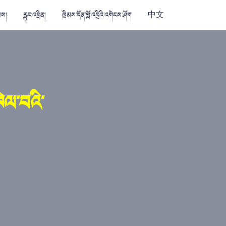
མས།
རླུང་འཕྲིན།
ཁྲིམས་དོན་བློ་འདྲིའི་འགེངས་ཤོག
中文
ེལ་བའི་