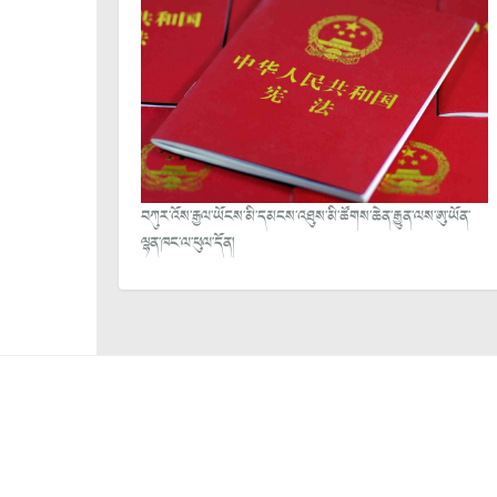
བཀུར་འོས་རྒྱལ་ཡོངས་མི་དམངས་འཐུས་མི་ཚོགས་ཆེན་རྒྱུན་ལས་ཨུ་ཡོན་
ལྷན་ཁང་ལ་ཕུལ་དོན།