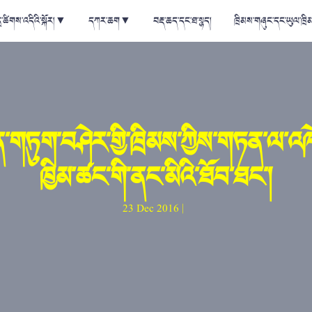
ྲ་ཚིགས་འདིའི་སྐོར།
▼
དཀར་ཆག
▼
བརྡ་ཆད་དང་ཐ་སྙད།
ཁྲིམས་གཞུང་དང་ཡུལ་ཁྲི
ན་གཏུག་བཤེར་གྱི་ཁྲིམས་ཀྱིས་གཏན་ལ་འཁ
ཁྱིམ་ཚང་གི་ནང་མིའི་ཐོབ་ཐང་།
23 Dec 2016 |