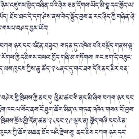
ཉེས་འཛུགས་བྱེད་བཞིན་པའི་ཉེས་ཅན་དོགས་ཡོད་མི་སྣ་དང་གྱོད་ཡ་
ད། ཐོབ་ཐང་དེ་དག་ཤེས་ནས་བེད་སྤྱོད་བྱས་ན་རང་ཉིད་ཀྱི་གཉེན་ཉེ་
གའ་གསལ་བཤད་བྱས་ཡོད།
བཀག་ཉར་དང་འཛིན་བཟུང་། གཏན་ཏུ་འཁེལ་བའི་བསྡོད་གནས་ལྟ་
ལ་སོགས་ཀྱི་དམིགས་བསལ་གྱོད་གཞི་མ་གཏོགས། གང་ཟག་དེ་བཟུང་
པྱོད་ལས་ཁུངས་ཀྱིས་ཆུ་ཚོད་༢༤ནང་དུ་གང་ཟག་དེའི་ནང་མིར་བརྡ་
ག་བཤེར་གྱི་ཁྲིམས་ཀྱི་ནང་དུ། ཁྱིམ་ཚང་གི་ནང་མི་ཞིག་བཀག་ཉར་དང་
ྟ་རྟོག་ཁང་ལ་སོང་ནས་ངོ་ཐུག་ཆོག་མིན་ལ་གཏན་འཁེལ་གསལ་བོ་བྱས་
ཁྲིམས་སྲོལ༽་གྱི་དོན་ཚན་༢༨དང་༢༩་ལྟར་ན། ༼གྱོད་གཞི་དང་ལེན་
ས་ཁུངས་ཀྱི་ཆོག་མཆན་ཐོབ་པའི་རྗེས་སུ། ནང་མིས་བཀག་ཉར་དང་