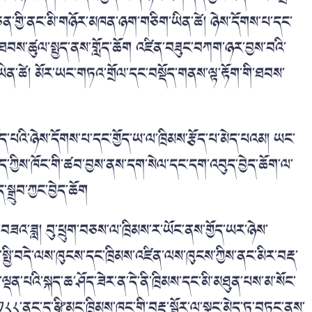
ན་གྱི་ནང་མི་གཉོར་མཁན་ཉག་གཅིག་ཡིན་ཚེ། ཉེས་དོགས་པ་དང་
ི་ཐབས་ཚུལ་སྤྱད་ནས་གློད་ཆོག
འཛིན་བཟུང་བཀག་ཉར་བྱས་བའི་
དུས་ཡིན་ཚེ། མོར་ཡང་གཏའ་གྲོལ་དང་བསྡོད་གནས་ལྟ་རྟོག་གི་ཐབས་
ོད་པའི་ཉེས་དོགས་པ་དང་གྱོད་ཡ་ལ་ཁྲིམས་རྩོད་པ་མེད་པའམ། ཡང་
ཆེད་ཀྱིས་ཁོང་གི་ཚབ་བྱས་ནས་དག་སེལ་དང་དག་འབུད་བྱེད་ཆོག་ལ་
ྒྲུབ་ཀྱང་བྱེད་ཆོག
་བཟའ་ཟླ། བུ་ཕྲུག་བཅས་ལ་ཁྲིམས་ར་ཡོང་ནས་གྱོད་ཡར་ཉེས་
་སྤྱི་བདེ་ལས་ཁུངས་དང་ཁྲིམས་འཛིན་ལས་ཁུངས་ཀྱིས་ནང་མིར་བརྡ་
ྡན་པའི་སྐད་ཆ་ཤོད་ཟེར་ན་དེ་ནི་ཁྲིམས་དང་མི་མཐུན་པས་མ་སོང་
༡༨༨་ནང་དུ་༼མི་མང་ཁྲིམས་ཁང་གི་བརྡ་སྦྱོར་ལ་སྣང་མེད་ཏུ་བཏང་ནས་