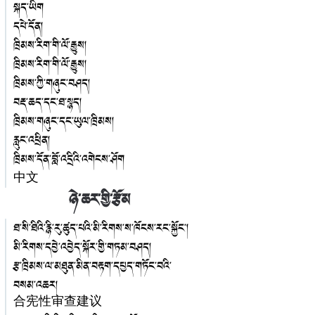
སྐད་ཡིག
དཔེ་དོན།
ཁྲིམས་རིག་གི་ལོ་རྒྱུས།
ཁྲིམས་རིག་གི་ལོ་རྒྱུས།
ཁྲིམས་ཀྱི་གཞུང་བཤད།
བརྡ་ཆད་དང་ཐ་སྙད།
ཁྲིམས་གཞུང་དང་ཡུལ་ཁྲིམས།
རླུང་འཕྲིན།
ཁྲིམས་དོན་བློ་འདྲིའི་འགེངས་ཤོག
中文
ཉེ་ཆར་གྱི་རྩོམ
ཐ་སི་ཐིའི་རྙི་རུ་ཚུད་པའི་མི་རིགས་ས་ཁོངས་རང་སྐྱོང་།
མི་རིགས་དབྱེ་འབྱེད་སྐོར་གྱི་གཏམ་བཤད།
རྩ་ཁྲིམས་ལ་མཐུན་མིན་བརྟག་དཔྱད་གཏོང་བའི་
བསམ་འཆར།
合宪性审查建议