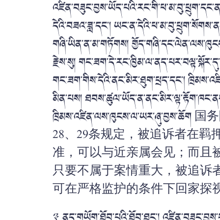
འཛིན་བཟུང་བྱས་ཡོད་པའི་རང་གི་ཕ་མ་བུ་ཕྲུག་དང་ན
དེའི་བཟའ་ཟླ་དང་། ཡང་ན་དེའི་ཕ་མ་བུ་ཕྲུག་སོགས་ན
གཞི་ཡིན་ན་མ་གཏོགས། གྱོད་གཞི་དང་ལེན་ལས་ཁུངས་
རྗེས་སུ། གང་ཟག་དེ་རང་ཁྱིམ་ལ་ནད་པར་བལྟ་སྐོར་ད
གང་ཟག་གིས་དེའི་ནང་མིར་ཐུག་ཕྲད་དང་། ཁྲིམས་འཛ
མིན་པས། ཐབས་ཚུལ་ཡོད་ན་ནང་མིར་ལྟ་རྟོག་ཁང་ནས་
ཁྲིམས་འཛིན་ལས་ཁུངས་ལ་ཡར་ཞུ་བྱས་ཆོག
国务
28
、
29
条规定，被追诉者在羁
准，可以与近亲属会见；而且
只要不属于案情重大，被追诉
可在严格监护的条件下回家探
༣ ནད་གཡོག་ཐོབ་པའི་ཐོབ་ཐང་།
འཛིན་བཟུང་བྱས་བ