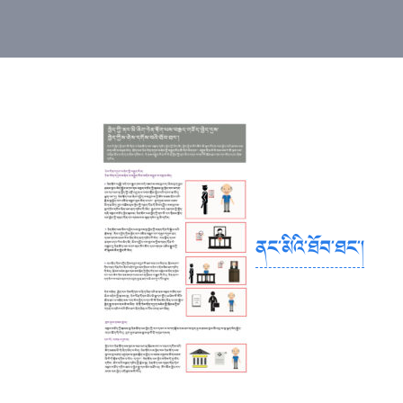
ནང་མིའི་ཐོབ་ཐང་།