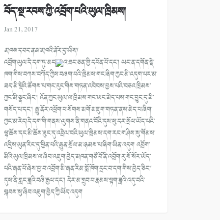
བོད་སྔ་རབས་ཀྱི་འབྲོག་པའི་ཡུལ་ཁྲིམས།
Jan 21, 2017
མཁས་དབང་ནམ་མཁའི་ནོར་བུ་ཡིས།
འབྲོག་ཡུལ་དེ་དག་ཏུ་མང
འ་ཐང་ཅན་གྱི་དཔོན་པོ་དང་། ཡང་ན་དགོན་སྡེ་
ཁག་གིས་བཀས་བཀོད་ཀྱིས་བཞག་པའི་ཁྲིམས་གང་ཞིག་ཀྱང་མི་འདུག་པར་མ་
ཟད་མི་སྡེའི་ཚོགས་པ་གང་རུང་གིས་གཏན་འབེབས་བྱས་པའི་བཅའ་ཁྲིམས་
ཀྱང་མི་སྣང་ཞིང་།
འོན་ཀྱང་ཡུལ་ལ་ཁྲིམས་གང་ཡང་མེད་པས་གང་བྱུང་དུ་མི་
གསོད་པ་དང་། རྒྱུ་ནོར་འཕྲོག་པ་སོགས་མགོ་མཇུག་གཏན་ནས་མེད་པ་ཞིག་
ཀྱང་མ་རེད།དེ་དག་གི་གནས་ལུགས་ནི་གནའ་བོའི་དུས་སུ་དར་སྲོལ་ཡོད་པའི་
ལྷ་ཆོས་དང་མི་ཆོས་ཟུང་དུ་འབྲེལ་བའི་ཡུལ་ཁྲིམས་དག་རང་གཤིས་སུ་གོམས་
འདྲིས་ཡུན་རིང་དུ་ཕྱིན་པའི་རྒྱུན་སྲོལ་མ་ཉམས་པ་ཞིག་ཡིན་འདུག འབྲོག་
མིའི་ཡུལ་ཁྲིམས་ལ་ཞིབ་འཇུག་བྱེད་མཁན་གཙོ་བོ་ནི་འབྲོག་རུ་སོ་སོར་ཡོད་
པའི་རྒན་པོ་ཞེས་བྱ་བ་འབྲོག་མི་རྒན་རིམ་བློ་ཁོག་དྲང་བ་དག་གིས་བྱེད་ཅིང་།
དུས་ནི་གླང་ཟླའི་བཞི་རྒྱལ་དང་། དེར་མ་གྲུབ་པ་རྣམས་སྟག་ཟླའི་འདུ་བའི་
སྐབས་སུ་ཞིབ་འཇུག་བྱེད་ཀྱི་ཡོད་འདུག