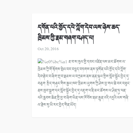
དགོན་པའི་གྱོད་དཔེ་ཀློག་དེབ་ལས་ཉེས་ཆད་
ཁྲིམས་ཀྱི་རྣམ་གཞག་བཤད་པ།
Oct 20, 2016
རྔ་བ་ས་ཁུལ་གྱི་དབང་འཛིན་པས་མང་ཚོགས་ལ་
ཁྲིམས་ཀྱི་གོ་རྟོགས་སྤེལ་བར་བསྙད་བཏགས་ནས་༼དགོན་པའི་གྱོད་དཔེ་ཀློག་
དེབ་༽ཟེར་བ་ཞིག་གྲྭ་བ་རྣམས་ལ་བཀྲམས་ནས་ནན་སྐུལ་གྱིས་སློབ་སྦྱོང་བྱེད་དུ་
བཅུག སྲིད་གཞུང་གིས་རྒྱལ་ཁབ་་ཁྲིམས་ལུགས་ཀྱི་ཤེས་བྱ་གལ་ཆེ་བར་བཟུང་
ནས་ཁྱབ་སྒྲག་དང་སློབ་སྦྱོང་བྱེད་དུ་འཇུག་པ་ནི་མང་ཚོགས་ལ་ཤིན་ཏུ་ཕན་
པའི་རླབས་ཆེན་གྱི་བྱ་བ་ཞིག་ཡིན་པས་ཁོ་བོས་ནམ་རྒྱུན་འདི་འདྲའི་ལས་གཞི་
ལ་རྗེས་སུ་ཡི་རང་བྱེད་གིན་ཡོད།