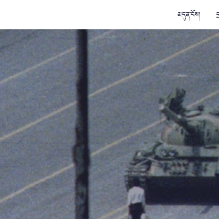
མདུན་ངོས།
ད