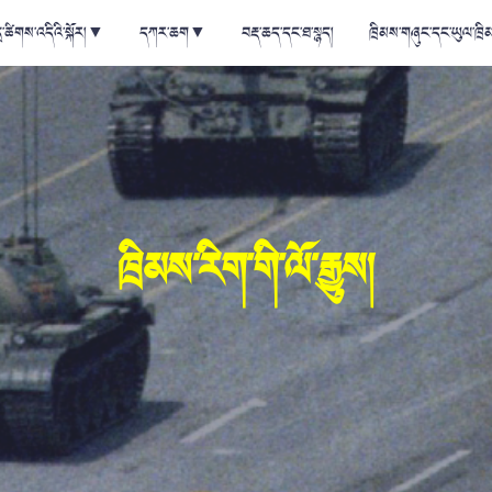
ྲ་ཚིགས་འདིའི་སྐོར།
▼
དཀར་ཆག
▼
བརྡ་ཆད་དང་ཐ་སྙད།
ཁྲིམས་གཞུང་དང་ཡུལ་ཁྲི
ཁྲིམས་རིག་གི་ལོ་རྒྱུས།