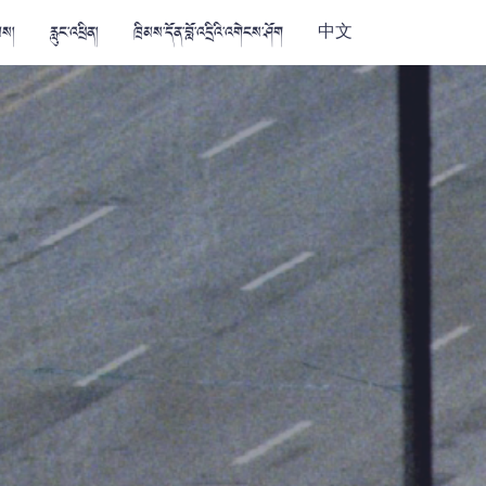
མས།
རླུང་འཕྲིན།
ཁྲིམས་དོན་བློ་འདྲིའི་འགེངས་ཤོག
中文