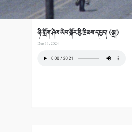
ཉི་གློག་ཤེལ་ལེབ་སྐོར་གྱི་ཁྲིམས་དཔྱད། (སྒྲ།)
Dec 11, 2024