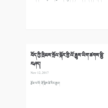
བོད་ཀྱི་ཁྲིམས་སྲོལ་སྐོར་གྱི་ལོ་རྒྱུས་ཡིག་ཚགས་སྤྱི་
བཤད།
Nov 12, 2017
རྩོམ་པ་པོ། རྡོ་སྦིས་ཚེ་རིང་རྒྱལ།