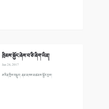
ཁྲིམས་སྐྱོང་ཞེས་བ་ཅི་ཞིག་ཡིན།
Jan 24, 2017
ཨ་རིན་གྱིས་བསྒྱུར། ནམ་མཁས་མཚམས་སྦྱོར་བྱས།