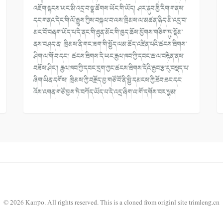
འཇོག་སྟངས་ཡང་མི་འདྲ་བ་སྣ་ཚོགས་ཡོང་གི་ཡོད། ཤར་ནུབ་གྱི་རིག་གནས་
དང་གནའ་དེང་གི་ལོ་རྒྱུས་ཀྱིས་བསྐལ་བ་ལས་ཁྲིམས་ལ་མཚན་ཉིད་མི་འདྲ་བ་
མང་བོ་བཞག་ཡོད་པ་དེ་ནང་གི་ཐུན་མོང་གི་ཁྱད་ཆོས་ཕྱོགས་གཅིག་ཏུ་སྡོམ་
ནས་བཤད་ན། ཁྲིམས་ནི་གང་ཟག་གི་སྤྱོད་ལམ་ཚོད་འཛིན་པའི་ཚངས་ཐིགས་
ཤིག་ལ་གོ་བ་དང་། ཚངས་ཐིགས་དེ་ཡང་རྒྱལ་ཁབ་ཀྱི་དབང་ཆ་ལ་བརྟེན་ནས་
བཟོས་ཤིང་། རྒྱལ་ཁབ་ཀྱི་དབང་དྲག་ཀྱང་ཚངས་ཐིགས་དེའི་རྒྱབ་རྩ་རུ་བསྡད་པ་
ཞིག་ཡིན་དགོས། ཁྲིམས་ཀྱི་བརྗོད་བྱ་གཙོ་བོ་ནི་སྤྱི་དམངས་ཀྱི་ཐོབ་ཐང་དང་
འོས་འགན་གཙོ་བྱས་ཏེ་བཀོད་ཡོད་པ་དེ་འདྲ་ཞིག་ལ་གོ་དགོས་བར་སྙམ།
© 2026 Karrpo. All rights reserved.
This is a cloned from originl site
trimleng.cn