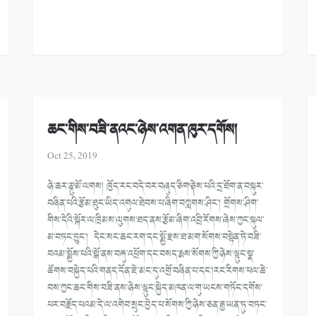
ཆང་གིས་བཟི་ནའང་ཉེས་འགན་ཁུར་དགོས།
Oct 25, 2019
ཉེ་ཆར་༼ནུ་མོ་ལགས། ཁྱོད་རང་བདེ་བར་བཞུད་ཅིག་༽ཅེས་པའི་དྲ་ཐོག་ན་བསྐུར་
བཞིན་པའི་རྩོམ་ཐུང་ཡིད་འགུལ་ཐེབས་པ་ཞིག་བཀླགས་ཤིང་། གྲོགས་ཤིག་
གིས་དེའི་སྐོར་ལ་ཁྲིམས་ལུགས་ཐད་ནས་རྩོམ་ཞིག་འབྲི་རོགས་ཞེས་ཀྱང་སྐུལ་
མ་བཏང་བྱུང་། དེང་སང་ཆང་རག་དང་སྨྱོ་རྫས་ཐ་མག་སོགས་བསྟེན་ཏེ་བཟི་
བའམ་སྨྱོས་པའི་སྒོ་ནས་བརྐུ་འཕྲོག་དང་བསད་རྨས་སོགས་ཀྱི་ཉེས་ལྟུང་སྣ་
ཚོགས་བསྐྱེད་པའི་གནད་དོན་ཇེ་མང་དུ་འགྲོ་བཞིན་པ་དང་།རང་རིགས་ཕལ་ཆེ་
བས་ཀྱང་ཆང་གིས་བཟི་ནས་ཉེས་ལྟུང་སྐྱེད་མཁན་ལ་གུ་ཡངས་གཏོང་དགོས་
པར་བརྗོད་པའམ་དེ་ལ་འགེབ་སྲུང་བྱེད་པ་སོགས་ཀྱི་ཉེས་ཅན་རྒྱ་ཡན་ཏུ་བཏང་