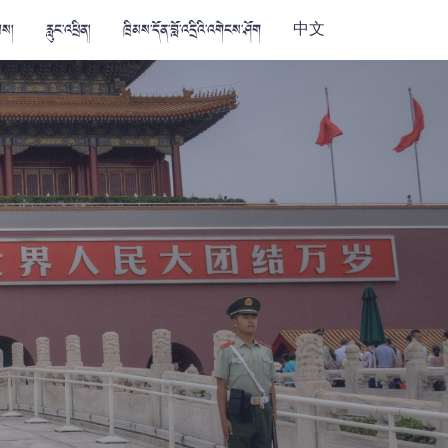
མས།
རླུང་འཕྲིན།
ཁྲིམས་དོན་བློ་འདྲིའི་འགེངས་ཤོག
中文