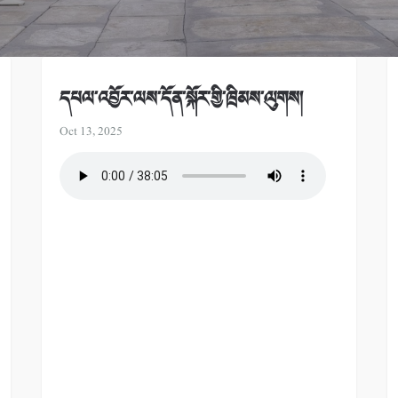
དཔལ་འབྱོར་ལས་དོན་སྐོར་གྱི་ཁྲིམས་ལུགས།
Oct 13, 2025