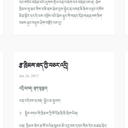
དང་གཏོང་བཞིན་པའི་ལུགས་སྲོལ་ངན་པ་ཞིག་དར་བཞིན་པས་ན། ཉེས་
ཁྲིམས་སུ་ཆང་གིས་བཟི་ནས་ཉེས་བྱས་སྐྱེད་ན་འགན་ཅི་ཞིག་འཁུར་དགོས་
མིན་སྐོར་དང་དེ་ལས་འཕྲོས་པའི་ཉེས་ལྟུང་གི་གནད་དོན་གཞན་ཁག་ཅིག་
བཅས་ཉུང་བསྡུས་ཤིག་བརྗོད་པར་བྱ།
རྩ་ཁྲིམས་ཐད་ཀྱི་བཅར་འདྲི།
Jan 26, 2017
འདྲི་མཁན། སྟག་ལྷ་རྒྱལ།
ལན་འདེབས་མཁན། སྒྲོལ་མ་སྐྱབས།
༡ སྤྱིར་བཏང་གི་ཁྲིམས་ཀྱི་གོ་དོན་ནི་ཇི་ཞིག་ཡིན།
ལན། ཁྲིམས་ཟེར་ན་གོ་བ་ལེན་སྟངས་མི་འདྲ་བས་དབང་གིས་དེར་མཚན་ཉིད་