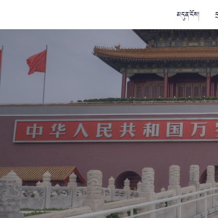
མདུན་ངོས།
ད