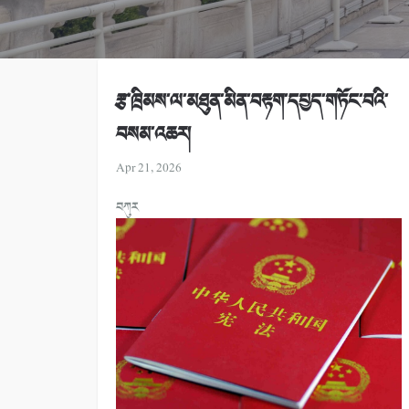
རྩ་ཁྲིམས་ལ་མཐུན་མིན་བརྟག་དཔྱད་གཏོང་བའི་
བསམ་འཆར།
Apr 21, 2026
བཀུར