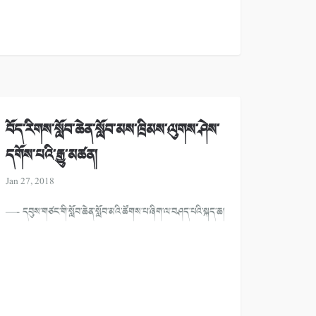
བོད་རིགས་སློབ་ཆེན་སློབ་མས་ཁྲིམས་ལུགས་ཤེས་
དགོས་པའི་རྒྱུ་མཚན།
Jan 27, 2018
—- དབུས་གཙང་གི་སློབ་ཆེན་སློབ་མའི་ཚོགས་པ་ཞིག་ལ་བཤད་པའི་སྐད་ཆ།