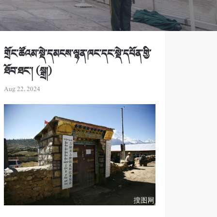
གྲོང་ཚོའམ་སྡེ་དམངས་ལྷན་ཁང་དང་སྡེ་དཔོན་གྱི་
ཐོབ་ཐང་། (སྒྲ།)
Aug 22, 2024