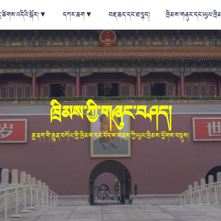
ྲ་ཚིགས་འདིའི་སྐོར།
▼
དཀར་ཆག
▼
བརྡ་ཆད་དང་ཐ་སྙད།
ཁྲིམས་གཞུང་དང་ཡུལ་ཁྲི
ཁྲིམས་ཀྱི་གཞུང་བཤད།
རྒྱ་ནག་གི་རྒྱུན་བཀོལ་གྱི་ཁྲིམས་དང་བོད་ས་གནས་ཀྱི་ཡུལ་ཁྲིམས་ཕྱོགས་བསྡུས།