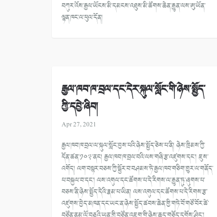
བཀུར་འོས་རྒྱལ་ཡོངས་མི་དམངས་འཐུས་མི་ཚོགས་ཆེན་རྒྱུན་ལས་ཨུ་ཡོན་
ལྷན་ཁང་ལ་ཕུལ་དོན།
རྒྱལ་ཁབ་ཁ་བྲལ་དང་དེར་སྐུལ་སློང་གི་ཉེས་སྤྱོད་
ཀྱི་དབྱེ་ཞིབ།
Apr 27, 2021
རྒྱལ་ཁབ་ཁ་བྲལ་ལ་སྐུལ་སློང་བྱས་པའི་ཉེས་སྤྱོད་ཅེས་པ་ནི། ཉེས་ཁྲིམས་ཀྱི་
དོན་ཚན་༡༠༣་ནང། རྒྱལ་ཁབ་ཁ་བྲལ་བའི་ལས་གཞི་རྩ་འཛུགས་དང་། ཇུས་
འགོད། ལག་བསྟར་བཅས་ཀྱི་སྦྱོར་བ་བཤམས་ཏེ་རྒྱལ་ཁབ་གཅིག་གྱུར་ལ་གནོད་
པ་བསྐྱལ་བ་དང་། ལས་འགུལ་དང་ཚོགས་པ་དེ་རིགས་ལ་རྒྱུན་ཏུ་ཞུགས་པ་
བཅས་ནི་ཉེས་སྤྱོད་དེའི་རྣམ་པ་ཡིན། ལས་འགུལ་དང་ཚོགས་པ་དེ་རིགས་རྩ་
འཛུགས་བྱེད་མཁན་དང་ཡང་ན་ཉེས་སྤྱོད་ཚབས་ཆེན་གྱི་གཏེ་བོ་གཙོ་བོར་ཚེ་
བཙོན་ནམ་ལོ་བཅུའི་ཡན་གྱི་བཙོན་འཇུག་གི་ཉེས་ཆད་གཅོད་དགོས་ཤིང་།