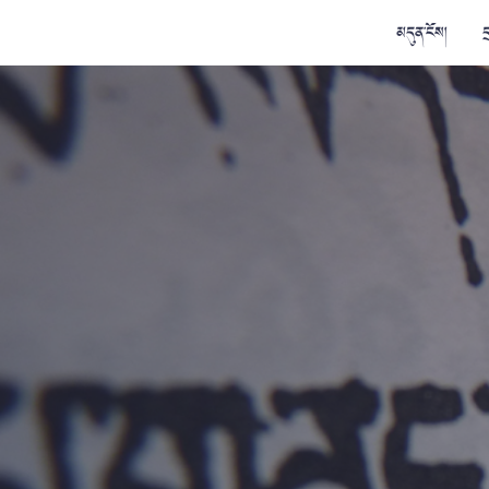
མདུན་ངོས།
ད