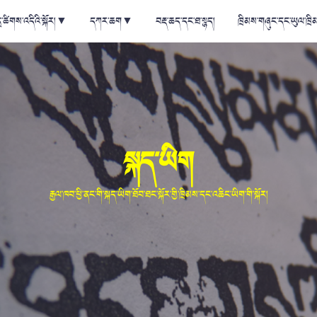
ྲ་ཚིགས་འདིའི་སྐོར།
▼
དཀར་ཆག
▼
བརྡ་ཆད་དང་ཐ་སྙད།
ཁྲིམས་གཞུང་དང་ཡུལ་ཁྲི
སྐད་ཡིག
རྒྱལ་ཁབ་ཕྱི་ནང་གི་སྐད་ཡིག་ཐོབ་ཐང་སྐོར་གྱི་ཁྲིམས་དང་འཆིང་ཡིག་གི་སྐོར།