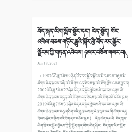
བོད་སྐད་ཡིག་སློབ་སྦྱོང་དང་། བེད་སྤྱོད། གོང་
འཕེལ་བཅས་གཏོང་རྒྱུའི་སྐོར་གྱི་བོད་རང་སྐྱོང་
ལྗོངས་ཀྱི་གཏན་འབེབས། ༼འཕར་བཅོས་གསར་བ།༽
Jan 18, 2021
（1987ལོའི་ཟླ་7ཚེས་9ཉིན་བོད་རང་སྐྱོང་ལྗོངས་མི་དམངས་འཐུས་མི་
ཚོགས་ཆེན་སྐབས་བཞི་པའི་ཚོགས་འདུ་ཐེངས་ལྔ་པའི་ཐོག་གྲོས་འཆམ་བྱུང་བ།
2002ལོའི་ཟླ་5ཚེས་22ཉིན་བོད་རང་སྐྱོང་ལྗོངས་མི་དམངས་འཐུས་མི་
ཚོགས་ཆེན་སྐབས་བདུན་པའི་ཚོགས་འདུ་ཐེངས་ལྔ་པའི་ཐོག་བཟོ་བཅོས་བྱས།
2019ལོའི་ཟླ་7ཚེས་31ཉིན་བོད་རང་སྐྱོང་ལྗོངས་མི་དམངས་འཐུས་མི་
ཚོགས་ཆེན་སྐབས་བཅུ་གཅིག་པའི་རྒྱུན་ལས་ཨུ་ཡོན་ལྷན་ཁང་གི་ཚོགས་འདུ་
ཐེངས་ཉེར་གཉིས་པའི་ཐོག་དག་བཅོས་བྱས） དོན་ཚན་དང་པོ། བོད་སྐད་
ཡིག་ནི་རང་སྐྱོང་ལྗོངས་ཀྱི་སྤྱི་སྤྱོད་སྐད་ཡིག་ཡིན་ཞིང་། བོད་སྐད་ཡིག་སློབ་