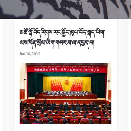
མཚོ་ལྷོ་བོད་རིགས་རང་སྐྱོང་ཁུལ་བོད་སྐད་ཡིག་
ལས་དོན་སྲོལ་ཡིག་གསར་བ་ལ་དཔྱད་པ།
Jun 30, 2025