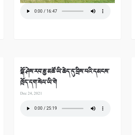
སྒོ་ཤེས་རབ་རྒྱ་མཚོ་ཡི་ཆེད་དུ་བྲིས་པའི་དམངས་
ཁྲོད་དག་སེལ་ཡི་གེ
Dec 24, 2021