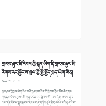
གྲངས་ཉུང་མི་རིགས་ཀྱི་སྐད་ཡིག་ནི་གྲངས་ཉུང་མི་
རིགས་རང་སྐྱོང་ས་ཁུལ་གྱི་སྤྱི་སྤྱོད་སྐད་ཡིག་ཡིན།
Nov 29, 2019
རྒྱལ་ཁབ་ཀྱི་སྐད་ཡིག་ཅེས་པ་ནི་རྒྱལ་ཁབ་ཅིག་གི་ཁྲིམས་ཀྱིས་ངོས་ལེན་དང་
གཏན་འབེབས་བྱས་པའི་གཞུང་དོན་དང་སློབ་གསོའི་ལས་དོན། ཞབས་ཞུའི་
ལས་དོན་སོགས་སྒྲུབ་སྐབས་ངེས་པར་དུ་བཀོལ་སྤྱོད་བྱེད་དགོས་པའི་སྐད་ཡིག་