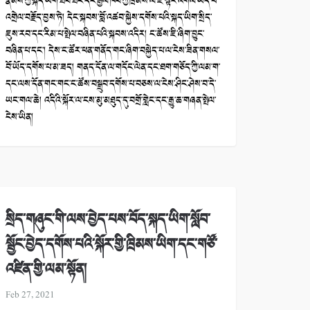
རྣམས་ཀྱི་སྐད་ཡིག་ཐོབ་ཐང་དང་རྒྱལ་ཁབ་ཀྱི་ཁྲིམས་ལ་ཇི་ལྟར་འགལ་ཡོད་པ་
འགྲེལ་བརྗོད་བྱས་ཏེ། དེང་སྐབས་བློ་འཚབ་སྐྱེས་དགོས་པའི་སྐད་ཡིག་སྲིད་
ཇུས་རབ་དང་རིམ་པ་སྤེལ་བཞིན་པའི་སྐབས་འདིར། ང་ཚོས་ཇི་ཞིག་བྱུང་
བཞིན་པ་དང་། དེས་ང་ཚོར་ཕན་གནོད་གང་ཞིག་བསྐྱེད་པ་ལ་ངེས་ཟིན་གསལ་
བོ་ཡོད་དགོས་པ་མ་ཟད། གནད་དོན་ལ་གདོང་ལེན་དང་ཐག་གཅོད་ཀྱི་ལམ་ག་
དང་ལས་དོན་གང་གང་ང་ཚོས་བསྒྲུབ་དགོས་པ་བཅས་ལ་ངེས་ཤིང་ཤེས་བ་དེ་
ཡང་གལ་ཆེ། འདིའི་སྐོར་ལ་ངས་མུ་མཐུད་དུ་བགྲོ་གླེང་དང་རྒྱུ་ཆ་གཞན་སྤེལ་
ངེས་ཡིན།
སྲིད་གཞུང་གི་ལས་བྱེད་པས་བོད་སྐད་ཡིག་སློབ་
སྦྱོང་བྱེད་དགོས་པའི་སྐོར་གྱི་ཁྲིམས་ཡིག་དང་གཙོ་
འཛིན་གྱི་ལམ་སྟོན།
Feb 27, 2021