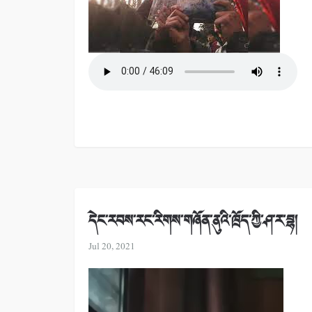
དེང་རབས་རང་རིགས་གཞོན་ནུའི་ཁྲོད་ཀྱི་ཤ་ར་བྷ།
Jul 20, 2021