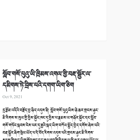
སློབ་གསོ་པུའུ་ཡི་ཁྲིམས་འགལ་གྱི་བརྡ་སྦྱོར་ལ་
དམིགས་ཏེ་བྲིས་པའི་དགག་ཡིག་ཅིག
Oct 9, 2021
དྲ་རྩོམ་འདིའི་བརྗོད་བྱ་ཉིད་འདུས་ནི། སློབ་གསོ་པུའུ་ཡིས་ཉེ་ཆར་གྲངས་ཉུང་
མི་རིགས་ས་ཁུལ་གྱི་བྱིས་སྐྱོང་ཁང་དུ་བྱིས་པ་རྣམས་ལ་གཉོར་སྐྱོང་དང་སློབ་
གསོ་གཏོང་སྐབས་ངེས་པར་དུ་རྒྱའི་སྐད་ཡིག་བཀོལ་སྤྱོད་བྱེད་དགོས་ཞེས་པའི་
བརྡ་སྦྱོར་ཞིག་སྤེལ་ཡོད་པ་དེ་བོད་རིགས་འདུས་པའི་གྲངས་ཉུང་མི་རིགས་