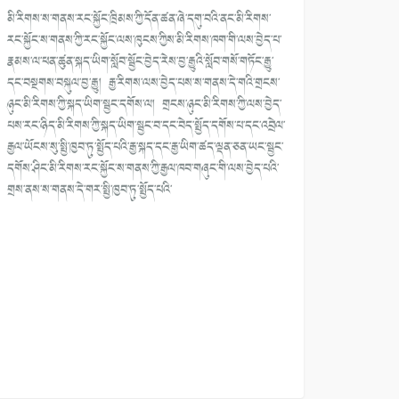
མི་རིགས་ས་གནས་རང་སྐྱོང་ཁྲིམས་ཀྱི་དོན་ཚན་ཞེ་དགུ་བའི་ནང་མི་རིགས་
རང་སྐྱོང་ས་གནས་ཀྱི་རང་སྐྱོང་ལས་ཁུངས་ཀྱིས་མི་རིགས་ཁག་གི་ལས་བྱེད་པ་
རྣམས་ལ་ཕན་ཚུན་སྐད་ཡིག་སློབ་སྦྱོང་བྱེད་རེས་བྱ་རྒྱུའི་སློབ་གསོ་གཏོང་རྒྱུ་
དང་བསྔགས་བསྐུལ་བྱ་རྒྱུ། རྒྱ་རིགས་ལས་བྱེད་པས་ས་གནས་དེ་གའི་གྲངས་
ཉུང་མི་རིགས་ཀྱི་སྐད་ཡིག་སྦྱང་དགོས་ལ། གྲངས་ཉུང་མི་རིགས་ཀྱི་ལས་བྱེད་
པས་རང་ཉིད་མི་རིགས་ཀྱི་སྐད་ཡིག་སྦྱང་བ་དང་བེད་སྤྱོད་དགོས་པ་དང་འབྲེལ་
རྒྱལ་ཡོངས་སུ་སྤྱི་ཁྱབ་ཏུ་སྤྱོད་པའི་རྒྱ་སྐད་དང་རྒྱ་ཡིག་ཚད་ལྡན་ཅན་ཡང་སྦྱང་
དགོས་ཤིང་མི་རིགས་རང་སྐྱོང་ས་གནས་ཀྱི་རྒྱལ་ཁབ་གཞུང་གི་ལས་བྱེད་པའི་
གྲས་ནས་ས་གནས་དེ་གར་སྤྱི་ཁྱབ་ཏུ་སྤྱོད་པའི་