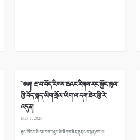
༄༅།། རྔ་བ་བོད་རིགས་ཆའང་རིགས་རང་སྐྱོང་ཁུལ་
ཀྱི་བོད་སྐད་ཡིག་སྲོལ་ཡིག་ལ་དག་ཐེར་གྱི་རེ་
འདུན།
May 1, 2020
རྒྱལ་ཡོངས་མི་དམངས་འཐུས་མི་ཚོགས་ཆེན་རྒྱུན་ལས་ལྷན་ཁང་ལ།