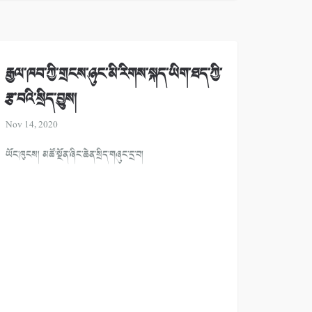
རྒྱལ་ཁབ་ཀྱི་གྲངས་ཉུང་མི་རིགས་སྐད་ཡིག་ཐད་ཀྱི་
རྩ་བའི་སྲིད་བྱུས།
Nov 14, 2020
ཡོང་ཁུངས། མཚོ་སྔོན་ཞིང་ཆེན་སྲིད་གཞུང་དྲ་བ།