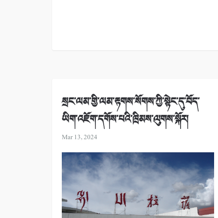
སྲང་ལམ་གྱི་ལམ་རྟགས་སོགས་ཀྱི་སྟེང་དུ་བོད་
ཡིག་འཇོག་དགོས་པའི་ཁྲིམས་ལུགས་སྐོར།
Mar 13, 2024