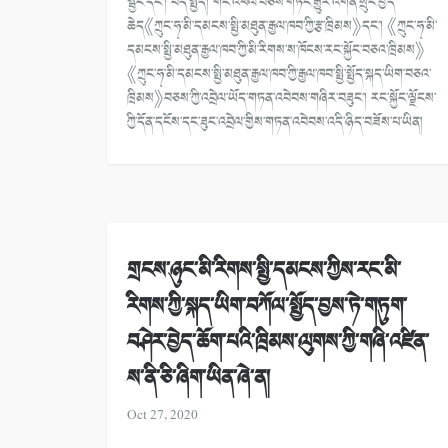
སྦྱོང་དང་། བེད་སྤྱོད། གོང་འཕེལ་བཅས་གཏོང་རྒྱུར་འགན་སྲུང་བྱེད་
ཆེད《ཀྲུང་ཧྭ་མི་དམངས་སྤྱི་མཐུན་རྒྱལ་ཁབ་ཀྱི་རྩ་ཁྲིམས》དང་། 《ཀྲུང་ཧྭ་མི་
དམངས་སྤྱི་མཐུན་རྒྱལ་ཁབ་ཀྱི་མི་རིགས་ས་ཁོངས་རང་སྐྱོང་བཅའ་ཁྲིམས》
《ཀྲུང་ཧྭ་མི་དམངས་སྤྱི་མཐུན་རྒྱལ་ཁབ་ཀྱི་རྒྱལ་ཁབ་སྤྱི་སྤྱོད་སྐད་ཡིག་བཅའ་
ཁྲིམས》བཅས་ཀྱི་འབྲེལ་ཡོད་གཏན་འབེབས་གཞིར་བཟུང་། རང་སྐྱོང་ལྗོངས་
ཀྱི་དོན་དངོས་དང་ཟུང་འབྲེལ་གྱིས་གཏན་འབེབས་འདི་ཉིད་བཟོས་པ་ཡིན།
གྲངས་ཉུང་མི་རིགས་སྤྱི་དམངས་ཀྱིས་རང་མི་
རིགས་ཀྱི་སྐད་ཡིག་བཀོལ་སྤྱོད་བྱས་ཏེ་གཏུག་
བཤེར་བྱེད་ཆོག་པའི་ཁྲིམས་ལུགས་ཀྱི་གཞི་འཛིན་
ས་ནི་ཅི་ཞིག་ཡིན་ཞེ་ན།
Oct 27, 2020