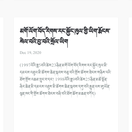
མགོ་ལོག་བོད་རིགས་རང་སྐྱོང་ཁུལ་གྱི་ཡིག་རྨོངས་
སེལ་བའི་བྱ་བའི་སྲོལ་ཡིག
Dec 19, 2020
(1997ལོའི་ཟླ5བའི་ཚེས23ཉིན་མགོ་ལོག་བོད་རིགས་རང་སྐྱོང་ཁུལ་མི་
དམངས་འཐུལ་མི་ཚོགས་ཆེན་སྐབས་བཅུ་བའི་གྲོས་ཚོགས་ཐེངས་གཉིས་པའི་
ཐོག་གྲོས་འཆམ་བྱུང་བ་དང་། 1998ལོའི་ཟླ9བའི་ཚེས25ཉིན་མཚོ་སྔོན་
ཞིང་ཆེན་མི་དམངས་འཐུས་མི་ཚོགས་ཆེན་སྐབས་དགུ་བའི་རྒྱུན་ལས་ཨུ་ཡོན་
ལྷན་ཁང་གི་གྲོས་ཚོགས་ཐེངས་བཞི་བའི་ཐོག་ཆོག་མཆན་བཀོད)