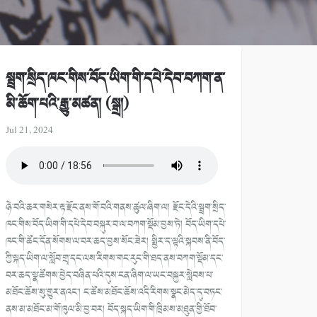
སྦྲག་སྲིད་ཁང་གིས་བོད་ཡིག་གི་དཔེ་དེབ་བཀག་ན་
མི་ཆོག་པའི་རྒྱུ་མཚན། (སྒྲ།)
Jul 21, 2024
ཉེ་བའི་ཆར་གསེར་རྟ་རྫོང་ནས་གོ་བའི་གནས་ཚུལ་ཞིག་ལ། རྫོང་དེའི་སྦྲག་སྲིད་
ཁང་གིས་བོད་ཡིག་གི་དཔེ་དེབ་བསྐུར་བ་ལ་བཀག་སྡོམ་བྱས་ཏེ། བོད་ཡིག་དཔེ་
ཁང་གི་ཚོང་དོན་སོགས་ལ་བར་ཆད་བྱས་སོང་ཟེར། སྤྱིར་ད་ལྟའི་སྐབས་ནི་བོད་
ཀྱི་སྐད་ཡིག་ལ་སློབ་གྲྭ་དང་ལས་རིགས་གང་རུང་གི་ཐད་ནས་བཀག་སྡོམ་དང་
བར་ཆད་སྣ་ཚོགས་བྱེད་བཞིན་པའི་དུས་ངན་ཞིག་ལ་ཡང་བསྐྱར་སླེབས་པ་
མཐོང་ཆོས་སུ་གྱུར་ནའང་། ང་ཚོས་མཐོང་ཆོས་འདི་རིགས་སྣང་མེད་དུ་བཏང་
ནས་མ་མཐོང་མ་གོ་ཁུལ་མི་བྱ་བར། བོད་སྐད་ཡིག་གི་ཁྲིམས་མཐུན་གྱི་ཐོབ་