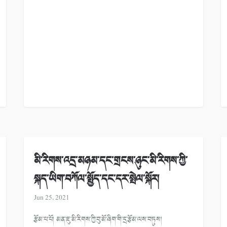
མི་རིགས་འདྲ་མཉམ་དང་གྲངས་ཉུང་མི་རིགས་ཀྱི་
སྐད་ཡིག་བཀོལ་སྤྱོད་དང་དར་སྤེལ་སྐོར།
Jun 25, 2021
རྩོམ་པ་པོ། མན་ཇུ་མི་རིགས་ཀྱི་བུ་མོ་ཞིག་གི་དྲ་རྩོམ་ལས་བཏུས།