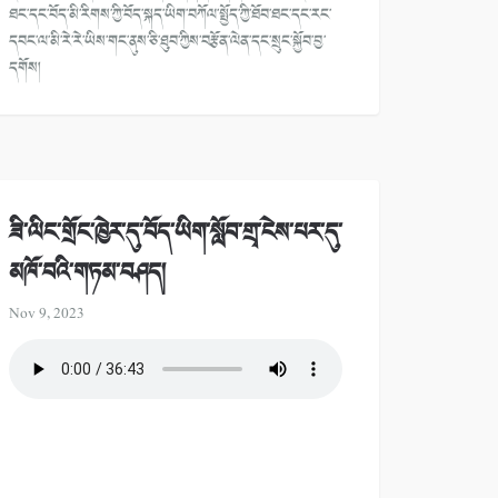
ཐང་དང་བོད་མི་རིགས་ཀྱི་བོད་སྐད་ཡིག་བཀོལ་སྤྱོད་ཀྱི་ཐོབ་ཐང་དང་རང་
དབང་ལ་མི་རེ་རེ་ཡིས་གང་ནུས་ཅི་ཐུབ་ཀྱིས་བརྩོན་ལེན་དང་སྲུང་སྐྱོབ་བྱ་
དགོས།
ཟི་ལིང་གྲོང་ཁྱེར་དུ་བོད་ཡིག་སློབ་གྲྭ་ངེས་པར་དུ་
མཁོ་བའི་གཏམ་བཤད།
Nov 9, 2023