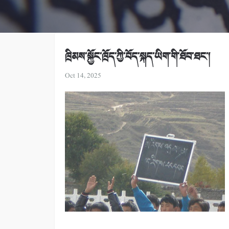
ཁྲིམས་སྐྱོང་ཁྲོད་ཀྱི་བོད་སྐད་ཡིག་གི་ཐོབ་ཐང་།
Oct 14, 2025