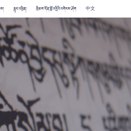
མས།
རླུང་འཕྲིན།
ཁྲིམས་དོན་བློ་འདྲིའི་འགེངས་ཤོག
中文