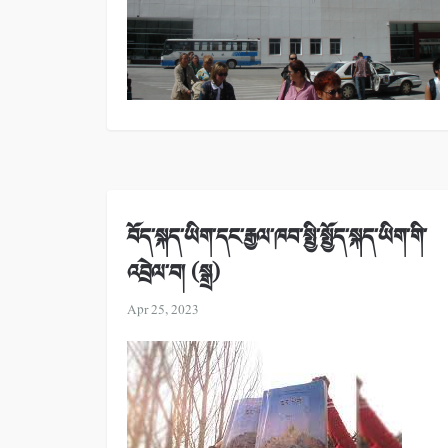
བོད་སྐད་ཡིག་དང་རྒྱལ་ཁབ་སྤྱི་སྤྱོད་སྐད་ཡིག་གི་
འབྲེལ་བ། (སྒྲ)
Apr 25, 2023