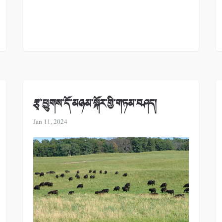
རྩྭ་ཕྱུགས་དོ་མཉམ་སྐོར་གྱི་གཏམ་བཤད།
Jan 11, 2024