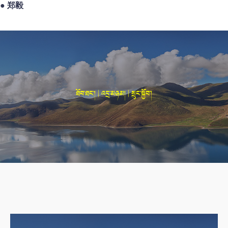
●
郑毅
ཐོབ་ཐང་། | འདྲ་མཉམ། | སྲུང་སྐྱོབ་།